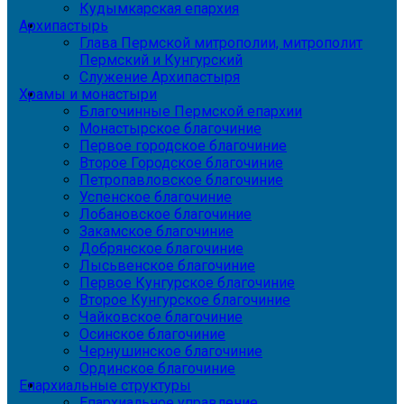
Кудымкарская епархия
Архипастырь
Глава Пермской митрополии, митрополит
Пермский и Кунгурский
Служение Архипастыря
Храмы и монастыри
Благочинные Пермской епархии
Монастырское благочиние
Первое городское благочиние
Второе Городское благочиние
Петропавловское благочиние
Успенское благочиние
Лобановское благочиние
Закамское благочиние
Добрянское благочиние
Лысьвенское благочиние
Первое Кунгурское благочиние
Второе Кунгурское благочиние
Чайковское благочиние
Осинское благочиние
Чернушинское благочиние
Ординское благочиние
Епархиальные структуры
Епархиальное управление