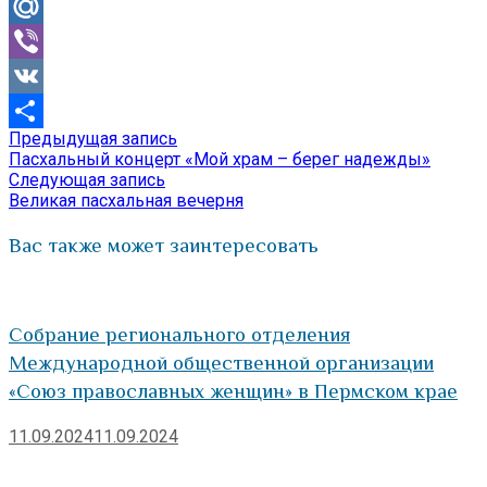
Odnoklassniki
Mail.Ru
Viber
VK
Предыдущая
Предыдущая запись
Навигация
Отправить
запись:
Пасхальный концерт «Мой храм – берег надежды»
по
Следующая
Следующая запись
запись:
Великая пасхальная вечерня
записям
Вас также может заинтересовать
Собрание регионального отделения
Международной общественной организации
«Союз православных женщин» в Пермском крае
11.09.2024
11.09.2024