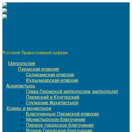
Перейти
к
содержимому
По благословению митрополита Пермского и Кунгурского
Игнатия
Пермская митрополия
Русской Православной церкви
Митрополия
Пермская епархия
Соликамская епархия
Кудымкарская епархия
Архипастырь
Глава Пермской митрополии, митрополит
Пермский и Кунгурский
Служение Архипастыря
Храмы и монастыри
Благочинные Пермской епархии
Монастырское благочиние
Первое городское благочиние
Второе Городское благочиние