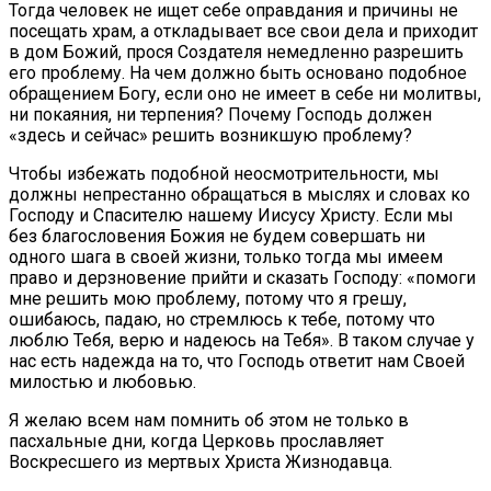
Тогда человек не ищет себе оправдания и причины не
посещать храм, а откладывает все свои дела и приходит
в дом Божий, прося Создателя немедленно разрешить
его проблему. На чем должно быть основано подобное
обращением Богу, если оно не имеет в себе ни молитвы,
ни покаяния, ни терпения? Почему Господь должен
«здесь и сейчас» решить возникшую проблему?
Чтобы избежать подобной неосмотрительности, мы
должны непрестанно обращаться в мыслях и словах ко
Господу и Спасителю нашему Иисусу Христу. Если мы
без благословения Божия не будем совершать ни
одного шага в своей жизни, только тогда мы имеем
право и дерзновение прийти и сказать Господу: «помоги
мне решить мою проблему, потому что я грешу,
ошибаюсь, падаю, но стремлюсь к тебе, потому что
люблю Тебя, верю и надеюсь на Тебя». В таком случае у
нас есть надежда на то, что Господь ответит нам Своей
милостью и любовью.
Я желаю всем нам помнить об этом не только в
пасхальные дни, когда Церковь прославляет
Воскресшего из мертвых Христа Жизнодавца.