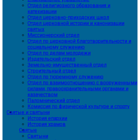
Отдел религиозного образования и
катехизации
Отдел церковно-приходских школ
Отдел церковной истории и канонизации
святых
Миссионерский отдел
Отдел по церковной благотворительности и
социальному служению
Отдел по делам молодежи
Издательский отдел
Земельно-имущественный отдел
Строительный отдел
Отдел по тюремному служению
Отдел по взаимоотношению с вооруженными
силами, правоохранительными органами и
казачеством
Паломнический отдел
Комиссия по физической культуре и спорту
Святые и святыни
История епархии
История храмов
Святые
Святыни