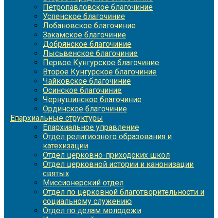
Петропавловское благочиние
Успенское благочиние
Лобановское благочиние
Закамское благочиние
Добрянское благочиние
Лысьвенское благочиние
Первое Кунгурское благочиние
Второе Кунгурское благочиние
Чайковское благочиние
Осинское благочиние
Чернушинское благочиние
Ординское благочиние
Епархиальные структуры
Епархиальное управление
Отдел религиозного образования и
катехизации
Отдел церковно-приходских школ
Отдел церковной истории и канонизации
святых
Миссионерский отдел
Отдел по церковной благотворительности и
социальному служению
Отдел по делам молодежи