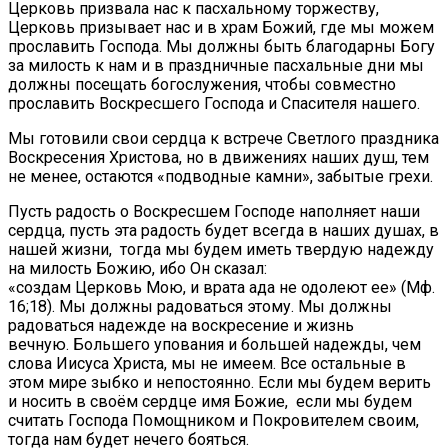
Церковь призвала нас к пасхальному торжеству,
Церковь призывает нас и в храм Божий, где мы можем
прославить Господа. Мы должны быть благодарны Богу
за милость к нам и в праздничные пасхальные дни мы
должны посещать богослужения, чтобы совместно
прославить Воскресшего Господа и Спасителя нашего.
Мы готовили свои сердца к встрече Светлого праздника
Воскресения Христова, но в движениях наших душ, тем
не менее, остаются «подводные камни», забытые грехи.
Пусть радость о Воскресшем Господе наполняет наши
сердца, пусть эта радость будет всегда в наших душах, в
нашей жизни, тогда мы будем иметь твердую надежду
на милость Божию, ибо Он сказал:
«создам Церковь Мою, и врата ада не одолеют ее» (Мф.
16;18). Мы должны радоваться этому. Мы должны
радоваться надежде на воскресение и жизнь
вечную. Большего упования и большей надежды, чем
слова Иисуса Христа, мы не имеем. Все остальные в
этом мире зыбко и непостоянно. Если мы будем верить
и носить в своём сердце имя Божие, если мы будем
считать Господа Помощником и Покровителем своим,
тогда нам будет нечего бояться.