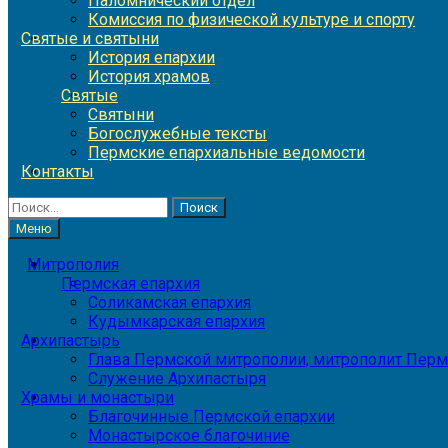
Паломнический отдел
Комиссия по физической культуре и спорту
Святые и святыни
История епархии
История храмов
Святые
Святыни
Богослужебные тексты
Пермские епархиальные ведомости
Контакты
Найти:
Меню
Митрополия
Пермская епархия
Соликамская епархия
Кудымкарская епархия
Архипастырь
Глава Пермской митрополии, митрополит Перм
Служение Архипастыря
Храмы и монастыри
Благочинные Пермской епархии
Монастырское благочиние