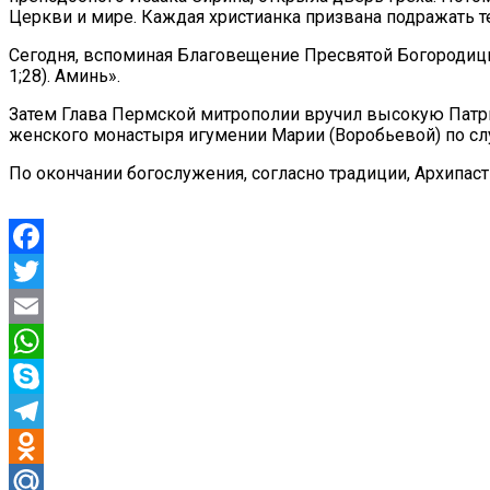
Церкви и мире. Каждая христианка призвана подражать 
Сегодня, вспоминая Благовещение Пресвятой Богородицы,
1;28). Аминь».
Затем Глава Пермской митрополии вручил высокую Патри
женского монастыря игумении Марии (Воробьевой) по сл
По окончании богослужения, согласно традиции, Архипас
Facebook
Twitter
Email
WhatsApp
Skype
Telegram
Odnoklassniki