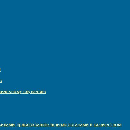
и
х
оциальному служению
илами, правоохранительными органами и казачеством