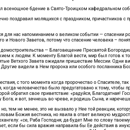
ил всенощное бдение в Свято-Троицком кафедральном соб
чно поздравил молящихся с праздником, причастников с п
 для нас напоминанием о великом событии — спасении род
о и Нового Заветов, потому что спасение человека – понят
домостроительства — Благовещение Пресвятой Богородиц
ием к людям. К моменту Благой вести, мир был готов к т
вятые Ветхого Завета ожидали пришествие Мессии. Одни в
. Другие видели в Нем пророка или особого посланника Бо
ствия, с того момента когда пророчество о Спасителе, т
я, когда человечество было предугатовано к тому, чтобы п
й обратил свое приветствие: «радуйся, Благодатная! Госпо
 Бога; и вот, зачнешь во чреве, и родишь Сына, и наречешь 
 тем не менее, это не вызвало у Нее той реакции, котору
 словам Божия вестника, но явила в ответ великую мудрост
нгелу: «се, Раба Господня; да будет Мне по слову твоему» 
вет, если бы сила вражия направила бы Ее действия в ину