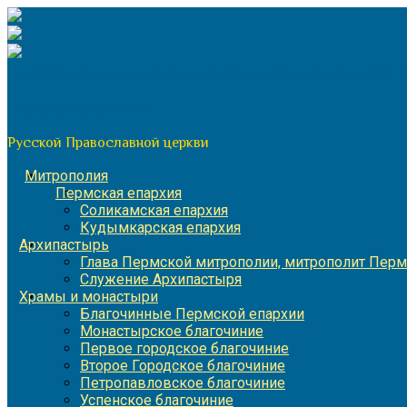
Перейти
к
содержимому
По благословению митрополита Пермского и Кунгурского 
Пермская митрополия
Русской Православной церкви
Митрополия
Пермская епархия
Соликамская епархия
Кудымкарская епархия
Архипастырь
Глава Пермской митрополии, митрополит Перм
Служение Архипастыря
Храмы и монастыри
Благочинные Пермской епархии
Монастырское благочиние
Первое городское благочиние
Второе Городское благочиние
Петропавловское благочиние
Успенское благочиние