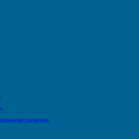
и
х
оциальному служению