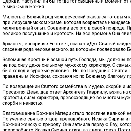
Церкви. Наступил ли бы тогда тот священный момент, от
в мир Сына Божия.
Милостью Божией род человеческий оказался готовым к 
при Иерусалимском храме, которая возрастала назидаясь
молитвенный опыт. Соединив все это в своей природе, П
великое послушание и кротость. На все времена Она яви
Архангел, восприняв Ее ответ, сказал: «Дух Святый найде
спасения рода человеческого, за которым последовало Б
Вспоминая Крестный земной путь Господа, мы должны пом
не под силу даже сильному мужскому характеру. С самых
был холод и суровые условия… Но, по Преданию Святой 
праведным Иосифом, сохраняя их по Божиему благому п
По возвращении Святого семейства в Иудею, скорби и ис
Пресвятая Дева, дав ответ Архангелу Гавриилу, взяла на
кротости, силы характера, превосходящие во многом му
скорби и ненастья.
Благовещение Божией Матери стало поистине великой не
По учению святых отцов, преподобного Исаака Сирина и
Божией женскую природу. Она затмила первую Еву, котора
преподобного Исаака Сирина, открыла дверь греха. Пото