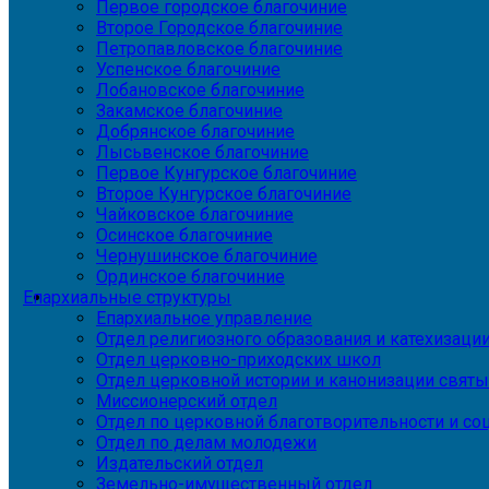
Первое городское благочиние
Второе Городское благочиние
Петропавловское благочиние
Успенское благочиние
Лобановское благочиние
Закамское благочиние
Добрянское благочиние
Лысьвенское благочиние
Первое Кунгурское благочиние
Второе Кунгурское благочиние
Чайковское благочиние
Осинское благочиние
Чернушинское благочиние
Ординское благочиние
Епархиальные структуры
Епархиальное управление
Отдел религиозного образования и катехизаци
Отдел церковно-приходских школ
Отдел церковной истории и канонизации святы
Миссионерский отдел
Отдел по церковной благотворительности и с
Отдел по делам молодежи
Издательский отдел
Земельно-имущественный отдел