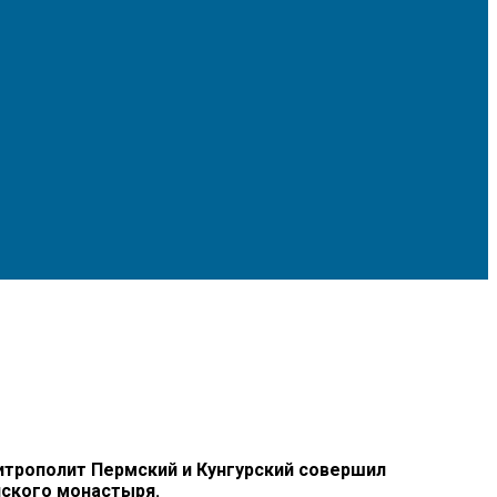
трополит Пермский и Кунгурский совершил
нского монастыря.