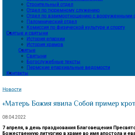
Строительный отдел
Отдел по тюремному служению
Отдел по взаимоотношению с вооруженными с
Паломнический отдел
Комиссия по физической культуре и спорту
Святые и святыни
История епархии
История храмов
Святые
Святыни
Богослужебные тексты
Пермские епархиальные ведомости
Контакты
Новости
«Матерь Божия явила Собой пример крот
08.04.2022
7 апреля, в день празднования Благовещения Пресвя
Божественную литургию в храме во имя апостола и е