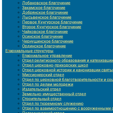
Лобановское благочиние
Закамское благочиние
Добрянское благочиние
Лысьвенское благочиние
Первое Кунгурское благочиние
Второе Кунгурское благочиние
Чайковское благочиние
Осинское благочиние
Чернушинское благочиние
Ординское благочиние
Епархиальные структуры
Епархиальное управление
Отдел религиозного образования и катехизаци
Отдел церковно-приходских школ
Отдел церковной истории и канонизации святы
Миссионерский отдел
Отдел по церковной благотворительности и с
Отдел по делам молодежи
Издательский отдел
Земельно-имущественный отдел
Строительный отдел
Отдел по тюремному служению
Отдел по взаимоотношению с вооруженными с