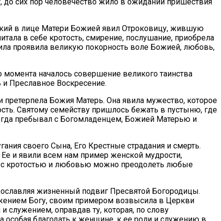
т, до сих пор человечество жило в ожидании пришествия
ский в лице Матери Божией явил Отроковицу, жившую
итала в себе кротость, смирение, послушание, приобрела
риила проявила великую покорность воле Божией, любовь,
того момента началось совершение великого таинства
ь и Преславное Воскресение.
и претерпела Божия Матерь. Она явила мужество, которое
ость. Святому семейству пришлось бежать в пустыню, где
сегда пребывал с Богомладенцем, Божией Матерью и
ания своего Сына, Его Крестные страдания и смерть.
и Ее и явили всем нам пример женской мудрости,
й, с кротостью и любовью можно преодолеть любые
прославляя жизненный подвиг Пресвятой Богородицы.
ужением Богу, своим примером возвысила в Церкви
 служением, оправдав ту, которая, по слову
 особая благодать к женщине, к ее роли и служению в