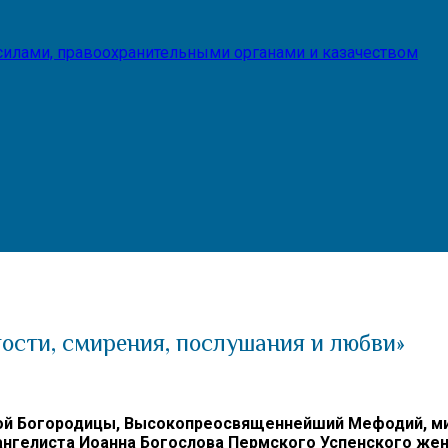
илами, правоохранительными органами и казачеством
ости, смирения, послушания и любви»
той Богородицы, Высокопреосвященнейший Мефодий, ми
вангелиста Иоанна Богослова Пермского Успенского же