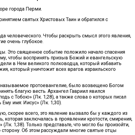
оре города Перми.
ринятием святых Христовых Таин и обратился с
а человеческого. Чтобы раскрыть смысл этого явления,
ие очень глубокое.
ы. Это священное событие положило начало спасения
ому, чтобы воспринять призыв Божий и евангельскую
идели в Нем великого полководца, который избавить
жия, который уничтожит всех врагов израильского
ак называемое протоевангелие, было возвещено Богом
ринять благую весть. Архангел Гавриил явился
дь с Тобою» (Лк. 1;28), а также слова о которых писал
Ему имя: Иисус» (Лк. 1;30).
ю, скорее всего, это явление вызвало бы у каждого из
ь, которая заключалась в проявлении кротости, смирения,
(Лк. 1;38). Только представьте, что могло бы произойти,
ю сторону. Об этом рассуждали многие святые отцы