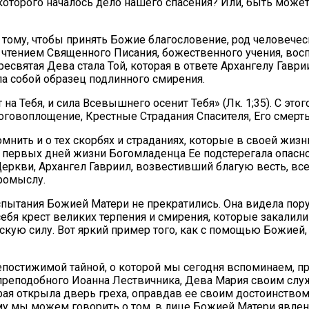
 которого началось дело нашего спасения? Или, быть може
тому, чтобы принять Божие благословение, род человече
 чтением Священного Писания, божественного учения, восп
ресвятая Дева стала Той, которая в ответе Архангелу Гав
ла собой образец подлинного смирения.
т на Тебя, и сила Всевышнего осенит Тебя» (Лк. 1;35). С э
оговоплощение, Крестные Страдания Спасителя, Его смерт
нить и о тех скорбях и страданиях, которые в своей жизн
 первых дней жизни Богомладенца Ее подстерегала опасн
Церкви, Архангел Гавриил, возвестивший благую весть, в
ромыслу.
пытания Божией Матери не прекратились. Она видела поруг
 себя крест великих терпения и смирения, которые закалил
жскую силу. Вот яркий пример того, как с помощью Божие
постижимой тайной, о которой мы сегодня вспоминаем, 
 преподобного Иоанна Лествичника, Дева Мария своим сл
я открыла дверь греха, оправдав ее своим достоинством и
му мы можем говорить о том, в лице Божией Матери явлена