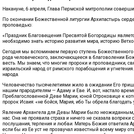
Накануне, 6 апреля, Глава Пермской митрополии соверш
По окончании Божественной литургии Архипастырь серде
проповедью:
«Праздник Благовещения Пресвятой Богородицы является
необходимо знать историю развития мира, историю Ветхог
Сегодня мы вспоминаем первую ступень Божественного 
рода человеческого, заключающееся в благоволении Бож
весть. Мы знаем, что многие пророки и проповедники, с
израильский народ от римского порабощения и угнетения
народа.
Человечество тысячелетиями жило в ожидании Его прише
нашим прародителям — Адаму и Еве. И, вот, настало врем
Преблагословенной Деве Марии, юной Отроковице к которо
пророк Исаия: «не бойся, Мария, ибо Ты обрела благодать у
Явление Архангела для Девы Марии было неожиданным, но,
нас. Она не проявила страха и ничего не сказала вопреки
послушания, терпения и любви. Матерь Божия ответила Арха
если бы из Ее уст не прозвучал известный всему миру от