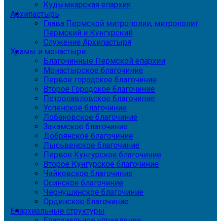
Кудымкарская епархия
Архипастырь
Глава Пермской митрополии, митрополит
Пермский и Кунгурский
Служение Архипастыря
Храмы и монастыри
Благочинные Пермской епархии
Монастырское благочиние
Первое городское благочиние
Второе Городское благочиние
Петропавловское благочиние
Успенское благочиние
Лобановское благочиние
Закамское благочиние
Добрянское благочиние
Лысьвенское благочиние
Первое Кунгурское благочиние
Второе Кунгурское благочиние
Чайковское благочиние
Осинское благочиние
Чернушинское благочиние
Ординское благочиние
Епархиальные структуры
Епархиальное управление