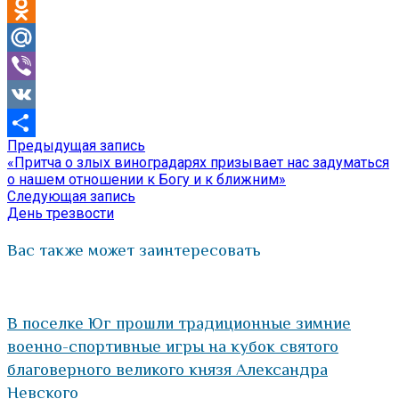
Telegram
Odnoklassniki
Mail.Ru
Viber
VK
Предыдущая
Предыдущая запись
Навигация
Отправить
запись:
«Притча о злых виноградарях призывает нас задуматься
по
о нашем отношении к Богу и к ближним»
Следующая
Следующая запись
записям
запись:
День трезвости
Вас также может заинтересовать
В поселке Юг прошли традиционные зимние
военно-спортивные игры на кубок святого
благоверного великого князя Александра
Невского