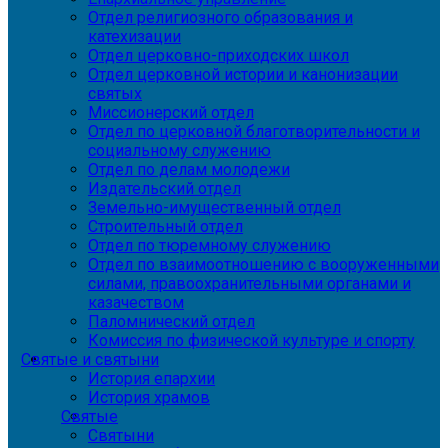
Отдел религиозного образования и
катехизации
Отдел церковно-приходских школ
Отдел церковной истории и канонизации
святых
Миссионерский отдел
Отдел по церковной благотворительности и
социальному служению
Отдел по делам молодежи
Издательский отдел
Земельно-имущественный отдел
Строительный отдел
Отдел по тюремному служению
Отдел по взаимоотношению с вооруженными
силами, правоохранительными органами и
казачеством
Паломнический отдел
Комиссия по физической культуре и спорту
Святые и святыни
История епархии
История храмов
Святые
Святыни