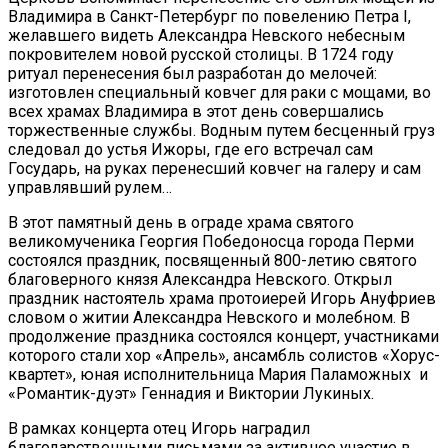
Владимира в Санкт-Петербург по повелению Петра I,
желавшего видеть Александра Невского небесным
покровителем новой русской столицы. В 1724 году
ритуал перенесения был разработан до мелочей:
изготовлен специальный ковчег для раки с мощами, во
всех храмах Владимира в этот день совершались
торжественные службы. Водным путем бесценный груз
следовал до устья Ижоры, где его встречал сам
Государь, на руках перенесший ковчег на галеру и сам
управлявший рулем…
В этот памятный день в ограде храма святого
великомученика Георгия Победоносца города Перми
состоялся праздник, посвященный 800-летию святого
благоверного князя Александра Невского. Открыл
праздник настоятель храма протоиерей Игорь Ануфриев
словом о житии Александра Невского и молебном. В
продолжение праздника состоялся концерт, участниками
которого стали хор «Апрель», ансамбль солистов «Хорус-
квартет», юная исполнительница Мария Паламожных и
«Романтик-дуэт» Геннадия и Виктории Лукиных.
В рамках концерта отец Игорь наградил
благодарственными письмами за активное участие в