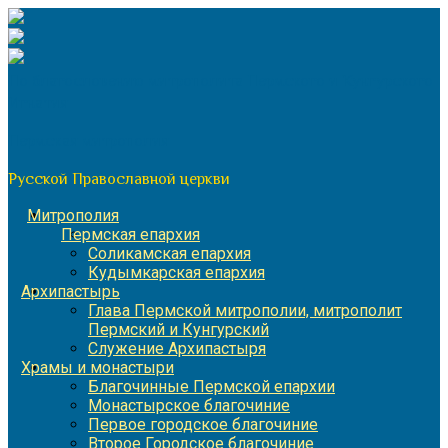
Перейти
к
содержимому
По благословению митрополита Пермского и Кунгурского
Игнатия
Пермская митрополия
Русской Православной церкви
Митрополия
Пермская епархия
Соликамская епархия
Кудымкарская епархия
Архипастырь
Глава Пермской митрополии, митрополит
Пермский и Кунгурский
Служение Архипастыря
Храмы и монастыри
Благочинные Пермской епархии
Монастырское благочиние
Первое городское благочиние
Второе Городское благочиние