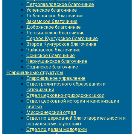
Петропавловское благочиние
Успенское благочиние
Лобановское благочиние
Закамское благочиние
Добрянское благочиние
Лысьвенское благочиние
Первое Кунгурское благочиние
Второе Кунгурское благочиние
Чайковское благочиние
Осинское благочиние
Чернушинское благочиние
Ординское благочиние
Епархиальные структуры
Епархиальное управление
Отдел религиозного образования и
катехизации
Отдел церковно-приходских школ
Отдел церковной истории и канонизации
святых
Миссионерский отдел
Отдел по церковной благотворительности и
социальному служению
Отдел по делам молодежи