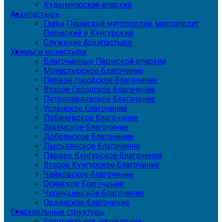
Кудымкарская епархия
Архипастырь
Глава Пермской митрополии, митрополит
Пермский и Кунгурский
Служение Архипастыря
Храмы и монастыри
Благочинные Пермской епархии
Монастырское благочиние
Первое городское благочиние
Второе Городское благочиние
Петропавловское благочиние
Успенское благочиние
Лобановское благочиние
Закамское благочиние
Добрянское благочиние
Лысьвенское благочиние
Первое Кунгурское благочиние
Второе Кунгурское благочиние
Чайковское благочиние
Осинское благочиние
Чернушинское благочиние
Ординское благочиние
Епархиальные структуры
Епархиальное управление