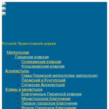
Перейти
к
содержимому
По благословению митрополита Пермского и Кунгурского
Игнатия
Пермская митрополия
Русской Православной церкви
Митрополия
Пермская епархия
Соликамская епархия
Кудымкарская епархия
Архипастырь
Глава Пермской митрополии, митрополит
Пермский и Кунгурский
Служение Архипастыря
Храмы и монастыри
Благочинные Пермской епархии
Монастырское благочиние
Первое городское благочиние
Второе Городское благочиние