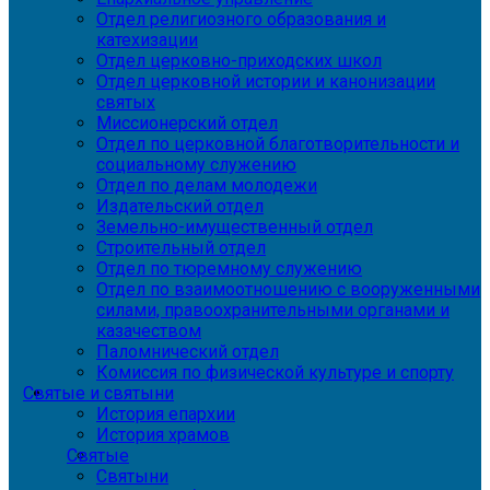
Отдел религиозного образования и
катехизации
Отдел церковно-приходских школ
Отдел церковной истории и канонизации
святых
Миссионерский отдел
Отдел по церковной благотворительности и
социальному служению
Отдел по делам молодежи
Издательский отдел
Земельно-имущественный отдел
Строительный отдел
Отдел по тюремному служению
Отдел по взаимоотношению с вооруженными
силами, правоохранительными органами и
казачеством
Паломнический отдел
Комиссия по физической культуре и спорту
Святые и святыни
История епархии
История храмов
Святые
Святыни