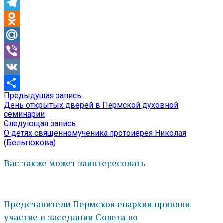
Skype
Telegram
Odnoklassniki
Mail.Ru
Viber
VK
Предыдущая
Предыдущая запись
Навигация
Отправить
запись:
День открытых дверей в Пермской духовной
по
семинарии
Следующая
Следующая запись
записям
запись:
О детях священномученика протоиерея Николая
(Бельтюкова)
Вас также может заинтересовать
Представители Пермской епархии приняли
участие в заседании Совета по