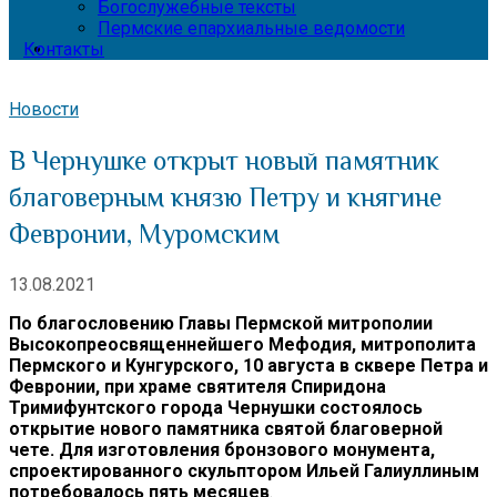
Богослужебные тексты
Пермские епархиальные ведомости
Контакты
Новости
В Чернушке открыт новый памятник
благоверным князю Петру и княгине
Февронии, Муромским
13.08.2021
По благословению Главы Пермской митрополии
Высокопреосвященнейшего Мефодия, митрополита
Пермского и Кунгурского,
10 августа в сквере Петра и
Февронии, при храме святителя Спиридона
Тримифунтского города Чернушки состоялось
открытие нового памятника святой благоверной
чете. Для изготовления бронзового монумента,
спроектированного скульптором Ильей Галиуллиным
потребовалось пять месяцев
.