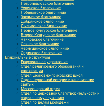
Петропавловское благочиние
Успенское благочиние
Лобановское благочиние
Закамское благочиние
Добрянское благочиние
Лысьвенское благочиние
Первое Кунгурское благочиние
Второе Кунгурское благочиние
Чайковское благочиние
Осинское благочиние
Чернушинское благочиние
Ординское благочиние
Епархиальные структуры
Епархиальное управление
Отдел религиозного образования и
катехизации
Отдел церковно-приходских школ
Отдел церковной истории и канонизации
святых
Миссионерский отдел
Отдел по церковной благотворительности и
социальному служению
Отдел по делам молодежи