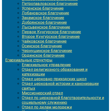
Петропавловское благочиние
Успенское благочиние
Лобановское благочиние
Закамское благочиние
Добрянское благочиние
Лысьвенское благочиние
Первое Кунгурское благочиние
Второе Кунгурское благочиние
Чайковское благочиние
Осинское благочиние
Чернушинское благочиние
Ординское благочиние
Епархиальные структуры
Епархиальное управление
Отдел религиозного образования и
катехизации
Отдел церковно-приходских школ
Отдел церковной истории и канонизации
святых
Миссионерский отдел
Отдел по церковной благотворительности и
социальному служению
Отдел по делам молодежи