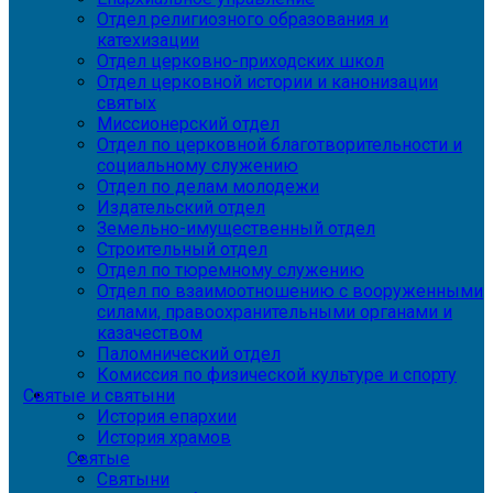
Отдел религиозного образования и
катехизации
Отдел церковно-приходских школ
Отдел церковной истории и канонизации
святых
Миссионерский отдел
Отдел по церковной благотворительности и
социальному служению
Отдел по делам молодежи
Издательский отдел
Земельно-имущественный отдел
Строительный отдел
Отдел по тюремному служению
Отдел по взаимоотношению с вооруженными
силами, правоохранительными органами и
казачеством
Паломнический отдел
Комиссия по физической культуре и спорту
Святые и святыни
История епархии
История храмов
Святые
Святыни