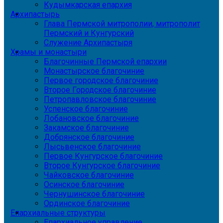
Кудымкарская епархия
Архипастырь
Глава Пермской митрополии, митрополит
Пермский и Кунгурский
Служение Архипастыря
Храмы и монастыри
Благочинные Пермской епархии
Монастырское благочиние
Первое городское благочиние
Второе Городское благочиние
Петропавловское благочиние
Успенское благочиние
Лобановское благочиние
Закамское благочиние
Добрянское благочиние
Лысьвенское благочиние
Первое Кунгурское благочиние
Второе Кунгурское благочиние
Чайковское благочиние
Осинское благочиние
Чернушинское благочиние
Ординское благочиние
Епархиальные структуры
Епархиальное управление