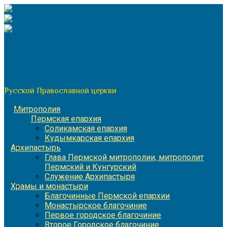
Перейти
к
содержимому
По благословению митрополита Пермского и Кунгурского
Игнатия
Пермская митрополия
Русской Православной церкви
Митрополия
Пермская епархия
Соликамская епархия
Кудымкарская епархия
Архипастырь
Глава Пермской митрополии, митрополит
Пермский и Кунгурский
Служение Архипастыря
Храмы и монастыри
Благочинные Пермской епархии
Монастырское благочиние
Первое городское благочиние
Второе Городское благочиние