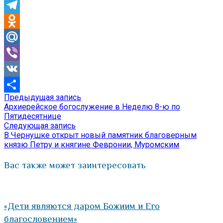
Skype
Telegram
Odnoklassniki
Mail.Ru
Viber
VK
Предыдущая
Предыдущая запись
Навигация
Отправить
запись:
Архиерейское богослужение в Неделю 8-ю по
по
Пятидесятнице
Следующая
Следующая запись
записям
запись:
В Чернушке открыт новый памятник благоверным
князю Петру и княгине Февронии, Муромским
Вас также может заинтересовать
«Дети являются даром Божиим и Его
благословением»