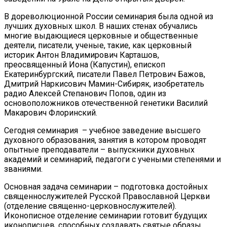
В дореволюционной России семинария была одной из
лучших духовных школ. В наших стенах обучались
многие выдающиеся церковные и общественные
деятели, писатели, ученые, такие, как церковный
историк Антон Владимирович Карташов,
преосвященный Иона (Капустин), епископ
Екатеринбургский, писатели Павел Петрович Бажов,
Дмитрий Наркисович Мамин-Сибиряк, изобретатель
радио Алексей Степанович Попов, один из
основоположников отечественной генетики Василий
Макарович Флоринский.
Сегодня семинария – учебное заведение высшего
духовного образования, занятия в котором проводят
опытные преподаватели – выпускники духовных
академий и семинарий, педагоги с учеными степенями и
званиями.
Основная задача семинарии – подготовка достойных
священнослужителей Русской Православной Церкви
(отделение священно-церковнослужителей).
Иконописное отделение семинарии готовит будущих
иконописцев, способных создавать святые образы