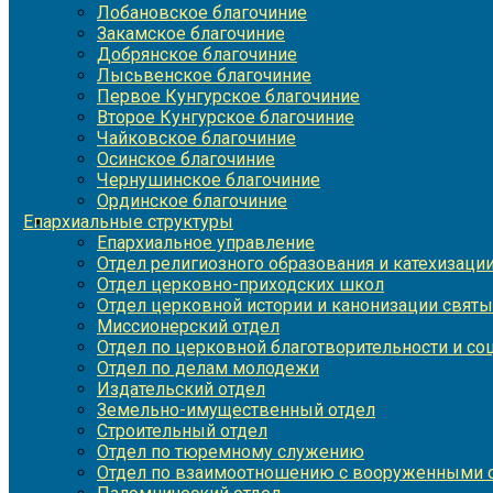
Лобановское благочиние
Закамское благочиние
Добрянское благочиние
Лысьвенское благочиние
Первое Кунгурское благочиние
Второе Кунгурское благочиние
Чайковское благочиние
Осинское благочиние
Чернушинское благочиние
Ординское благочиние
Епархиальные структуры
Епархиальное управление
Отдел религиозного образования и катехизаци
Отдел церковно-приходских школ
Отдел церковной истории и канонизации святы
Миссионерский отдел
Отдел по церковной благотворительности и с
Отдел по делам молодежи
Издательский отдел
Земельно-имущественный отдел
Строительный отдел
Отдел по тюремному служению
Отдел по взаимоотношению с вооруженными с