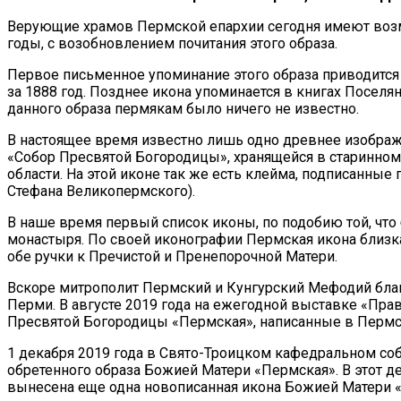
Верующие храмов Пермской епархии сегодня имеют воз
годы, с возобновлением почитания этого образа.
Первое письменное упоминание этого образа приводится 
за 1888 год. Позднее икона упоминается в книгах Посе
данного образа пермякам было ничего не известно.
В настоящее время известно лишь одно древнее изображ
«Собор Пресвятой Богородицы», хранящейся в старинном
области. На этой иконе так же есть клейма, подписанны
Стефана Великопермского).
В наше время первый список иконы, по подобию той, что
монастыря. По своей иконографии Пермская икона близка
обе ручки к Пречистой и Пренепорочной Матери.
Вскоре митрополит Пермский и Кунгурский Мефодий бла
Перми. В августе 2019 года на ежегодной выставке «Пр
Пресвятой Богородицы «Пермская», написанные в Пермс
1 декабря 2019 года в Свято-Троицком кафедральном 
обретенного образа Божией Матери «Пермская». В этот д
вынесена еще одна новописанная икона Божией Матери 