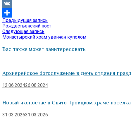
Viber
VK
Предыдущая
Предыдущая запись
Навигация
Отправить
запись:
Рождественский пост
по
Следующая
Следующая запись
запись:
Монастырский храм увенчан куполом
записям
Вас также может заинтересовать
Архиерейское богослужение в день отдания праз
12.06.2024
26.08.2024
Новый иконостас в Свято-Троицком храме поселк
31.03.2026
31.03.2026