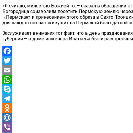
«Я считаю, милостью Божией то, – сказал в обращении к
Богородица соизволила посетить Пермскую землю через 
«Пермская» и принесением этого образа в Свято-Троицк
для каждого из нас, живущих на Пермской благодатной з
Заслуживает внимания тот факт, что в день праздновани
губернии – в доме инженера Ипатьева были расстреляны 
Facebook
Twitter
Email
WhatsApp
Skype
Telegram
Odnoklassniki
Mail.Ru