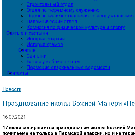
Строительный отдел
Отдел по тюремному служению
Отдел по взаимоотношению с вооруженными с
Паломнический отдел
Комиссия по физической культуре и спорту
Святые и святыни
История епархии
История храмов
Святые
Святыни
Богослужебные тексты
Пермские епархиальные ведомости
Контакты
Новости
Празднование иконы Божией Матери «Пе
16.07.2021
17 июля совершается празднование иконы Божией Мате
почитаема не только в Пермской епархии, но и на терр