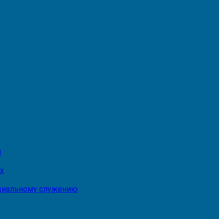
и
х
оциальному служению