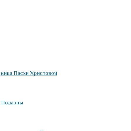
дника Пасхи Христовой
а Полазны