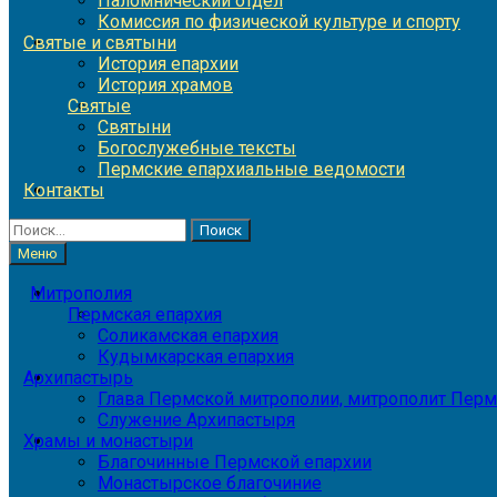
Паломнический отдел
Комиссия по физической культуре и спорту
Святые и святыни
История епархии
История храмов
Святые
Святыни
Богослужебные тексты
Пермские епархиальные ведомости
Контакты
Найти:
Меню
Митрополия
Пермская епархия
Соликамская епархия
Кудымкарская епархия
Архипастырь
Глава Пермской митрополии, митрополит Перм
Служение Архипастыря
Храмы и монастыри
Благочинные Пермской епархии
Монастырское благочиние