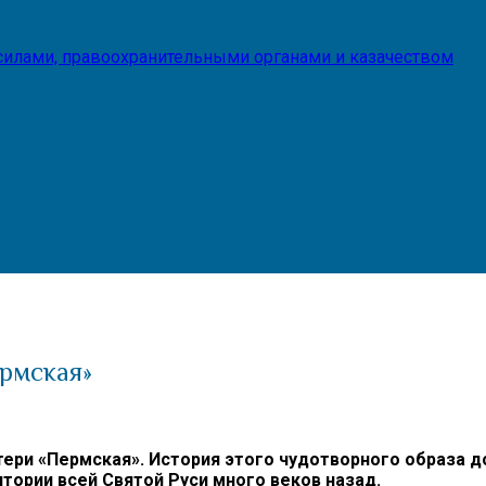
илами, правоохранительными органами и казачеством
рмская»
ри «Пермская». История этого чудотворного образа до 
итории всей Святой Руси много веков назад.