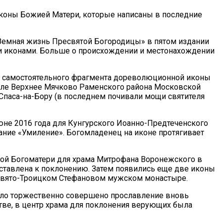
коны Божией Матери, которые написаны в последние
«Земная жизнь Пресвятой Богородицы» в пятом издании
ыми иконами. Больше о происхождении и местонахождении
е. самостоятельного фрагмента дореволюционной иконы
селе Верхнее Мячково Раменского района Московской
 Спаса-на-Бору (в последнем почивали мощи святителя
июне 2016 года для Кунгурского Иоанно-Предтеченского
вание «Умиление». Богомладенец на иконе протягивает
ой Богоматери для храма Митрофана Воронежского в
ыставлена к поклонению. Затем появились еще две иконы
 Свято-Троицком Стефановом мужском монастыре.
ыло торжественно совершено прославление вновь
тве, в центр храма для поклонения верующих была