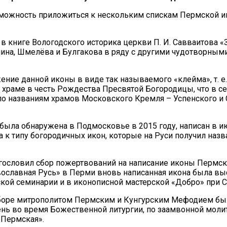
можность приложиться к нескольким спискам Пермской и
в книге Вологодского историка церкви П. И. Савваитова 
лянина, Шмелёва и Булгакова в ряду с другими чудотворн
ение данной иконы в виде так называемого «клейма», т. 
 храме в честь Рождества Пресвятой Богородицы, что в 
е по названиям храмов Московского Кремля – Успенского и
 была обнаружена в Подмосковье в 2015 году, написан в 
 к типу богородичных икон, которые на Руси получил наз
гословил сбор пожертвований на написание иконы Пермск
авославная Русь» в Перми вновь написанная икона была в
кой семинарии и в иконописной мастерской «Добро» при
соборе митрополитом Пермским и Кунгурским Мефодием б
ень во время Божественной литургии, по заамвонной моли
«Пермская».