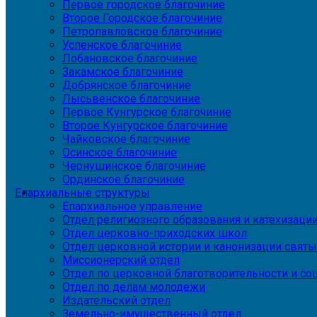
Первое городское благочиние
Второе Городское благочиние
Петропавловское благочиние
Успенское благочиние
Лобановское благочиние
Закамское благочиние
Добрянское благочиние
Лысьвенское благочиние
Первое Кунгурское благочиние
Второе Кунгурское благочиние
Чайковское благочиние
Осинское благочиние
Чернушинское благочиние
Ординское благочиние
Епархиальные структуры
Епархиальное управление
Отдел религиозного образования и катехизаци
Отдел церковно-приходских школ
Отдел церковной истории и канонизации святы
Миссионерский отдел
Отдел по церковной благотворительности и с
Отдел по делам молодежи
Издательский отдел
Земельно-имущественный отдел