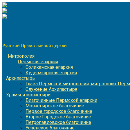
Перейти
к
содержимому
По благословению митрополита Пермского и Кунгурского 
Пермская митрополия
Русской Православной церкви
Митрополия
Пермская епархия
Соликамская епархия
Кудымкарская епархия
Архипастырь
Глава Пермской митрополии, митрополит Перм
Служение Архипастыря
Храмы и монастыри
Благочинные Пермской епархии
Монастырское благочиние
Первое городское благочиние
Второе Городское благочиние
Петропавловское благочиние
Успенское благочиние