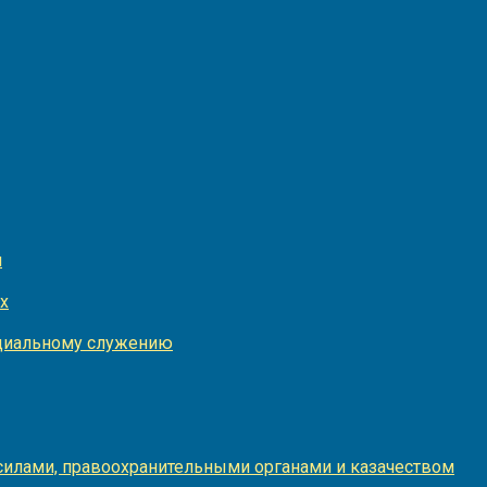
и
х
оциальному служению
илами, правоохранительными органами и казачеством