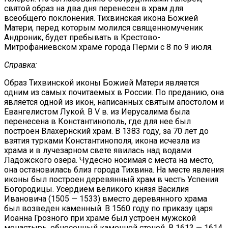
святой образ на два дня перенесен в храм для
всеобщего поклонения. Тихвинская икона Божией
Матери, перед которым молился священномученик
Андроник, будет пребывать в Крестово-
Митрофаниевском храме города Перми с 8 по 9 июля.
Справка:
Образ Тихвинской иконы Божией Матери является
одним из самых почитаемых в России. По преданию, она
является одной из икон, написанных святым апостолом и
Евангелистом Лукой. В V в. из Иерусалима была
перенесена в Константинополь, где для нее был
построен Влахернский храм. В 1383 году, за 70 лет до
взятия турками Константинополя, икона исчезла из
храма и в лучезарном свете явилась над водами
Ладожского озера. Чудесно носимая с места на место,
она остановилась близ города Тихвина. На месте явления
иконы был построен деревянный храм в честь Успения
Богородицы. Усердием великого князя Василия
Ивановича (1505 — 1533) вместо деревянного храма
был возведен каменный. В 1560 году по приказу царя
Иоанна Грозного при храме был устроен мужской
монастырь, обнесенный каменной стеной. В 1613 — 1614