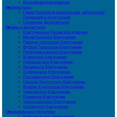
Кудымкарская епархия
Архипастырь
Глава Пермской митрополии, митрополит
Пермский и Кунгурский
Служение Архипастыря
Храмы и монастыри
Благочинные Пермской епархии
Монастырское благочиние
Первое городское благочиние
Второе Городское благочиние
Петропавловское благочиние
Успенское благочиние
Лобановское благочиние
Закамское благочиние
Добрянское благочиние
Лысьвенское благочиние
Первое Кунгурское благочиние
Второе Кунгурское благочиние
Чайковское благочиние
Осинское благочиние
Чернушинское благочиние
Ординское благочиние
Епархиальные структуры
Епархиальное управление