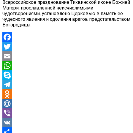
Всероссийское празднование Тихвинской иконе Божией
Матери, прославленной неисчислимыми
чудотворениями, установлено Церковью в память ее
чудесного явления и одоления врагов предстательством
Богородицы.
Facebook
Twitter
Email
WhatsApp
Skype
Telegram
Odnoklassniki
Mail.Ru
Viber
VK