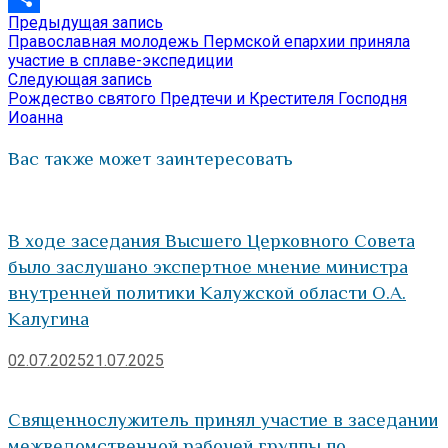
Предыдущая
Предыдущая запись
Навигация
Отправить
запись:
Православная молодежь Пермской епархии приняла
по
участие в сплаве-экспедиции
Следующая
Следующая запись
записям
запись:
Рождество святого Предтечи и Крестителя Господня
Иоанна
Вас также может заинтересовать
В ходе заседания Высшего Церковного Совета
было заслушано экспертное мнение министра
внутренней политики Калужской области О.А.
Калугина
02.07.2025
21.07.2025
Священнослужитель принял участие в заседании
межведомственной рабочей группы по