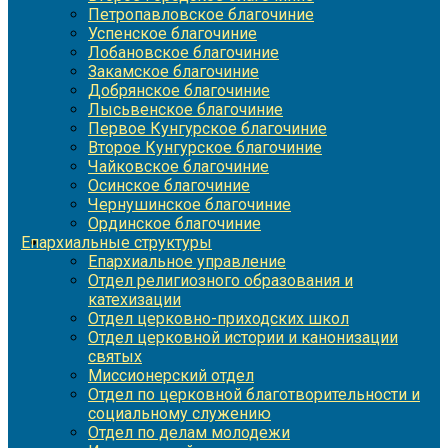
Петропавловское благочиние
Успенское благочиние
Лобановское благочиние
Закамское благочиние
Добрянское благочиние
Лысьвенское благочиние
Первое Кунгурское благочиние
Второе Кунгурское благочиние
Чайковское благочиние
Осинское благочиние
Чернушинское благочиние
Ординское благочиние
Епархиальные структуры
Епархиальное управление
Отдел религиозного образования и
катехизации
Отдел церковно-приходских школ
Отдел церковной истории и канонизации
святых
Миссионерский отдел
Отдел по церковной благотворительности и
социальному служению
Отдел по делам молодежи