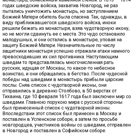
годах шведские войска, захватив Новгород, не раз
пытались уничтожить монастырь, но заступлением
Божией Матери обитель была спасена. Так, однажды, в
виду приближавшегося шведского войска, иноки
решили бежать из монастыря, взяв чудотворную икону,
но не могли сдвинуть ее с места. Это чудо остановило
малодушных, и они остались в монастыре, уповая на
защиту Божией Матери. Незначительные по числу
защитники монастыря успешно отражали атаки намного
превосходивших их сил противника. Наступающим
шведам то представлялась многочисленная рать
русских, идущая от Москвы, то какое-то небесное
воинство, и они обращались в бегство. После чудесной
победы над шведами в монастырь прибыли царские
послы. Сняв список с чудотворной иконы, они
отправились в деревню Столбово, в 50 верстах от
Тихвина, где 10 февраля 1617 года был заключен мир со
шведами. Главною порукою мира с русской стороны
был принесенный список с чудотворной иконы.
Впоследствии этот список был принесен в Москву и
поставлен в Успенском соборе, а затем по просьбе
новгородцев, участников войны со шведами, отправлен
в Новгород и поставлен в Софийском соборе.