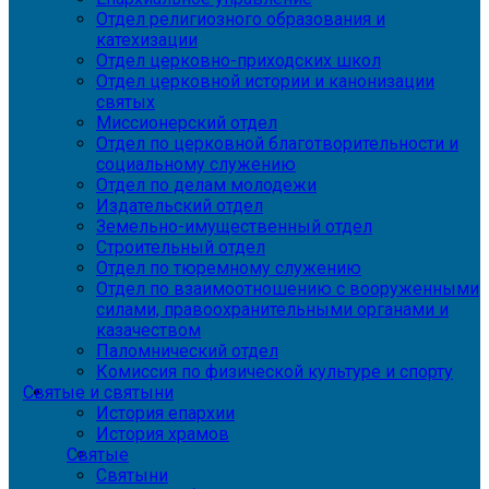
Отдел религиозного образования и
катехизации
Отдел церковно-приходских школ
Отдел церковной истории и канонизации
святых
Миссионерский отдел
Отдел по церковной благотворительности и
социальному служению
Отдел по делам молодежи
Издательский отдел
Земельно-имущественный отдел
Строительный отдел
Отдел по тюремному служению
Отдел по взаимоотношению с вооруженными
силами, правоохранительными органами и
казачеством
Паломнический отдел
Комиссия по физической культуре и спорту
Святые и святыни
История епархии
История храмов
Святые
Святыни