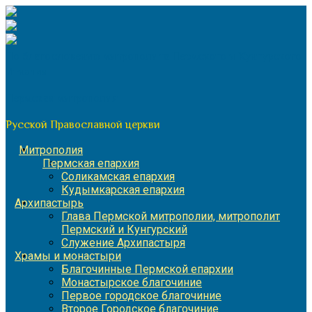
Перейти
к
содержимому
По благословению митрополита Пермского и Кунгурского
Игнатия
Пермская митрополия
Русской Православной церкви
Митрополия
Пермская епархия
Соликамская епархия
Кудымкарская епархия
Архипастырь
Глава Пермской митрополии, митрополит
Пермский и Кунгурский
Служение Архипастыря
Храмы и монастыри
Благочинные Пермской епархии
Монастырское благочиние
Первое городское благочиние
Второе Городское благочиние