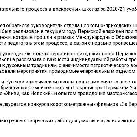
тельного процесса в воскресных школах за 2020/21 учеб
ся обратился руководитель отдела церковно-приходских 
ый был реализован в текущем году Пермской епархией при
дежи, которые прошли в рамках Международных Образовате
сти педагога в этом процессе, в связи с недавно произош
руководителя отдела церковно-приходских школ Пермской
льевна рассказала о важности индивидуальной работы пре
к духовным традициям, о значимости патриотического во
твовали мероприятия, проводимые епархиальным отделом 
я Русской классической школы при храме святого апосто
о образования Семейной школы «Покров» при Пермском У
е «Живи, как Невский» и опытом проведения мастер-класс
е лауреатов конкурса короткометражных фильмов «За Вер
ию ручных творческих работ для участия в краевой акции