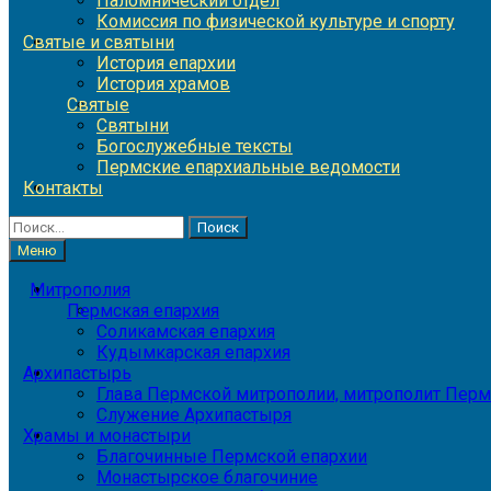
Паломнический отдел
Комиссия по физической культуре и спорту
Святые и святыни
История епархии
История храмов
Святые
Святыни
Богослужебные тексты
Пермские епархиальные ведомости
Контакты
Найти:
Меню
Митрополия
Пермская епархия
Соликамская епархия
Кудымкарская епархия
Архипастырь
Глава Пермской митрополии, митрополит Перм
Служение Архипастыря
Храмы и монастыри
Благочинные Пермской епархии
Монастырское благочиние