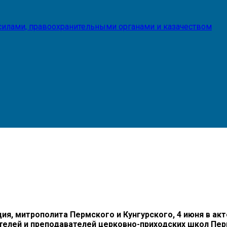
илами, правоохранительными органами и казачеством
 митрополита Пермского и Кунгурского, 4 июня в акт
телей и преподавателей церковно-приходских школ Пер