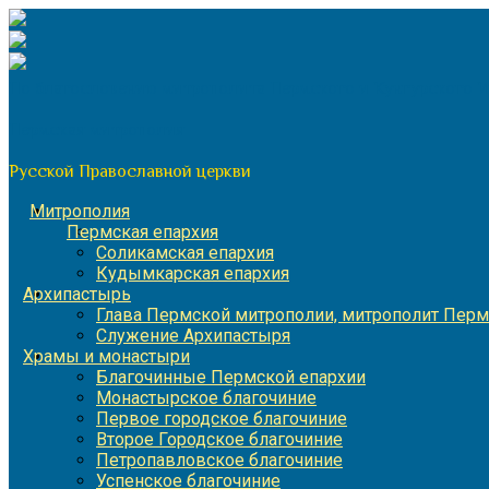
Перейти
к
содержимому
По благословению митрополита Пермского и Кунгурского 
Пермская митрополия
Русской Православной церкви
Митрополия
Пермская епархия
Соликамская епархия
Кудымкарская епархия
Архипастырь
Глава Пермской митрополии, митрополит Перм
Служение Архипастыря
Храмы и монастыри
Благочинные Пермской епархии
Монастырское благочиние
Первое городское благочиние
Второе Городское благочиние
Петропавловское благочиние
Успенское благочиние