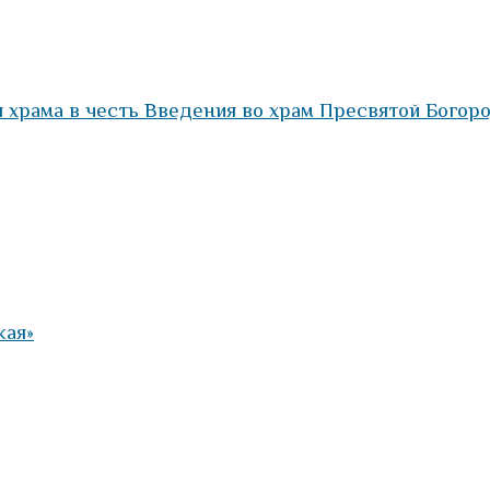
 храма в честь Введения во храм Пресвятой Богор
кая»