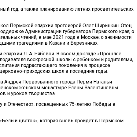
ный год, а также планированию летних просветительских
школ Пермской епархии протоиерей Олег Ширинкин. Отец
 поддержке Администрации губернатора Пермского края; о
льных чтений, в мае 2021 года в Москве; о значимости
едшими трагедиями в Казани и Березниках.
 епархии Л. А. Рябовой. В своем докладе «Прошлое
подавателя воскресной школы с ребенком и родителями,
спитания подрастающего поколения в процессе
церковно-приходских школ в последние годы.
ла Андрея Первозванного города Перми Натальи
спенском женском монастыре Елены Валентиновны
ов и уроков творчества.
у и Отечество», посвященных 75-летию Победы в
 «Белый цветок», которая вновь пройдет в Пермском