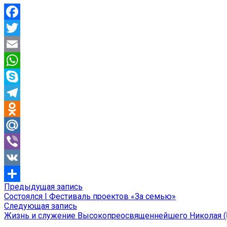
Facebook
Twitter
Email
WhatsApp
Skype
Telegram
Odnoklassniki
Mail.Ru
Viber
VK
Предыдущая
Предыдущая запись
Навигация
Отправить
запись:
Состоялся I Фестиваль проектов «За семью»
по
Следующая
Следующая запись
запись:
Жизнь и служение Высокопреосвященнейшего Николая (Б
записям