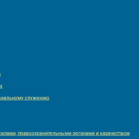
и
х
оциальному служению
илами, правоохранительными органами и казачеством