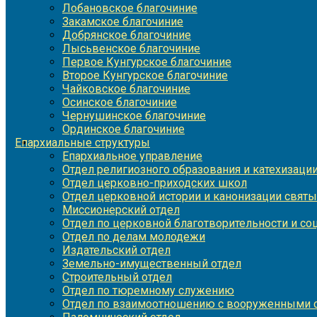
Лобановское благочиние
Закамское благочиние
Добрянское благочиние
Лысьвенское благочиние
Первое Кунгурское благочиние
Второе Кунгурское благочиние
Чайковское благочиние
Осинское благочиние
Чернушинское благочиние
Ординское благочиние
Епархиальные структуры
Епархиальное управление
Отдел религиозного образования и катехизаци
Отдел церковно-приходских школ
Отдел церковной истории и канонизации святы
Миссионерский отдел
Отдел по церковной благотворительности и с
Отдел по делам молодежи
Издательский отдел
Земельно-имущественный отдел
Строительный отдел
Отдел по тюремному служению
Отдел по взаимоотношению с вооруженными с