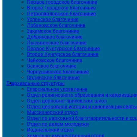
Первое городское благочиние
Второе Городское благочиние
Петропавловское благочиние
Успенское благочиние
Лобановское благочиние
Закамское благочиние
Добрянское благочиние
Лысьвенское благочиние
Первое Кунгурское благочиние
Второе Кунгурское благочиние
Чайковское благочиние
Осинское благочиние
Чернушинское благочиние
Ординское благочиние
Епархиальные структуры
Епархиальное управление
Отдел религиозного образования и катехизаци
Отдел церковно-приходских школ
Отдел церковной истории и канонизации святы
Миссионерский отдел
Отдел по церковной благотворительности и с
Отдел по делам молодежи
Издательский отдел
Земельно-имущественный отдел