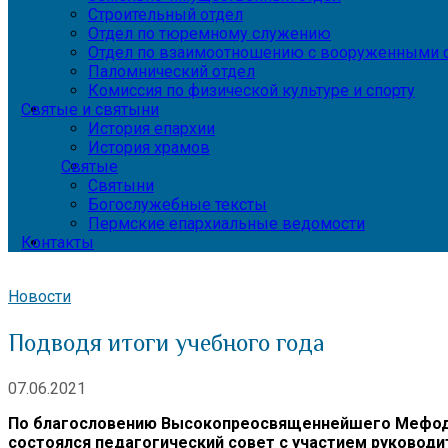
Строительный отдел
Отдел по тюремному служению
Отдел по взаимоотношению с вооруженными с
Паломнический отдел
Комиссия по физической культуре и спорту
Святые и святыни
История епархии
История храмов
Святые
Святыни
Богослужебные тексты
Пермские епархиальные ведомости
Контакты
Новости
Подводя итоги учебного года
07.06.2021
По благословению Высокопреосвященнейшего Мефодия,
состоялся педагогический совет с участием руководи