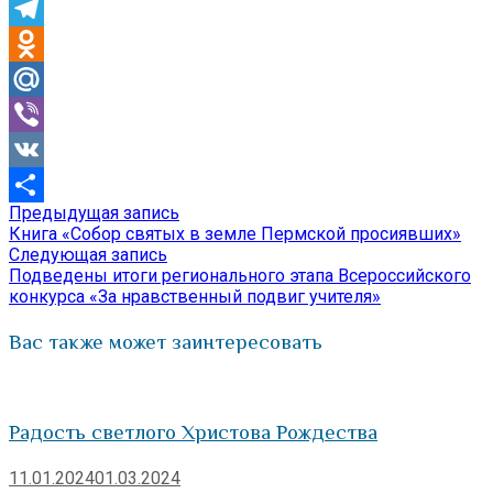
Skype
Telegram
Odnoklassniki
Mail.Ru
Viber
VK
Предыдущая
Предыдущая запись
Навигация
Отправить
запись:
Книга «Собор святых в земле Пермской просиявших»
по
Следующая
Следующая запись
запись:
Подведены итоги регионального этапа Всероссийского
записям
конкурса «За нравственный подвиг учителя»
Вас также может заинтересовать
Радость светлого Христова Рождества
11.01.2024
01.03.2024