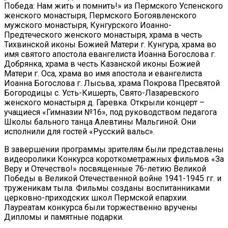
Победа: Нам жить и помнить!» из Пермского Успенского
женского монастыря, Пермского Богоявленского
мужского монастыря, Кунгурского Иоанно-
Предтеческого женского монастыря, храма в честь
Тихвинской иконы Божией Матери г. Кунгура, храма во
имя святого апостола евангелиста Иоанна Богослова г.
Добрянка, храма в честь Казанской иконы Божией
Матери г. Оса, храма во имя апостола и евангелиста
Иоанна Богослова г. Лысьва, храма Покрова Пресвятой
Богородицы с. Усть-Кишерть, Свято-Лазаревского
женского монастыря д. Гаревка. Открыли концерт –
учащиеся «Гимназии №16», под руководством педагога
Школы бального танца Алевтины Мальгиной. Они
исполнили для гостей «Русский вальс».
В завершении программы зрителям были представлены
видеоролики Конкурса короткометражных фильмов «За
Веру и Отечество!» посвященные 76-летию Великой
Победы в Великой Отечественной войне 1941-1945 гг. и
труженикам тыла. Фильмы созданы воспитанниками
церковно-приходских школ Пермской епархии.
Лауреатам конкурса были торжественно вручены
Дипломы и памятные подарки.