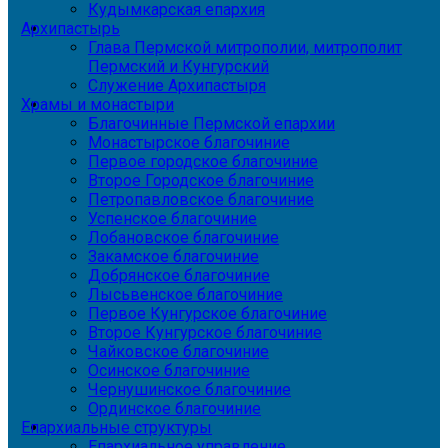
Кудымкарская епархия
Архипастырь
Глава Пермской митрополии, митрополит
Пермский и Кунгурский
Служение Архипастыря
Храмы и монастыри
Благочинные Пермской епархии
Монастырское благочиние
Первое городское благочиние
Второе Городское благочиние
Петропавловское благочиние
Успенское благочиние
Лобановское благочиние
Закамское благочиние
Добрянское благочиние
Лысьвенское благочиние
Первое Кунгурское благочиние
Второе Кунгурское благочиние
Чайковское благочиние
Осинское благочиние
Чернушинское благочиние
Ординское благочиние
Епархиальные структуры
Епархиальное управление