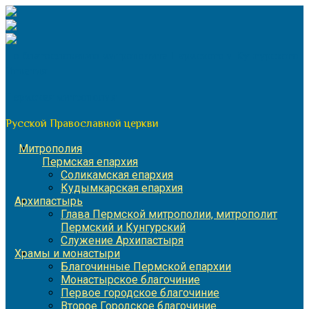
Перейти
к
содержимому
По благословению митрополита Пермского и Кунгурского
Игнатия
Пермская митрополия
Русской Православной церкви
Митрополия
Пермская епархия
Соликамская епархия
Кудымкарская епархия
Архипастырь
Глава Пермской митрополии, митрополит
Пермский и Кунгурский
Служение Архипастыря
Храмы и монастыри
Благочинные Пермской епархии
Монастырское благочиние
Первое городское благочиние
Второе Городское благочиние