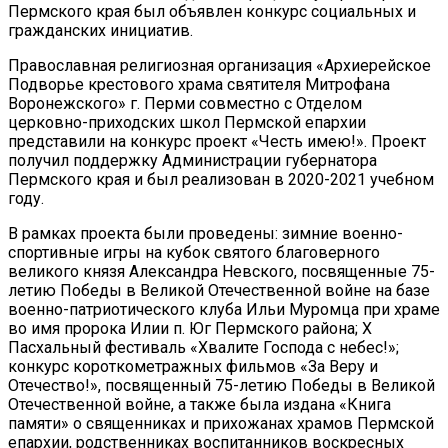
Пермского края был объявлен конкурс социальных и
гражданских инициатив.
Православная религиозная организация «Архиерейское
Подворье крестового храма святителя Митрофана
Воронежского» г. Перми совместно с Отделом
церковно-приходских школ Пермской епархии
представили на конкурс проект «Честь имею!». Проект
получил поддержку Администрации губернатора
Пермского края и был реализован в 2020-2021 учебном
году.
В рамках проекта были проведены: зимние военно-
спортивные игры на кубок святого благоверного
великого князя Александра Невского, посвященные 75-
летию Победы в Великой Отечественной войне на базе
военно-патриотического клуба Ильи Муромца при храме
во имя пророка Илии п. Юг Пермского района; Х
Пасхальный фестиваль «Хвалите Господа с небес!»;
конкурс короткометражных фильмов «За Веру и
Отечество!», посвященный 75-летию Победы в Великой
Отечественной войне, а также была издана «Книга
памяти» о священниках и прихожанах храмов Пермской
епархии, родственниках воспитанников воскресных