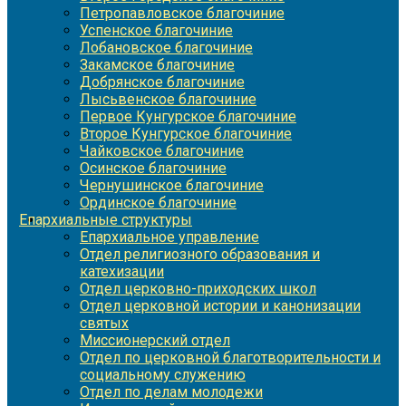
Петропавловское благочиние
Успенское благочиние
Лобановское благочиние
Закамское благочиние
Добрянское благочиние
Лысьвенское благочиние
Первое Кунгурское благочиние
Второе Кунгурское благочиние
Чайковское благочиние
Осинское благочиние
Чернушинское благочиние
Ординское благочиние
Епархиальные структуры
Епархиальное управление
Отдел религиозного образования и
катехизации
Отдел церковно-приходских школ
Отдел церковной истории и канонизации
святых
Миссионерский отдел
Отдел по церковной благотворительности и
социальному служению
Отдел по делам молодежи