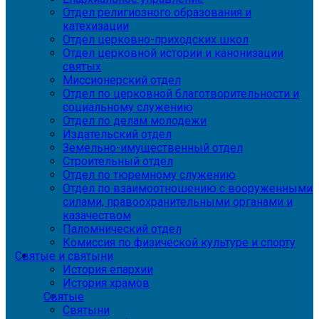
Отдел религиозного образования и
катехизации
Отдел церковно-приходских школ
Отдел церковной истории и канонизации
святых
Миссионерский отдел
Отдел по церковной благотворительности и
социальному служению
Отдел по делам молодежи
Издательский отдел
Земельно-имущественный отдел
Строительный отдел
Отдел по тюремному служению
Отдел по взаимоотношению с вооруженными
силами, правоохранительными органами и
казачеством
Паломнический отдел
Комиссия по физической культуре и спорту
Святые и святыни
История епархии
История храмов
Святые
Святыни