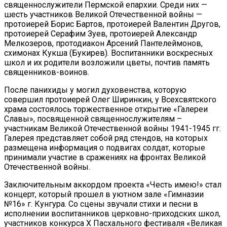
священнослужители Пермской епархии. Среди них —
шесть участников Великой Отечественной войны —
протоиерей Борис Бартов, протоиерей Валентин Другов,
протоиерей Серафим Зуев, протоиерей Александр
Мелкозеров, протодиакон Арсений Пантелеймонов,
схимонах Кукша (Букирев). Воспитанники воскресных
школ и их родители возложили цветы, почтив память
священников-воинов.
После панихиды у могил духовенства, которую
совершил протоиерей Олег Ширинкин, у Всехсвятского
храма состоялось торжественное открытие «Галереи
Славы», посвященной священнослужителям –
участникам Великой Отечественной войны 1941-1945 гг.
Галерея представляет собой ряд стендов, на которых
размещена информация о подвигах солдат, которые
принимали участие в сражениях на фронтах Великой
Отечественной войны.
Заключительным аккордом проекта «Честь имею!» стал
концерт, который прошел в уютном зале «Гимназии
№16» г. Кунгура. Со сцены звучали стихи и песни в
исполнении воспитанников церковно-приходских школ,
участников конкурса X Пасхального фестиваля «Великая