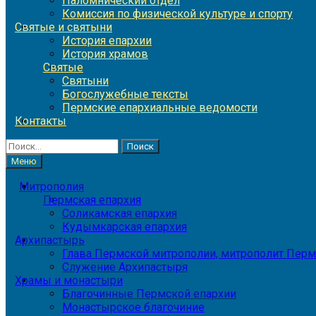
Паломнический отдел
Комиссия по физической культуре и спорту
Святые и святыни
История епархии
История храмов
Святые
Святыни
Богослужебные тексты
Пермские епархиальные ведомости
Контакты
Найти:
Меню
Митрополия
Пермская епархия
Соликамская епархия
Кудымкарская епархия
Архипастырь
Глава Пермской митрополии, митрополит Перм
Служение Архипастыря
Храмы и монастыри
Благочинные Пермской епархии
Монастырское благочиние