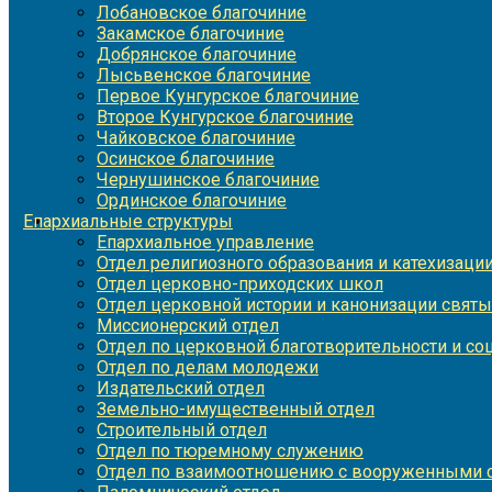
Лобановское благочиние
Закамское благочиние
Добрянское благочиние
Лысьвенское благочиние
Первое Кунгурское благочиние
Второе Кунгурское благочиние
Чайковское благочиние
Осинское благочиние
Чернушинское благочиние
Ординское благочиние
Епархиальные структуры
Епархиальное управление
Отдел религиозного образования и катехизаци
Отдел церковно-приходских школ
Отдел церковной истории и канонизации святы
Миссионерский отдел
Отдел по церковной благотворительности и с
Отдел по делам молодежи
Издательский отдел
Земельно-имущественный отдел
Строительный отдел
Отдел по тюремному служению
Отдел по взаимоотношению с вооруженными с