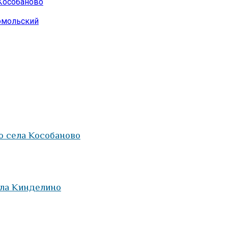
 Кособаново
омольский
о села Кособаново
ела Кинделино