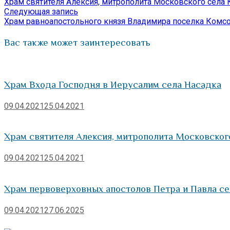
запись:
Храм святителя Алексия, митрополита Московского села
по
Следующая
Следующая запись
запись:
Храм равноапостольного князя Владимира поселка Комс
записям
Вас также может заинтересовать
Храм Входа Господня в Иерусалим села Насадка
09.04.2021
25.04.2021
Храм святителя Алексия, митрополита Московског
09.04.2021
25.04.2021
Храм первоверховных апостолов Петра и Павла с
09.04.2021
27.06.2025