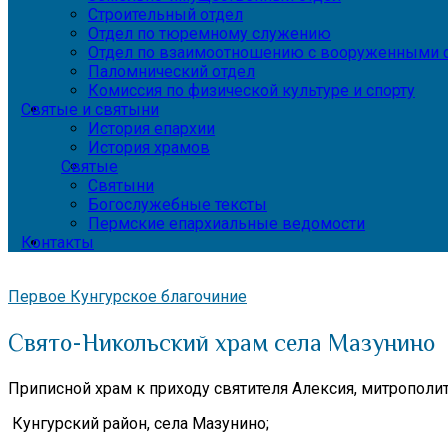
Строительный отдел
Отдел по тюремному служению
Отдел по взаимоотношению с вооруженными с
Паломнический отдел
Комиссия по физической культуре и спорту
Святые и святыни
История епархии
История храмов
Святые
Святыни
Богослужебные тексты
Пермские епархиальные ведомости
Контакты
Первое Кунгурское благочиние
Свято-Никольский храм села Мазунино
Приписной храм к приходу святителя Алексия, митрополи
Кунгурский район, села Мазунино;