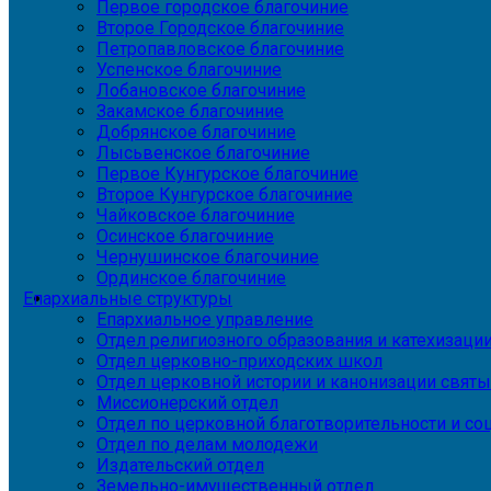
Первое городское благочиние
Второе Городское благочиние
Петропавловское благочиние
Успенское благочиние
Лобановское благочиние
Закамское благочиние
Добрянское благочиние
Лысьвенское благочиние
Первое Кунгурское благочиние
Второе Кунгурское благочиние
Чайковское благочиние
Осинское благочиние
Чернушинское благочиние
Ординское благочиние
Епархиальные структуры
Епархиальное управление
Отдел религиозного образования и катехизаци
Отдел церковно-приходских школ
Отдел церковной истории и канонизации святы
Миссионерский отдел
Отдел по церковной благотворительности и с
Отдел по делам молодежи
Издательский отдел
Земельно-имущественный отдел