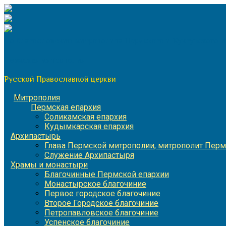
Перейти
к
содержимому
По благословению митрополита Пермского и Кунгурского 
Пермская митрополия
Русской Православной церкви
Митрополия
Пермская епархия
Соликамская епархия
Кудымкарская епархия
Архипастырь
Глава Пермской митрополии, митрополит Перм
Служение Архипастыря
Храмы и монастыри
Благочинные Пермской епархии
Монастырское благочиние
Первое городское благочиние
Второе Городское благочиние
Петропавловское благочиние
Успенское благочиние