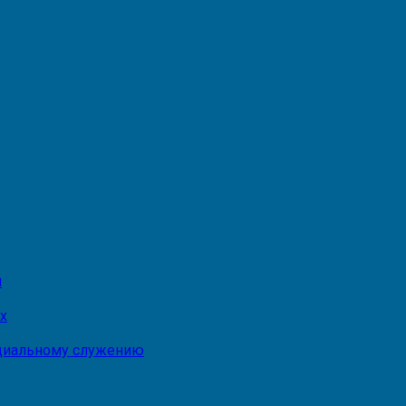
и
х
оциальному служению