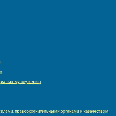
и
х
оциальному служению
илами, правоохранительными органами и казачеством