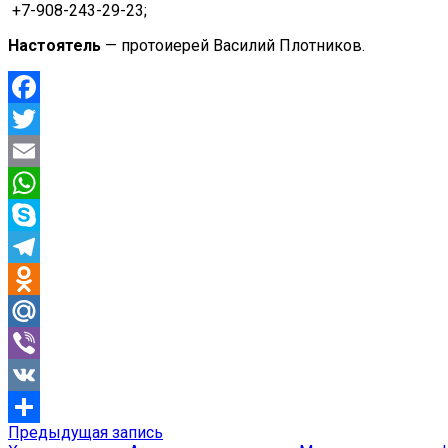
+7-908-243-29-23;
Настоятель
— протоиерей Василий Плотников.
Facebook
Twitter
Email
WhatsApp
Skype
Telegram
Odnoklassniki
Mail.Ru
Viber
VK
Предыдущая
Предыдущая запись
Навигация
Отправить