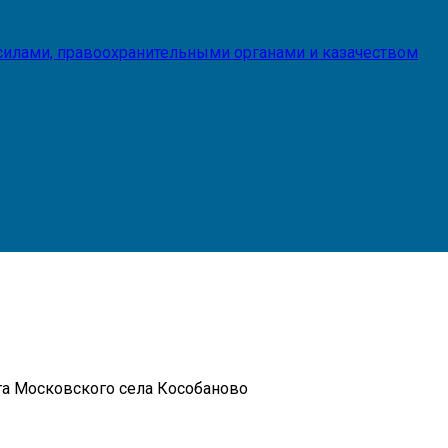
илами, правоохранительными органами и казачеством
та Московского села Кособаново