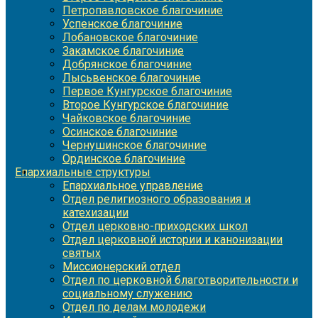
Петропавловское благочиние
Успенское благочиние
Лобановское благочиние
Закамское благочиние
Добрянское благочиние
Лысьвенское благочиние
Первое Кунгурское благочиние
Второе Кунгурское благочиние
Чайковское благочиние
Осинское благочиние
Чернушинское благочиние
Ординское благочиние
Епархиальные структуры
Епархиальное управление
Отдел религиозного образования и
катехизации
Отдел церковно-приходских школ
Отдел церковной истории и канонизации
святых
Миссионерский отдел
Отдел по церковной благотворительности и
социальному служению
Отдел по делам молодежи