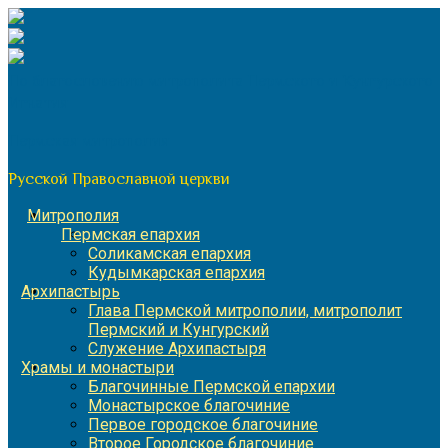
Перейти
к
содержимому
По благословению митрополита Пермского и Кунгурского
Игнатия
Пермская митрополия
Русской Православной церкви
Митрополия
Пермская епархия
Соликамская епархия
Кудымкарская епархия
Архипастырь
Глава Пермской митрополии, митрополит
Пермский и Кунгурский
Служение Архипастыря
Храмы и монастыри
Благочинные Пермской епархии
Монастырское благочиние
Первое городское благочиние
Второе Городское благочиние