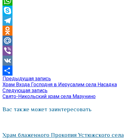
Email
WhatsApp
Skype
Telegram
Odnoklassniki
Mail.Ru
Viber
VK
Предыдущая
Предыдущая запись
Навигация
Отправить
запись:
Храм Входа Господня в Иерусалим села Насадка
по
Следующая
Следующая запись
запись:
Свято-Никольский храм села Мазунино
записям
Вас также может заинтересовать
Храм блаженного Прокопия Устюжского села