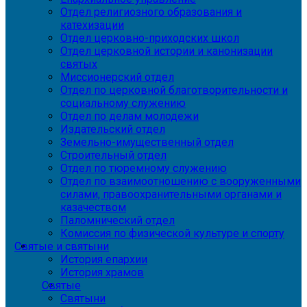
Отдел религиозного образования и
катехизации
Отдел церковно-приходских школ
Отдел церковной истории и канонизации
святых
Миссионерский отдел
Отдел по церковной благотворительности и
социальному служению
Отдел по делам молодежи
Издательский отдел
Земельно-имущественный отдел
Строительный отдел
Отдел по тюремному служению
Отдел по взаимоотношению с вооруженными
силами, правоохранительными органами и
казачеством
Паломнический отдел
Комиссия по физической культуре и спорту
Святые и святыни
История епархии
История храмов
Святые
Святыни