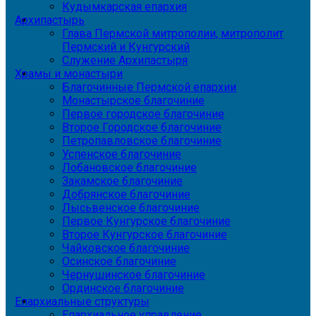
Кудымкарская епархия
Архипастырь
Глава Пермской митрополии, митрополит
Пермский и Кунгурский
Служение Архипастыря
Храмы и монастыри
Благочинные Пермской епархии
Монастырское благочиние
Первое городское благочиние
Второе Городское благочиние
Петропавловское благочиние
Успенское благочиние
Лобановское благочиние
Закамское благочиние
Добрянское благочиние
Лысьвенское благочиние
Первое Кунгурское благочиние
Второе Кунгурское благочиние
Чайковское благочиние
Осинское благочиние
Чернушинское благочиние
Ординское благочиние
Епархиальные структуры
Епархиальное управление