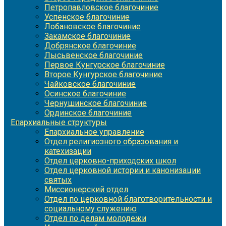
Петропавловское благочиние
Успенское благочиние
Лобановское благочиние
Закамское благочиние
Добрянское благочиние
Лысьвенское благочиние
Первое Кунгурское благочиние
Второе Кунгурское благочиние
Чайковское благочиние
Осинское благочиние
Чернушинское благочиние
Ординское благочиние
Епархиальные структуры
Епархиальное управление
Отдел религиозного образования и
катехизации
Отдел церковно-приходских школ
Отдел церковной истории и канонизации
святых
Миссионерский отдел
Отдел по церковной благотворительности и
социальному служению
Отдел по делам молодежи