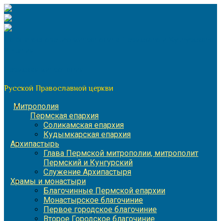
Перейти
к
содержимому
По благословению митрополита Пермского и Кунгурского
Игнатия
Пермская митрополия
Русской Православной церкви
Митрополия
Пермская епархия
Соликамская епархия
Кудымкарская епархия
Архипастырь
Глава Пермской митрополии, митрополит
Пермский и Кунгурский
Служение Архипастыря
Храмы и монастыри
Благочинные Пермской епархии
Монастырское благочиние
Первое городское благочиние
Второе Городское благочиние