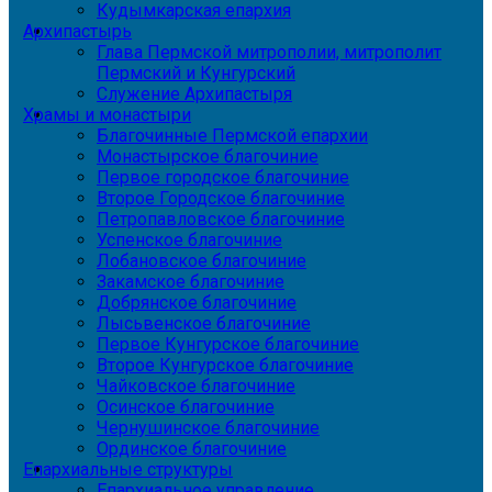
Кудымкарская епархия
Архипастырь
Глава Пермской митрополии, митрополит
Пермский и Кунгурский
Служение Архипастыря
Храмы и монастыри
Благочинные Пермской епархии
Монастырское благочиние
Первое городское благочиние
Второе Городское благочиние
Петропавловское благочиние
Успенское благочиние
Лобановское благочиние
Закамское благочиние
Добрянское благочиние
Лысьвенское благочиние
Первое Кунгурское благочиние
Второе Кунгурское благочиние
Чайковское благочиние
Осинское благочиние
Чернушинское благочиние
Ординское благочиние
Епархиальные структуры
Епархиальное управление