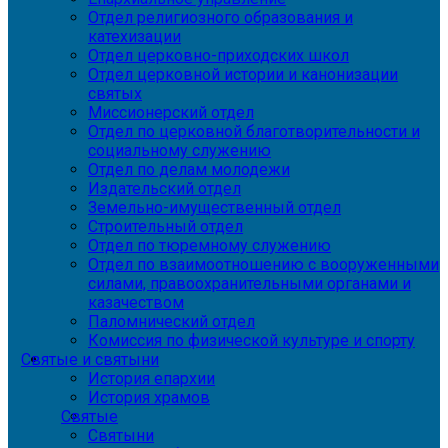
Отдел религиозного образования и
катехизации
Отдел церковно-приходских школ
Отдел церковной истории и канонизации
святых
Миссионерский отдел
Отдел по церковной благотворительности и
социальному служению
Отдел по делам молодежи
Издательский отдел
Земельно-имущественный отдел
Строительный отдел
Отдел по тюремному служению
Отдел по взаимоотношению с вооруженными
силами, правоохранительными органами и
казачеством
Паломнический отдел
Комиссия по физической культуре и спорту
Святые и святыни
История епархии
История храмов
Святые
Святыни