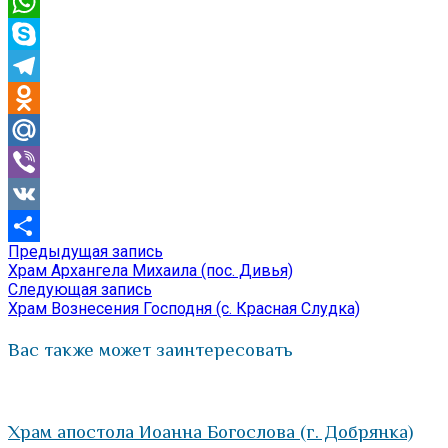
Email
WhatsApp
Skype
Telegram
Odnoklassniki
Mail.Ru
Viber
VK
Предыдущая
Предыдущая запись
Навигация
Отправить
запись:
Храм Архангела Михаила (пос. Дивья)
по
Следующая
Следующая запись
запись:
Храм Вознесения Господня (с. Красная Слудка)
записям
Вас также может заинтересовать
Храм апостола Иоанна Богослова (г. Добрянка)