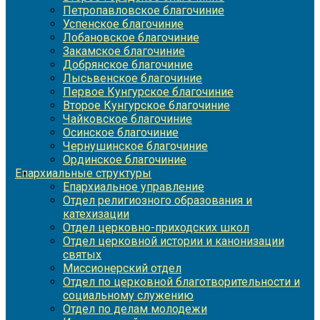
Петропавловское благочиние
Успенское благочиние
Лобановское благочиние
Закамское благочиние
Добрянское благочиние
Лысьвенское благочиние
Первое Кунгурское благочиние
Второе Кунгурское благочиние
Чайковское благочиние
Осинское благочиние
Чернушинское благочиние
Ординское благочиние
Епархиальные структуры
Епархиальное управление
Отдел религиозного образования и
катехизации
Отдел церковно-приходских школ
Отдел церковной истории и канонизации
святых
Миссионерский отдел
Отдел по церковной благотворительности и
социальному служению
Отдел по делам молодежи