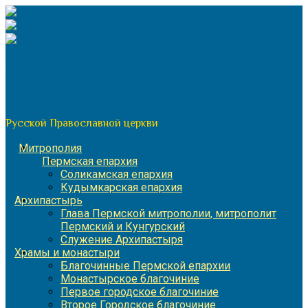
Перейти
к
содержимому
По благословению митрополита Пермского и Кунгурского
Игнатия
Пермская митрополия
Русской Православной церкви
Митрополия
Пермская епархия
Соликамская епархия
Кудымкарская епархия
Архипастырь
Глава Пермской митрополии, митрополит
Пермский и Кунгурский
Служение Архипастыря
Храмы и монастыри
Благочинные Пермской епархии
Монастырское благочиние
Первое городское благочиние
Второе Городское благочиние