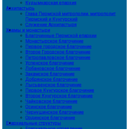
Кудымкарская епархия
Архипастырь
Глава Пермской митрополии, митрополит
Пермский и Кунгурский
Служение Архипастыря
Храмы и монастыри
Благочинные Пермской епархии
Монастырское благочиние
Первое городское благочиние
Второе Городское благочиние
Петропавловское благочиние
Успенское благочиние
Лобановское благочиние
Закамское благочиние
Добрянское благочиние
Лысьвенское благочиние
Первое Кунгурское благочиние
Второе Кунгурское благочиние
Чайковское благочиние
Осинское благочиние
Чернушинское благочиние
Ординское благочиние
Епархиальные структуры
Епархиальное управление