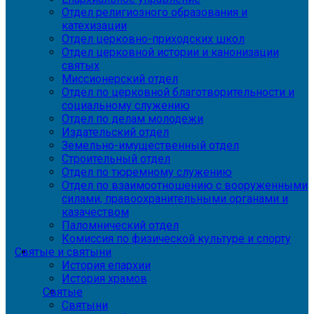
Отдел религиозного образования и
катехизации
Отдел церковно-приходских школ
Отдел церковной истории и канонизации
святых
Миссионерский отдел
Отдел по церковной благотворительности и
социальному служению
Отдел по делам молодежи
Издательский отдел
Земельно-имущественный отдел
Строительный отдел
Отдел по тюремному служению
Отдел по взаимоотношению с вооруженными
силами, правоохранительными органами и
казачеством
Паломнический отдел
Комиссия по физической культуре и спорту
Святые и святыни
История епархии
История храмов
Святые
Святыни