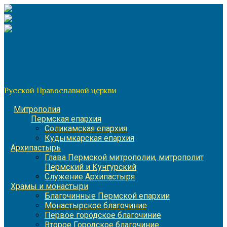
Перейти
к
содержимому
По благословению митрополита Пермского и Кунгурского
Игнатия
Пермская митрополия
Русской Православной церкви
Митрополия
Пермская епархия
Соликамская епархия
Кудымкарская епархия
Архипастырь
Глава Пермской митрополии, митрополит
Пермский и Кунгурский
Служение Архипастыря
Храмы и монастыри
Благочинные Пермской епархии
Монастырское благочиние
Первое городское благочиние
Второе Городское благочиние