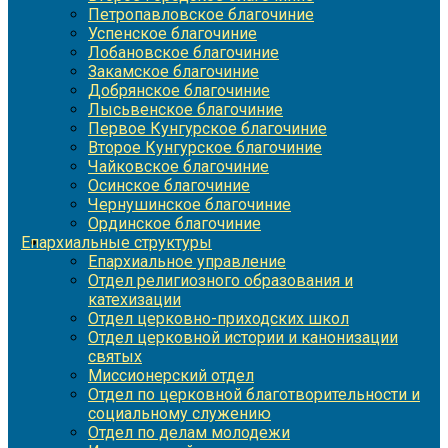
Петропавловское благочиние
Успенское благочиние
Лобановское благочиние
Закамское благочиние
Добрянское благочиние
Лысьвенское благочиние
Первое Кунгурское благочиние
Второе Кунгурское благочиние
Чайковское благочиние
Осинское благочиние
Чернушинское благочиние
Ординское благочиние
Епархиальные структуры
Епархиальное управление
Отдел религиозного образования и
катехизации
Отдел церковно-приходских школ
Отдел церковной истории и канонизации
святых
Миссионерский отдел
Отдел по церковной благотворительности и
социальному служению
Отдел по делам молодежи