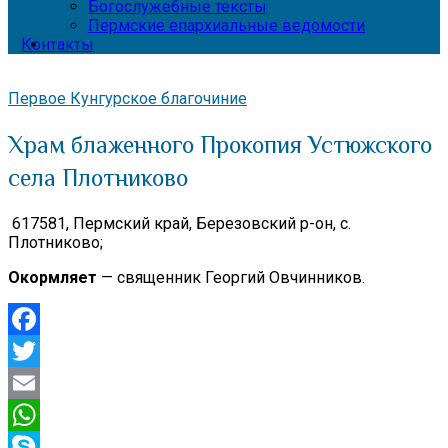
Богослужебные тексты
Пермские епархиальные ведомости
Контакты
Первое Кунгурское благочиние
Храм блаженного Прокопия Устюжского
села Плотниково
617581, Пермский край, Березовский р-он, с.
Плотниково;
Окормляет
— священник Георгий Овчинников.
Facebook
Twitter
Email
WhatsApp