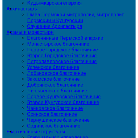
Кудымкарская епархия
Архипастырь
Глава Пермской митрополии, митрополит
Пермский и Кунгурский
Служение Архипастыря
Храмы и монастыри
Благочинные Пермской епархии
Монастырское благочиние
Первое городское благочиние
Второе Городское благочиние
Петропавловское благочиние
Успенское благочиние
Лобановское благочиние
Закамское благочиние
Добрянское благочиние
Лысьвенское благочиние
Первое Кунгурское благочиние
Второе Кунгурское благочиние
Чайковское благочиние
Осинское благочиние
Чернушинское благочиние
Ординское благочиние
Епархиальные структуры
Епархиальное управление