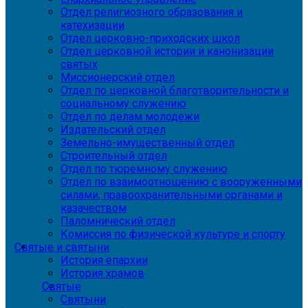
Отдел религиозного образования и
катехизации
Отдел церковно-приходских школ
Отдел церковной истории и канонизации
святых
Миссионерский отдел
Отдел по церковной благотворительности и
социальному служению
Отдел по делам молодежи
Издательский отдел
Земельно-имущественный отдел
Строительный отдел
Отдел по тюремному служению
Отдел по взаимоотношению с вооруженными
силами, правоохранительными органами и
казачеством
Паломнический отдел
Комиссия по физической культуре и спорту
Святые и святыни
История епархии
История храмов
Святые
Святыни