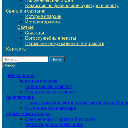
Паломнический отдел
Комиссия по физической культуре и спорту
Святые и святыни
История епархии
История храмов
Святые
Святыни
Богослужебные тексты
Пермские епархиальные ведомости
Контакты
Найти:
Меню
Митрополия
Пермская епархия
Соликамская епархия
Кудымкарская епархия
Архипастырь
Глава Пермской митрополии, митрополит Перм
Служение Архипастыря
Храмы и монастыри
Благочинные Пермской епархии
Монастырское благочиние