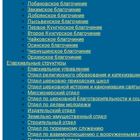
Лобановское благочиние
Закамское благочиние
Добрянское благочиние
Лысьвенское благочиние
Первое Кунгурское благочиние
Второе Кунгурское благочиние
Чайковское благочиние
Осинское благочиние
Чернушинское благочиние
Ординское благочиние
Епархиальные структуры
Епархиальное управление
Отдел религиозного образования и катехизаци
Отдел церковно-приходских школ
Отдел церковной истории и канонизации святы
Миссионерский отдел
Отдел по церковной благотворительности и с
Отдел по делам молодежи
Издательский отдел
Земельно-имущественный отдел
Строительный отдел
Отдел по тюремному служению
Отдел по взаимоотношению с вооруженными с