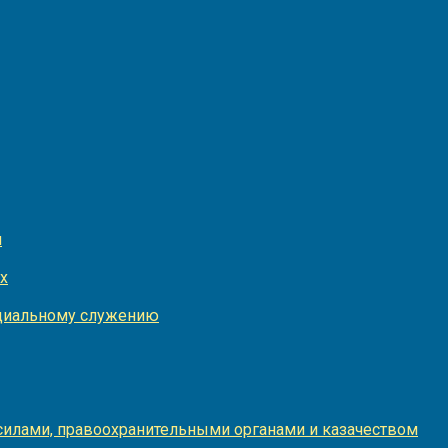
и
х
оциальному служению
илами, правоохранительными органами и казачеством