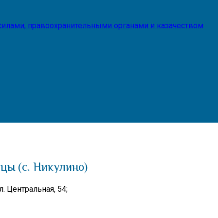
илами, правоохранительными органами и казачеством
цы (с. Никулино)
. Центральная, 54;