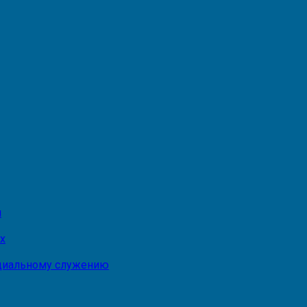
и
х
оциальному служению