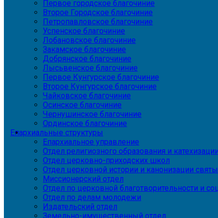
Первое городское благочиние
Второе Городское благочиние
Петропавловское благочиние
Успенское благочиние
Лобановское благочиние
Закамское благочиние
Добрянское благочиние
Лысьвенское благочиние
Первое Кунгурское благочиние
Второе Кунгурское благочиние
Чайковское благочиние
Осинское благочиние
Чернушинское благочиние
Ординское благочиние
Епархиальные структуры
Епархиальное управление
Отдел религиозного образования и катехизаци
Отдел церковно-приходских школ
Отдел церковной истории и канонизации святы
Миссионерский отдел
Отдел по церковной благотворительности и с
Отдел по делам молодежи
Издательский отдел
Земельно-имущественный отдел