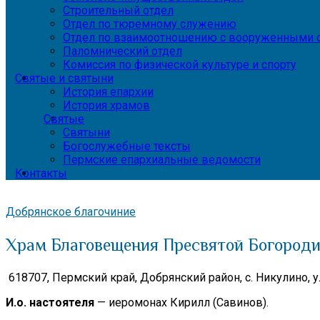
Строительный отдел
Отдел по тюремному служению
Отдел по взаимоотношению с вооруженными с
Паломнический отдел
Комиссия по физической культуре и спорту
Святые и святыни
История епархии
История храмов
Святые
Святыни
Богослужебные тексты
Пермские епархиальные ведомости
Контакты
Добрянское благочиние
Храм Благовещения Пресвятой Богороди
618707, Пермский край, Добрянский район, с. Никулино, ул
И.о. настоятеля
— иеромонах Кирилл (Савинов).