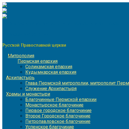
Перейти
к
содержимому
По благословению митрополита Пермского и Кунгурского 
Пермская митрополия
Русской Православной церкви
Митрополия
Пермская епархия
Соликамская епархия
Кудымкарская епархия
Архипастырь
Глава Пермской митрополии, митрополит Перм
Служение Архипастыря
Храмы и монастыри
Благочинные Пермской епархии
Монастырское благочиние
Первое городское благочиние
Второе Городское благочиние
Петропавловское благочиние
Успенское благочиние