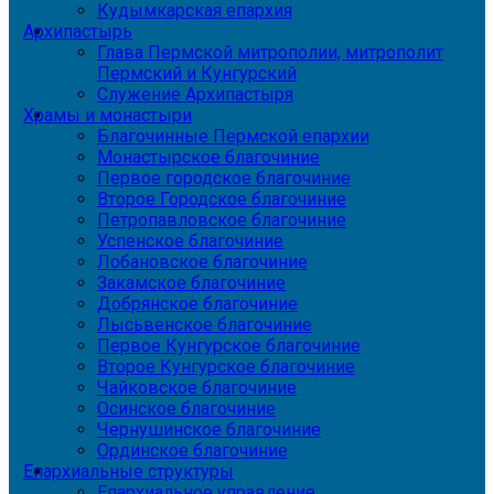
Кудымкарская епархия
Архипастырь
Глава Пермской митрополии, митрополит
Пермский и Кунгурский
Служение Архипастыря
Храмы и монастыри
Благочинные Пермской епархии
Монастырское благочиние
Первое городское благочиние
Второе Городское благочиние
Петропавловское благочиние
Успенское благочиние
Лобановское благочиние
Закамское благочиние
Добрянское благочиние
Лысьвенское благочиние
Первое Кунгурское благочиние
Второе Кунгурское благочиние
Чайковское благочиние
Осинское благочиние
Чернушинское благочиние
Ординское благочиние
Епархиальные структуры
Епархиальное управление