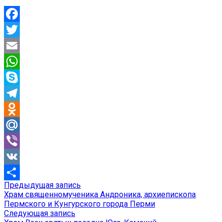
Facebook
Twitter
Email
WhatsApp
Skype
Telegram
Odnoklassniki
Mail.Ru
Viber
VK
Предыдущая
Предыдущая запись
Навигация
Отправить
запись:
Храм священномученика Андроника, архиепископа
по
Пермского и Кунгурского города Перми
Следующая
Следующая запись
записям