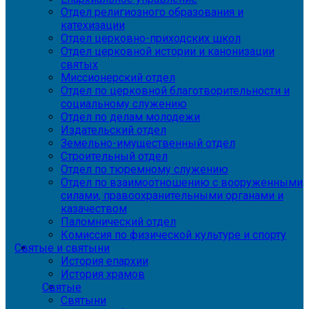
Отдел религиозного образования и
катехизации
Отдел церковно-приходских школ
Отдел церковной истории и канонизации
святых
Миссионерский отдел
Отдел по церковной благотворительности и
социальному служению
Отдел по делам молодежи
Издательский отдел
Земельно-имущественный отдел
Строительный отдел
Отдел по тюремному служению
Отдел по взаимоотношению с вооруженными
силами, правоохранительными органами и
казачеством
Паломнический отдел
Комиссия по физической культуре и спорту
Святые и святыни
История епархии
История храмов
Святые
Святыни