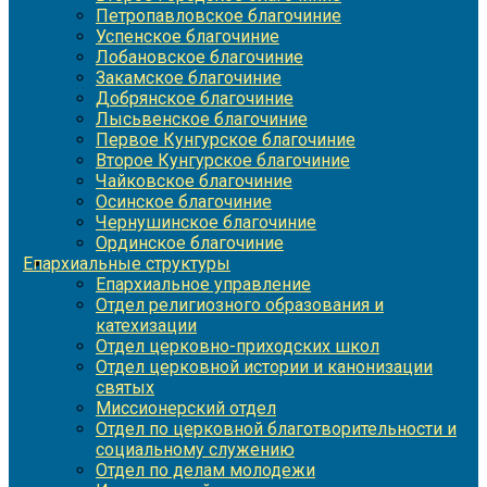
Петропавловское благочиние
Успенское благочиние
Лобановское благочиние
Закамское благочиние
Добрянское благочиние
Лысьвенское благочиние
Первое Кунгурское благочиние
Второе Кунгурское благочиние
Чайковское благочиние
Осинское благочиние
Чернушинское благочиние
Ординское благочиние
Епархиальные структуры
Епархиальное управление
Отдел религиозного образования и
катехизации
Отдел церковно-приходских школ
Отдел церковной истории и канонизации
святых
Миссионерский отдел
Отдел по церковной благотворительности и
социальному служению
Отдел по делам молодежи