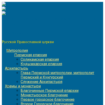
Перейти
к
содержимому
По благословению митрополита Пермского и Кунгурского
Игнатия
Пермская митрополия
Русской Православной церкви
Митрополия
Пермская епархия
Соликамская епархия
Кудымкарская епархия
Архипастырь
Глава Пермской митрополии, митрополит
Пермский и Кунгурский
Служение Архипастыря
Храмы и монастыри
Благочинные Пермской епархии
Монастырское благочиние
Первое городское благочиние
Второе Городское благочиние