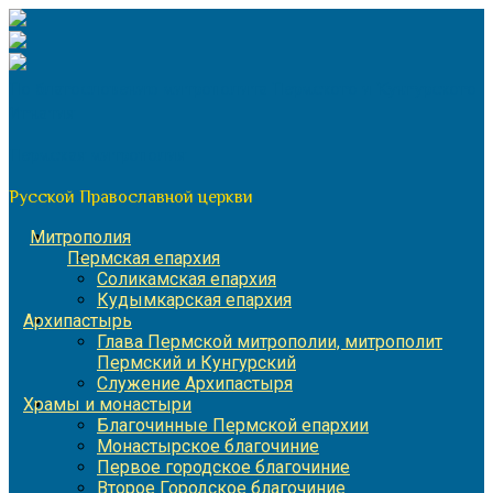
Перейти
к
содержимому
По благословению митрополита Пермского и Кунгурского
Игнатия
Пермская митрополия
Русской Православной церкви
Митрополия
Пермская епархия
Соликамская епархия
Кудымкарская епархия
Архипастырь
Глава Пермской митрополии, митрополит
Пермский и Кунгурский
Служение Архипастыря
Храмы и монастыри
Благочинные Пермской епархии
Монастырское благочиние
Первое городское благочиние
Второе Городское благочиние