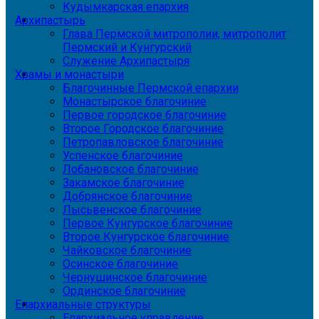
Кудымкарская епархия
Архипастырь
Глава Пермской митрополии, митрополит
Пермский и Кунгурский
Служение Архипастыря
Храмы и монастыри
Благочинные Пермской епархии
Монастырское благочиние
Первое городское благочиние
Второе Городское благочиние
Петропавловское благочиние
Успенское благочиние
Лобановское благочиние
Закамское благочиние
Добрянское благочиние
Лысьвенское благочиние
Первое Кунгурское благочиние
Второе Кунгурское благочиние
Чайковское благочиние
Осинское благочиние
Чернушинское благочиние
Ординское благочиние
Епархиальные структуры
Епархиальное управление