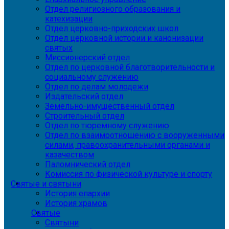
Отдел религиозного образования и
катехизации
Отдел церковно-приходских школ
Отдел церковной истории и канонизации
святых
Миссионерский отдел
Отдел по церковной благотворительности и
социальному служению
Отдел по делам молодежи
Издательский отдел
Земельно-имущественный отдел
Строительный отдел
Отдел по тюремному служению
Отдел по взаимоотношению с вооруженными
силами, правоохранительными органами и
казачеством
Паломнический отдел
Комиссия по физической культуре и спорту
Святые и святыни
История епархии
История храмов
Святые
Святыни