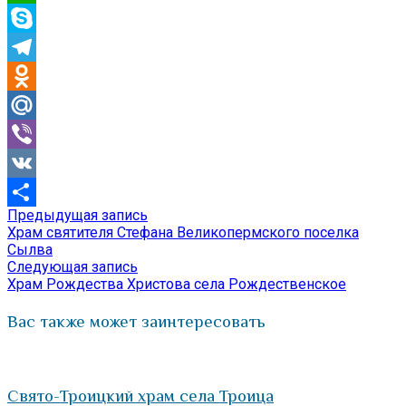
WhatsApp
Skype
Telegram
Odnoklassniki
Mail.Ru
Viber
VK
Предыдущая
Предыдущая запись
Навигация
Отправить
запись:
Храм святителя Стефана Великопермского поселка
по
Сылва
Следующая
Следующая запись
записям
запись:
Храм Рождества Христова села Рождественское
Вас также может заинтересовать
Свято-Троицкий храм села Троица