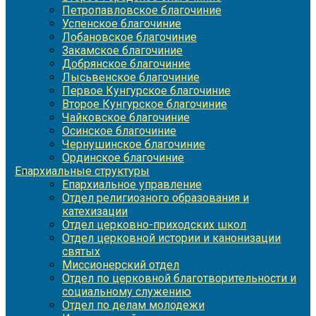
Петропавловское благочиние
Успенское благочиние
Лобановское благочиние
Закамское благочиние
Добрянское благочиние
Лысьвенское благочиние
Первое Кунгурское благочиние
Второе Кунгурское благочиние
Чайковское благочиние
Осинское благочиние
Чернушинское благочиние
Ординское благочиние
Епархиальные структуры
Епархиальное управление
Отдел религиозного образования и
катехизации
Отдел церковно-приходских школ
Отдел церковной истории и канонизации
святых
Миссионерский отдел
Отдел по церковной благотворительности и
социальному служению
Отдел по делам молодежи