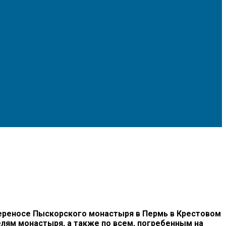
ереносе Пыскорского монастыря в Пермь в Крестовом
елям монастыря, а также по всем, погребенным на