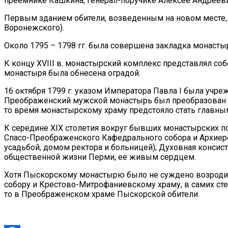
преемнике Кашкина, генерал-поручике Алексее Андрееви
Первым зданием обители, возведенным на новом месте, 
Воронежского).
Около 1795 – 1798 гг. была совершена закладка монасты
К концу XVIII в. монастырский комплекс представлял собо
монастыря была обнесена оградой.
16 октября 1799 г. указом Императора Павла I была учр
Преображенский мужской монастырь был преобразован в 
то время монастырскому храму предстояло стать главн
К середине XIX столетия вокруг бывших монастырских по
Спасо-Преображенского Кафедрального собора и Архиере
усадьбой, домом ректора и больницей), Духовная консис
общественной жизни Перми, ее живым сердцем.
Хотя Пыскорскому монастырю было не суждено возродить
собору и Крестово-Митрофаниевскому храму, в самих сте
то в Преображенском храме Пыскорской обители.