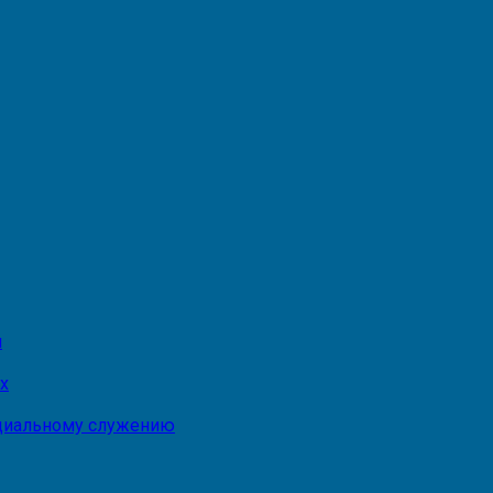
и
х
оциальному служению