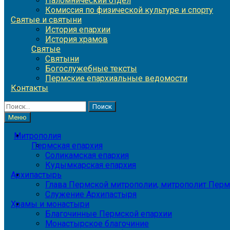
Паломнический отдел
Комиссия по физической культуре и спорту
Святые и святыни
История епархии
История храмов
Святые
Святыни
Богослужебные тексты
Пермские епархиальные ведомости
Контакты
Найти:
Меню
Митрополия
Пермская епархия
Соликамская епархия
Кудымкарская епархия
Архипастырь
Глава Пермской митрополии, митрополит Перм
Служение Архипастыря
Храмы и монастыри
Благочинные Пермской епархии
Монастырское благочиние