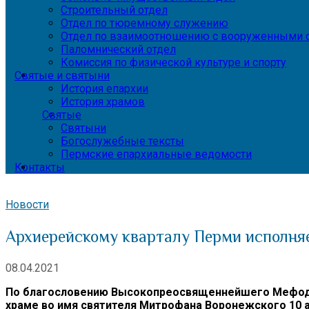
Строительный отдел
Отдел по тюремному служению
Отдел по взаимоотношению с вооруженными с
Паломнический отдел
Комиссия по физической культуре и спорту
Святые и святыни
История епархии
История храмов
Святые
Святыни
Богослужебные тексты
Пермские епархиальные ведомости
Контакты
Новости
Архиерейскому кварталу Перми исполня
08.04.2021
По благословению Высокопреосвященнейшего Мефодия
храме во имя святителя Митрофана Воронежского 10 а