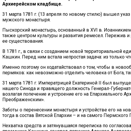
Архиерейском кладбище.
31 марта 1781 г. (13 апреля по новому стилю) вышел ук
мужского монастыря.
Пыскорский монастырь, основанный в XVI в. Иоанникием
также центром культуры и развития ремесел. Пережив и р
ее существования.
В 1781 г., в связи с созданием новой территориальной 
Кашкин. Перед ним встала непростая задача: из только 
Именно поэтому он ходатайствовал о том, чтобы в ново
пермяков: как невозможно отделить человека от Бога, т
31 марта 1781 г. Императрицей Екатериной II был выпу
нашего Синода и правящего должность Генерал-Губернат
возлагая попечение и устроение его на Епархиального А
Преображенским».
Заботы о перенесении монастыря и устройстве его на н
тогда в состав Вятской Епархии – и на самого Пермского 
Нехватка средств и затянувшаяся переписка по согласова