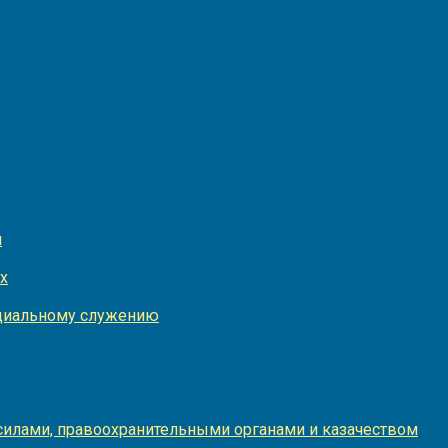
и
х
оциальному служению
илами, правоохранительными органами и казачеством