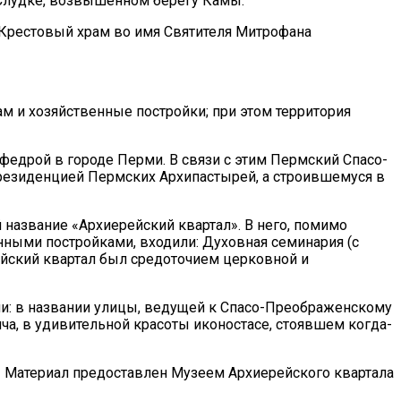
 Слудке, возвышенном берегу Камы.
 Крестовый храм во имя Святителя Митрофана
ам и хозяйственные постройки; при этом территория
афедрой в городе Перми. В связи с этим Пермский Спасо-
резиденцией Пермских Архипастырей, а строившемуся в
название «Архиерейский квартал». В него, помимо
ными постройками, входили: Духовная семинария (с
ейский квартал был средоточием церковной и
ни: в названии улицы, ведущей к Спасо-Преображенскому
ча, в удивительной красоты иконостасе, стоявшем когда-
Материал предоставлен Музеем Архиерейского квартала