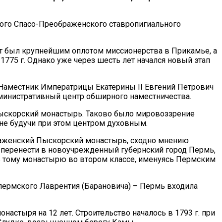
кого Спасо-Преображенского ставропигиального
т был крупнейшим оплотом миссионерства в Прикамье, а
1775 г. Однако уже через шесть лет начался новый этап
 Наместник Императрицы Екатерины II Евгений Петрович
дминистративный центр обширного наместничества.
Пыскорский монастырь. Таково было мировоззрение
не будучи при этом центром духовным.
браженский Пыскорский монастырь, сходно мнению
 перенести в новоучрежденный губернский город Пермь,
ыть тому монастырю во втором классе, именуясь Пермским
опермского Лаврентия (Барановича) – Пермь входила
астыря на 12 лет. Строительство началось в 1793 г. при