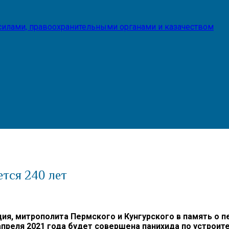
илами, правоохранительными органами и казачеством
ется 240 лет
, митрополита Пермского и Кунгурского в память о п
преля 2021 года будет совершена панихида по устроит