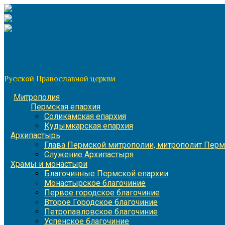
Перейти
к
содержимому
По благословению митрополита Пермского и Кунгурского 
Пермская митрополия
Русской Православной церкви
Митрополия
Пермская епархия
Соликамская епархия
Кудымкарская епархия
Архипастырь
Глава Пермской митрополии, митрополит Перм
Служение Архипастыря
Храмы и монастыри
Благочинные Пермской епархии
Монастырское благочиние
Первое городское благочиние
Второе Городское благочиние
Петропавловское благочиние
Успенское благочиние