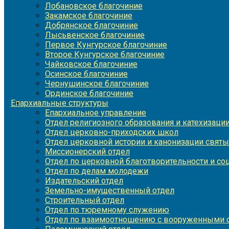
Лобановское благочиние
Закамское благочиние
Добрянское благочиние
Лысьвенское благочиние
Первое Кунгурское благочиние
Второе Кунгурское благочиние
Чайковское благочиние
Осинское благочиние
Чернушинское благочиние
Ординское благочиние
Епархиальные структуры
Епархиальное управление
Отдел религиозного образования и катехизаци
Отдел церковно-приходских школ
Отдел церковной истории и канонизации святы
Миссионерский отдел
Отдел по церковной благотворительности и с
Отдел по делам молодежи
Издательский отдел
Земельно-имущественный отдел
Строительный отдел
Отдел по тюремному служению
Отдел по взаимоотношению с вооруженными с