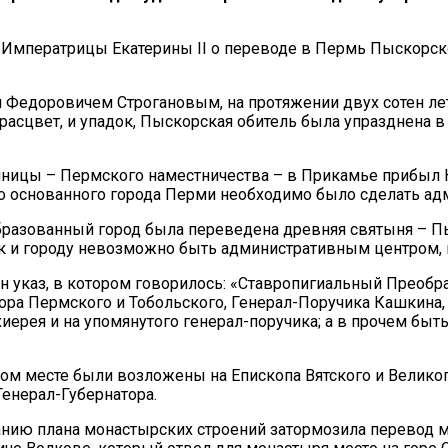
аз Императрицы Екатерины II о переводе в Пермь Пыскорс
 Федоровичем Строгановым, на протяжении двух сотен ле
асцвет, и упадок, Пыскорская обитель была упразднена в 
единицы – Пермского наместничества – в Прикамье прибыл
что основанного города Перми необходимо было сделать а
образованный город была переведена древняя святыня – 
ак и городу невозможно быть административным центром, 
щен указ, в котором говорилось: «Ставропигиальный Прео
ора Пермского и Тобольского, Генерал-Поручика Кашкина,
рхиерея и на упомянутого генерал-поручика; а в прочем б
овом месте были возложены на Епископа Вятского и Велик
Генерал-Губернатора.
нию плана монастырских строений затормозила перевод мон