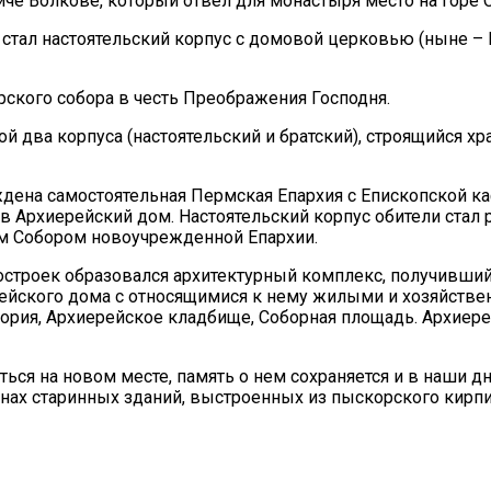
че Волкове, который отвел для монастыря место на горе
стал настоятельский корпус с домовой церковью (ныне –
рского собора в честь Преображения Господня.
й два корпуса (настоятельский и братский), строящийся хр
еждена самостоятельная Пермская Епархия с Епископской к
Архиерейский дом. Настоятельский корпус обители стал 
ым Собором новоучрежденной Епархии.
строек образовался архитектурный комплекс, получивший 
йского дома с относящимися к нему жилыми и хозяйствен
тория, Архиерейское кладбище, Соборная площадь. Архиер
ся на новом месте, память о нем сохраняется и в наши д
нах старинных зданий, выстроенных из пыскорского кирпи