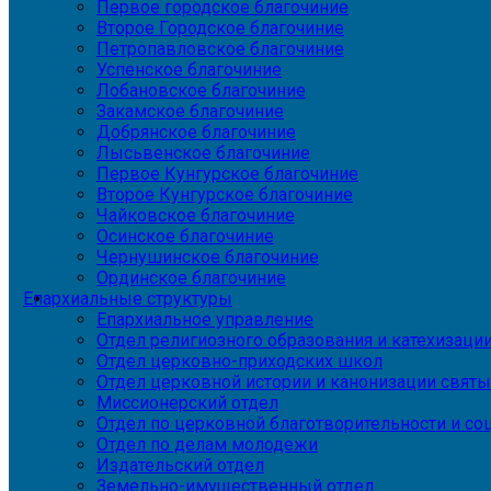
Первое городское благочиние
Второе Городское благочиние
Петропавловское благочиние
Успенское благочиние
Лобановское благочиние
Закамское благочиние
Добрянское благочиние
Лысьвенское благочиние
Первое Кунгурское благочиние
Второе Кунгурское благочиние
Чайковское благочиние
Осинское благочиние
Чернушинское благочиние
Ординское благочиние
Епархиальные структуры
Епархиальное управление
Отдел религиозного образования и катехизаци
Отдел церковно-приходских школ
Отдел церковной истории и канонизации святы
Миссионерский отдел
Отдел по церковной благотворительности и с
Отдел по делам молодежи
Издательский отдел
Земельно-имущественный отдел