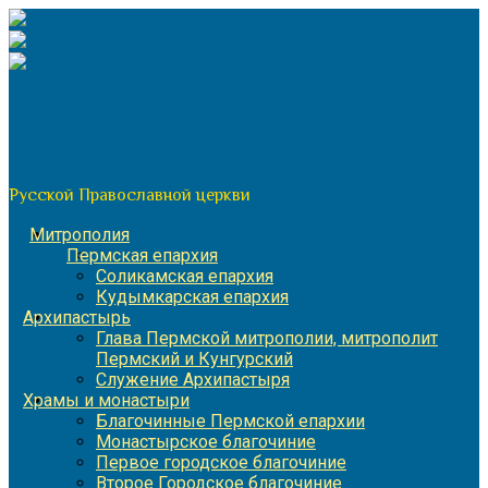
Перейти
к
содержимому
По благословению митрополита Пермского и Кунгурского
Игнатия
Пермская митрополия
Русской Православной церкви
Митрополия
Пермская епархия
Соликамская епархия
Кудымкарская епархия
Архипастырь
Глава Пермской митрополии, митрополит
Пермский и Кунгурский
Служение Архипастыря
Храмы и монастыри
Благочинные Пермской епархии
Монастырское благочиние
Первое городское благочиние
Второе Городское благочиние