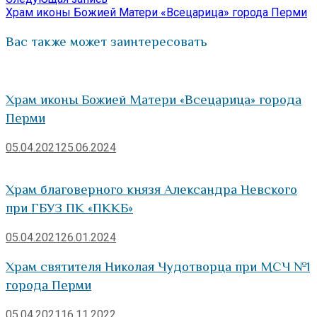
записям
запись:
Храм иконы Божией Матери «Всецарица» города Перми
Вас также может заинтересовать
Храм иконы Божией Матери «Всецарица» города
Перми
05.04.2021
25.06.2024
Храм благоверного князя Александра Невского
при ГБУЗ ПК «ПККБ»
05.04.2021
26.01.2024
Храм святителя Николая Чудотворца при МСЧ №1
города Перми
05.04.2021
16.11.2022