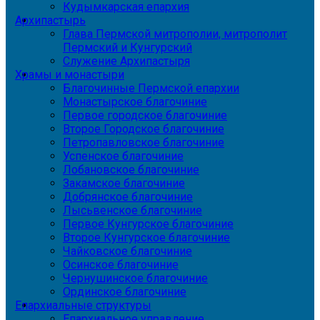
Кудымкарская епархия
Архипастырь
Глава Пермской митрополии, митрополит
Пермский и Кунгурский
Служение Архипастыря
Храмы и монастыри
Благочинные Пермской епархии
Монастырское благочиние
Первое городское благочиние
Второе Городское благочиние
Петропавловское благочиние
Успенское благочиние
Лобановское благочиние
Закамское благочиние
Добрянское благочиние
Лысьвенское благочиние
Первое Кунгурское благочиние
Второе Кунгурское благочиние
Чайковское благочиние
Осинское благочиние
Чернушинское благочиние
Ординское благочиние
Епархиальные структуры
Епархиальное управление