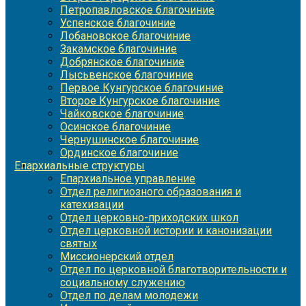
Петропавловское благочиние
Успенское благочиние
Лобановское благочиние
Закамское благочиние
Добрянское благочиние
Лысьвенское благочиние
Первое Кунгурское благочиние
Второе Кунгурское благочиние
Чайковское благочиние
Осинское благочиние
Чернушинское благочиние
Ординское благочиние
Епархиальные структуры
Епархиальное управление
Отдел религиозного образования и
катехизации
Отдел церковно-приходских школ
Отдел церковной истории и канонизации
святых
Миссионерский отдел
Отдел по церковной благотворительности и
социальному служению
Отдел по делам молодежи