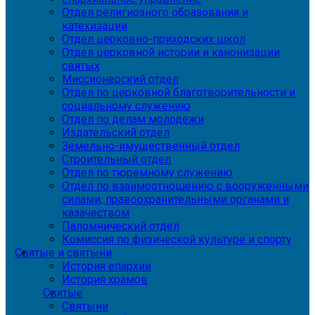
Отдел религиозного образования и
катехизации
Отдел церковно-приходских школ
Отдел церковной истории и канонизации
святых
Миссионерский отдел
Отдел по церковной благотворительности и
социальному служению
Отдел по делам молодежи
Издательский отдел
Земельно-имущественный отдел
Строительный отдел
Отдел по тюремному служению
Отдел по взаимоотношению с вооруженными
силами, правоохранительными органами и
казачеством
Паломнический отдел
Комиссия по физической культуре и спорту
Святые и святыни
История епархии
История храмов
Святые
Святыни