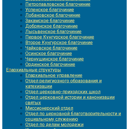
Петропавловское благочиние
Успенское благочиние
Лобановское благочиние
Закамское благочиние
Добрянское благочиние
Лысьвенское благочиние
Первое Кунгурское благочиние
Второе Кунгурское благочиние
Чайковское благочиние
Осинское благочиние
Чернушинское благочиние
Ординское благочиние
Епархиальные структуры
Епархиальное управление
Отдел религиозного образования и
катехизации
Отдел церковно-приходских школ
Отдел церковной истории и канонизации
святых
Миссионерский отдел
Отдел по церковной благотворительности и
социальному служению
Отдел по делам молодежи