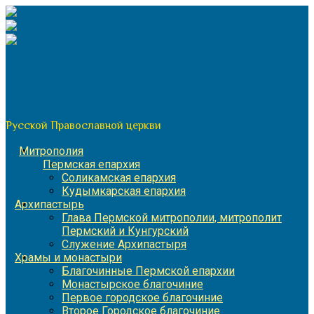
Перейти
к
содержимому
По благословению митрополита Пермского и Кунгурского
Игнатия
Пермская митрополия
Русской Православной церкви
Митрополия
Пермская епархия
Соликамская епархия
Кудымкарская епархия
Архипастырь
Глава Пермской митрополии, митрополит
Пермский и Кунгурский
Служение Архипастыря
Храмы и монастыри
Благочинные Пермской епархии
Монастырское благочиние
Первое городское благочиние
Второе Городское благочиние