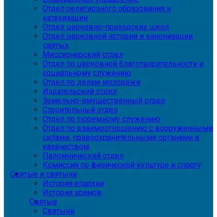
Отдел религиозного образования и
катехизации
Отдел церковно-приходских школ
Отдел церковной истории и канонизации
святых
Миссионерский отдел
Отдел по церковной благотворительности и
социальному служению
Отдел по делам молодежи
Издательский отдел
Земельно-имущественный отдел
Строительный отдел
Отдел по тюремному служению
Отдел по взаимоотношению с вооруженными
силами, правоохранительными органами и
казачеством
Паломнический отдел
Комиссия по физической культуре и спорту
Святые и святыни
История епархии
История храмов
Святые
Святыни