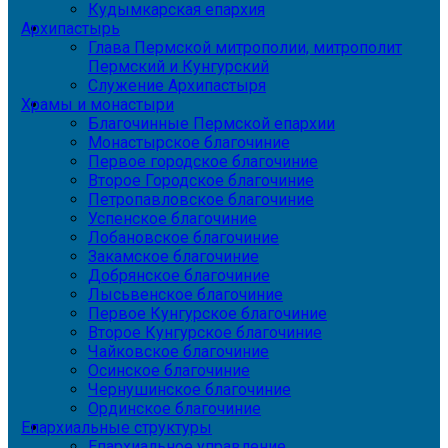
Кудымкарская епархия
Архипастырь
Глава Пермской митрополии, митрополит
Пермский и Кунгурский
Служение Архипастыря
Храмы и монастыри
Благочинные Пермской епархии
Монастырское благочиние
Первое городское благочиние
Второе Городское благочиние
Петропавловское благочиние
Успенское благочиние
Лобановское благочиние
Закамское благочиние
Добрянское благочиние
Лысьвенское благочиние
Первое Кунгурское благочиние
Второе Кунгурское благочиние
Чайковское благочиние
Осинское благочиние
Чернушинское благочиние
Ординское благочиние
Епархиальные структуры
Епархиальное управление