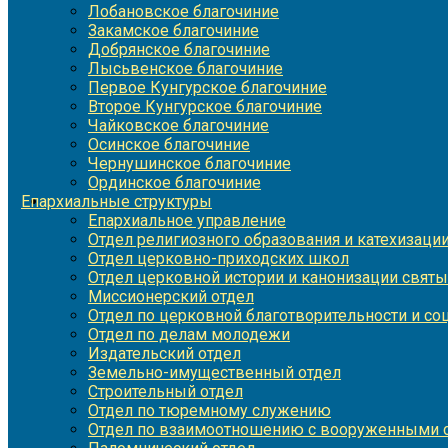
Лобановское благочиние
Закамское благочиние
Добрянское благочиние
Лысьвенское благочиние
Первое Кунгурское благочиние
Второе Кунгурское благочиние
Чайковское благочиние
Осинское благочиние
Чернушинское благочиние
Ординское благочиние
Епархиальные структуры
Епархиальное управление
Отдел религиозного образования и катехизаци
Отдел церковно-приходских школ
Отдел церковной истории и канонизации святы
Миссионерский отдел
Отдел по церковной благотворительности и с
Отдел по делам молодежи
Издательский отдел
Земельно-имущественный отдел
Строительный отдел
Отдел по тюремному служению
Отдел по взаимоотношению с вооруженными с