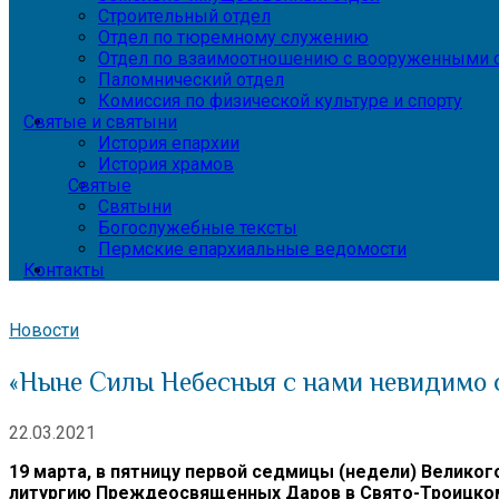
Строительный отдел
Отдел по тюремному служению
Отдел по взаимоотношению с вооруженными с
Паломнический отдел
Комиссия по физической культуре и спорту
Святые и святыни
История епархии
История храмов
Святые
Святыни
Богослужебные тексты
Пермские епархиальные ведомости
Контакты
Новости
«Ныне Силы Небесныя с нами невидимо 
22.03.2021
19 марта, в пятницу первой седмицы (недели) Велик
литургию Преждеосвященных Даров в Свято-Троицко