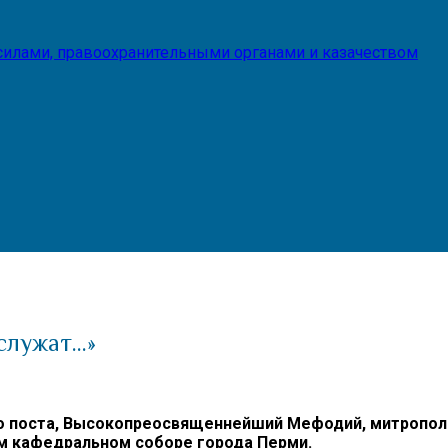
илами, правоохранительными органами и казачеством
служат…»
ого поста, Высокопреосвященнейший Мефодий, митропо
м кафедральном соборе города Перми.