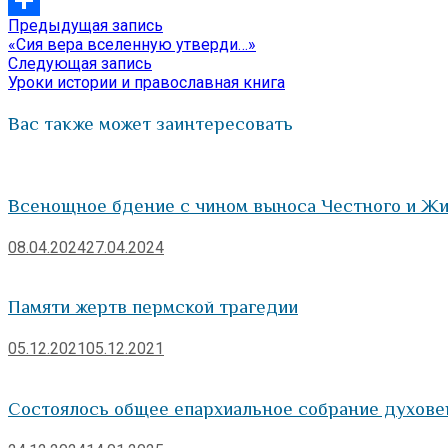
Предыдущая
Предыдущая запись
Навигация
Отправить
запись:
«Сия вера вселенную утверди…»
по
Следующая
Следующая запись
запись:
Уроки истории и православная книга
записям
Вас также может заинтересовать
Всенощное бдение с чином выноса Честного и Ж
08.04.2024
27.04.2024
Памяти жертв пермской трагедии
05.12.2021
05.12.2021
Состоялось общее епархиальное собрание духове