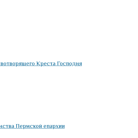
ивотворящего Креста Господня
нства Пермской епархии