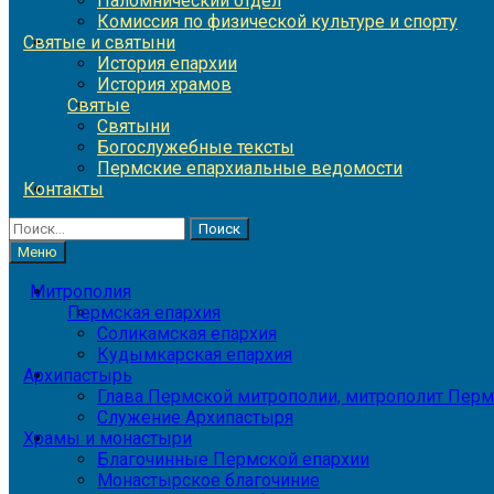
Паломнический отдел
Комиссия по физической культуре и спорту
Святые и святыни
История епархии
История храмов
Святые
Святыни
Богослужебные тексты
Пермские епархиальные ведомости
Контакты
Найти:
Меню
Митрополия
Пермская епархия
Соликамская епархия
Кудымкарская епархия
Архипастырь
Глава Пермской митрополии, митрополит Перм
Служение Архипастыря
Храмы и монастыри
Благочинные Пермской епархии
Монастырское благочиние