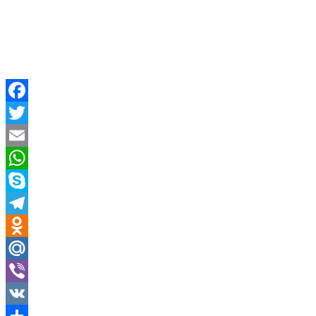
Facebook
Twitter
Email
WhatsApp
Skype
Telegram
Odnoklassniki
Mail.Ru
Viber
VK