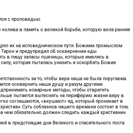
лся с проповедью:
колива в память о великой борьбе, которую вела ранняя
мудрял их на исповедническом пути. Божиим промыслом
 Тирон и предупредил об осквернении еды
ить в пищу запасы пшеницы, которые имелись в
силу, которая пыталась унизить и оскорбить Божие
етственность за то, чтобы вера наша не была поругаема.
ается осквернить наши душу и разум другими
едпринимать коварные методы, чтобы отвратить
 больше пытается вытеснить на периферию жизни веру в
легко соглашаются, «вкушают» яд, который проникает в
христиан. Суть соблазнов нашего времени состоит в том,
 за чем обязательно должен следить каждый христианин.
й в предстоящие дни Великого и спасительного поста.