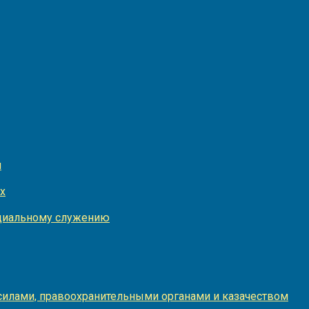
и
х
оциальному служению
илами, правоохранительными органами и казачеством