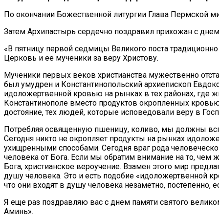
По окончании Божественной литургии Глава Пермской м
Затем Архипастырь сердечно поздравил прихожан с днем
«В пятницу первой седмицы Великого поста традиционно
Церковь и ее мученики за веру Христову.
Мученики первых веков христианства мужественно отстаи
был умудрен и Константинопольский архиепископ Евдокс
идоложертвенной кровью на рынках в тех районах, где 
Константинополе вместо продуктов окропленных кровью 
достояние, тех людей, которые исповедовали веру в Госп
Потребляя освященную пшеницу, коливо, мы должны вспомн
Сегодня никто не окропляет продукты на рынках идоложе
ухищренными способами. Сегодня враг рода человеческо
человека от Бога. Если мы обратим внимание на то, чем
Бога, христианское вероучение. Взамен этого мир предла
душу человека. Это и есть подобие «идоложертвенной кро
что они входят в душу человека незаметно, постепенно, 
Я еще раз поздравляю вас с днем памяти святого велико
Аминь».