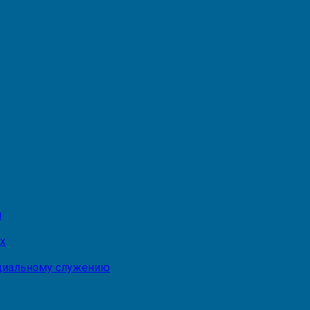
и
х
оциальному служению