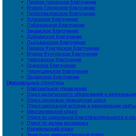
Первое городское благочиние
Второе Городское благочиние
Петропавловское благочиние
Успенское благочиние
Лобановское благочиние
Закамское благочиние
Добрянское благочиние
Лысьвенское благочиние
Первое Кунгурское благочиние
Второе Кунгурское благочиние
Чайковское благочиние
Осинское благочиние
Чернушинское благочиние
Ординское благочиние
Епархиальные структуры
Епархиальное управление
Отдел религиозного образования и катехизаци
Отдел церковно-приходских школ
Отдел церковной истории и канонизации святы
Миссионерский отдел
Отдел по церковной благотворительности и с
Отдел по делам молодежи
Издательский отдел
Земельно-имущественный отдел