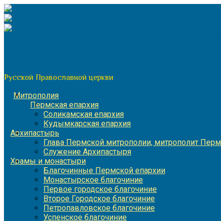
Перейти
к
содержимому
По благословению митрополита Пермского и Кунгурского 
Пермская митрополия
Русской Православной церкви
Митрополия
Пермская епархия
Соликамская епархия
Кудымкарская епархия
Архипастырь
Глава Пермской митрополии, митрополит Перм
Служение Архипастыря
Храмы и монастыри
Благочинные Пермской епархии
Монастырское благочиние
Первое городское благочиние
Второе Городское благочиние
Петропавловское благочиние
Успенское благочиние