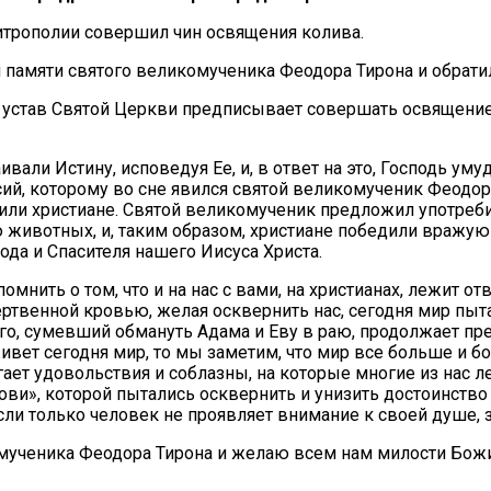
итрополии совершил чин освящения колива.
 памяти святого великомученика Феодора Тирона и обрати
 устав Святой Церкви предписывает совершать освящение 
вали Истину, исповедуя Ее, и, в ответ на это, Господь у
ий, которому во сне явился святой великомученик Феодор
жили христиане. Святой великомученик предложил употреб
животных, и, таким образом, христиане победили вражую 
ода и Спасителя нашего Иисуса Христа.
ить о том, что и на нас с вами, на христианах, лежит отв
ртвенной кровью, желая осквернить нас, сегодня мир пыт
го, сумевший обмануть Адама и Еву в раю, продолжает пр
 живет сегодня мир, то мы заметим, что мир все больше и
гает удовольствия и соблазны, на которые многие из нас 
ви», которой пытались осквернить и унизить достоинство 
если только человек не проявляет внимание к своей душе,
мученика Феодора Тирона и желаю всем нам милости Божие