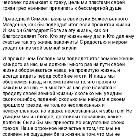
человек привыкает к греху, целыми пластами своей
грязи грех начинает прилипать к бессмертной душе.
Праведный Симеон, взяв в свои руки Божественного
Младенца, как бы подводит итог всей прожитой жизни.
И как он благодарит Бога за эту жизнь, как он
благословляет Того, Кто эту жизнь ему дал и Кто дал ему
счастье так эту жизнь закончить! С радостью и миром
уходит он из этой земной жизни.
И прежде чем Господь сам подведет итог земной жизни
каждого из нас, мы должны много раз на пути своей
жизни оборачиваться назад, на прожитую жизнь, и
всегда видеть перед собой ее итоги. И лишь мы
обернемся назад и посмотрим на то, что прожито
каждым из нас, — а многие из нас уже близятся к
пределу своей земной жизни,- сколько мы увидим
своих ошибок, падений, сколько мы найдем в своем
прошлом грехов, не только неоплаканных и
неискупленных, но и даже неосознанных и забытых! Не
увидим мы и «плодов, достойных покаяния», какие
должны были бы мы принести во искупление своих
грехов. Наше огромное несчастье в том, что мы не
сознаем, не ощущаем бега жизни, в том, что мы не