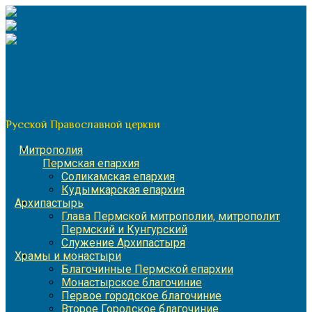
Перейти
к
содержимому
По благословению митрополита Пермского и Кунгурского
Игнатия
Пермская митрополия
Русской Православной церкви
Митрополия
Пермская епархия
Соликамская епархия
Кудымкарская епархия
Архипастырь
Глава Пермской митрополии, митрополит
Пермский и Кунгурский
Служение Архипастыря
Храмы и монастыри
Благочинные Пермской епархии
Монастырское благочиние
Первое городское благочиние
Второе Городское благочиние