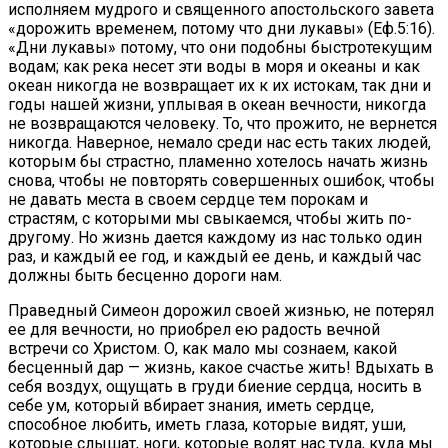
исполняем мудрого и священного апостольского завета
«дорожить временем, потому что дни лукавы» (Еф.5:16).
«Дни лукавы» потому, что они подобны быстротекущим
водам; как река несет эти воды в моря и океаны и как
океан никогда не возвращает их к их истокам, так дни и
годы нашей жизни, уплывая в океан вечности, никогда
не возвращаются человеку. То, что прожито, не вернется
никогда. Наверное, немало среди нас есть таких людей,
которым бы страстно, пламенно хотелось начать жизнь
снова, чтобы не повторять совершенных ошибок, чтобы
не давать места в своем сердце тем порокам и
страстям, с которыми мы свыкаемся, чтобы жить по-
другому. Но жизнь дается каждому из нас только один
раз, и каждый ее год, и каждый ее день, и каждый час
должны быть бесценно дороги нам.
Праведный Симеон дорожил своей жизнью, не потерял
ее для вечности, но приобрел ею радость вечной
встречи со Христом. О, как мало мы сознаем, какой
бесценный дар — жизнь, какое счастье жить! Вдыхать в
себя воздух, ощущать в груди биение сердца, носить в
себе ум, который вбирает знания, иметь сердце,
способное любить, иметь глаза, которые видят, уши,
которые слышат, ноги, которые водят нас туда, куда мы