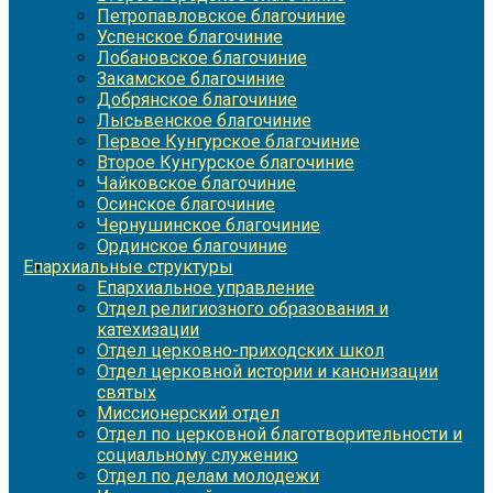
Петропавловское благочиние
Успенское благочиние
Лобановское благочиние
Закамское благочиние
Добрянское благочиние
Лысьвенское благочиние
Первое Кунгурское благочиние
Второе Кунгурское благочиние
Чайковское благочиние
Осинское благочиние
Чернушинское благочиние
Ординское благочиние
Епархиальные структуры
Епархиальное управление
Отдел религиозного образования и
катехизации
Отдел церковно-приходских школ
Отдел церковной истории и канонизации
святых
Миссионерский отдел
Отдел по церковной благотворительности и
социальному служению
Отдел по делам молодежи