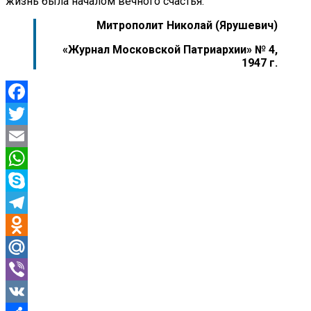
жизнь была началом вечного счастья.
Митрополит Николай (Ярушевич)
«Журнал Московской Патриархии» № 4,
1947 г.
Facebook
Twitter
Email
WhatsApp
Skype
Telegram
Odnoklassniki
Mail.Ru
Viber