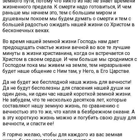
земного пути, потому что никто из нас не знает времени
жизненного предела. К смерти надо готовиться, И чем
раньше мы начнем это, тем с большим миром и
душевным покоем мы будем думать о смерти и тем с
большей радостью ожидать нашей жизни со Христом в
бесконечных веках.
Во время нашей земной жизни Господь нам дает
предощущать счастье жизни вечной во все те лучшие
минуты в жизни христианина, когда он встречается со
Христом в своем сердце. И чем больше мы сроднимся с
Господом пока мы живем на земле, тем неразрывнее
будет наше общение с Ним там, у Него, в Его Царстве.
Да не будет же бесплодной наша жизнь для вечности!
Да не будут бесполезны для спасения нашей души ни
один день, ни один час нашей короткой земной жизни.
Не забудем, что те несколько десятков лет, которые
составляют нашу земную жизнь, по сравнению с
вечностью это то же, что капля в безбрежном океане. А
в эту короткую жизнь можно и погубить свою душу для
вечности, и спасти ее!
Я горячо желаю, чтобы для каждого из вас земная