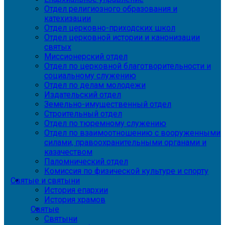
Отдел религиозного образования и
катехизации
Отдел церковно-приходских школ
Отдел церковной истории и канонизации
святых
Миссионерский отдел
Отдел по церковной благотворительности и
социальному служению
Отдел по делам молодежи
Издательский отдел
Земельно-имущественный отдел
Строительный отдел
Отдел по тюремному служению
Отдел по взаимоотношению с вооруженными
силами, правоохранительными органами и
казачеством
Паломнический отдел
Комиссия по физической культуре и спорту
Святые и святыни
История епархии
История храмов
Святые
Святыни