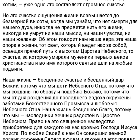
хотим, — уже одно это составляет огромное счастье.
Но это счастье ощущения жизни возвышается до
безмерной высоты, когда мы узнаём, что нет смерти для
нашего духа, никогда не прервется нить его жизни,
никогда не умрут ни наши мысли, ни наши чувства, ни
наши желания. Об этом говорит нам наша вера, эта наша
опора в жизни, тот свет, который ведет нас за собой,
освещая прямой путь к высотам Царства Небесного, то
счастье, за которое умирали мученики первых веков
христианства и во имя которого святые шли на любые
подвиги.
Наша жизнь — бесценное счастье и бесценный дар
Божий, потому что мы дети Небесного Отца, потому что
мы созданы по образу и подобию Божию, потому что
мы от дня рождения до последнего вздоха окружены
заботами Божественного Промысла и любовью
Небесного Отца. Наша жизнь бесценное благо, потому
что мы — наследники вечных радостей в Царстве
Небесном. Право на это священное наследство
приобретено для каждого из нас кровью Господа Иисуса
Христа. По любви Своей к нам Он совершил земной
подвиг служения Своего людям и закончил этот подвиг