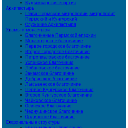
Кудымкарская епархия
Архипастырь
Глава Пермской митрополии, митрополит
Пермский и Кунгурский
Служение Архипастыря
Храмы и монастыри
Благочинные Пермской епархии
Монастырское благочиние
Первое городское благочиние
Второе Городское благочиние
Петропавловское благочиние
Успенское благочиние
Лобановское благочиние
Закамское благочиние
Добрянское благочиние
Лысьвенское благочиние
Первое Кунгурское благочиние
Второе Кунгурское благочиние
Чайковское благочиние
Осинское благочиние
Чернушинское благочиние
Ординское благочиние
Епархиальные структуры
Епархиальное управление