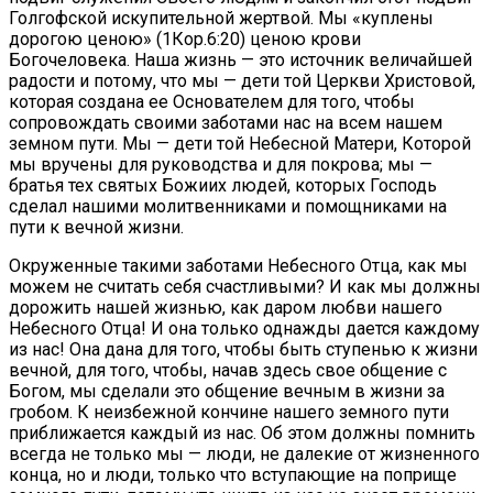
Голгофской искупительной жертвой. Мы «куплены
дорогою ценою» (1Кор.6:20) ценою крови
Богочеловека. Наша жизнь — это источник величайшей
радости и потому, что мы — дети той Церкви Христовой,
которая создана ее Основателем для того, чтобы
сопровождать своими заботами нас на всем нашем
земном пути. Мы — дети той Небесной Матери, Которой
мы вручены для руководства и для покрова; мы —
братья тех святых Божиих людей, которых Господь
сделал нашими молитвенниками и помощниками на
пути к вечной жизни.
Окруженные такими заботами Небесного Отца, как мы
можем не считать себя счастливыми? И как мы должны
дорожить нашей жизнью, как даром любви нашего
Небесного Отца! И она только однажды дается каждому
из нас! Она дана для того, чтобы быть ступенью к жизни
вечной, для того, чтобы, начав здесь свое общение с
Богом, мы сделали это общение вечным в жизни за
гробом. К неизбежной кончине нашего земного пути
приближается каждый из нас. Об этом должны помнить
всегда не только мы — люди, не далекие от жизненного
конца, но и люди, только что вступающие на поприще