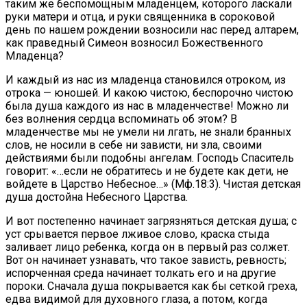
таким же беспомощным младенцем, которого ласкали
руки матери и отца, и руки священника в сороковой
день по нашем рождении возносили нас перед алтарем,
как праведный Симеон возносил Божественного
Младенца?
И каждый из нас из младенца становился отроком, из
отрока — юношей. И какою чистою, беспорочно чистою
была душа каждого из нас в младенчестве! Можно ли
без волнения сердца вспоминать об этом? В
младенчестве мы не умели ни лгать, не знали бранных
слов, не носили в себе ни зависти, ни зла, своими
действиями были подобны ангелам. Господь Спаситель
говорит: «…если не обратитесь и не будете как дети, не
войдете в Царство Небесное…» (Мф.18:3). Чистая детская
душа достойна Небесного Царства.
И вот постепенно начинает загрязняться детская душа; с
уст срывается первое лживое слово, краска стыда
заливает лицо ребенка, когда он в первый раз солжет.
Вот он начинает узнавать, что такое зависть, ревность;
испорченная среда начинает толкать его и на другие
пороки. Сначала душа покрывается как бы сеткой греха,
едва видимой для духовного глаза, а потом, когда