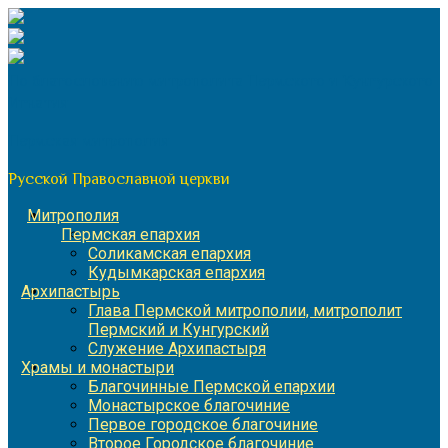
Перейти
к
содержимому
По благословению митрополита Пермского и Кунгурского
Игнатия
Пермская митрополия
Русской Православной церкви
Митрополия
Пермская епархия
Соликамская епархия
Кудымкарская епархия
Архипастырь
Глава Пермской митрополии, митрополит
Пермский и Кунгурский
Служение Архипастыря
Храмы и монастыри
Благочинные Пермской епархии
Монастырское благочиние
Первое городское благочиние
Второе Городское благочиние