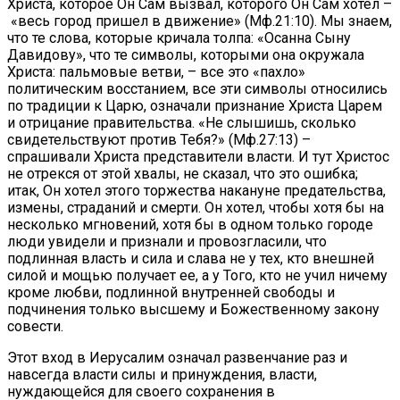
Христа, которое Он Сам вызвал, которого Он Сам хотел –
«весь город пришел в движение» (Мф.21:10). Мы знаем,
что те слова, которые кричала толпа: «Осанна Сыну
Давидову», что те символы, которыми она окружала
Христа: пальмовые ветви, – все это «пахло»
политическим восстанием, все эти символы относились
по традиции к Царю, означали признание Христа Царем
и отрицание правительства. «Не слышишь, сколько
свидетельствуют против Тебя?» (Мф.27:13) –
спрашивали Христа представители власти. И тут Христос
не отрекся от этой хвалы, не сказал, что это ошибка;
итак, Он хотел этого торжества накануне предательства,
измены, страданий и смерти. Он хотел, чтобы хотя бы на
несколько мгновений, хотя бы в одном только городе
люди увидели и признали и провозгласили, что
подлинная власть и сила и слава не у тех, кто внешней
силой и мощью получает ее, а у Того, кто не учил ничему
кроме любви, подлинной внутренней свободы и
подчинения только высшему и Божественному закону
совести.
Этот вход в Иерусалим означал развенчание раз и
навсегда власти силы и принуждения, власти,
нуждающейся для своего сохранения в