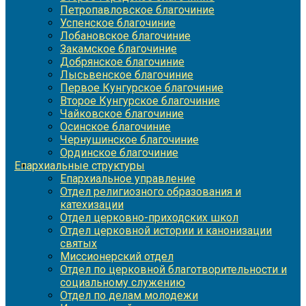
Петропавловское благочиние
Успенское благочиние
Лобановское благочиние
Закамское благочиние
Добрянское благочиние
Лысьвенское благочиние
Первое Кунгурское благочиние
Второе Кунгурское благочиние
Чайковское благочиние
Осинское благочиние
Чернушинское благочиние
Ординское благочиние
Епархиальные структуры
Епархиальное управление
Отдел религиозного образования и
катехизации
Отдел церковно-приходских школ
Отдел церковной истории и канонизации
святых
Миссионерский отдел
Отдел по церковной благотворительности и
социальному служению
Отдел по делам молодежи