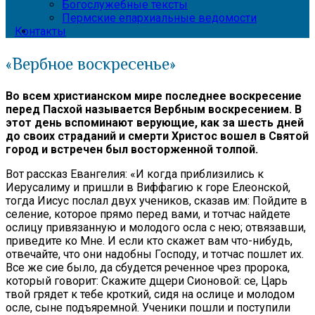
Богослужебные тексты
Пермские епархиальные ведомости
Контакты
«Вербное воскресенье»
Во всем христианском мире последнее воскресение
перед Пасхой называется Вербным воскресением. В
этот день вспоминают верующие, как за шесть дней
до своих страданий и смерти Христос вошел в Святой
город и встречен был восторженной толпой.
Вот рассказ Евангелия: «И когда приблизились к
Иерусалиму и пришли в Виффагию к горе Елеонской,
тогда Иисус послал двух учеников, сказав им: Пойдите в
селение, которое прямо перед вами, и тотчас найдете
ослицу привязанную и молодого осла с нею; отвязавши,
приведите ко Мне. И если кто скажет вам что-нибудь,
отвечайте, что они надобны Господу, и тотчас пошлет их.
Все же сие было, да сбудется реченное чрез пророка,
который говорит: Скажите дщери Сионовой: се, Царь
твой грядет к тебе кроткий, сидя на ослице и молодом
осле, сыне подъяремной. Ученики пошли и поступили