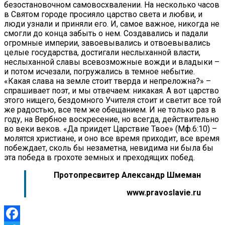
безостановочном самовосхвалении. На несколько часов
в Святом городе просияло царство света и любви, и
люди узнали и приняли его. И, самое важное, никогда не
смогли до конца забыть о нем. Создавались и падали
огромные империи, завоевывались и отвоевывались
целые государства, достигали неслыханной власти,
неслыханной славы всевозможные вожди и владыки –
и потом исчезали, погружались в темное небытие.
«Какая слава на земле стоит тверда и непреложна?» –
спрашивает поэт, и мы отвечаем: никакая. А вот царство
этого нищего, бездомного Учителя стоит и светит все той
же радостью, все тем же обещанием. И не только раз в
году, на Вербное воскресение, но всегда, действительно
во веки веков. «Да приидет Царствие Твое» (Мф.6:10) –
молятся христиане, и оно все время приходит, все время
побеждает, сколь бы незаметна, невидима ни была бы
эта победа в грохоте земных и преходящих побед.
Протопресвитер Александр Шмеман
www.pravoslavie.ru