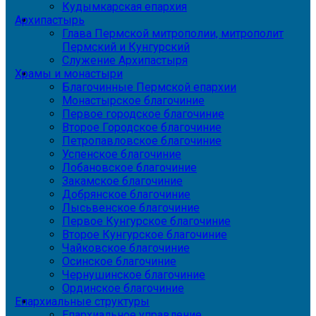
Кудымкарская епархия
Архипастырь
Глава Пермской митрополии, митрополит
Пермский и Кунгурский
Служение Архипастыря
Храмы и монастыри
Благочинные Пермской епархии
Монастырское благочиние
Первое городское благочиние
Второе Городское благочиние
Петропавловское благочиние
Успенское благочиние
Лобановское благочиние
Закамское благочиние
Добрянское благочиние
Лысьвенское благочиние
Первое Кунгурское благочиние
Второе Кунгурское благочиние
Чайковское благочиние
Осинское благочиние
Чернушинское благочиние
Ординское благочиние
Епархиальные структуры
Епархиальное управление