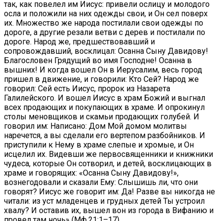
так, как повелел им Иисус: привели ослицу и молодого
осла и положили на них одежды свои, и Он сел поверх
их. Множество же народа постилали свои одежды по
дороге, а другие резали ветви с дерев и постилали по
дороге. Народ же, предшествовавший и
сопровождавший, восклицал: Осанна Сыну Давидову!
Благословен Грядущий во имя Господне! Осанна в
вышних! И когда вошел Он в Иерусалим, весь город
пришел в движение, и говорили: Кто Сей? Народ же
говорил: Сей есть Иисус, пророк из Назарета
Галилейского. И вошел Иисус в храм Божий и выгнал
всех продающих и покупающих в храме. И опрокинул
столы меновщиков и скамьи продающих голубей. И
говорил им: Написано: Дом Мой домом молитвы
наречется, а вы сделали его вертепом разбойников. И
приступили к Нему в храме слепые и хромые, и Он
исцелил их. Видевши же первосвященники и книжники
чудеса, которые Он сотворил, и детей, восклицающих в
храме и говорящих: «Осанна Сыну Давидову!»,
вознегодовали и сказали Ему: Слышишь ли, что они
говорят? Иисус же говорит им: Да! Разве вы никогда не
читали: из уст младенцев и грудных детей Ты устроил
хвалу? И оставив их, вышел вон из города в Вифанию и
провел там ночь» (Мф.21:1–17).