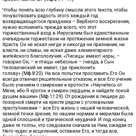
Чтобы понять всю глубину смысла этого текста, чтобы
почувствовать радость этого каждый год
возвращающегося праздника – Вербного воскресения,
нужно вспомнить прежде всего, что этот
торжественный вход в Иерусалим был единственным
очевидным торжеством на протяжении земной жизни
Христа. Он не искал нигде и никогда ни признания, ни
власти, ни славы, не искал даже элементарного
житейского благополучия. «Лисицы имеют норы, –
говорил Он, – и птицы небесные – гнезда, а Сын
Человеческий не имеет, где приклонить
голову» (Мф.8:20). На все попытки прославить Его Он
всегда отвечал решительным отказом, и все Его учение
было учением о смирении и кротости: «Научитесь от
Меня, ибо Я кроток и смирен сердцем, и найдете покой
душам вашим» (Мф.11:29). От рождения в пещере до
позорной смерти на кресте рядом с уголовными
преступниками – вся Его жизнь с нашей человеческой,
земной точки зрения, по нашим нормам и мерилам была
одной сплошной и трагической неудачей. И под конец
даже те толпы, что следовали сначала за Ним, ожидая от
Него чудес и исцелений, оставили Его, и тогда все,