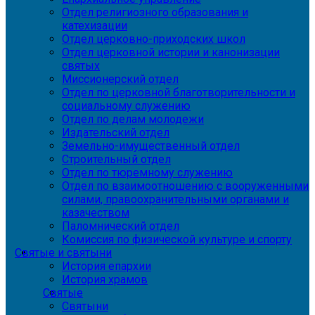
Отдел религиозного образования и
катехизации
Отдел церковно-приходских школ
Отдел церковной истории и канонизации
святых
Миссионерский отдел
Отдел по церковной благотворительности и
социальному служению
Отдел по делам молодежи
Издательский отдел
Земельно-имущественный отдел
Строительный отдел
Отдел по тюремному служению
Отдел по взаимоотношению с вооруженными
силами, правоохранительными органами и
казачеством
Паломнический отдел
Комиссия по физической культуре и спорту
Святые и святыни
История епархии
История храмов
Святые
Святыни