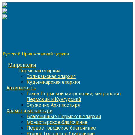
Перейти
к
содержимому
По благословению митрополита Пермского и Кунгурского
Игнатия
Пермская митрополия
Русской Православной церкви
Митрополия
Пермская епархия
Соликамская епархия
Кудымкарская епархия
Архипастырь
Глава Пермской митрополии, митрополит
Пермский и Кунгурский
Служение Архипастыря
Храмы и монастыри
Благочинные Пермской епархии
Монастырское благочиние
Первое городское благочиние
Второе Городское благочиние