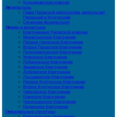
Кудымкарская епархия
Архипастырь
Глава Пермской митрополии, митрополит
Пермский и Кунгурский
Служение Архипастыря
Храмы и монастыри
Благочинные Пермской епархии
Монастырское благочиние
Первое городское благочиние
Второе Городское благочиние
Петропавловское благочиние
Успенское благочиние
Лобановское благочиние
Закамское благочиние
Добрянское благочиние
Лысьвенское благочиние
Первое Кунгурское благочиние
Второе Кунгурское благочиние
Чайковское благочиние
Осинское благочиние
Чернушинское благочиние
Ординское благочиние
Епархиальные структуры
Епархиальное управление