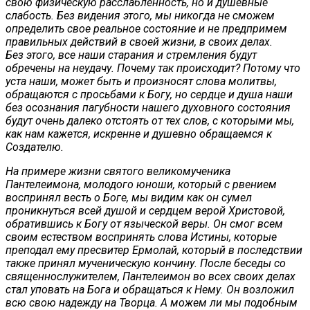
свою физическую расслабленность, но и душевные
слабость. Без видения этого, мы никогда не сможем
определить свое реальное состояние и не предпримем
правильных действий в своей жизни, в своих делах.
Без этого, все наши старания и стремления будут
обречены на неудачу. Почему так происходит? Потому что
уста наши, может быть и произносят слова молитвы,
обращаются с просьбами к Богу, но сердце и душа наши
без осознания пагубности нашего духовного состояния
будут очень далеко отстоять от тех слов, с которыми мы,
как нам кажется, искренне и душевно обращаемся к
Создателю.
На примере жизни святого великомученика
Пантелеимона, молодого юноши, который с рвением
воспринял весть о Боге, мы видим как он сумел
проникнуться всей душой и сердцем верой Христовой,
обратившись к Богу от языческой веры. Он смог всем
своим естеством воспринять слова Истины, которые
преподал ему пресвитер Ермолай, который в последствии
также принял мученическую кончину. После беседы со
священнослужителем, Пантелеимон во всех своих делах
стал уповать на Бога и обращаться к Нему. Он возложил
всю свою надежду на Творца. А можем ли мы подобным