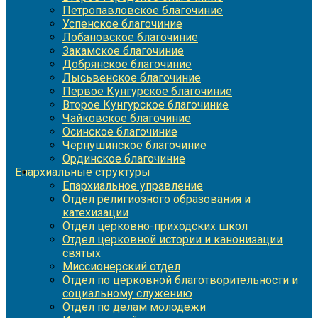
Петропавловское благочиние
Успенское благочиние
Лобановское благочиние
Закамское благочиние
Добрянское благочиние
Лысьвенское благочиние
Первое Кунгурское благочиние
Второе Кунгурское благочиние
Чайковское благочиние
Осинское благочиние
Чернушинское благочиние
Ординское благочиние
Епархиальные структуры
Епархиальное управление
Отдел религиозного образования и
катехизации
Отдел церковно-приходских школ
Отдел церковной истории и канонизации
святых
Миссионерский отдел
Отдел по церковной благотворительности и
социальному служению
Отдел по делам молодежи