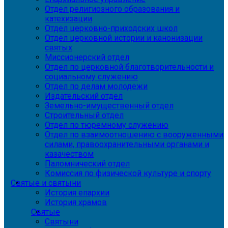
Отдел религиозного образования и
катехизации
Отдел церковно-приходских школ
Отдел церковной истории и канонизации
святых
Миссионерский отдел
Отдел по церковной благотворительности и
социальному служению
Отдел по делам молодежи
Издательский отдел
Земельно-имущественный отдел
Строительный отдел
Отдел по тюремному служению
Отдел по взаимоотношению с вооруженными
силами, правоохранительными органами и
казачеством
Паломнический отдел
Комиссия по физической культуре и спорту
Святые и святыни
История епархии
История храмов
Святые
Святыни