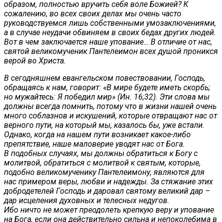
образом, полностью вручить себя воле Божией? К
сожалению, во всех своих делах мы очень часто
руководствуемся лишь собственными умозаключениями,
а в случае неудачи обвиняем в своих бедах других людей.
Вот в чем заключается наше упование… В отличие от нас,
святой великомученик Пантелеимон всех душой проникся
верой во Христа.
В сегодняшнем евангельском повествовании, Господь,
обращаясь к нам, говорит: «В мире будете иметь скорбь;
но мужайтесь: Я победил мир» (Ин. 16;32). Эти слова мы
должны всегда помнить, потому что в жизни нашей очень
много соблазнов и искушений, которые отвращают нас от
верного пути, на который мы, казалось бы, уже встали.
Однако, когда на нашем пути возникает какое-либо
препятствие, наше маловерие уводят нас от Бога.
В подобных случаях, мы должны обратиться к Богу с
молитвой, обратиться с молитвой к святым, которые,
подобно великомученику Пантелеимону, являются для
нас примером веры, любви и надежды. За стяжание этих
добродетелей Господь и даровал святому великий дар –
дар исцеления духовных и телесных недугов.
Ибо ничто не может преодолеть крепкую веру и упование
на Бога, если она действительно сильна и непоколебима в