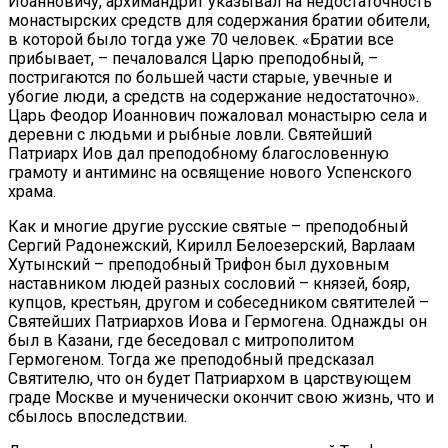
Иоанновичу, архимандрит указывал на недостаточность
монастырских средств для содержания братии обители,
в которой было тогда уже 70 человек. «Братии все
прибывает, – печаловался Царю преподобный, –
постригаются по большей части старые, увечные и
убогие люди, а средств на содержание недостаточно».
Царь Феодор Иоаннович пожаловал монастырю села и
деревни с людьми и рыбные ловли. Святейший
Патриарх Иов дал преподобному благословенную
грамоту и антиминс на освящение нового Успенского
храма.
Как и многие другие русские святые – преподобный
Сергий Радонежский, Кирилл Белоезерский, Варлаам
Хутынский – преподобный Трифон был духовным
наставником людей разных сословий – князей, бояр,
купцов, крестьян, другом и собеседником святителей –
Святейших Патриархов Иова и Гермогена. Однажды он
был в Казани, где беседовал с митрополитом
Гермогеном. Тогда же преподобный предсказал
Святителю, что он будет Патриархом в царствующем
граде Москве и мученически окончит свою жизнь, что и
сбылось впоследствии.