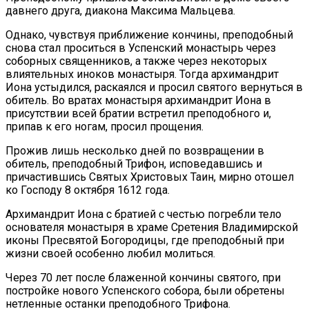
давнего друга, диакона Максима Мальцева.
Однако, чувствуя приближение кончины, преподобный
снова стал проситься в Успенский монастырь через
соборных священников, а также через некоторых
влиятельных иноков монастыря. Тогда архимандрит
Иона устыдился, раскаялся и просил святого вернуться в
обитель. Во вратах монастыря архимандрит Иона в
присутствии всей братии встретил преподобного и,
припав к его ногам, просил прощения.
Прожив лишь несколько дней по возвращении в
обитель, преподобный Трифон, исповедавшись и
причастившись Святых Христовых Таин, мирно отошел
ко Господу 8 октября 1612 года.
Архимандрит Иона с братией с честью погребли тело
основателя монастыря в храме Сретения Владимирской
иконы Пресвятой Богородицы, где преподобный при
жизни своей особенно любил молиться.
Через 70 лет после блаженной кончины святого, при
постройке нового Успенского собора, были обретены
нетленные останки преподобного Трифона.