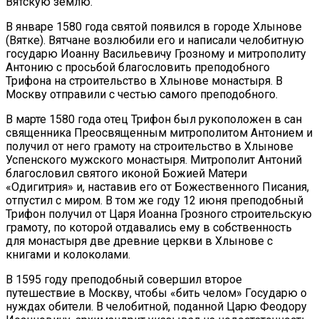
Вятскую землю.
В январе 1580 года святой появился в городе Хлынове
(Вятке). Вятчане возлюбили его и написали челобитную
государю Иоанну Васильевичу Грозному и митрополиту
Антонию с просьбой благословить преподобного
Трифона на строительство в Хлынове монастыря. В
Москву отправили с честью самого преподобного.
В марте 1580 года отец Трифон был рукоположен в сан
священника Преосвященным митрополитом Антонием и
получил от него грамоту на строительство в Хлынове
Успенского мужского монастыря. Митрополит Антоний
благословил святого иконой Божией Матери
«Одигитрия» и, наставив его от Божественного Писания,
отпустил с миром. В том же году 12 июня преподобный
Трифон получил от Царя Иоанна Грозного строительскую
грамоту, по которой отдавались ему в собственность
для монастыря две древние церкви в Хлынове с
книгами и колоколами.
В 1595 году преподобный совершил второе
путешествие в Москву, чтобы «бить челом» Государю о
нуждах обители. В челобитной, поданной Царю Феодору