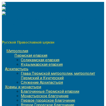
Перейти
к
содержимому
По благословению митрополита Пермского и Кунгурского
Игнатия
Пермская митрополия
Русской Православной церкви
Митрополия
Пермская епархия
Соликамская епархия
Кудымкарская епархия
Архипастырь
Глава Пермской митрополии, митрополит
Пермский и Кунгурский
Служение Архипастыря
Храмы и монастыри
Благочинные Пермской епархии
Монастырское благочиние
Первое городское благочиние
Второе Городское благочиние