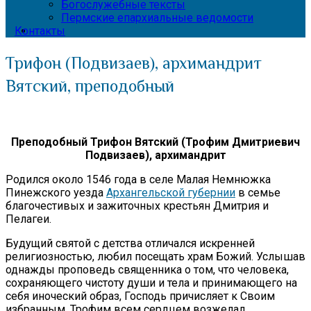
Богослужебные тексты
Пермские епархиальные ведомости
Контакты
Трифон (Подвизаев), архимандрит
Вятский, преподобный
Преподобный Трифон Вятский
(Трофим Дмитриевич
Подвизаев), архимандрит
Родился около 1546 года в селе Малая Немнюжка
Пинежского уезда
Архангельской губернии
в семье
благочестивых и зажиточных крестьян Дмитрия и
Пелагеи.
Будущий святой с детства отличался искренней
религиозностью, любил посещать храм Божий. Услышав
однажды проповедь священника о том, что человека,
сохраняющего чистоту души и тела и принимающего на
себя иноческий образ, Господь причисляет к Своим
избранным, Трофим всем сердцем возжелал