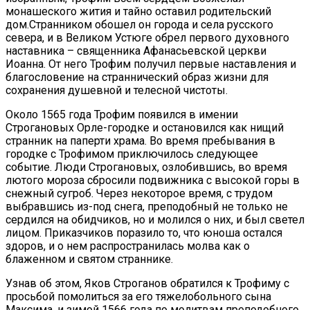
монашеского жития и тайно оставил родительский
дом.Странником обошел он города и села русского
севера, и в Великом Устюге обрел первого духовного
наставника – священника Афанасьевской церкви
Иоанна. От него Трофим получил первые наставления и
благословение на страннический образ жизни для
сохранения душевной и телесной чистоты.
Около 1565 года Трофим появился в имении
Строгановых Орле-городке и остановился как нищий
странник на паперти храма. Во время пребывания в
городке с Трофимом приключилось следующее
событие. Люди Строгановых, озлобившись, во время
лютого мороза сбросили подвижника с высокой горы в
снежный сугроб. Через некоторое время, с трудом
выбравшись из-под снега, преподобный не только не
сердился на обидчиков, но и молился о них, и был светел
лицом. Приказчиков поразило то, что юноша остался
здоров, и о нем распространилась молва как о
блаженном и святом страннике.
Узнав об этом, Яков Строганов обратился к Трофиму с
просьбой помолиться за его тяжелобольного сына
Максима, и зимой 1566 года по молитвам преподобного