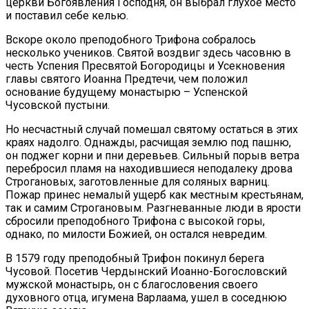
церкви Богоявления Господня, он выбрал глухое место
и поставил себе келью.
Вскоре около преподобного Трифона собралось
несколько учеников. Святой воздвиг здесь часовню в
честь Успения Пресвятой Богородицы и Усекновения
главы святого Иоанна Предтечи, чем положил
основание будущему монастырю – Успенской
Чусовской пустыни.
Но несчастный случай помешал святому остаться в этих
краях надолго. Однажды, расчищая землю под пашню,
он поджег корни и пни деревьев. Сильный порыв ветра
перебросил пламя на находившиеся неподалеку дрова
Строгановых, заготовленные для соляных варниц.
Пожар принес немалый ущерб как местным крестьянам,
так и самим Строгановым. Разгневанные люди в ярости
сбросили преподобного Трифона с высокой горы,
однако, по милости Божией, он остался невредим.
В 1579 году преподобный Трифон покинул берега
Чусовой. Посетив Чердынский Иоанно-Богословский
мужской монастырь, он с благословения своего
духовного отца, игумена Варлаама, ушел в соседнюю