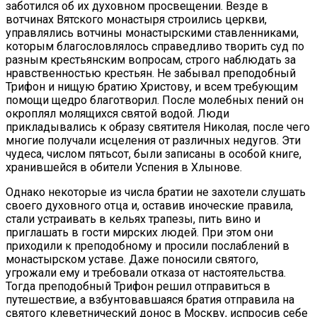
заботился об их духовном просвещении. Везде в
вотчинах Вятского монастыря строились церкви,
управлялись вотчины монастырскими ставленниками,
которым благословлялось справедливо творить суд по
разным крестьянским вопросам, строго наблюдать за
нравственностью крестьян. Не забывал преподобный
Трифон и нищую братию Христову, и всем требующим
помощи щедро благотворил. После молебных пений он
окроплял молящихся святой водой. Люди
прикладывались к образу святителя Николая, после чего
многие получали исцеления от различных недугов. Эти
чудеса, числом пятьсот, были записаны в особой книге,
хранившейся в обители Успения в Хлынове.
Однако некоторые из числа братии не захотели слушать
своего духовного отца и, оставив иноческие правила,
стали устраивать в кельях трапезы, пить вино и
приглашать в гости мирских людей. При этом они
приходили к преподобному и просили послаблений в
монастырском уставе. Даже поносили святого,
угрожали ему и требовали отказа от настоятельства.
Тогда преподобный Трифон решил отправиться в
путешествие, а взбунтовавшаяся братия отправила на
святого клеветнический донос в Москву, испросив себе