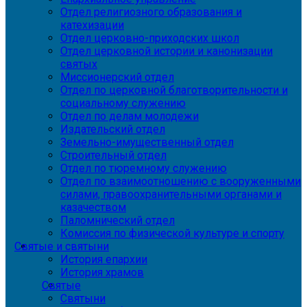
Отдел религиозного образования и
катехизации
Отдел церковно-приходских школ
Отдел церковной истории и канонизации
святых
Миссионерский отдел
Отдел по церковной благотворительности и
социальному служению
Отдел по делам молодежи
Издательский отдел
Земельно-имущественный отдел
Строительный отдел
Отдел по тюремному служению
Отдел по взаимоотношению с вооруженными
силами, правоохранительными органами и
казачеством
Паломнический отдел
Комиссия по физической культуре и спорту
Святые и святыни
История епархии
История храмов
Святые
Святыни