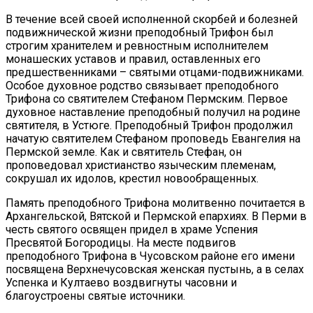
В течение всей своей исполненной скорбей и болезней
подвижнической жизни преподобный Трифон был
строгим хранителем и ревностным исполнителем
монашеских уставов и правил, оставленных его
предшественниками – святыми отцами-подвижниками.
Особое духовное родство связывает преподобного
Трифона со святителем Стефаном Пермским. Первое
духовное наставление преподобный получил на родине
святителя, в Устюге. Преподобный Трифон продолжил
начатую святителем Стефаном проповедь Евангелия на
Пермской земле. Как и святитель Стефан, он
проповедовал христианство языческим племенам,
сокрушал их идолов, крестил новообращенных.
Память преподобного Трифона молитвенно почитается в
Архангельской, Вятской и Пермской епархиях. В Перми в
честь святого освящен придел в храме Успения
Пресвятой Богородицы. На месте подвигов
преподобного Трифона в Чусовском районе его имени
посвящена Верхнечусовская женская пустынь, а в селах
Успенка и Култаево воздвигнуты часовни и
благоустроены святые источники.