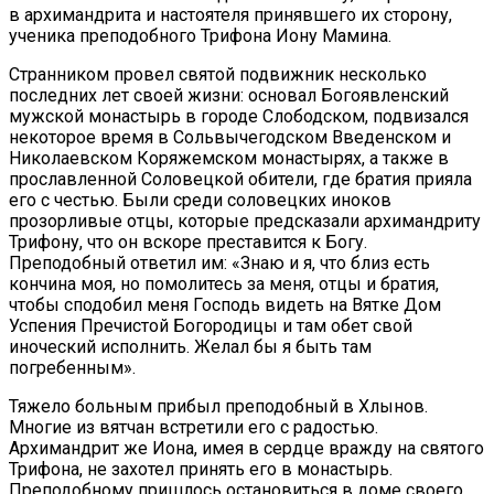
в архимандрита и настоятеля принявшего их сторону,
ученика преподобного Трифона Иону Мамина.
Странником провел святой подвижник несколько
последних лет своей жизни: основал Богоявленский
мужской монастырь в городе Слободском, подвизался
некоторое время в Сольвычегодском Введенском и
Николаевском Коряжемском монастырях, а также в
прославленной Соловецкой обители, где братия прияла
его с честью. Были среди соловецких иноков
прозорливые отцы, которые предсказали архимандриту
Трифону, что он вскоре преставится к Богу.
Преподобный ответил им: «Знаю и я, что близ есть
кончина моя, но помолитесь за меня, отцы и братия,
чтобы сподобил меня Господь видеть на Вятке Дом
Успения Пречистой Богородицы и там обет свой
иноческий исполнить. Желал бы я быть там
погребенным».
Тяжело больным прибыл преподобный в Хлынов.
Многие из вятчан встретили его с радостью.
Архимандрит же Иона, имея в сердце вражду на святого
Трифона, не захотел принять его в монастырь.
Преподобному пришлось остановиться в доме своего