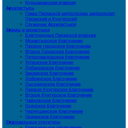
Кудымкарская епархия
Архипастырь
Глава Пермской митрополии, митрополит
Пермский и Кунгурский
Служение Архипастыря
Храмы и монастыри
Благочинные Пермской епархии
Монастырское благочиние
Первое городское благочиние
Второе Городское благочиние
Петропавловское благочиние
Успенское благочиние
Лобановское благочиние
Закамское благочиние
Добрянское благочиние
Лысьвенское благочиние
Первое Кунгурское благочиние
Второе Кунгурское благочиние
Чайковское благочиние
Осинское благочиние
Чернушинское благочиние
Ординское благочиние
Епархиальные структуры
Епархиальное управление