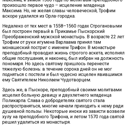
произошло первое чудо – исцеление младенца
Максима. Но, не желая славы человеческой, Трофим
вскоре удалился из Орла-городка.
Недалеко от тех мест в 1558–1560 годах Строгановыми
был построен первый в Прикамье Пыскорский
Преображенский мужской монастырь. В возрасте 22 лет
Трофим от руки игумена Варлаама принял там
монашеский постриг с именем Трифон. В монастыре
преподобный проводил жизнь строгого аскета, исполнял
общие послушания, и наконец, был избран на должность
пономаря. Но здесь святому пришлось перенести
тяжелую болезнь: в течение сорока дней он не мог
подняться с постели и был чудесно исцелен явившимся
ему Святителем Николаем Чудотворцем.
Здесь же, в Пыскоре, преподобный своими молитвами
исцелил больную девицу и двухлетнего младенца
Поликарпа. Слава о добродетелях святого стала
распространяться, многие начали приходить к нему ради
душевной пользы. Некоторые иноки из зависти возвели
хулу на преподобного Трифона, и летом 1570 года святой
решил удалиться из монастыря.