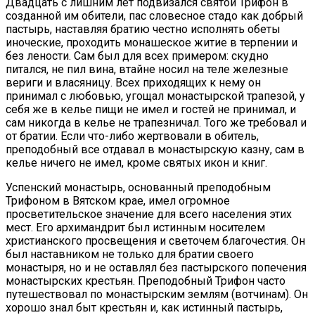
Двадцать с лишним лет подвизался святой Трифон в
созданной им обители, пас словесное стадо как добрый
пастырь, наставляя братию честно исполнять обеты
иноческие, проходить монашеское житие в терпении и
без лености. Сам был для всех примером: скудно
питался, не пил вина, втайне носил на теле железные
вериги и власяницу. Всех приходящих к нему он
принимал с любовью, угощал монастырской трапезой, у
себя же в келье пищи не имел и гостей не принимал, и
сам никогда в келье не трапезничал. Того же требовал и
от братии. Если что-либо жертвовали в обитель,
преподобный все отдавал в монастырскую казну, сам в
келье ничего не имел, кроме святых икон и книг.
Успенский монастырь, основанный преподобным
Трифоном в Вятском крае, имел огромное
просветительское значение для всего населения этих
мест. Его архимандрит был истинным носителем
христианского просвещения и светочем благочестия. Он
был наставником не только для братии своего
монастыря, но и не оставлял без пастырского попечения
монастырских крестьян. Преподобный Трифон часто
путешествовал по монастырским землям (вотчинам). Он
хорошо знал быт крестьян и, как истинный пастырь,