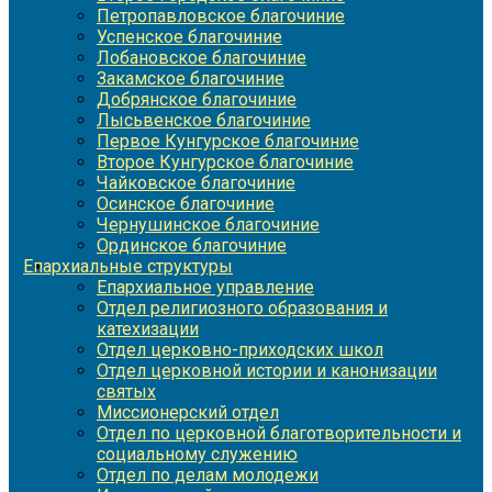
Петропавловское благочиние
Успенское благочиние
Лобановское благочиние
Закамское благочиние
Добрянское благочиние
Лысьвенское благочиние
Первое Кунгурское благочиние
Второе Кунгурское благочиние
Чайковское благочиние
Осинское благочиние
Чернушинское благочиние
Ординское благочиние
Епархиальные структуры
Епархиальное управление
Отдел религиозного образования и
катехизации
Отдел церковно-приходских школ
Отдел церковной истории и канонизации
святых
Миссионерский отдел
Отдел по церковной благотворительности и
социальному служению
Отдел по делам молодежи