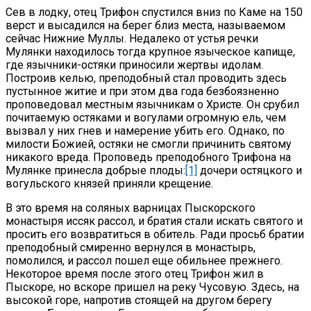
Сев в лодку, отец Трифон спустился вниз по Каме на 150
верст и высадился на берег близ места, называемом
сейчас Нижние Муллы. Недалеко от устья речки
Мулянки находилось тогда крупное языческое капище,
где язычники-остяки приносили жертвы идолам.
Построив келью, преподобный стал проводить здесь
пустынное житие и при этом два года безбоязненно
проповедовал местным язычникам о Христе. Он срубил
почитаемую остяками и вогулами огромную ель, чем
вызвал у них гнев и намерение убить его. Однако, по
милости Божией, остяки не смогли причинить святому
никакого вреда. Проповедь преподобного Трифона на
Мулянке принесла добрые плоды:
[1]
дочери остяцкого и
вогульского князей приняли крещение.
В это время на соляных варницах Пыскорского
монастыря иссяк рассол, и братия стали искать святого и
просить его возвратиться в обитель. Ради просьб братии
преподобный смиренно вернулся в монастырь,
помолился, и рассол пошел еще обильнее прежнего.
Некоторое время после этого отец Трифон жил в
Пыскоре, но вскоре пришел на реку Чусовую. Здесь, на
высокой горе, напротив стоящей на другом берегу