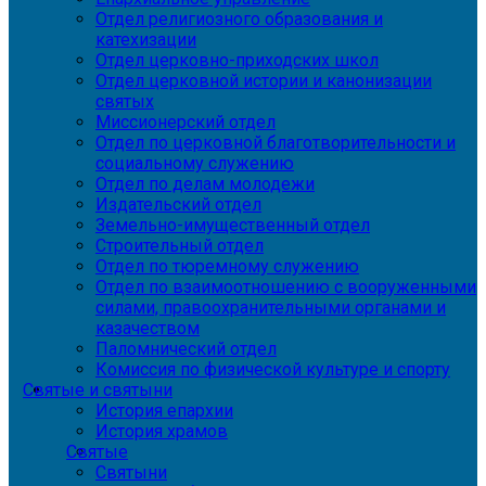
Отдел религиозного образования и
катехизации
Отдел церковно-приходских школ
Отдел церковной истории и канонизации
святых
Миссионерский отдел
Отдел по церковной благотворительности и
социальному служению
Отдел по делам молодежи
Издательский отдел
Земельно-имущественный отдел
Строительный отдел
Отдел по тюремному служению
Отдел по взаимоотношению с вооруженными
силами, правоохранительными органами и
казачеством
Паломнический отдел
Комиссия по физической культуре и спорту
Святые и святыни
История епархии
История храмов
Святые
Святыни