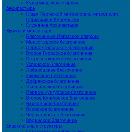
Кудымкарская епархия
Архипастырь
Глава Пермской митрополии, митрополит
Пермский и Кунгурский
Служение Архипастыря
Храмы и монастыри
Благочинные Пермской епархии
Монастырское благочиние
Первое городское благочиние
Второе Городское благочиние
Петропавловское благочиние
Успенское благочиние
Лобановское благочиние
Закамское благочиние
Добрянское благочиние
Лысьвенское благочиние
Первое Кунгурское благочиние
Второе Кунгурское благочиние
Чайковское благочиние
Осинское благочиние
Чернушинское благочиние
Ординское благочиние
Епархиальные структуры
Епархиальное управление