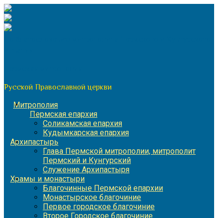
Перейти
к
содержимому
По благословению митрополита Пермского и Кунгурского
Игнатия
Пермская митрополия
Русской Православной церкви
Митрополия
Пермская епархия
Соликамская епархия
Кудымкарская епархия
Архипастырь
Глава Пермской митрополии, митрополит
Пермский и Кунгурский
Служение Архипастыря
Храмы и монастыри
Благочинные Пермской епархии
Монастырское благочиние
Первое городское благочиние
Второе Городское благочиние