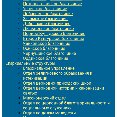
Петропавловское благочиние
Успенское благочиние
Лобановское благочиние
Закамское благочиние
Добрянское благочиние
Лысьвенское благочиние
Первое Кунгурское благочиние
Второе Кунгурское благочиние
Чайковское благочиние
Осинское благочиние
Чернушинское благочиние
Ординское благочиние
Епархиальные структуры
Епархиальное управление
Отдел религиозного образования и
катехизации
Отдел церковно-приходских школ
Отдел церковной истории и канонизации
святых
Миссионерский отдел
Отдел по церковной благотворительности и
социальному служению
Отдел по делам молодежи