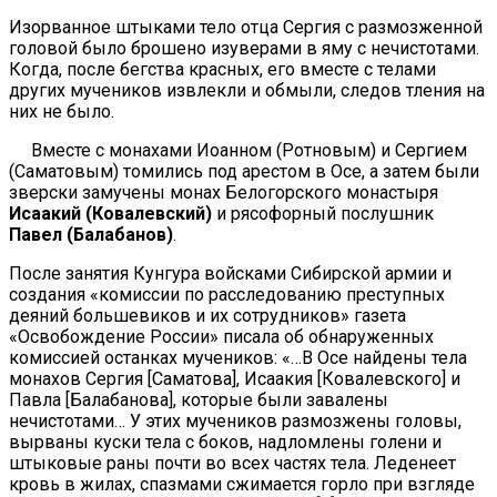
Изорванное штыками тело отца Сергия с размозженной
головой было брошено изуверами в яму с нечистотами.
Когда, после бегства красных, его вместе с телами
других мучеников извлекли и обмыли, следов тления на
них не было.
Вместе с монахами Иоанном (Ротновым) и Сергием
(Саматовым) томились под арестом в Осе, а затем были
зверски замучены монах Белогорского монастыря
Исаакий (Ковалевский)
и рясофорный послушник
Павел (Балабанов)
.
После занятия Кунгура войсками Сибирской армии и
создания «комиссии по расследованию преступных
деяний большевиков и их сотрудников» газета
«Освобождение России» писала об обнаруженных
комиссией останках мучеников: «…В Осе найдены тела
монахов Сергия [Саматова], Исаакия [Ковалевского] и
Павла [Балабанова], которые были завалены
нечистотами… У этих мучеников размозжены головы,
вырваны куски тела с боков, надломлены голени и
штыковые раны почти во всех частях тела. Леденеет
кровь в жилах, спазмами сжимается горло при взгляде