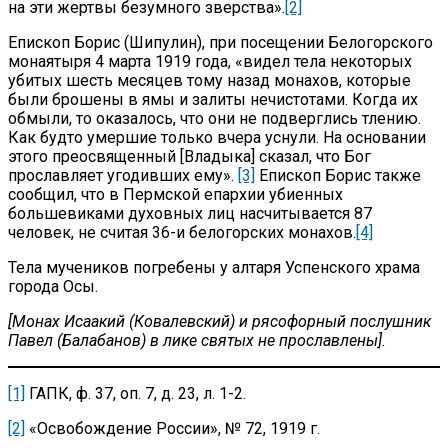
на эти жертвы безумного зверства».
[2]
Епископ Борис (Шипулин), при посещении Белогорского
монаятыря 4 марта 1919 года, «видел тела некоторых
убитых шесть месяцев тому назад монахов, которые
были брошены в ямы и залиты нечистотами. Когда их
обмыли, то оказалось, что они не подверглись тлению.
Как будто умершие только вчера уснули. На основании
этого преосвященный [Владыка] сказал, что Бог
прославляет угодивших ему».
[3]
Епископ Борис также
сообщил, что в Пермской епархии убиенных
большевиками духовных лиц насчитывается 87
человек, не считая 36-и белогорских монахов.
[4]
Тела мучеников погребены у алтаря Успенского храма
города Осы.
[Монах Исаакий (Ковалевский) и рясофорный послушник
Павел (Балабанов) в лике святых не прославлены].
[1]
ГАПК, ф. 37, оп. 7, д. 23, л. 1-2.
[2]
«Освобождение России», № 72, 1919 г.