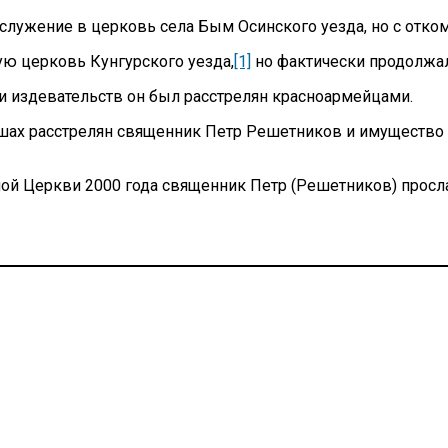
а служение в церковь села Бым Осинского уезда, но с отк
ую церковь Кунгурского уезда,
[1]
но фактически продолжал
к и издевательств он был расстрелян красноармейцами.
шах расстрелян священник Петр Решетников и имущество ег
 Церкви 2000 года священник Петр (Решетников) просла