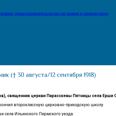
илами, правоохранительными органами и казачеством
ик († 30 августа/12 сентября 1918)
в),
священник церкви Парасскевы Пятницы
села Ерши 
у окончил второклассную церковно-приходскую школу.
ви села Ильинского Пермского уезда.