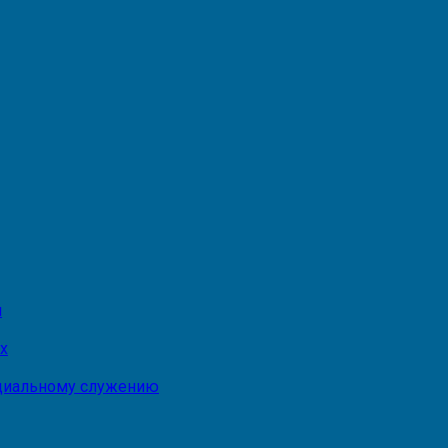
и
х
оциальному служению