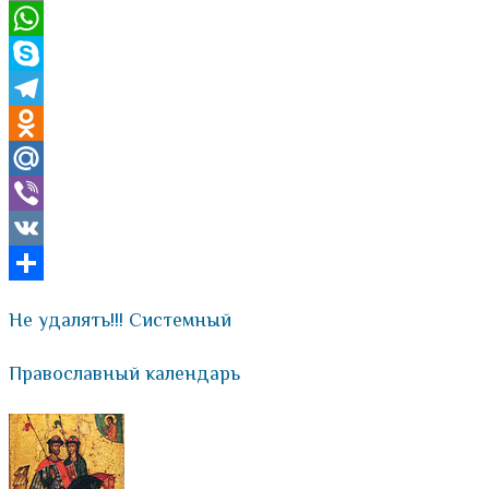
Email
WhatsApp
Skype
Telegram
Odnoklassniki
Mail.Ru
Viber
VK
Отправить
Не удалять!!! Системный
Православный календарь