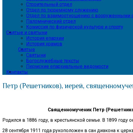
Строительный отдел
Отдел по тюремному служению
Отдел по взаимоотношению с вооруженными с
Паломнический отдел
Комиссия по физической культуре и спорту
Святые и святыни
История епархии
История храмов
Святые
Святыни
Богослужебные тексты
Пермские епархиальные ведомости
Контакты
Петр (Решетников), иерей, священномучен
Священномученик Петр (Решетнико
Родился в 1886 году, в крестьянской семье. В 1899 год
28 сентября 1911 года рукоположен в сан диакона к церк