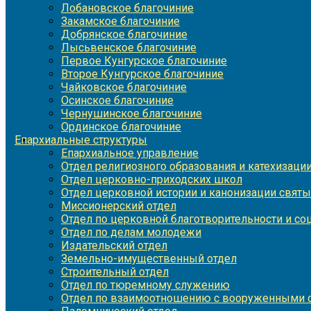
Лобановское благочиние
Закамское благочиние
Добрянское благочиние
Лысьвенское благочиние
Первое Кунгурское благочиние
Второе Кунгурское благочиние
Чайковское благочиние
Осинское благочиние
Чернушинское благочиние
Ординское благочиние
Епархиальные структуры
Епархиальное управление
Отдел религиозного образования и катехизаци
Отдел церковно-приходских школ
Отдел церковной истории и канонизации святы
Миссионерский отдел
Отдел по церковной благотворительности и с
Отдел по делам молодежи
Издательский отдел
Земельно-имущественный отдел
Строительный отдел
Отдел по тюремному служению
Отдел по взаимоотношению с вооруженными с