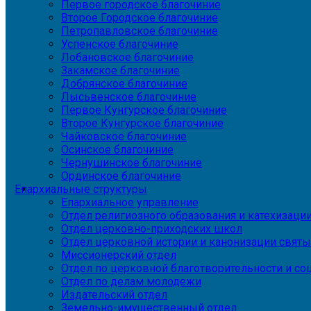
Первое городское благочиние
Второе Городское благочиние
Петропавловское благочиние
Успенское благочиние
Лобановское благочиние
Закамское благочиние
Добрянское благочиние
Лысьвенское благочиние
Первое Кунгурское благочиние
Второе Кунгурское благочиние
Чайковское благочиние
Осинское благочиние
Чернушинское благочиние
Ординское благочиние
Епархиальные структуры
Епархиальное управление
Отдел религиозного образования и катехизаци
Отдел церковно-приходских школ
Отдел церковной истории и канонизации святы
Миссионерский отдел
Отдел по церковной благотворительности и с
Отдел по делам молодежи
Издательский отдел
Земельно-имущественный отдел