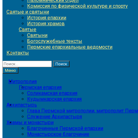
Паломнический отдел
Комиссия по физической культуре и спорту
Святые и святыни
История епархии
История храмов
Святые
Святыни
Богослужебные тексты
Пермские епархиальные ведомости
Контакты
Найти:
Меню
Митрополия
Пермская епархия
Соликамская епархия
Кудымкарская епархия
Архипастырь
Глава Пермской митрополии, митрополит Перм
Служение Архипастыря
Храмы и монастыри
Благочинные Пермской епархии
Монастырское благочиние