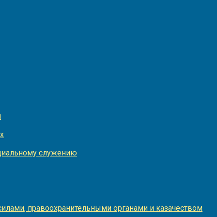
и
х
оциальному служению
илами, правоохранительными органами и казачеством