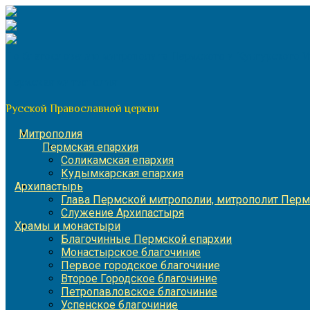
Перейти
к
содержимому
По благословению митрополита Пермского и Кунгурского 
Пермская митрополия
Русской Православной церкви
Митрополия
Пермская епархия
Соликамская епархия
Кудымкарская епархия
Архипастырь
Глава Пермской митрополии, митрополит Перм
Служение Архипастыря
Храмы и монастыри
Благочинные Пермской епархии
Монастырское благочиние
Первое городское благочиние
Второе Городское благочиние
Петропавловское благочиние
Успенское благочиние