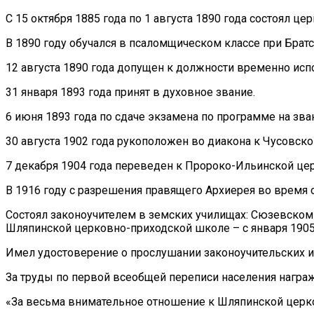
С 15 октября 1885 года по 1 августа 1890 года состоял 
В 1890 году обучался в псаломщическом классе при Брат
12 августа 1890 года допущен к должности временно ис
31 января 1893 года принят в духовное звание.
6 июня 1893 года по сдаче экзамена по программе на зв
30 августа 1902 года рукоположен во диакона к Чусовско
7 декабря 1904 года переведен к Пророко-Ильинской це
В 1916 году с разрешения правящего Архиерея во время 
Состоял законоучителем в земских училищах: Сюзевском – 
Шляпинской церковно-приходской школе – с января 1905 г
Имел удостоверение о прослушании законоучительских и 
За труды по первой всеобщей переписи населения нагр
«За весьма внимательное отношение к Шляпинской церк