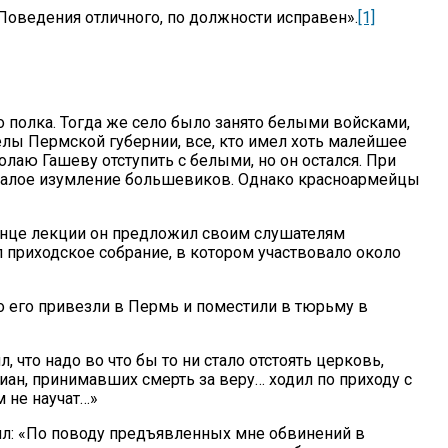
Поведения отличного, по должности исправен».
[1]
 полка. Тогда же село было занято белыми войсками,
лы Пермской гу­бернии, все, кто имел хоть малейшее
лаю Гашеву отступить с белыми, но он остался. При
 немалое изумление большевиков. Однако красноармейцы
конце лекции он предложил своим слушателям
л приходское собрание, в котором участ­вовало около
 его привезли в Пермь и поместили в тюрьму в
 что надо во что бы то ни стало отстоять церковь,
тиан, принимавших смерть за веру… ходил по приходу с
м не научат…»
ил: «По поводу предъявленных мне обвинений в