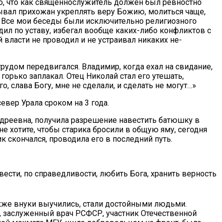
аю, что как свя­щеннослужитель должен был ревностно
зывал прихожан укреплять веру Божию, молиться чаще,
. Все мои беседы были исключительно религиозного
ил по уставу, избегал вооб­ще каких-либо конфликтов с
 власти не проводил и не устраивал никаких не­
рудом передвигался. Владимир, когда ехал на свидание,
горько заплакал. Отец Николай стал его утешать,
о, слава Богу, мне не сделали, и сделать не могут…»
вер Урала сроком на 3 года.
Андреевна, получила разрешение навестить батюшку в
 не хотите, чтобы старика бросили в общую яму, сегодня
к скончался, проводила его в последний путь.
вести, по справедливости, любить Бога, хранить верность
также внуки выучились, стали достойными людьми.
, заслуженный врач РСФСР, участник Отечественной