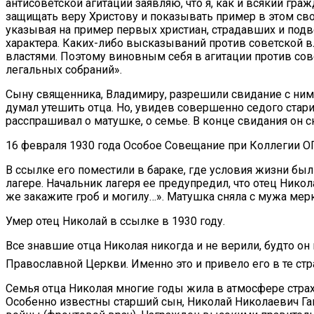
антисоветской агитации заявляю, что я, как и всякий гра
защищать веру Христову и показывать пример в этом сво
указывая на пример первых христиан, страдавших и под
характера. Каких-либо высказываний против советской в
властями. Поэтому виновным себя в агитации против сове
легальных собраний».
Сыну священника, Владимиру, разрешили свидание с ним 
думал утешить отца. Но, увидев совершенно седого старик
расспрашивал о матушке, о семье. В конце свидания он ск
16 февраля 1930 года Особое Совещание при Коллегии ОГ
В ссылке его поместили в бараке, где условия жизни бы
лагере. Начальник лагеря ее предупредил, что отец Никола
же закажите гроб и могилу…». Матушка сняла с мужа мерку
Умер отец Николай в ссылке в 1930 году.
Все знавшие отца Николая никогда и не верили, будто он 
Православной Церкви. Именно это и привело его в те ст
Семья отца Николая многие годы жила в атмосфере страх
Особенно известны старший сын, Николай Николаевич Гаш