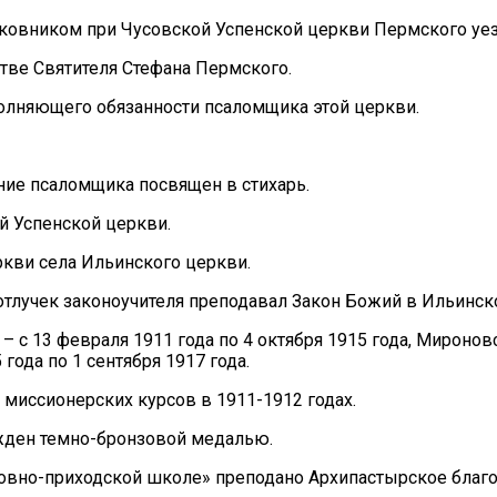
церковником при Чусовской Успенской церкви Пермского уез
стве Святителя Стефана Пермского.
полняющего обязанности псаломщика этой церкви.
ание псаломщика посвящен в стихарь.
й Успенской церкви.
ркви села Ильинского церкви.
отлучек законоучителя преподавал Закон Божий в Ильинск
с 13 февраля 1911 года по 4 октября 1915 года, Мироновск
ода по 1 сентября 1917 года.
миссионерских курсов в 1911-1912 годах.
ажден темно-бронзовой медалью.
овно-приходской школе» преподано Архипастырское благо