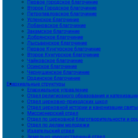
Первое городское благочиние
Второе Городское благочиние
Петропавловское благочиние
Успенское благочиние
Лобановское благочиние
Закамское благочиние
Добрянское благочиние
Лысьвенское благочиние
Первое Кунгурское благочиние
Второе Кунгурское благочиние
Чайковское благочиние
Осинское благочиние
Чернушинское благочиние
Ординское благочиние
Епархиальные структуры
Епархиальное управление
Отдел религиозного образования и катехизаци
Отдел церковно-приходских школ
Отдел церковной истории и канонизации святы
Миссионерский отдел
Отдел по церковной благотворительности и с
Отдел по делам молодежи
Издательский отдел
Земельно-имущественный отдел