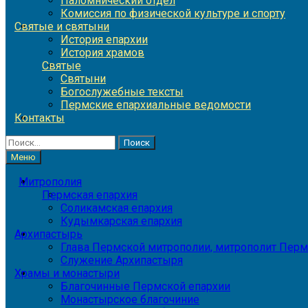
Паломнический отдел
Комиссия по физической культуре и спорту
Святые и святыни
История епархии
История храмов
Святые
Святыни
Богослужебные тексты
Пермские епархиальные ведомости
Контакты
Найти:
Меню
Митрополия
Пермская епархия
Соликамская епархия
Кудымкарская епархия
Архипастырь
Глава Пермской митрополии, митрополит Перм
Служение Архипастыря
Храмы и монастыри
Благочинные Пермской епархии
Монастырское благочиние