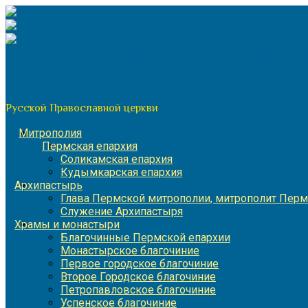
Перейти
к
содержимому
По благословению митрополита Пермского и Кунгурского 
Пермская митрополия
Русской Православной церкви
Митрополия
Пермская епархия
Соликамская епархия
Кудымкарская епархия
Архипастырь
Глава Пермской митрополии, митрополит Перм
Служение Архипастыря
Храмы и монастыри
Благочинные Пермской епархии
Монастырское благочиние
Первое городское благочиние
Второе Городское благочиние
Петропавловское благочиние
Успенское благочиние