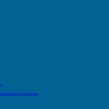
и
х
оциальному служению