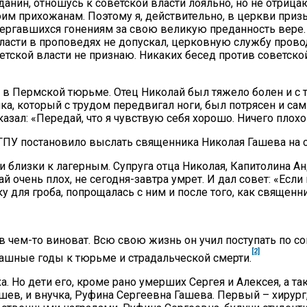
жданин, отношусь к советской власти лояльно, но не отриц
им прихожанам. Поэтому я, действительно, в церкви при
вергавшихся гонениям за свою великую преданность вере
ласти в проповедях не допускал, церковную службу провод
тской власти не признаю. Никаких бесед против советской
в Пермской тюрьме. Отец Николай был тяжело болен и с т
а, который с трудом передвигал ноги, был потрясен и сам 
азал: «Передай, что я чувствую себя хорошо. Ничего плохог
ПУ постановило выслать священника Николая Гашева на се
ли близки к лагерным. Супруга отца Николая, Капитолина 
й очень плох, не сегодня-завтра умрет. И дал совет: «Если
 для гроба, попрощалась с ним и после того, как священни
в чем-то виноват. Всю свою жизнь он учил поступать по со
[2]
рашные годы к тюрьме и страдальческой смерти.
а. Но дети его, кроме рано умерших Сергея и Алексея, а 
ев, и внучка, Руфина Сергеевна Гашева. Первый – хирург