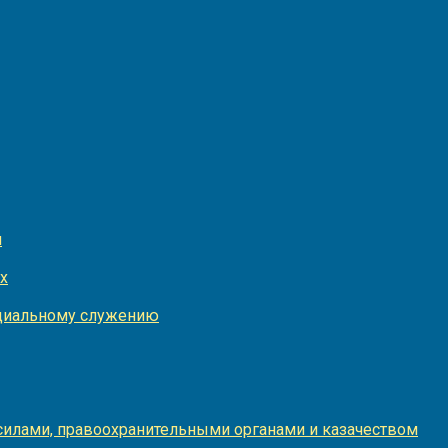
и
х
оциальному служению
илами, правоохранительными органами и казачеством