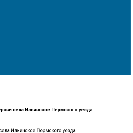
еркви
села Ильинское Пермского уезда
села Ильинское Пермского уезда.