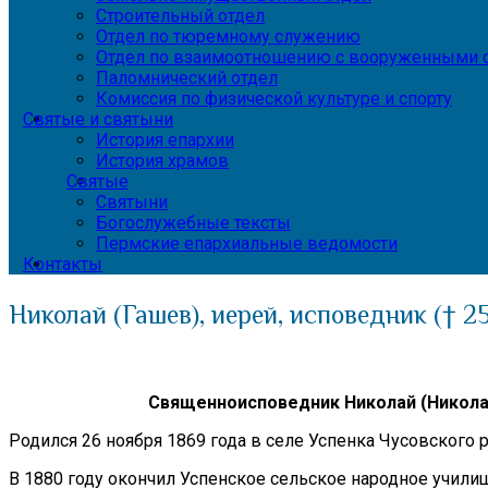
Строительный отдел
Отдел по тюремному служению
Отдел по взаимоотношению с вооруженными с
Паломнический отдел
Комиссия по физической культуре и спорту
Святые и святыни
История епархии
История храмов
Святые
Святыни
Богослужебные тексты
Пермские епархиальные ведомости
Контакты
Николай (Гашев), иерей, исповедник († 2
Священноисповедник Николай (Никола
Родился 26 ноября 1869 года в селе Успенка Чусовского 
В 1880 году окончил Успенское сельское народное учил