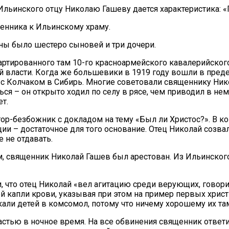
льинского отцу Николаю Гашеву дается характеристика: «
щенника к Ильинскому храму.
ны было шестеро сыновей и три дочери.
ртированного там 10-го красноармейского кавалерийского
й власти. Когда же большевики в 1919 году вошли в преде
с Колчаком в Сибирь. Многие советовали священнику Нико
аться – он открыто ходил по селу в рясе, чем приводил в
ет.
тор-безбожник с докладом на тему «Был ли Христос?». В 
ции – достаточное для того основа­ние. Отец Николай созва
е не отдавать.
, священник Николай Гашев был арестован. Из Ильинского
 что отец Николай «вел агитацию среди верующих, говорил,
ей капли крови, указывая при этом на пример пер­вых хрис
кали де­тей в комсомол, потому что ничему хорошему их та
астью в ночное время. На все обвинения священник ответ