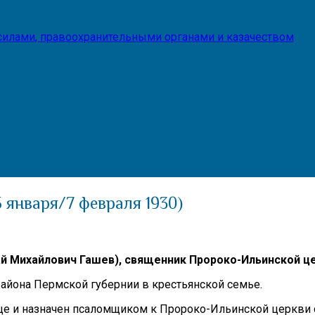
илами, правоохранительными органами и казачеством
5 января/7 февраля 1930)
й Михайлович Гашев),
священник Пророко-Ильинской ц
района Пермской губернии в крестьянской семье.
ище и назначен псаломщиком к Пророко-Ильинской церкви 