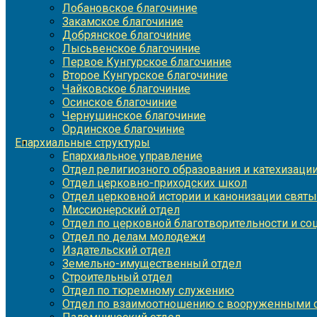
Лобановское благочиние
Закамское благочиние
Добрянское благочиние
Лысьвенское благочиние
Первое Кунгурское благочиние
Второе Кунгурское благочиние
Чайковское благочиние
Осинское благочиние
Чернушинское благочиние
Ординское благочиние
Епархиальные структуры
Епархиальное управление
Отдел религиозного образования и катехизаци
Отдел церковно-приходских школ
Отдел церковной истории и канонизации святы
Миссионерский отдел
Отдел по церковной благотворительности и с
Отдел по делам молодежи
Издательский отдел
Земельно-имущественный отдел
Строительный отдел
Отдел по тюремному служению
Отдел по взаимоотношению с вооруженными с