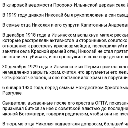
В клировой ведомости Пророко-Ильинской церкви села И
В 1919 году диакон Николай был рукоположен в сан свя
В семье отца Николая и его супруги Капитолины Андреев
В декабре 1918 года в Ильинском вспыхнул мятеж расква
которые расстреляли активистов и сторонников советско
отношение к расстрелу красноармейцев, поспешили уйти 
занятии села Красной армией отец Николай не стал прят
не стали его убивать, и он прослужил в селе еще десять л
30 декабря 1929 года в Ильинское из Перми приехал лек
немедленно закрыть храм, счи­тая, что аргументы его лек
четырехсот человек, и оно постановило: храм на поругани
6 января 1930 года, перед самым Рождеством Христовым
Разгуляе.
Свидетели, вызванные после его ареста в ОГПУ, показали,
призывал биться за нее с советской влас­тью до последн
иконой Богоматери, говорил родителям, чтобы они не пус
В тюрьме отца Николая подвергали допросам, большей ч