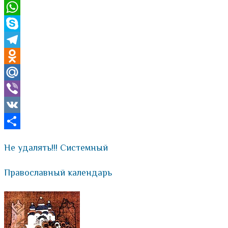
Email
WhatsApp
Skype
Telegram
Odnoklassniki
Mail.Ru
Viber
VK
Отправить
Не удалять!!! Системный
Православный календарь