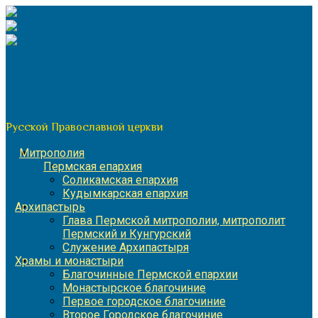
Перейти
к
содержимому
По благословению митрополита Пермского и Кунгурского
Игнатия
Пермская митрополия
Русской Православной церкви
Митрополия
Пермская епархия
Соликамская епархия
Кудымкарская епархия
Архипастырь
Глава Пермской митрополии, митрополит
Пермский и Кунгурский
Служение Архипастыря
Храмы и монастыри
Благочинные Пермской епархии
Монастырское благочиние
Первое городское благочиние
Второе Городское благочиние