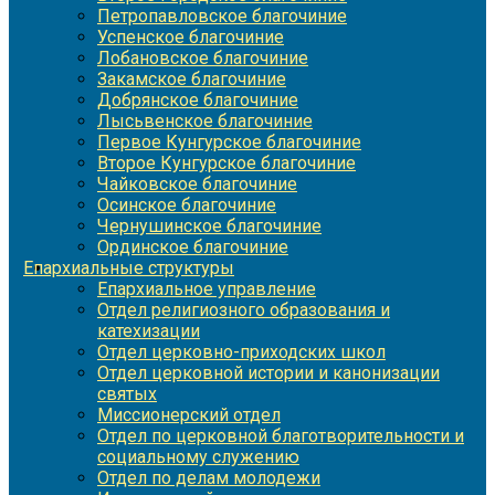
Петропавловское благочиние
Успенское благочиние
Лобановское благочиние
Закамское благочиние
Добрянское благочиние
Лысьвенское благочиние
Первое Кунгурское благочиние
Второе Кунгурское благочиние
Чайковское благочиние
Осинское благочиние
Чернушинское благочиние
Ординское благочиние
Епархиальные структуры
Епархиальное управление
Отдел религиозного образования и
катехизации
Отдел церковно-приходских школ
Отдел церковной истории и канонизации
святых
Миссионерский отдел
Отдел по церковной благотворительности и
социальному служению
Отдел по делам молодежи