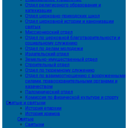
Отдел религиозного образования и
катехизации
Отдел церковно-приходских школ
Отдел церковной истории и канонизации
святых
Миссионерский отдел
Отдел по церковной благотворительности и
социальному служению
Отдел по делам молодежи
Издательский отдел
Земельно-имущественный отдел
Строительный отдел
Отдел по тюремному служению
Отдел по взаимоотношению с вооруженными
силами, правоохранительными органами и
казачеством
Паломнический отдел
Комиссия по физической культуре и спорту
Святые и святыни
История епархии
История храмов
Святые
Святыни