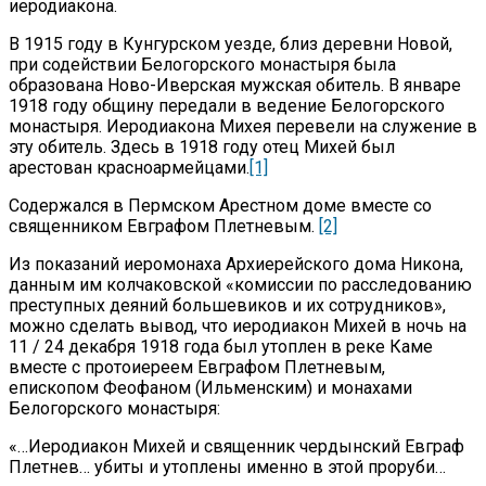
иеродиакона.
В 1915 году в Кунгурском уезде, близ деревни Новой,
при содействии Белогорского монастыря была
образована Ново-Иверская мужская обитель. В январе
1918 году общину передали в ведение Белогорского
монастыря. Иеродиакона Михея перевели на служение в
эту обитель. Здесь в 1918 году отец Михей был
арестован красноармейцами.
[1]
Содержался в Пермском Арестном доме вместе со
священником Евграфом Плетневым.
[2]
Из показаний иеромонаха Архиерейского дома Никона,
данным им колчаковской «комиссии по расследованию
преступных деяний большевиков и их сотрудников»,
можно сделать вывод, что иеродиакон Михей в ночь на
11 / 24 декабря 1918 года был утоплен в реке Каме
вместе с протоиереем Евграфом Плетневым,
епископом Феофаном (Ильменским) и монахами
Белогорского монастыря:
«…Иеродиакон Михей и священник чердынский Евграф
Плетнев… убиты и утоплены именно в этой проруби…