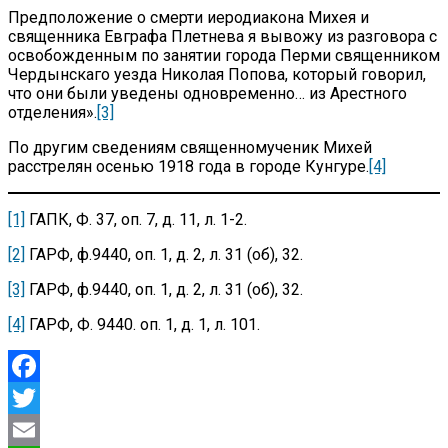
Предположение о смерти иеродиакона Михея и
священника Евграфа Плетнева я вывожу из разговора с
освобожденным по занятии города Перми священником
Чердынскаго уезда Николая Попова, который говорил,
что они были уведены одновременно… из Арестного
отделения».
[3]
По другим сведениям священномученик Михей
расстрелян осенью 1918 года в городе Кунгуре.
[4]
[1]
ГАПК, Ф. 37, оп. 7, д. 11, л. 1-2.
[2]
ГАРФ, ф.9440, оп. 1, д. 2, л. 31 (об), 32.
[3]
ГАРФ, ф.9440, оп. 1, д. 2, л. 31 (об), 32.
[4]
ГАРФ, Ф. 9440. оп. 1, д. 1, л. 101.
Facebook
Twitter