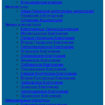
Кудымкарская епархия
Архипастырь
Глава Пермской митрополии, митрополит
Пермский и Кунгурский
Служение Архипастыря
Храмы и монастыри
Благочинные Пермской епархии
Монастырское благочиние
Первое городское благочиние
Второе Городское благочиние
Петропавловское благочиние
Успенское благочиние
Лобановское благочиние
Закамское благочиние
Добрянское благочиние
Лысьвенское благочиние
Первое Кунгурское благочиние
Второе Кунгурское благочиние
Чайковское благочиние
Осинское благочиние
Чернушинское благочиние
Ординское благочиние
Епархиальные структуры
Епархиальное управление