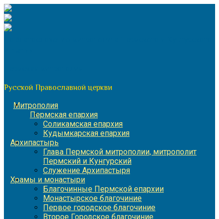
Перейти
к
содержимому
По благословению митрополита Пермского и Кунгурского
Игнатия
Пермская митрополия
Русской Православной церкви
Митрополия
Пермская епархия
Соликамская епархия
Кудымкарская епархия
Архипастырь
Глава Пермской митрополии, митрополит
Пермский и Кунгурский
Служение Архипастыря
Храмы и монастыри
Благочинные Пермской епархии
Монастырское благочиние
Первое городское благочиние
Второе Городское благочиние