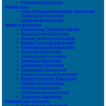
Кудымкарская епархия
Архипастырь
Глава Пермской митрополии, митрополит
Пермский и Кунгурский
Служение Архипастыря
Храмы и монастыри
Благочинные Пермской епархии
Монастырское благочиние
Первое городское благочиние
Второе Городское благочиние
Петропавловское благочиние
Успенское благочиние
Лобановское благочиние
Закамское благочиние
Добрянское благочиние
Лысьвенское благочиние
Первое Кунгурское благочиние
Второе Кунгурское благочиние
Чайковское благочиние
Осинское благочиние
Чернушинское благочиние
Ординское благочиние
Епархиальные структуры
Епархиальное управление