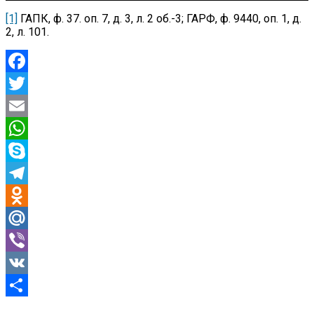
[1]
ГАПК, ф. 37. оп. 7, д. 3, л. 2 об.-3; ГАРФ, ф. 9440, оп. 1, д.
2, л. 101.
Facebook
Twitter
Email
WhatsApp
Skype
Telegram
Odnoklassniki
Mail.Ru
Viber
VK
Отправить