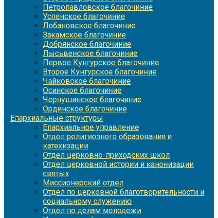
Петропавловское благочиние
Успенское благочиние
Лобановское благочиние
Закамское благочиние
Добрянское благочиние
Лысьвенское благочиние
Первое Кунгурское благочиние
Второе Кунгурское благочиние
Чайковское благочиние
Осинское благочиние
Чернушинское благочиние
Ординское благочиние
Епархиальные структуры
Епархиальное управление
Отдел религиозного образования и
катехизации
Отдел церковно-приходских школ
Отдел церковной истории и канонизации
святых
Миссионерский отдел
Отдел по церковной благотворительности и
социальному служению
Отдел по делам молодежи