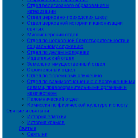
Отдел религиозного образования и
катехизации
Отдел церковно-приходских школ
Отдел церковной истории и канонизации
святых
Миссионерский отдел
Отдел по церковной благотворительности и
социальному служению
Отдел по делам молодежи
Издательский отдел
Земельно-имущественный отдел
Строительный отдел
Отдел по тюремному служению
Отдел по взаимоотношению с вооруженными
силами, правоохранительными органами и
казачеством
Паломнический отдел
Комиссия по физической культуре и спорту
Святые и святыни
История епархии
История храмов
Святые
Святыни