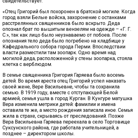
свидетельствует:
«Отец Григорий был похоронен в братской могиле. Когда
город взяли Белые войска, захоронение с останками
расстрелянных священников было вскрыто. Деда
опознал брат по вышитым вензелям на одежде – «Г. Г.
С.», так как лицо было неузнаваемо от побоев. После
опознания тело деда было погребено на кладбище у
Кафедрального собора города Перми. Впоследствии
власти разместили там зоопарк. Одно время над
могилой деда, расположенной у стены зоопарка, стояла
клетка с верблюдом.
В семье священника Григория Гаряева было восемь
детей. Во время ареста отец Григорий успел наказать
своей жене, Вере Васильевне, чтобы та сохранила
семью. В 1919 году, вместе с отступающей Белой
армией, семья ушла в город Курган. В Кунгуре матушка
Вера изменила метрики детей: фамилии и имена
оставила те же, а место рождения записала иное. Семья
жила в страхе, скрываясь от преследований. Позже
Вера Васильевна Гаряева переехала в село Торговище
Суксунского района, где работала учительницей, а
позднее – директором школы.