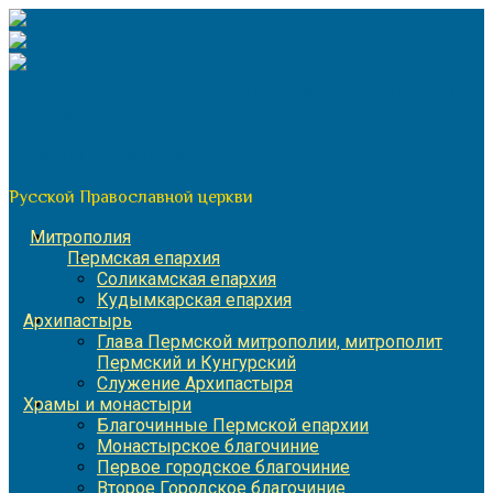
Перейти
к
содержимому
По благословению митрополита Пермского и Кунгурского
Игнатия
Пермская митрополия
Русской Православной церкви
Митрополия
Пермская епархия
Соликамская епархия
Кудымкарская епархия
Архипастырь
Глава Пермской митрополии, митрополит
Пермский и Кунгурский
Служение Архипастыря
Храмы и монастыри
Благочинные Пермской епархии
Монастырское благочиние
Первое городское благочиние
Второе Городское благочиние