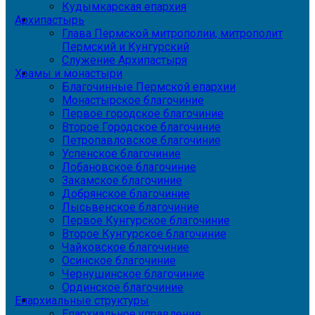
Кудымкарская епархия
Архипастырь
Глава Пермской митрополии, митрополит
Пермский и Кунгурский
Служение Архипастыря
Храмы и монастыри
Благочинные Пермской епархии
Монастырское благочиние
Первое городское благочиние
Второе Городское благочиние
Петропавловское благочиние
Успенское благочиние
Лобановское благочиние
Закамское благочиние
Добрянское благочиние
Лысьвенское благочиние
Первое Кунгурское благочиние
Второе Кунгурское благочиние
Чайковское благочиние
Осинское благочиние
Чернушинское благочиние
Ординское благочиние
Епархиальные структуры
Епархиальное управление