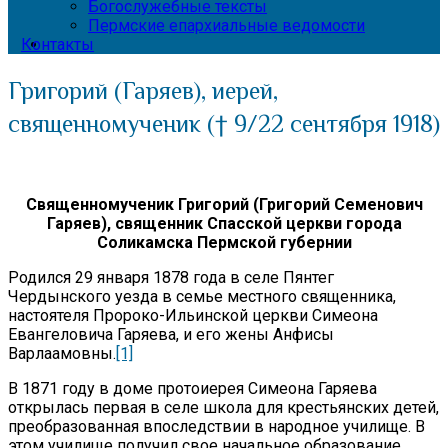
Богослужебные тексты
Пермские епархиальные ведомости
Контакты
Григорий (Гаряев), иерей,
священномученик († 9/22 сентября 1918)
Священномученик Григорий (Григорий Семенович
Гаряев), священник Спасской церкви города
Соликамска Пермской губернии
Родился 29 января 1878 года в селе Пянтег
Чердынского уезда в семье местного священника,
настоятеля Пророко-Ильинской церкви Симеона
Евангеловича Гаряева, и его жены Анфисы
Варлаамовны.
[1]
В 1871 году в доме протоиерея Симеона Гаряева
открылась первая в селе школа для крестьянских детей,
преобразованная впоследствии в народное училище. В
этом училище получил свое начальное образование