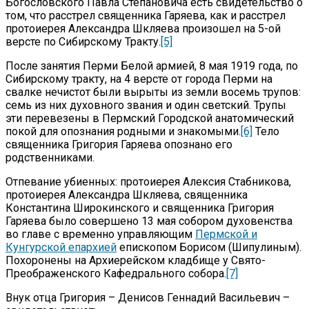
Богословского Павла Степановича есть свидетельство о
том, что расстрел священника Гаряева, как и расстрел
протоиерея Александра Шкляева произошел на 5-ой
версте по Сибирскому Тракту.
[5]
После занятия Перми Белой армией, 8 мая 1919 года, по
Сибирскому тракту, на 4 версте от города Перми на
свалке нечистот были вырыты из земли восемь трупов:
семь из них духовного звания и один светский. Трупы
эти перевезены в Пермский Городской анатомический
покой для опознания родными и знакомыми.
[6]
Тело
священника Григория Гаряева опознано его
родственниками.
Отпевание убиенных: протоиерея Алексия Стабникова,
протоиерея Александра Шкляева, священника
Константина Широкинского и священника Григория
Гаряева было совершено 13 мая собором духовенства
во главе с временно управляющим
Пермской и
Кунгурской епархией
епископом Борисом (Шипулиным).
Похоронены на Архиерейском кладбище у Свято-
Преображенского Кафедрального собора.
[7]
Внук отца Григория – Денисов Геннадий Васильевич –