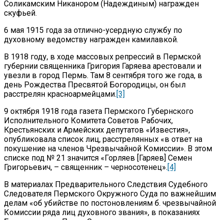
Соликамским Никанором (Надеждиным) награжден
скуфьей.
6 мая 1915 года за отлично-усердную службу по
духовному ведомству награжден камилавкой.
В 1918 году, в ходе массовых репрессий в Пермской
губернии священника Григория Гаряева арестовали и
увезли в город Пермь. Там 8 сентября того же года, в
день Рождества Пресвятой Богородицы, он был
расстрелян красноармейцами.
[3]
9 октября 1918 года газета Пермского Губернского
Исполнительного Комитета Советов Рабочих,
Крестьянских и Армейских депутатов «Известия»,
опубликовала список лиц, расстрелянных «в ответ на
покушение на членов Чрезвычайной Комиссии». В этом
списке под № 21 значится «Горляев [Гаряев] Семен
Григорьевич, – священник – черносотенец».
[4]
В материалах Предварительного Следствия Судебного
Следователя Пермского Окружного Суда по важнейшим
делам «об убийстве по постоновлениям б. чрезвычайной
Комиссии ряда лиц духовного звания», в показаниях