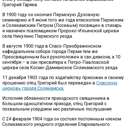
Григорий Гаряев.
В 1900 году он окончил Пермскую Духовную
семинарию и 9 июня того же года епископом Пермским
и Соликамским Петром (Лосевым) посвящен в стихарь
и назначен псаломщиком Пророко-Ильинской церкви
села Никулино Пермского уезда.
В августе 1900 года в Спасо-Преображенском
кафедральном соборе города Перми тем же
Преосвященным был рукоположен в сан диакона, а 10
сентября – в сан пресвитера к Петро-Павловской
церкви села Космо-Дамианское Соликамского уезда.
11 декабря 1903 года по ходатайству прихожан и своему
прошению отец Григорий был переведен в
Спасскую
церковь города Соликамска.
Исполняя обязанности приходского священника в
большом одноштатном приходе, отец Григорий с
похвальным усердием нес различные послушания:
С 24 февраля 1904 года он состоял постоянным членом
Соликамского уездного отделения Епархиального