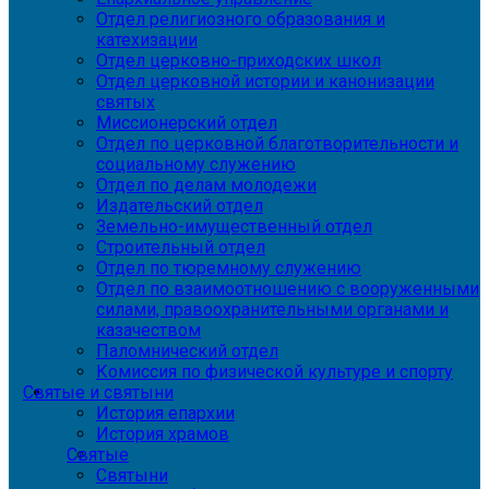
Отдел религиозного образования и
катехизации
Отдел церковно-приходских школ
Отдел церковной истории и канонизации
святых
Миссионерский отдел
Отдел по церковной благотворительности и
социальному служению
Отдел по делам молодежи
Издательский отдел
Земельно-имущественный отдел
Строительный отдел
Отдел по тюремному служению
Отдел по взаимоотношению с вооруженными
силами, правоохранительными органами и
казачеством
Паломнический отдел
Комиссия по физической культуре и спорту
Святые и святыни
История епархии
История храмов
Святые
Святыни