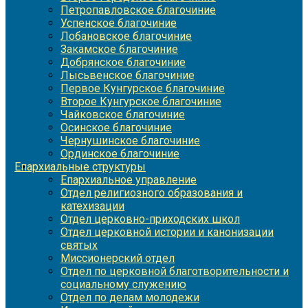
Петропавловское благочиние
Успенское благочиние
Лобановское благочиние
Закамское благочиние
Добрянское благочиние
Лысьвенское благочиние
Первое Кунгурское благочиние
Второе Кунгурское благочиние
Чайковское благочиние
Осинское благочиние
Чернушинское благочиние
Ординское благочиние
Епархиальные структуры
Епархиальное управление
Отдел религиозного образования и
катехизации
Отдел церковно-приходских школ
Отдел церковной истории и канонизации
святых
Миссионерский отдел
Отдел по церковной благотворительности и
социальному служению
Отдел по делам молодежи