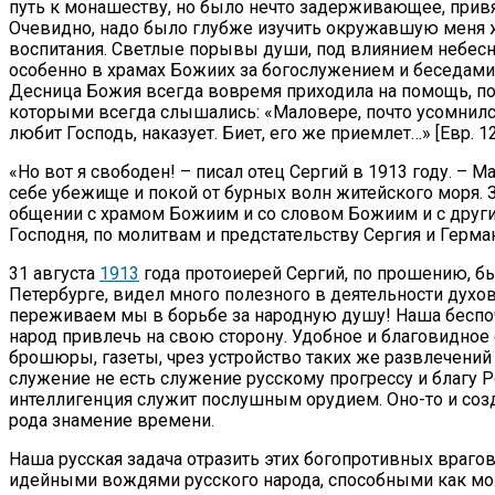
путь к монашеству, но было нечто задерживающее, привя
Очевидно, надо было глубже изучить окружавшую меня жи
воспитания. Светлые порывы души, под влиянием небес
особенно в храмах Божиих за богослужением и беседами
Десница Божия всегда вовремя приходила на помощь, по
которыми всегда слышались: «Маловере, почто усомнился 
любит Господь, наказует. Биет, его же приемлет…» [Евр. 12.
«Но вот я свободен! – писал отец Сергий в 1913 году. –
себе убежище и покой от бурных волн житейского моря.
общении с храмом Божиим и со словом Божиим и с други
Господня, по молитвам и предстательству Сергия и Герма
31 августа
1913
года протоиерей Сергий, по прошению, б
Петербурге, видел много полезного в деятельности духо
переживаем мы в борьбе за народную душу! Наша беспоч
народ привлечь на свою сторону. Удобное и благовидное
брошюры, газеты, чрез устройство таких же развлечений
служение не есть служение русскому прогрессу и благу Р
интеллигенция служит послушным орудием. Оно-то и созд
рода знамение времени.
Наша русская задача отразить этих богопротивных враг
идейными вождями русского народа, способными как мо