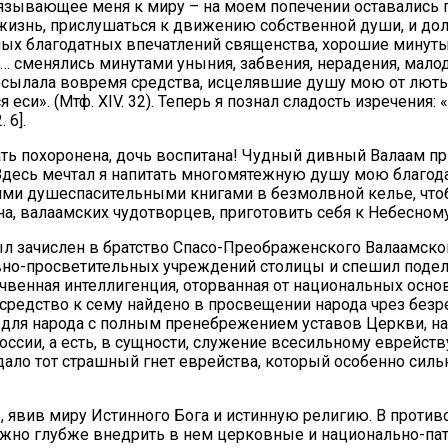
зывающее меня к миру – на моем попечении оставались пр
знь, прислушаться к движению собственной души, и долго
ных благодатных впечатлений священства, хорошие мину
… сменялись минутами уныния, забвения, нерадения, мало
сылала вовремя средства, исцелявшие душу мою от лютых
еси». (Мтф. XIV. 32). Теперь я познал сладость изречения
 6].
 Мать похоронена, дочь воспитана! Чудный дивный Валаам п
 Здесь мечтал я напитать многомятежную душу мою благо
ми душеспасительными книгами в безмолвной келье, чтоб
на, валаамских чудотворцев, приготовить себя к Небесном
ыл зачислен в братство Спасо-Преображенского Валаамск
вно-просветительных учреждений столицы и спешил подели
венная интеллигенция, оторванная от национальных основ
 средство к сему найдено в просвещении народа чрез без
 для народа с полным пренебрежением уставов Церкви, на
оссии, а есть, в сущности, служение всесильному еврейств
ало тот страшный гнет еврейства, который особенно сильн
ов, явив миру Истинного Бога и истинную религию. В про
жно глубже внедрить в нем церковные и национально-пат