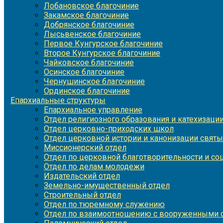
Лобановское благочиние
Закамское благочиние
Добрянское благочиние
Лысьвенское благочиние
Первое Кунгурское благочиние
Второе Кунгурское благочиние
Чайковское благочиние
Осинское благочиние
Чернушинское благочиние
Ординское благочиние
Епархиальные структуры
Епархиальное управление
Отдел религиозного образования и катехизаци
Отдел церковно-приходских школ
Отдел церковной истории и канонизации святы
Миссионерский отдел
Отдел по церковной благотворительности и с
Отдел по делам молодежи
Издательский отдел
Земельно-имущественный отдел
Строительный отдел
Отдел по тюремному служению
Отдел по взаимоотношению с вооруженными с