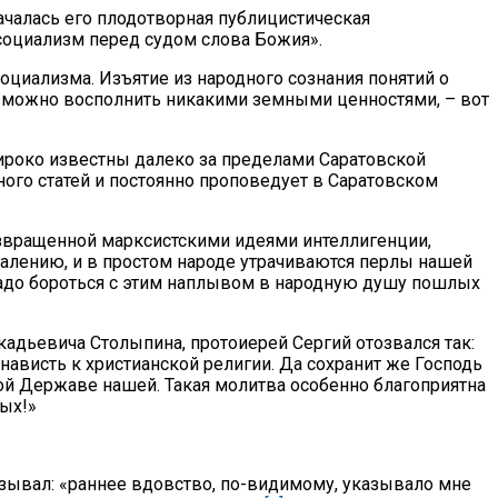
ачалась его плодотворная публицистическая
 социализм перед судом слова Божия».
циализма. Изъятие из народного сознания понятий о
озможно восполнить никакими земными ценностями, – вот
широко известны далеко за пределами Саратовской
ного статей и постоянно проповедует в Саратовском
развращенной марксистскими идеями интеллигенции,
жалению, и в простом народе утрачиваются перлы нашей
 Надо бороться с этим наплывом в народную душу пошлых
кадьевича Столыпина, протоиерей Сергий отозвался так:
ависть к христианской религии. Да сохранит же Господь
й Державе нашей. Такая молитва особенно благоприятна
вых!»
азывал: «раннее вдовство, по-видимому, указывало мне