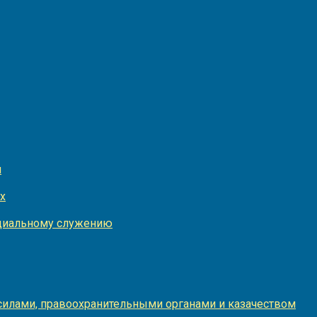
и
х
оциальному служению
илами, правоохранительными органами и казачеством