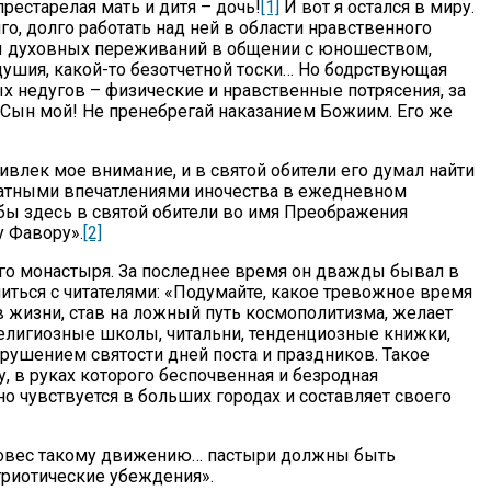
естарелая мать и дитя – дочь!
[1]
И вот я остался в миру.
, долго работать над ней в области нравственного
ты духовных переживаний в общении с юношеством,
душия, какой-то безотчетной тоски… Но бодрствующая
 недугов – физические и нравственные потрясения, за
: «Сын мой! Не пренебрегай наказанием Божиим. Его же
ривлек мое внимание, и в святой обители его думал найти
датными впечатлениями иночества в ежедневном
ы здесь в святой обители во имя Преображения
у Фавору».
[2]
ого монастыря. За последнее время он дважды бывал в
ться с читателями: «Подумайте, какое тревожное время
 жизни, став на ложный путь космополитизма, желает
религиозные школы, читальни, тенденциозные книжки,
рушением святости дней поста и праздников. Такое
у, в руках которого беспочвенная и безродная
о чувствуется в больших городах и составляет своего
тивовес такому движению… пастыри должны быть
риотические убеждения».