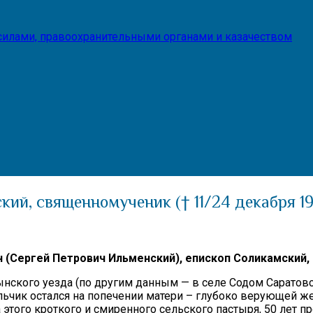
илами, правоохранительными органами и казачеством
ий, священномученик († 11/24 декабря 19
(Сергей Петрович Ильменский),
епископ Соликамский,
лынского уезда (по другим данным — в селе Содом Саратов
альчик остался на попечении матери – глубоко верующей ж
ого кроткого и смиренного сельского пастыря, 50 лет пр