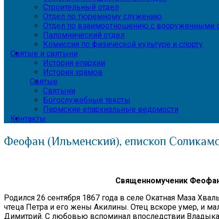
Строительный отдел
Отдел по тюремному служению
Отдел по взаимоотношению с вооруженными с
Паломнический отдел
Комиссия по физической культуре и спорту
Святые и святыни
История епархии
История храмов
Святые
Святыни
Богослужебные тексты
Пермские епархиальные ведомости
Контакты
Феофан (Ильменский), епископ Соликамск
Священномученик Феофан 
Родился 26 сентября 1867 года в селе Окатная Маза Хва
чтеца Петра и его жены Акилины. Отец вскоре умер, и м
Димитрий. С любовью вспоминал впоследствии Владыка эт