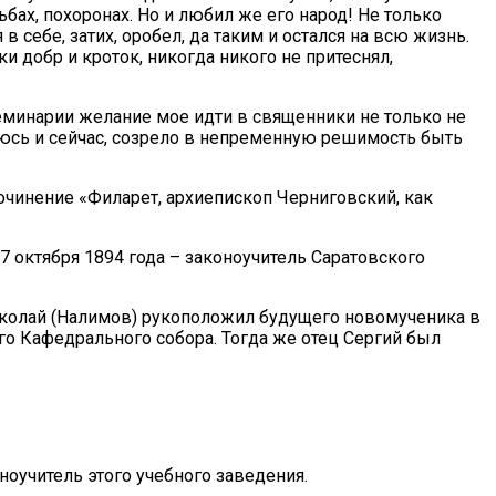
бах, похоронах. Но и любил же его народ! Не только
в себе, затих, оробел, да таким и остался на всю жизнь.
 добр и кроток, никогда никого не притеснял,
еминарии желание мое идти в священники не только не
таюсь и сейчас, созрело в непременную решимость быть
чинение «Филарет, архиепископ Черниговский, как
7 октября 1894 года – законоучитель Саратовского
иколай (Налимов) рукоположил будущего новомученика в
го Кафедрального собора. Тогда же отец Сергий был
оучитель этого учебного заведения.