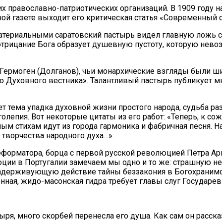
х православно-патриотических организаций. В 1909 году н
вной газете выходит его критическая статья «Современный
атериальными саратовский пастырь видел главную ложь со
отрицание Бога образует душевную пустоту, которую нев
й Гермоген (Долганов), чьи монархические взгляды были 
го Духовного вестника». Талантливый пастырь публикует м
ает тема упадка духовной жизни простого народа, судьба 
епия. Вот некоторые цитаты из его работ: «Теперь, к со
ным стихам идут из города гармоника и фабричная песня.
 творчества народного духа…».
реформатора, борца с первой русской революцией Петра Ар
ии в Португалии замечаем мы одно и то же: страшную нен
адерживующую действие тайны беззакония в Богохранимо
нная, жидо-масонская гидра требует главы слуг Государе
ыря, много скорбей перенесла его душа. Как сам он расск