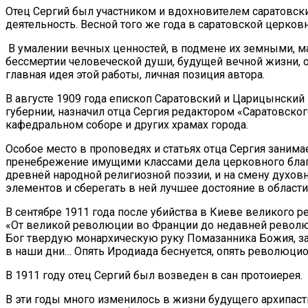
Отец Сергий был участником и вдохновителем саратовски
деятельность. Весной того же года в саратовской церко
В умалении вечных ценностей, в подмене их земными, м
бессмертии человеческой души, будущей вечной жизни, 
главная идея этой работы, личная позиция автора.
В августе 1909 года епископ Саратовский и Царицынски
губернии, назначил отца Сергия редактором «Саратовско
кафедральном соборе и других храмах города.
Особое место в проповедях и статьях отца Сергия заним
пренебрежение имущими классами дела церковного благол
древней народной религиозной поэзии, и на смену духов
элементов и сберегать в ней лучшее достояние в области
В сентябре 1911 года после убийства в Киеве великого 
«От великой революции во Франции до недавней революц
Бог твердую монархическую руку Помазанника Божия, з
в наши дни… Опять Иродиада беснуется, опять революцио
В 1911 году отец Сергий был возведен в сан протоиерея.
В эти годы много изменилось в жизни будущего архипаст