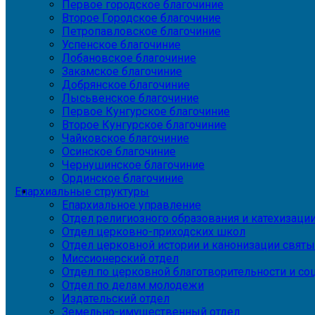
Первое городское благочиние
Второе Городское благочиние
Петропавловское благочиние
Успенское благочиние
Лобановское благочиние
Закамское благочиние
Добрянское благочиние
Лысьвенское благочиние
Первое Кунгурское благочиние
Второе Кунгурское благочиние
Чайковское благочиние
Осинское благочиние
Чернушинское благочиние
Ординское благочиние
Епархиальные структуры
Епархиальное управление
Отдел религиозного образования и катехизаци
Отдел церковно-приходских школ
Отдел церковной истории и канонизации святы
Миссионерский отдел
Отдел по церковной благотворительности и с
Отдел по делам молодежи
Издательский отдел
Земельно-имущественный отдел