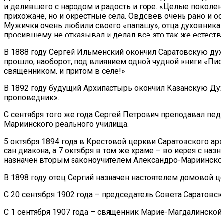
и делившего с народом и радость и горе. «Целые поколени
прихожане, но и окрестные cела. Овдовев очень рано и ост
Мужички очень любили своего «папашу», отца духовника. 
просившему не отказывал и делал все это так же естеств
В 1888 году Сергей Ильменский окончил Саратовскую дух
прошло, наоборот, под влиянием одной чудной книги «Пи
священником, и притом в селе!»
В 1892 году будущий Архипастырь окончил Казанскую Ду
проповедник».
С сентября того же года Сергей Петрович преподавал пе
Мариинского реального училища.
5 октября 1894 года в Крестовой церкви Саратовского 
сан диакона, а 7 октября в том же храме – во иерея с 
назначен вторым законоучителем Александро-Мариинско
В 1898 году отец Сергий назначен настоятелем домовой 
С 20 сентября 1902 года – председатель Совета Саратовс
С 1 сентября 1907 года – священник Марие-Магдалинской