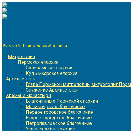
Перейти
к
содержимому
По благословению митрополита Пермского и Кунгурского 
Пермская митрополия
Русской Православной церкви
Митрополия
Пермская епархия
Соликамская епархия
Кудымкарская епархия
Архипастырь
Глава Пермской митрополии, митрополит Перм
Служение Архипастыря
Храмы и монастыри
Благочинные Пермской епархии
Монастырское благочиние
Первое городское благочиние
Второе Городское благочиние
Петропавловское благочиние
Успенское благочиние