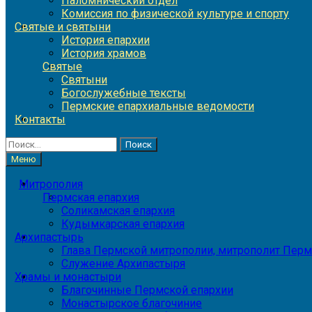
Паломнический отдел
Комиссия по физической культуре и спорту
Святые и святыни
История епархии
История храмов
Святые
Святыни
Богослужебные тексты
Пермские епархиальные ведомости
Контакты
Найти:
Меню
Митрополия
Пермская епархия
Соликамская епархия
Кудымкарская епархия
Архипастырь
Глава Пермской митрополии, митрополит Перм
Служение Архипастыря
Храмы и монастыри
Благочинные Пермской епархии
Монастырское благочиние