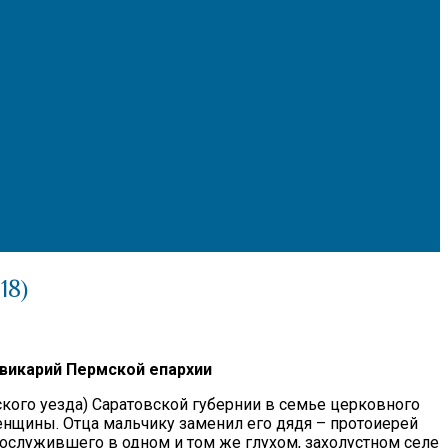
18)
 викарий Пермской епархии
ского уезда) Саратовской губернии в семье церковного
енщины. Отца мальчику заменил его дядя – протоиерей
ослужившего в одном и том же глухом, захолустном селе