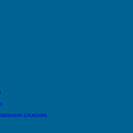
и
х
оциальному служению