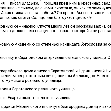
я, – писал Владыка, – прошли пред ним в крестинах, свадь
авшись с сыном, да с нами, сиротами, он как-то замкнулся 
А как стяжалась эта любовь? Он просто был по-евангельски
енно, как светит Солнце или благоухает цветок!»
овную семинарию. Спустя много лет он рассказывал: «В с
сьма о должностях священного сана», с которой я не расс
ховную Академию со степенью кандидата богословия за со
дагогику в Саратовском епархиальном женском училище. С 
архиерейского дома епископ Саратовский и Царицынский Н
назначением сверхштатным священником Александро-Невско
го мужского реального училища.
церкви Саратовского реального училища.
кого Епархиального женского училища.
 церкви Мариинского института благородных девиц и закон