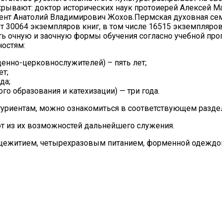
крывают: доктор исторических наук протоиерей Алексей Ма
цент Анатолий Владимирович Жохов.Пермская духовная сем
ет 30064 экземпляров книг, в том числе 16515 экземпляр
ть очную и заочную формы обучения согласно учебной пр
ностям:
щенно-церковнослужителей) – пять лет;
ет;
да;
го образования и катехизации) — три года.
уриентам, можно ознакомиться в соответствующем раздел
т из их возможностей дальнейшего служения.
бщежитием, четырехразовым питанием, форменной одеждо