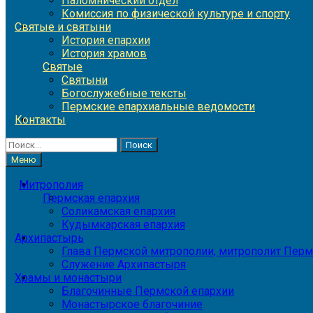
Паломнический отдел
Комиссия по физической культуре и спорту
Святые и святыни
История епархии
История храмов
Святые
Святыни
Богослужебные тексты
Пермские епархиальные ведомости
Контакты
Найти:
Меню
Митрополия
Пермская епархия
Соликамская епархия
Кудымкарская епархия
Архипастырь
Глава Пермской митрополии, митрополит Перм
Служение Архипастыря
Храмы и монастыри
Благочинные Пермской епархии
Монастырское благочиние