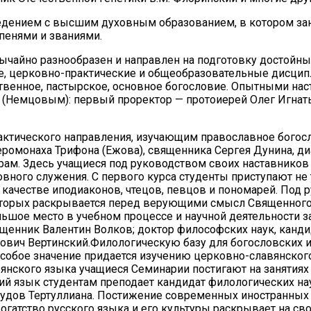
дением с высшим духовным образованием, в котором зан
пенями и званиями.
ычайно разнообразен и направлен на подготовку достойн
е, церковно-практические и общеобразовательные дисцип
ственное, пастырское, основное богословие. Опытными на
Немцовым): первый проректор — протоиерей Олег Игнатье
тического направления, изучающим православное богослуж
ромонаха Трифона (Ежова), священника Сергея Дунина, ди
храм. Здесь учащиеся под руководством своих наставнико
вного служения. С первого курса студенты приступают не
в качестве иподиаконов, чтецов, певцов и пономарей. По
оторых раскрывается перед верующими смысл Священного 
льшое место в учебном процессе и научной деятельности 
енник Валентин Волков; доктор философских наук, кандид
ович Вертинский.Филологическую базу для богословских и
 Особое значение придается изучению церковно-славянско
нского языка учащиеся Семинарии постигают на занятиях 
й язык студентам преподает кандидат филологических на
рудов Тертуллиана. Постижение современных иностранных 
гатство русского языка и его культуры раскрывает на св