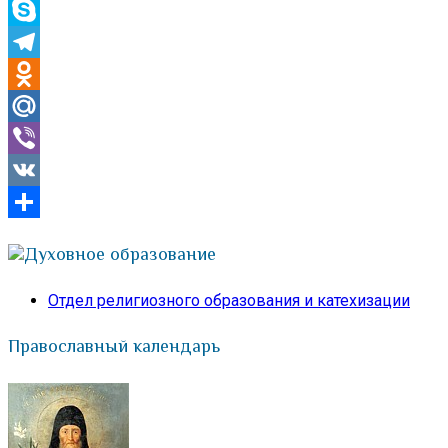
WhatsApp
Skype
Telegram
Odnoklassniki
Mail.Ru
Viber
VK
Отправить
Духовное образование
Отдел религиозного образования и катехизации
Православный календарь