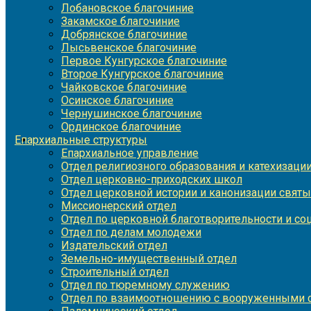
Лобановское благочиние
Закамское благочиние
Добрянское благочиние
Лысьвенское благочиние
Первое Кунгурское благочиние
Второе Кунгурское благочиние
Чайковское благочиние
Осинское благочиние
Чернушинское благочиние
Ординское благочиние
Епархиальные структуры
Епархиальное управление
Отдел религиозного образования и катехизаци
Отдел церковно-приходских школ
Отдел церковной истории и канонизации святы
Миссионерский отдел
Отдел по церковной благотворительности и с
Отдел по делам молодежи
Издательский отдел
Земельно-имущественный отдел
Строительный отдел
Отдел по тюремному служению
Отдел по взаимоотношению с вооруженными с