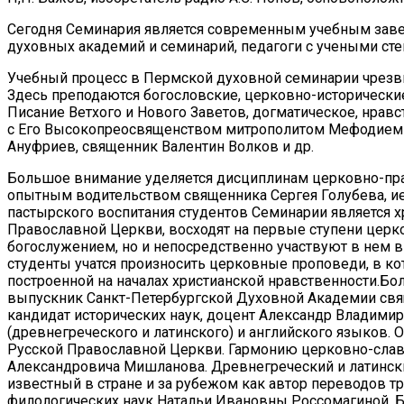
Сегодня Семинария является современным учебным заве
духовных академий и семинарий, педагоги с учеными сте
Учебный процесс в Пермской духовной семинарии чрезв
Здесь преподаются богословские, церковно-исторически
Писание Ветхого и Нового Заветов, догматическое, нрав
с Его Высокопреосвященством митрополитом Мефодием (
Ануфриев, священник Валентин Волков и др.
Большое внимание уделяется дисциплинам церковно-прак
опытным водительством священника Сергея Голубева, ие
пастырского воспитания студентов Семинарии является 
Православной Церкви, восходят на первые ступени церко
богослужением, но и непосредственно участвуют в нем 
студенты учатся произносить церковные проповеди, в к
построенной на началах христианской нравственности.Бо
выпускник Санкт-Петербургской Духовной Академии свящ
кандидат исторических наук, доцент Александр Владимир
(древнегреческого и латинского) и английского языков.
Русской Православной Церкви. Гармонию церковно-славя
Александровича Мишланова. Древнегреческий и латински
известный в стране и за рубежом как автор переводов т
филологических наук Натальи Ивановны Россомагиной. Бо