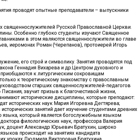
ятия проводят опытные преподаватели – выпускники
ых священнослужителей Русской Православной Церкви.
лины. Особенно глубоко студенты изучают Священное
ставниками в этом являются священнослужители во главе
в, иеромонах Роман (Черепанов), протоиерей Игорь
ение, его строй и символику. Занятия проводятся под
акона Геннадия Вихарева и др.Центром духовного и
в приобщаются к литургическим сокровищам
 только к теоретическому знакомству с православным
д руководством старших священнослужителей-педагогов
Писания, звучит призыв к благочестивой жизни,
занимают исторические дисциплины, которые преподают:
ат исторических наук Мария Игоревна Дегтярева;
 исторических занятий дает изучение студентами древних
го языка, который является богослужебным языком
доктора филологических наук, профессора Валерия
ук, доцент Александр Юрьевич Братухин, широко
языков происходит на занятиях кандидата
оих уроках Людмила Викторовна Братухина.