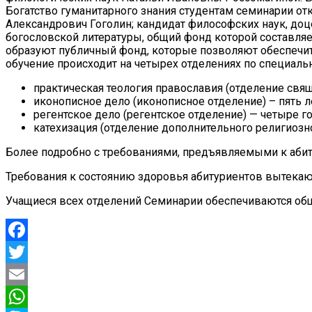
Богатство гуманитарного знания студентам семинарии от
Александрович Гоголин; кандидат философских наук, до
богословской литературы, общий фонд которой составля
образуют публичный фонд, которые позволяют обеспечи
обучение происходит на четырех отделениях по специаль
практическая теология православия (отделение свя
иконописное дело (иконописное отделение) – пять л
регентское дело (регентское отделение) — четыре го
катехизация (отделение дополнительного религиозно
Более подробно с требованиями, предъявляемыми к абит
Требования к состоянию здоровья абитуриентов вытекаю
Учащиеся всех отделений Семинарии обеспечиваются о
Facebook
Twitter
Email