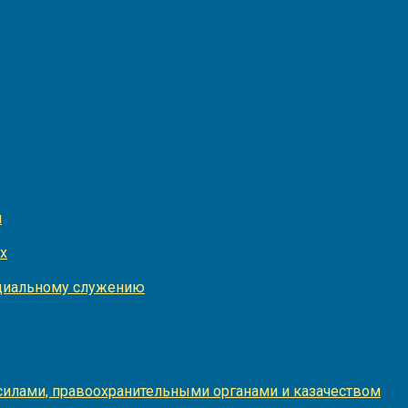
и
х
оциальному служению
илами, правоохранительными органами и казачеством