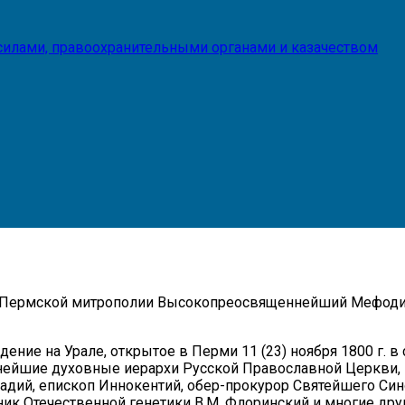
илами, правоохранительными органами и казачеством
а Пермской митрополии Высокопреосвященнейший Мефодий
ние на Урале, открытое в Перми 11 (23) ноября 1800 г. в 
ейшие духовные иерархи Русской Православной Церкви, в
адий, епископ Иннокентий, обер-прокурор Святейшего Сино
ник Отечественной генетики В.М. Флоринский и многие дру