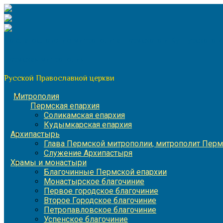
Перейти
к
содержимому
По благословению митрополита Пермского и Кунгурского 
Пермская митрополия
Русской Православной церкви
Митрополия
Пермская епархия
Соликамская епархия
Кудымкарская епархия
Архипастырь
Глава Пермской митрополии, митрополит Перм
Служение Архипастыря
Храмы и монастыри
Благочинные Пермской епархии
Монастырское благочиние
Первое городское благочиние
Второе Городское благочиние
Петропавловское благочиние
Успенское благочиние