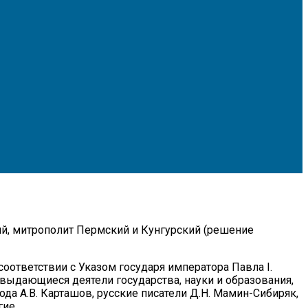
, митрополит Пермский и Кунгурский (решение
соответствии с Указом государя императора Павла I.
ыдающиеся деятели государства, науки и образования,
да А.В. Карташов, русские писатели Д.Н. Мамин-Сибиряк,
гие.