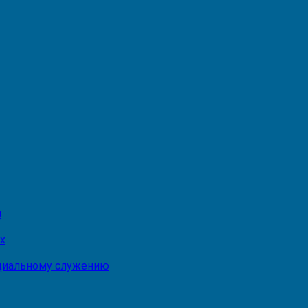
и
х
оциальному служению