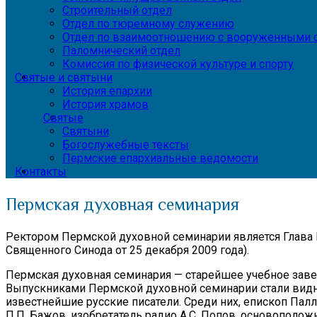
Строительный отдел
Отдел по тюремному служению
Отдел по взаимоотношению с вооруженными с
Паломнический отдел
Комиссия по физической культуре и спорту
Святые и святыни
История епархии
История храмов
Святые
Святыни
Богослужебные тексты
Пермские епархиальные ведомости
Контакты
Пермская духовная семинария
Ректором Пермской духовной семинарии является Глав
Священного Синода от 25 декабря 2009 года).
Пермская духовная семинария — старейшее учебное заведе
Выпускниками Пермской духовной семинарии стали видн
известнейшие русские писатели. Среди них, епископ Палл
П,П. Бажов, изобретатель радио А.С. Попов, основополож