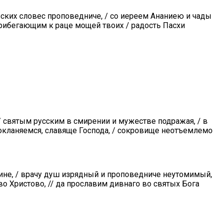
ьских словес проповедниче, / со иереем Ананиею и чады
рибегающим к раце мощей твоих / радость Пасхи
/ святым русским в смирении и мужестве подражая, / в
покланяемся, славяще Господа, / сокровище неотъемлемо
ине, / врачу душ изрядный и проповедниче неутомимый,
во Христово, // да прославим дивнаго во святых Бога