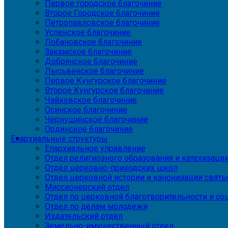
Первое городское благочиние
Второе Городское благочиние
Петропавловское благочиние
Успенское благочиние
Лобановское благочиние
Закамское благочиние
Добрянское благочиние
Лысьвенское благочиние
Первое Кунгурское благочиние
Второе Кунгурское благочиние
Чайковское благочиние
Осинское благочиние
Чернушинское благочиние
Ординское благочиние
Епархиальные структуры
Епархиальное управление
Отдел религиозного образования и катехизаци
Отдел церковно-приходских школ
Отдел церковной истории и канонизации святы
Миссионерский отдел
Отдел по церковной благотворительности и с
Отдел по делам молодежи
Издательский отдел
Земельно-имущественный отдел