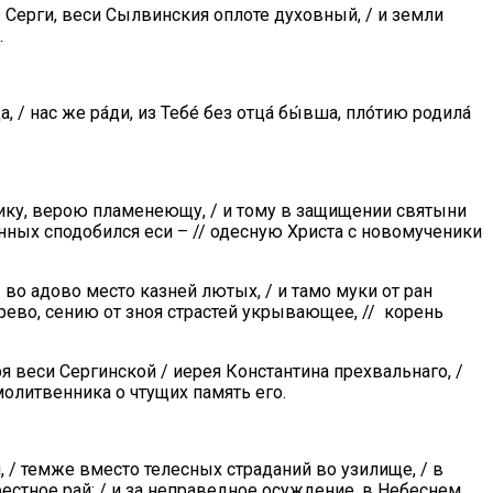
 Серги, веси Сылвинския оплоте духовный, / и земли
.
, / нас же ра́ди, из Тебе́ без отца́ бы́вша, пло́тию родила́
нику, верою пламенеющу, / и тому в защищении святыни
нных сподобился еси – // одесную Христа с новомученики
во адово место казней лютых, / и тамо муки от ран
древо, сению от зноя страстей укрывающее, // корень
 веси Сергинской / иерея Константина прехвальнаго, /
молитвенника о чтущих память его.
 / темже вместо телесных страданий во узилище, / в
стное рай: / и за неправедное осуждение, в Небеснем