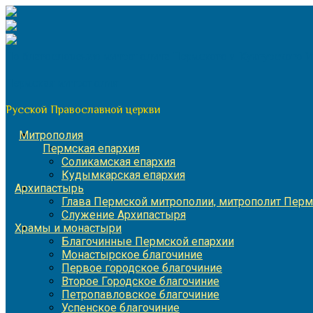
Перейти
к
содержимому
По благословению митрополита Пермского и Кунгурского 
Пермская митрополия
Русской Православной церкви
Митрополия
Пермская епархия
Соликамская епархия
Кудымкарская епархия
Архипастырь
Глава Пермской митрополии, митрополит Перм
Служение Архипастыря
Храмы и монастыри
Благочинные Пермской епархии
Монастырское благочиние
Первое городское благочиние
Второе Городское благочиние
Петропавловское благочиние
Успенское благочиние