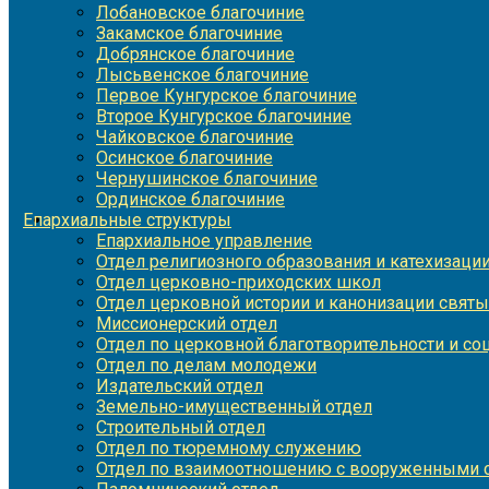
Лобановское благочиние
Закамское благочиние
Добрянское благочиние
Лысьвенское благочиние
Первое Кунгурское благочиние
Второе Кунгурское благочиние
Чайковское благочиние
Осинское благочиние
Чернушинское благочиние
Ординское благочиние
Епархиальные структуры
Епархиальное управление
Отдел религиозного образования и катехизаци
Отдел церковно-приходских школ
Отдел церковной истории и канонизации святы
Миссионерский отдел
Отдел по церковной благотворительности и с
Отдел по делам молодежи
Издательский отдел
Земельно-имущественный отдел
Строительный отдел
Отдел по тюремному служению
Отдел по взаимоотношению с вооруженными с