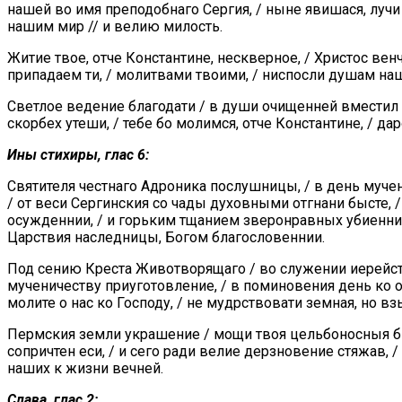
нашей во имя преподобнаго Сергия, / ныне явишася, луч
нашим мир // и велию милость.
Житие твое, отче Константине, нескверное, / Христос вен
припадаем ти, / молитвами твоими, / ниспосли душам на
Светлое ведение благодати / в души очищенней вместил 
скорбех утеши, / тебе бо молимся, отче Константине, / д
Ины стихиры, глас 6:
Святителя честнаго Адроника послушницы, / в день муче
/ от веси Сергинския со чады духовными отгнани бысте, 
осужденнии, / и горьким тщанием зверонравных убиеннии,
Царствия наследницы, Богом благословеннии.
Под сению Креста Животворящаго / во служении иерейст
мученичеству приуготовление, / в поминовения день ко о
молите о нас ко Господу, / не мудрствовати земная, но в
Пермския земли украшение / мощи твоя цельбоносныя б
сопричтен еси, / и сего ради велие дерзновение стяжав, 
наших к жизни вечней.
Слава, глас 2: