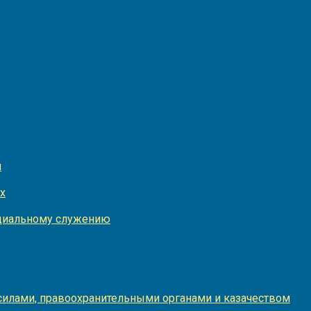
и
х
оциальному служению
илами, правоохранительными органами и казачеством