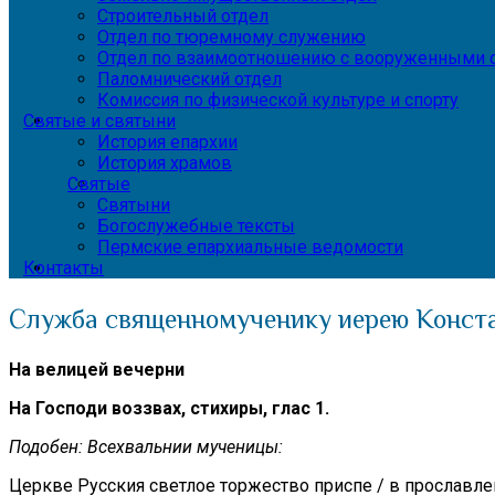
Строительный отдел
Отдел по тюремному служению
Отдел по взаимоотношению с вооруженными с
Паломнический отдел
Комиссия по физической культуре и спорту
Святые и святыни
История епархии
История храмов
Святые
Святыни
Богослужебные тексты
Пермские епархиальные ведомости
Контакты
Служба священномученику иерею Конста
На велицей вечерни
На Господи воззвах, стихиры, глас 1.
Подобен: Всехвальнии мученицы:
Церкве Русския светлое торжество приспе / в прославле