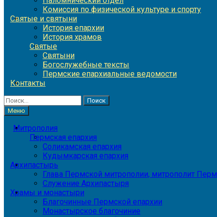
Паломнический отдел
Комиссия по физической культуре и спорту
Святые и святыни
История епархии
История храмов
Святые
Святыни
Богослужебные тексты
Пермские епархиальные ведомости
Контакты
Найти:
Меню
Митрополия
Пермская епархия
Соликамская епархия
Кудымкарская епархия
Архипастырь
Глава Пермской митрополии, митрополит Перм
Служение Архипастыря
Храмы и монастыри
Благочинные Пермской епархии
Монастырское благочиние