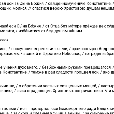
ал еси за Сына Божия, / священномучениче Константине, /
ающих, молися, // спастися верою Христовою душам нашим
а́ еси́ Сы́на Бо́жия, / от Отца́ без ма́тере пре́жде век су́ща
й моли́ти, / изба́витися от бед душа́м на́шим.
десе»
ине, / послушник верен явился еси, / архипастырю Андро
рашаемь, / званый в Царствие Небесное, / награды избра
е учения духовнаго, / безбожными руками превращагося, / 
е Константине, / темже в раи сладости процвел еси, / яко 
чивши, / о обретении честных священных мощей, / пастыря
ьника, / лика страдальцев Христовых сопричастника, // и 
ы твоими / вся претерпел еси Безсмертнаго ради Владыки,
а, / за скорби слезныя улучиша венцы, / за смирение кре