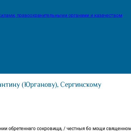
илами, правоохранительными органами и казачеством
нтину (Юрганову), Сергинскому
нии обретеннаго сокровища, / честныя бо мощи священном