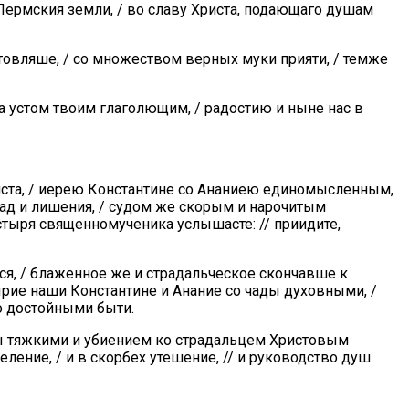
Пермския земли, / во славу Христа, подающаго душам
готовляше, / со множеством верных муки прияти, / темже
а устом твоим глаголющим, / радостию и ныне нас в
иста, / иерею Константине со Ананиею единомысленным,
глад и лишения, / судом же скорым и нарочитым
стыря священномученика услышасте: // приидите,
я, / блаженное же и страдальческое скончавше к
ырие наши Константине и Анание со чады духовными, /
го достойными быти.
ы тяжкими и убиением ко страдальцем Христовым
еление, / и в скорбех утешение, // и руководство душ