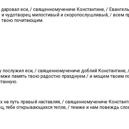
даровал еси, / священномучениче Константине, / Евангел
/ и чудотворец милостивый и скоропослушливый, / всем п
ь твою почитающим.
у послужил еси, / священномучениче доблий Константине, 
 темже память твою радостно празднуем / и мощем твоим 
станную.
 на путь правый наставляя, / священномучениче Констант
ец, тебе открывающихся тепле, / темже и нам повеждь сло