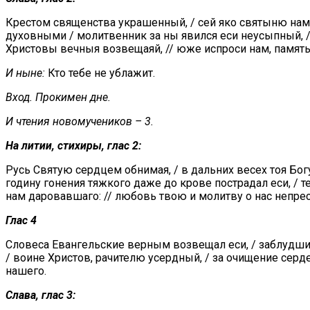
Крестом священства украшенный, / сей яко святыню нам 
духовными / молитвенник за ны явился еси неусыпный, 
Христовы вечныя возвещаяй, // юже испроси нам, памят
И ныне:
Кто тебе не ублажит.
Вход. Прокимен дне.
И чтения новомучеников – 3.
На литии, стихиры, глас 2:
Русь Святую сердцем обнимая, / в дальних весех тоя Бог
годину гонения тяжкого даже до крове пострадал еси, /
нам даровавшаго: // любовь твою и молитву о нас непре
Глас 4
Словеса Евангельские верным возвещал еси, / заблудших
/ воине Христов, рачителю усердный, / за очищение серд
нашего.
Слава, глас 3: