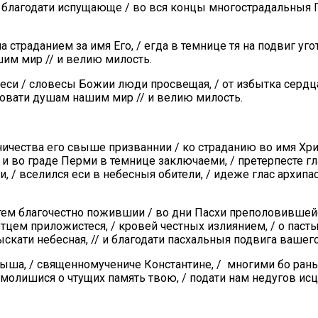
и благодати испущающе / во вся концы многострадальныя 
ча страданием за имя Его, / егда в темнице тя на подвиг у
шим мир // и велию милость.
еси / словесы Божии люди просвещая, / от избытка сердц
аровати душам нашим мир // и велию милость.
ничества его свыше призваннии / ко страданию во имя Хр
/ и во граде Перми в темнице заключаеми, / претерпесте 
 / вселился еси в небесныя обители, / идеже глас архипа
ем благочестно пожившии / во дни Пасхи преполовившейс
тцем приложистеся, / кровей честных излиянием, / о паст
зыскати небесная, // и благодати пасхальныя подвига ваше
ыша, / священномучениче Константине, / многими бо ран
/ молишися о чтущих память твою, / подати нам недугов исц