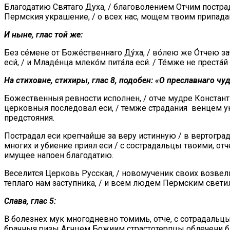
Благодатию Святаго Духа, / благоволением Отчим пострад
Пермския украшение, / о всех нас, мощем твоим припад
И ныне, глас той же:
Без се́мене от Боже́ственнаго Ду́ха, / во́лею же О́тчею зачал
еси́, / и Младе́нца млеко́м пита́ла еси́. / Те́мже не преста́
На стиховне, стихиры, глас 8, подобен: «О преславнаго чу
Божественныя ревности исполнен, / отче мудре Констант
церковныя последовал еси, / темже страдания венцем ук
предстояния.
Пострадал еси крепчайше за веру истинную / в вертоград
многих и убиение приял еси / с сострадальцы твоими, отч
имущее напоен благодатию.
Веселится Церковь Русская, / новомученик своих возвели
теплаго нам заступника, / и всем людем Пермским светил
Слава, глас 5:
В болезнех мук многодневно томимь, отче, с сотрадальц
брачныя ризы Агнцем Божиим страстотерпцы облечени быш