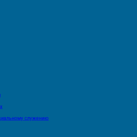
и
х
оциальному служению