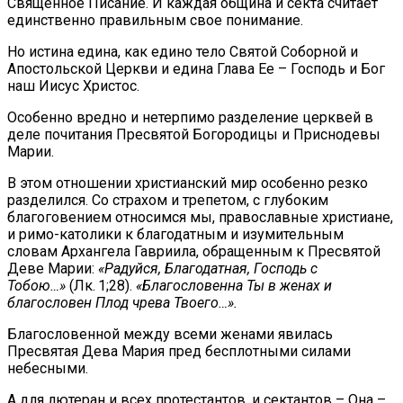
Священное Писание. И каждая община и секта считает
единственно правильным свое понимание.
Но истина едина, как едино тело Святой Соборной и
Апостольской Церкви и едина Глава Ее – Господь и Бог
наш Иисус Христос.
Особенно вредно и нетерпимо разделение церквей в
деле почитания Пресвятой Богородицы и Приснодевы
Марии.
В этом отношении христианский мир особенно резко
разделился. Со страхом и трепетом, с глубоким
благоговением относимся мы, православные христиане,
и римо-католики к благодатным и изумительным
словам Архангела Гавриила, обращенным к Пресвятой
Деве Марии:
«Радуйся, Благодатная, Господь с
Тобою…»
(Лк. 1;28).
«Благословенна Ты в женах и
благословен Плод чрева Твоего…».
Благословенной между всеми женами явилась
Пресвятая Дева Мария пред бесплотными силами
небесными.
А для лютеран и всех протестантов, и сектантов – Она –