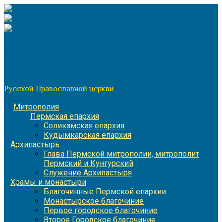
Перейти
к
содержимому
По благословению митрополита Пермского и Кунгурского
Игнатия
Пермская митрополия
Русской Православной церкви
Митрополия
Пермская епархия
Соликамская епархия
Кудымкарская епархия
Архипастырь
Глава Пермской митрополии, митрополит
Пермский и Кунгурский
Служение Архипастыря
Храмы и монастыри
Благочинные Пермской епархии
Монастырское благочиние
Первое городское благочиние
Второе Городское благочиние