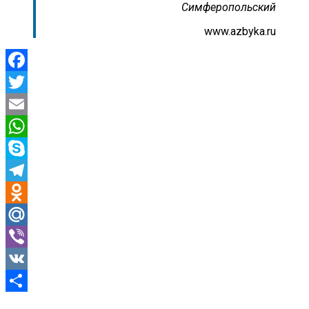
Симферопольский
www.azbyka.ru
Facebook
Twitter
Email
WhatsApp
Skype
Telegram
Odnoklassniki
Mail.Ru
Viber
VK
Отправить