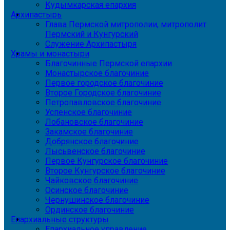
Кудымкарская епархия
Архипастырь
Глава Пермской митрополии, митрополит
Пермский и Кунгурский
Служение Архипастыря
Храмы и монастыри
Благочинные Пермской епархии
Монастырское благочиние
Первое городское благочиние
Второе Городское благочиние
Петропавловское благочиние
Успенское благочиние
Лобановское благочиние
Закамское благочиние
Добрянское благочиние
Лысьвенское благочиние
Первое Кунгурское благочиние
Второе Кунгурское благочиние
Чайковское благочиние
Осинское благочиние
Чернушинское благочиние
Ординское благочиние
Епархиальные структуры
Епархиальное управление