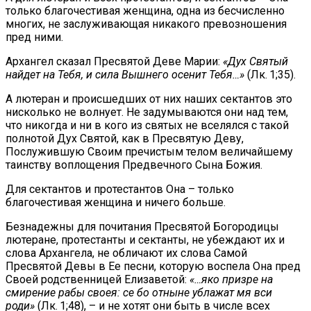
только благочестивая женщина, одна из бесчисленно
многих, не заслуживающая никакого превозношения
пред ними.
Архангел сказал Пресвятой Деве Марии:
«Дух Святый
найдет на Тебя, и сила Вышнего осенит Тебя…»
(Лк. 1;35).
А лютеран и происшедших от них наших сектантов это
нисколько не волнует. Не задумываются они над тем,
что никогда и ни в кого из святых не вселялся с такой
полнотой Дух Святой, как в Пресвятую Деву,
Послужившую Своим пречистым телом величайшему
таинству воплощения Предвечного Сына Божия.
Для сектантов и протестантов Она – только
благочестивая женщина и ничего больше.
Безнадежны для почитания Пресвятой Богородицы
лютеране, протестанты и сектанты, не убеждают их и
слова Архангела, не обличают их слова Самой
Пресвятой Девы в Ее песни, которую воспела Она пред
Своей родственницей Елизаветой:
«…яко призре на
смирение рабы своея: се бо отныне ублажат мя вси
роди»
(Лк. 1;48), – и не хотят они быть в числе всех