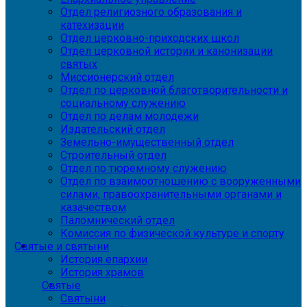
Отдел религиозного образования и
катехизации
Отдел церковно-приходских школ
Отдел церковной истории и канонизации
святых
Миссионерский отдел
Отдел по церковной благотворительности и
социальному служению
Отдел по делам молодежи
Издательский отдел
Земельно-имущественный отдел
Строительный отдел
Отдел по тюремному служению
Отдел по взаимоотношению с вооруженными
силами, правоохранительными органами и
казачеством
Паломнический отдел
Комиссия по физической культуре и спорту
Святые и святыни
История епархии
История храмов
Святые
Святыни