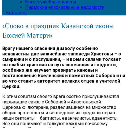
Богослужебные тексты
Пермские епархиальные ведомости
Контакты
«Слово в праздник Казанской иконы
Божией Матери»
Врагу нашего спасения диаволу особенно
ненавистны две важнейшие заповеди Христовы – о
смирении и о послушании, – и всеми силами толкает
он слабых христиан на путь своеволия и гордости,
особенно же научает презирать каноны и
постановления Вселенских и поместных Соборов и ни
во что ставить авторитет великих отцев и учителей
Церкви.
К этим советам своего врага охотно прислушиваются
порвавшие связь с Соборной и Апостольской
Церковью: лютеране, разделившиеся на множество
общин протестанты и вышедшие из среды лютеран
наши сектанты – баптисты, евангелисты, адвентисты.
Все они понимают и толкуют каждый по-своему