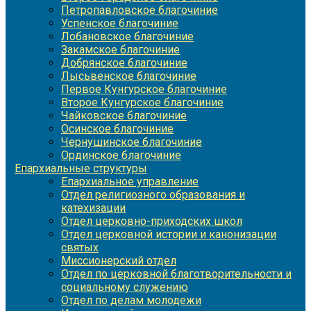
Петропавловское благочиние
Успенское благочиние
Лобановское благочиние
Закамское благочиние
Добрянское благочиние
Лысьвенское благочиние
Первое Кунгурское благочиние
Второе Кунгурское благочиние
Чайковское благочиние
Осинское благочиние
Чернушинское благочиние
Ординское благочиние
Епархиальные структуры
Епархиальное управление
Отдел религиозного образования и
катехизации
Отдел церковно-приходских школ
Отдел церковной истории и канонизации
святых
Миссионерский отдел
Отдел по церковной благотворительности и
социальному служению
Отдел по делам молодежи