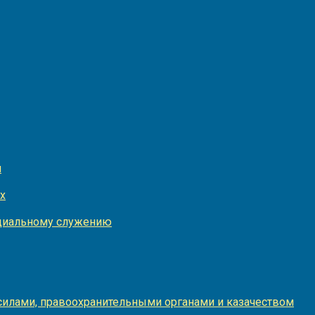
и
х
оциальному служению
илами, правоохранительными органами и казачеством