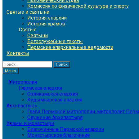
Паломнический отдел
Комиссия по физической культуре и спорту
Святые и святыни
История епархии
История храмов
Святые
Святыни
Богослужебные тексты
Пермские епархиальные ведомости
Контакты
Найти:
Меню
Митрополия
Пермская епархия
Соликамская епархия
Кудымкарская епархия
Архипастырь
Глава Пермской митрополии, митрополит Перм
Служение Архипастыря
Храмы и монастыри
Благочинные Пермской епархии
Монастырское благочиние