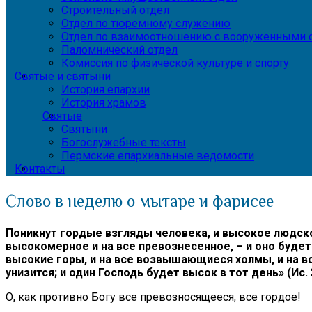
Строительный отдел
Отдел по тюремному служению
Отдел по взаимоотношению с вооруженными с
Паломнический отдел
Комиссия по физической культуре и спорту
Святые и святыни
История епархии
История храмов
Святые
Святыни
Богослужебные тексты
Пермские епархиальные ведомости
Контакты
Слово в неделю о мытаре и фарисее
Поникнут гордые взгляды человека, и высокое людское
высокомерное и на все превознесенное, – и оно будет 
высокие горы, и на все возвышающиеся холмы, и на в
унизится; и один Господь будет высок в тот день» (Ис. 2
О, как противно Богу все превозносящееся, все гордое!