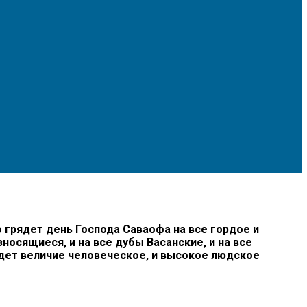
о грядет день Господа Саваофа на все гордое и
носящиеся, и на все дубы Васанские, и на все
адет величие человеческое, и высокое людское