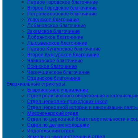
Первое городское благочиние
Второе Городское благочиние
Петропавловское благочиние
Успенское благочиние
Лобановское благочиние
Закамское благочиние
Добрянское благочиние
Лысьвенское благочиние
Первое Кунгурское благочиние
Второе Кунгурское благочиние
Чайковское благочиние
Осинское благочиние
Чернушинское благочиние
Ординское благочиние
Епархиальные структуры
Епархиальное управление
Отдел религиозного образования и катехизаци
Отдел церковно-приходских школ
Отдел церковной истории и канонизации святы
Миссионерский отдел
Отдел по церковной благотворительности и с
Отдел по делам молодежи
Издательский отдел
Земельно-имущественный отдел