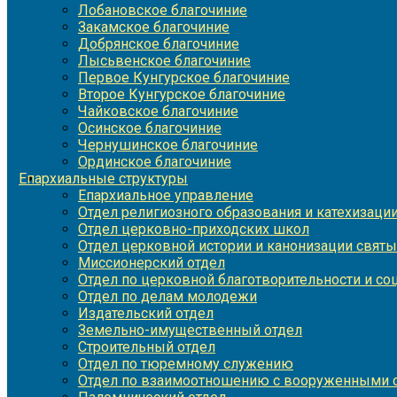
Лобановское благочиние
Закамское благочиние
Добрянское благочиние
Лысьвенское благочиние
Первое Кунгурское благочиние
Второе Кунгурское благочиние
Чайковское благочиние
Осинское благочиние
Чернушинское благочиние
Ординское благочиние
Епархиальные структуры
Епархиальное управление
Отдел религиозного образования и катехизаци
Отдел церковно-приходских школ
Отдел церковной истории и канонизации святы
Миссионерский отдел
Отдел по церковной благотворительности и с
Отдел по делам молодежи
Издательский отдел
Земельно-имущественный отдел
Строительный отдел
Отдел по тюремному служению
Отдел по взаимоотношению с вооруженными с