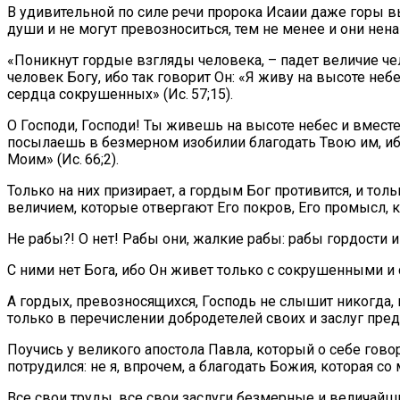
В удивительной по силе речи пророка Исаии даже горы в
души и не могут превозноситься, тем не менее и они нен
«Поникнут гордые взгляды человека, – падет величие чел
человек Богу, ибо так говорит Он: «Я живу на высоте н
сердца сокрушенных» (Ис. 57;15).
О Господи, Господи! Ты живешь на высоте небес и вмест
посылаешь в безмерном изобилии благодать Твою им, ибо
Моим» (Ис. 66;2).
Только на них призирает, а гордым Бог противится, и то
величием, которые отвергают Его покров, Его промысл, к
Не рабы?! О нет! Рабы они, жалкие рабы: рабы гордости и
С ними нет Бога, ибо Он живет только с сокрушенными и
А гордых, превозносящихся, Господь не слышит никогда, 
только в перечислении добродетелей своих и заслуг пре
Поучись у великого апостола Павла, который о себе говор
потрудился: не я, впрочем, а благодать Божия, которая со м
Все свои труды, все свои заслуги безмерные и величайшие