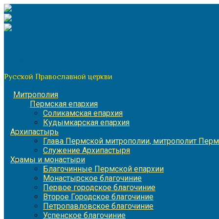
Перейти
к
содержимому
По благословению митрополита Пермского и Кунгурского 
Пермская митрополия
Русской Православной церкви
Митрополия
Пермская епархия
Соликамская епархия
Кудымкарская епархия
Архипастырь
Глава Пермской митрополии, митрополит Перм
Служение Архипастыря
Храмы и монастыри
Благочинные Пермской епархии
Монастырское благочиние
Первое городское благочиние
Второе Городское благочиние
Петропавловское благочиние
Успенское благочиние