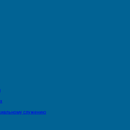
и
х
оциальному служению