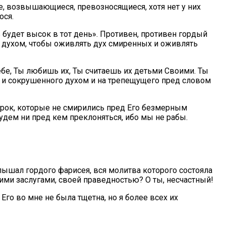
, возвышающиеся, превозносящиеся, хотя нет у них
ося.
 будет высок в тот день». Противен, противен гордый
и духом, чтобы оживлять дух смиренных и оживлять
ебе, Ты любишь их, Ты считаешь их детьми Своими. Ты
о и сокрушенного духом и на трепещущего пред словом
ророк, которые не смирились пред Его безмерным
будем ни пред кем преклоняться, ибо мы не рабы.
слышал гордого фарисея, вся молитва которого состояла
ими заслугами, своей праведностью? О ты, несчастный!
Его во мне не была тщетна, но я более всех их