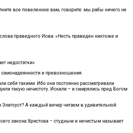
олните все повеленное вам, говорите: мы рабы ничего не
ят слова праведного Иова: «Несть праведен никтоже и
ет недостатки».
ых самонадеянности и превозношения.
ли себя такими. Ибо они постоянно рассматривали
дили такую нечистоту. Искали – и смирялись пред Богом
н Златоуст? А каждый вечер читаем в удивительной
всего закона Христова – студным и нечистым называет