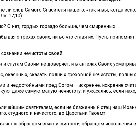
те ли слов Самого Спасителя нашего: «так и вы, когда исп
к. 17;10).
но? О нет, гордых гораздо больше, чем смиренных.
абывая о грехах своих, ни во что ставя их. Пусть припомн
 сознании нечистоты своей.
 и слугам Своим не доверяет, и в ангелах Своих усматрива
 нас, окаянных, сказать, полных греховной нечистоты, полн
ми и недостойными пред Богом – искренне, искренне счита
кую, даже самую малую нечистоту, и ужасались, если нахо
величайшим святителем, если не блаженный отец наш Иоан
го, студного и нечистого, во Царствии Твоем».
является образцом всякой святости, образцом исполнения 