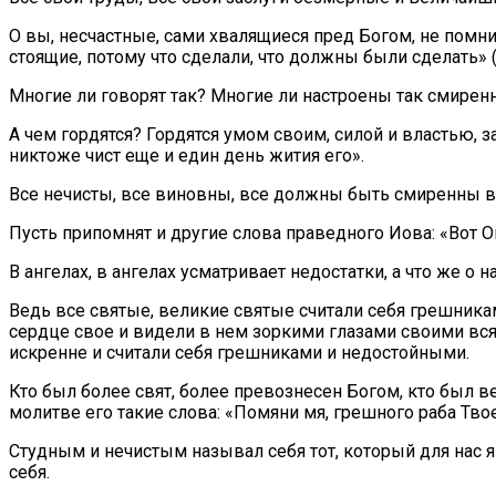
О вы, несчастные, сами хвалящиеся пред Богом, не помни
стоящие, потому что сделали, что должны были сделать» (Л
Многие ли говорят так? Многие ли настроены так смирен
А чем гордятся? Гордятся умом своим, силой и властью, з
никтоже чист еще и един день жития его».
Все нечисты, все виновны, все должны быть смиренны в
Пусть припомнят и другие слова праведного Иова: «Вот Он
В ангелах, в ангелах усматривает недостатки, а что же о
Ведь все святые, великие святые считали себя грешника
сердце свое и видели в нем зоркими глазами своими вся
искренне и считали себя грешниками и недостойными.
Кто был более свят, более превознесен Богом, кто был 
молитве его такие слова: «Помяни мя, грешного раба Твое
Студным и нечистым называл себя тот, который для нас 
себя.