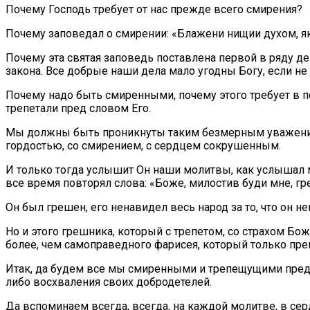
Почему Господь требует от нас прежде всего смирения?
Почему заповедал о смирении: «Блажени нищии духом, як
Почему эта святая заповедь поставлена первой в ряду де
закона. Все добрые наши дела мало угодны Богу, если н
Почему надо быть смиренными, почему этого требует в 
трепетали пред словом Его.
Мы должны быть проникнуты таким безмерным уважением
гордостью, со смирением, с сердцем сокрушенным.
И только тогда услышит Он наши молитвы, как услышал м
все время повторял слова: «Боже, милостив буди мне, г
Он был грешен, его ненавидел весь народ за то, что он 
Но и этого грешника, который с трепетом, со страхом Бож
более, чем самоправедного фарисея, который только пр
Итак, да будем все мы смиренными и трепещущими пред 
либо восхваления своих добродетелей.
Да вспоминаем всегда, всегда, на каждой молитве, в сер