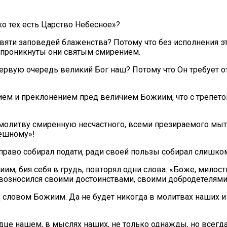
о тех есть Царство Небесное»?
вяти заповедей блаженства? Потому что без исполнения эт
е проникнуты они святым смирением.
первую очередь великий Бог наш? Потому что Он требует 
 и преклонением пред величием Божиим, что с трепетом
олитву смиренную несчастного, всеми презираемого мытаря
решному»!
неправо собирал подати, ради своей пользы собирал слишко
иим, бия себя в грудь, повторял одни слова: «Боже, милос
евозносился своими достоинствами, своими добродетелями
словом Божиим. Да не будет никогда в молитвах наших и 
дце нашем, в мыслях наших, не только однажды, но всегда,