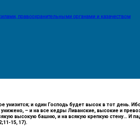
илами, правоохранительными органами и казачеством
 унизится; и один Господь будет высок в тот день. Иб
унижено, – и на все кедры Ливанские, высокие и превоз
сякую высокую башню, и на всякую крепкую стену… И п
;11-15, 17).