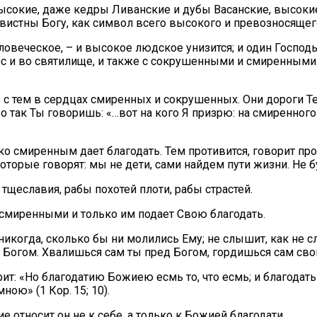
ысокие, даже кедры Ливанские и дубы Васанские, высокие
авистны Богу, как символ всего высокого и превозносящег
овеческое, – и высокое людское унизится; и один Господь
ебес и во святилище, и также с сокрушенными и смиренным
е с тем в сердцах смиренных и сокрушенных. Они дороги Т
 так Ты говоришь: «…вот на кого Я призрю: на смиренног
лько смиренным дает благодать. Тем противится, говорит п
оторые говорят: мы не дети, сами найдем пути жизни. Не 
 тщеславия, рабы похотей плоти, рабы страстей.
 смиренными и только им подает Свою благодать.
никогда, сколько бы ни молились Ему; не слышит, как не 
д Богом. Хвалишься сам ты пред Богом, гордишься сам сво
ит: «Но благодатию Божиею есмь то, что есмь; и благодать 
ною» (1 Кор. 15; 10).
 относит он не к себе, а только к Божией благодати.