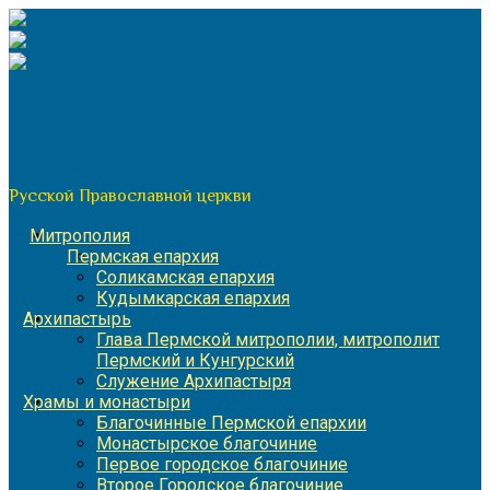
Перейти
к
содержимому
По благословению митрополита Пермского и Кунгурского
Игнатия
Пермская митрополия
Русской Православной церкви
Митрополия
Пермская епархия
Соликамская епархия
Кудымкарская епархия
Архипастырь
Глава Пермской митрополии, митрополит
Пермский и Кунгурский
Служение Архипастыря
Храмы и монастыри
Благочинные Пермской епархии
Монастырское благочиние
Первое городское благочиние
Второе Городское благочиние