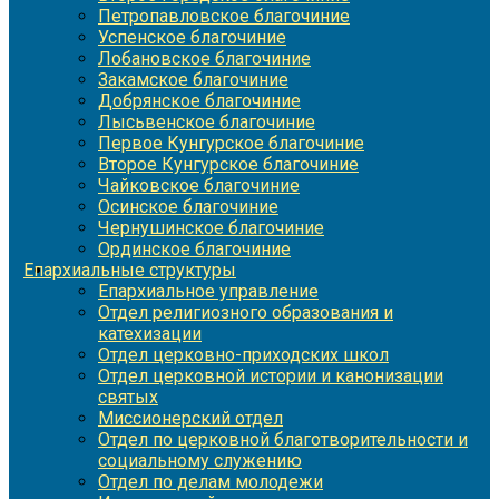
Петропавловское благочиние
Успенское благочиние
Лобановское благочиние
Закамское благочиние
Добрянское благочиние
Лысьвенское благочиние
Первое Кунгурское благочиние
Второе Кунгурское благочиние
Чайковское благочиние
Осинское благочиние
Чернушинское благочиние
Ординское благочиние
Епархиальные структуры
Епархиальное управление
Отдел религиозного образования и
катехизации
Отдел церковно-приходских школ
Отдел церковной истории и канонизации
святых
Миссионерский отдел
Отдел по церковной благотворительности и
социальному служению
Отдел по делам молодежи