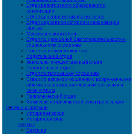
Отдел религиозного образования и
катехизации
Отдел церковно-приходских школ
Отдел церковной истории и канонизации
святых
Миссионерский отдел
Отдел по церковной благотворительности и
социальному служению
Отдел по делам молодежи
Издательский отдел
Земельно-имущественный отдел
Строительный отдел
Отдел по тюремному служению
Отдел по взаимоотношению с вооруженными
силами, правоохранительными органами и
казачеством
Паломнический отдел
Комиссия по физической культуре и спорту
Святые и святыни
История епархии
История храмов
Святые
Святыни