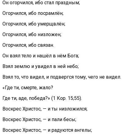
Он огорчился, ибо стал праздным;
Огорчился, ибо посрамлён;
Огорчился, ибо умерщвлён;
Огорчился, ибо низложен;
Огорчился, ибо связан.
Он взял тело и нашёл в нём Бога;
Взял землю и увидел в ней небо;
Взял то, что видел, и подвергся тому, чего не видел.
«Где ти, смерте, жало?
Где ти, аде, победа?» (1 Кор. 15;55).
Воскрес Христос, — и ты низложился;
Воскрес Христос, — и пали бесы;
Воскрес Христос, — и радуются ангелы;