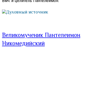
Вмч. и целитель Пантелеимон.
Духовный источник
Великомученик Пантелеимон
Никомедийский