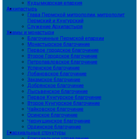
Кудымкарская епархия
Архипастырь
Глава Пермской митрополии, митрополит
Пермский и Кунгурский
Служение Архипастыря
Храмы и монастыри
Благочинные Пермской епархии
Монастырское благочиние
Первое городское благочиние
Второе Городское благочиние
Петропавловское благочиние
Успенское благочиние
Лобановское благочиние
Закамское благочиние
Добрянское благочиние
Лысьвенское благочиние
Первое Кунгурское благочиние
Второе Кунгурское благочиние
Чайковское благочиние
Осинское благочиние
Чернушинское благочиние
Ординское благочиние
Епархиальные структуры
Епархиальное управление