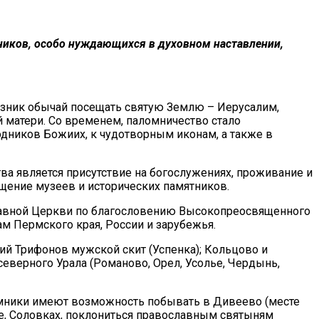
ников, особо нуждающихся в духовном наставлении,
озник обычай посещать святую Землю – Иерусалим,
й матери. Со временем, паломничество стало
одников Божиих, к чудотворным иконам, а также в
ва является присутствие на богослужениях, проживание и
ещение музеев и исторических памятников.
авной Церкви по благословению Высокопреосвященного
м Пермского края, России и зарубежья.
й Трифонов мужской скит (Успенка); Кольцово и
еверного Урала (Романово, Орел, Усолье, Чердынь,
ломники имеют возможность побывать в Дивеево (месте
ме, Соловках, поклониться православным святыням