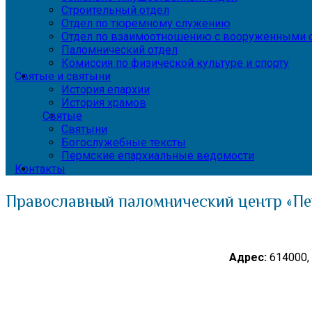
Строительный отдел
Отдел по тюремному служению
Отдел по взаимоотношению с вооруженными с
Паломнический отдел
Комиссия по физической культуре и спорту
Святые и святыни
История епархии
История храмов
Святые
Святыни
Богослужебные тексты
Пермские епархиальные ведомости
Контакты
Православный паломнический центр «Пе
Адрес:
614000, 