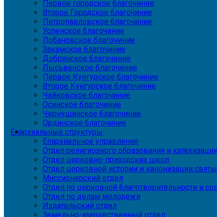
Первое городское благочиние
Второе Городское благочиние
Петропавловское благочиние
Успенское благочиние
Лобановское благочиние
Закамское благочиние
Добрянское благочиние
Лысьвенское благочиние
Первое Кунгурское благочиние
Второе Кунгурское благочиние
Чайковское благочиние
Осинское благочиние
Чернушинское благочиние
Ординское благочиние
Епархиальные структуры
Епархиальное управление
Отдел религиозного образования и катехизаци
Отдел церковно-приходских школ
Отдел церковной истории и канонизации святы
Миссионерский отдел
Отдел по церковной благотворительности и с
Отдел по делам молодежи
Издательский отдел
Земельно-имущественный отдел