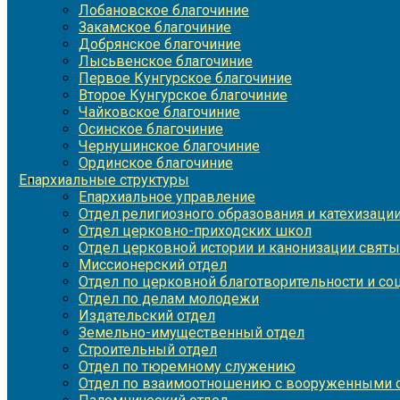
Лобановское благочиние
Закамское благочиние
Добрянское благочиние
Лысьвенское благочиние
Первое Кунгурское благочиние
Второе Кунгурское благочиние
Чайковское благочиние
Осинское благочиние
Чернушинское благочиние
Ординское благочиние
Епархиальные структуры
Епархиальное управление
Отдел религиозного образования и катехизаци
Отдел церковно-приходских школ
Отдел церковной истории и канонизации святы
Миссионерский отдел
Отдел по церковной благотворительности и с
Отдел по делам молодежи
Издательский отдел
Земельно-имущественный отдел
Строительный отдел
Отдел по тюремному служению
Отдел по взаимоотношению с вооруженными с