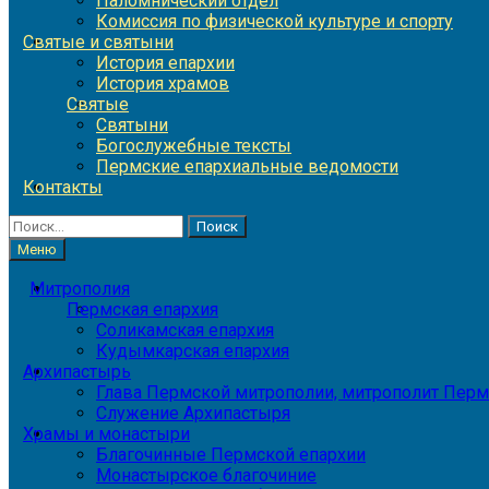
Паломнический отдел
Комиссия по физической культуре и спорту
Святые и святыни
История епархии
История храмов
Святые
Святыни
Богослужебные тексты
Пермские епархиальные ведомости
Контакты
Найти:
Меню
Митрополия
Пермская епархия
Соликамская епархия
Кудымкарская епархия
Архипастырь
Глава Пермской митрополии, митрополит Перм
Служение Архипастыря
Храмы и монастыри
Благочинные Пермской епархии
Монастырское благочиние