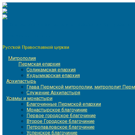
Перейти
к
содержимому
По благословению митрополита Пермского и Кунгурского 
Пермская митрополия
Русской Православной церкви
Митрополия
Пермская епархия
Соликамская епархия
Кудымкарская епархия
Архипастырь
Глава Пермской митрополии, митрополит Перм
Служение Архипастыря
Храмы и монастыри
Благочинные Пермской епархии
Монастырское благочиние
Первое городское благочиние
Второе Городское благочиние
Петропавловское благочиние
Успенское благочиние