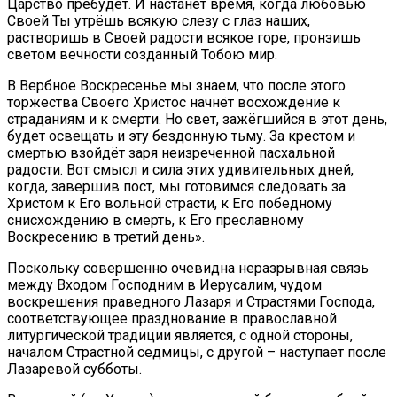
Царство пребудет. И настанет время, когда любовью
Своей Ты утрёшь всякую слезу с глаз наших,
растворишь в Своей радости всякое горе, пронзишь
светом вечности созданный Тобою мир.
В Вербное Воскресенье мы знаем, что после этого
торжества Своего Христос начнёт восхождение к
страданиям и к смерти. Но свет, зажёгшийся в этот день,
будет освещать и эту бездонную тьму. За крестом и
смертью взойдёт заря неизреченной пасхальной
радости. Вот смысл и сила этих удивительных дней,
когда, завершив пост, мы готовимся следовать за
Христом к Его вольной страсти, к Его победному
снисхождению в смерть, к Его преславному
Воскресению в третий день».
Поскольку совершенно очевидна неразрывная связь
между Входом Господним в Иерусалим, чудом
воскрешения праведного Лазаря и Страстями Господа,
соответствующее празднование в православной
литургической традиции является, с одной стороны,
началом Страстной седмицы, с другой – наступает после
Лазаревой субботы.