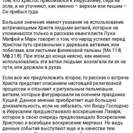
том, что Христос приблизился к Иерусалиму, сидя на
осле, и не уточняют, как именно – верхом или пешим –
Он прибыл туда.
Большое значение имеют указания на использование
встречающими Христа людьми ветвей, которые не
упоминаются только в рассказе евангелиста Луки.
Матфей и Марк говорят о том, что народ устилал перед
Христом путь срезанными с деревьев ветвями, или
побегами, или листьями финиковой пальмы (Мк.11:8;
Мф.21:8). При этом до конца неясно, как именно
использовались эти ветви людьми: возлагали ли их на
пути, или держали в руках.
Если все же предположить второе, то рассказ о встрече
Христа предстает описанием настоящей религиозной
процессии и отсылает к ритуальным пальмовым
ветвям, которые фигурировали на осеннем празднике
Кущей. Данное мнение приобретает еще большую
доказательность, если не забывать, что Входу Господню
в Иерусалим предшествовало воскрешение Лазаря,
которое в свою очередь предвозвещало Воскресение
Христово и всеобщее воскресение мертвых. Но ведь
данные события выступают еще и в качестве тем