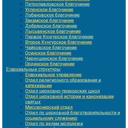
Петропавловское благочиние
Успенское благочиние
Лобановское благочиние
Закамское благочиние
Добрянское благочиние
Лысьвенское благочиние
Первое Кунгурское благочиние
Второе Кунгурское благочиние
Чайковское благочиние
Осинское благочиние
Чернушинское благочиние
Ординское благочиние
Епархиальные структуры
Епархиальное управление
Отдел религиозного образования и
катехизации
Отдел церковно-приходских школ
Отдел церковной истории и канонизации
святых
Миссионерский отдел
Отдел по церковной благотворительности и
социальному служению
Отдел по делам молодежи