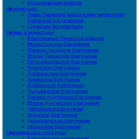
Кудымкарская епархия
Архипастырь
Глава Пермской митрополии, митрополит
Пермский и Кунгурский
Служение Архипастыря
Храмы и монастыри
Благочинные Пермской епархии
Монастырское благочиние
Первое городское благочиние
Второе Городское благочиние
Петропавловское благочиние
Успенское благочиние
Лобановское благочиние
Закамское благочиние
Добрянское благочиние
Лысьвенское благочиние
Первое Кунгурское благочиние
Второе Кунгурское благочиние
Чайковское благочиние
Осинское благочиние
Чернушинское благочиние
Ординское благочиние
Епархиальные структуры
Епархиальное управление