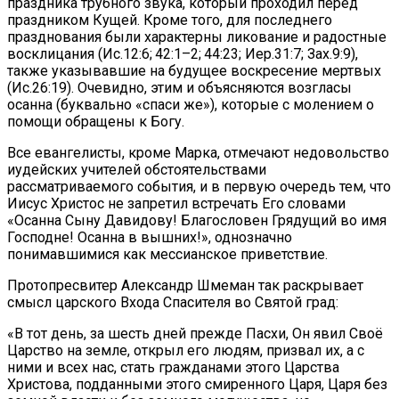
праздника трубного звука, который проходил перед
праздником Кущей. Кроме того, для последнего
празднования были характерны ликование и радостные
восклицания (Ис.12:6; 42:1–2; 44:23; Иер.31:7; Зах.9:9),
также указывавшие на будущее воскресение мертвых
(Ис.26:19). Очевидно, этим и объясняются возгласы
осанна (буквально «спаси же»), которые с молением о
помощи обращены к Богу.
Все евангелисты, кроме Марка, отмечают недовольство
иудейских учителей обстоятельствами
рассматриваемого события, и в первую очередь тем, что
Иисус Христос не запретил встречать Его словами
«Осанна Сыну Давидову! Благословен Грядущий во имя
Господне! Осанна в вышних!», однозначно
понимавшимися как мессианское приветствие.
Протопресвитер Александр Шмеман так раскрывает
смысл царского Входа Спасителя во Святой град:
«В тот день, за шесть дней прежде Пасхи, Он явил Своё
Царство на земле, открыл его людям, призвал их, а с
ними и всех нас, стать гражданами этого Царства
Христова, подданными этого смиренного Царя, Царя без