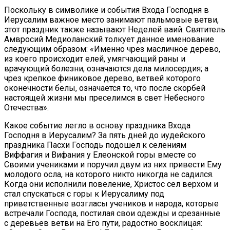
Поскольку в символике и события Входа Господня в
Иерусалим важное место занимают пальмовые ветви,
этот праздник также называют Неделей ваий. Святитель
Амвросий Медиоланский толкует данное именование
следующим образом: «Именно чрез масличное дерево,
из коего происходит елей, умягчающий раны и
врачующий болезни, означаются дела милосердия; а
чрез крепкое финиковое дерево, ветвей которого
оконечности белы, означается то, что после скорбей
настоящей жизни мы преселимся в свет Небесного
Отечества».
Какое событие легло в основу праздника Входа
Господня в Иерусалим? За пять дней до иудейского
праздника Пасхи Господь подошел к селениям
Виффагия и Вифания у Елеонской горы вместе со
Своими учениками и поручил двум из них привести Ему
молодого осла, на которого никто никогда не садился.
Когда они исполнили повеление, Христос сел верхом и
стал спускаться с горы к Иерусалиму под
приветственные возгласы учеников и народа, которые
встречали Господа, постилая свои одежды и срезанные
с деревьев ветви на Его пути, радостно восклицая: