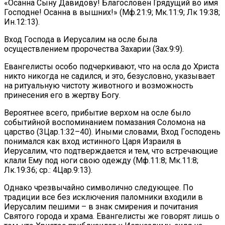
«Осанна Сыну Давидову! Благословен Грядущий во имя
Господне! Осанна в вышних!» (Мф.21:9; Мк.11:9; Лк 19:38;
Ин.12:13).
Вход Господа в Иерусалим на осле была
осуществлением пророчества Захарии (Зах.9:9).
Евангелисты особо подчеркивают, что на осла до Христа
никто никогда не садился, и это, безусловно, указывает
на ритуальную чистоту животного и возможность
принесения его в жертву Богу.
Вероятнее всего, прибытие верхом на осле было
событийной воспоминанием помазания Соломона на
царство (3Цар.1:32–40). Иными словами, Вход Господень
понимался как вход истинного Царя Израиля в
Иерусалим, что подтверждается и тем, что встречающие
клали Ему под ноги свою одежду (Мф.11:8; Мк.11:8;
Лк.19:36; ср.: 4Цар.9:13).
Однако чрезвычайно символично следующее. По
традиции все без исключения паломники входили в
Иерусалим пешими – в знак смирения и почитания
Святого города и храма. Евангелисты же говорят лишь о