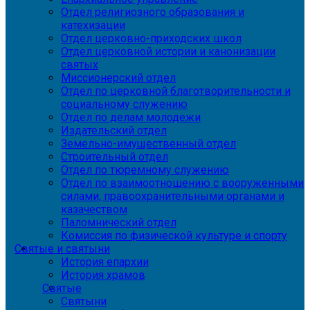
Отдел религиозного образования и
катехизации
Отдел церковно-приходских школ
Отдел церковной истории и канонизации
святых
Миссионерский отдел
Отдел по церковной благотворительности и
социальному служению
Отдел по делам молодежи
Издательский отдел
Земельно-имущественный отдел
Строительный отдел
Отдел по тюремному служению
Отдел по взаимоотношению с вооруженными
силами, правоохранительными органами и
казачеством
Паломнический отдел
Комиссия по физической культуре и спорту
Святые и святыни
История епархии
История храмов
Святые
Святыни