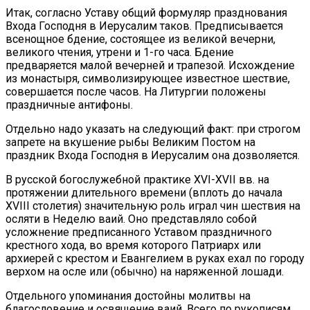
Итак, согласно Уставу общий формуляр празднования
Входа Господня в Иерусалим таков. Предписывается
всенощное бдение, состоящее из великой вечерни,
великого чтения, утрени и 1-го часа. Бдение
предваряется малой вечерней и трапезой. Исхождение
из монастыря, символизирующее известное шествие,
совершается после часов. На Литургии положены
праздничные антифоны.
Отдельно надо указать на следующий факт: при строгом
запрете на вкушение рыбы Великим Постом на
праздник Входа Господня в Иерусалим она дозволяется.
В русской богослужебной практике XVI-XVII вв. на
протяжении длительного времени (вплоть до начала
XVIII столетия) значительную роль играл чин шествия на
осляти в Неделю ваий. Оно представляло собой
усложнение предписанного Уставом праздничного
крестного хода, во время которого Патриарх или
архиерей с крестом и Евангелием в руках ехал по городу
верхом на осле или (обычно) на наряженной лошади.
Отдельного упоминания достойны молитвы на
благословение и освящение ваий. Всего по рукописям