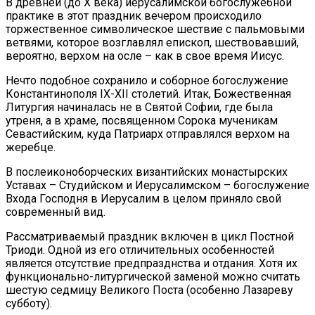
В древней (до X века) иерусалимской богослужебной
практике в этот праздник вечером происходило
торжественное символическое шествие с пальмовыми
ветвями, которое возглавлял епископ, шествовавший,
вероятно, верхом на осле – как в свое время Иисус.
Нечто подобное сохранило и соборное богослужение
Константинополя IX-XII столетий. Итак, Божественная
Литургия начиналась не в Святой Софии, где была
утреня, а в храме, посвященном Сорока мученикам
Севастийским, куда Патриарх отправлялся верхом на
жеребце.
В послеиконоборческих византийских монастырских
Уставах – Студийском и Иерусалимском – богослужение
Входа Господня в Иерусалим в целом приняло свой
современный вид.
Рассматриваемый праздник включен в цикл Постной
Триоди. Одной из его отличительных особенностей
является отсутствие предпразднства и отдания. Хотя их
функционально-литургической заменой можно считать
шестую седмицу Великого Поста (особенно Лазареву
субботу).