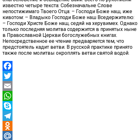
известно четыре текста: Собезначальне Слове
непостижимаго Твоего Отца: – Господи Боже наш, иже
кивотом: – Владыко Господи Боже наш Вседержителю:
– Господи Христе Боже наш, седяй на херувимех. Однако
только последняя молитва содержится в принятых ныне
в Православной Церкви богослужебных книгах.
Непосредственное ее чтение предваряется тем, что
предстоятель кадит ветви. В русской практике принято
также после молитвы окроплять ветви святой водой.
Facebook
Twitter
Email
WhatsApp
Skype
Telegram
Odnoklassniki