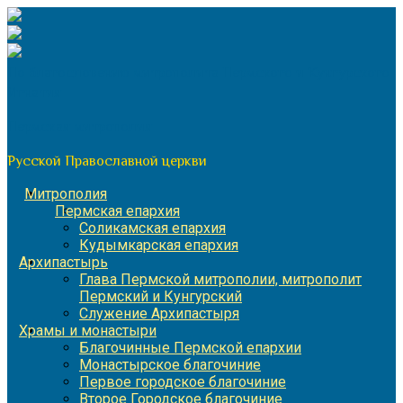
Перейти
к
содержимому
По благословению митрополита Пермского и Кунгурского
Игнатия
Пермская митрополия
Русской Православной церкви
Митрополия
Пермская епархия
Соликамская епархия
Кудымкарская епархия
Архипастырь
Глава Пермской митрополии, митрополит
Пермский и Кунгурский
Служение Архипастыря
Храмы и монастыри
Благочинные Пермской епархии
Монастырское благочиние
Первое городское благочиние
Второе Городское благочиние