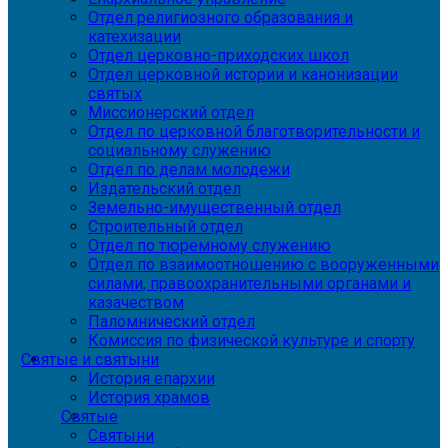
Отдел религиозного образования и
катехизации
Отдел церковно-приходских школ
Отдел церковной истории и канонизации
святых
Миссионерский отдел
Отдел по церковной благотворительности и
социальному служению
Отдел по делам молодежи
Издательский отдел
Земельно-имущественный отдел
Строительный отдел
Отдел по тюремному служению
Отдел по взаимоотношению с вооруженными
силами, правоохранительными органами и
казачеством
Паломнический отдел
Комиссия по физической культуре и спорту
Святые и святыни
История епархии
История храмов
Святые
Святыни