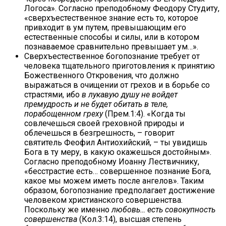
Логоса». Согласно преподобному Феодору Студиту,
«сверхъестественное знание есть то, которое
привходит в ум путем, превышающим его
естественные способы и силы, или в котором
познаваемое сравнительно превышает ум…».
Сверхъестественное богопознание требует от
человека тщательного приготовления к принятию
Божественного Откровения, что должно
выражаться в очищении от грехов и в борьбе со
страстями, ибо
в лукавую душу не войдет
премудрость и не будет обитать в теле,
порабощенном греху
(Прем.1:4). «Когда ты
совлечешься своей греховной природы и
облечешься в безгрешность, – говорит
святитель Феофил Антиохийский, – ты увидишь
Бога в ту меру, в какую окажешься достойным».
Согласно преподобному Иоанну Лествичнику,
«бесстрастие есть… совершенное познание Бога,
какое мы можем иметь после ангелов». Таким
образом, богопознание предполагает достижение
человеком христианского совершенства.
Поскольку же именно
любовь… есть совокупность
совершенства
(Кол.3:14), высшая степень