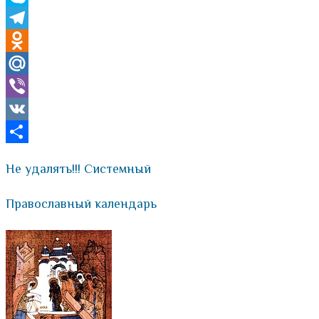
Skype
Telegram
Odnoklassniki
Mail.Ru
Viber
VK
Отправить
Не удалять!!! Системный
Православный календарь