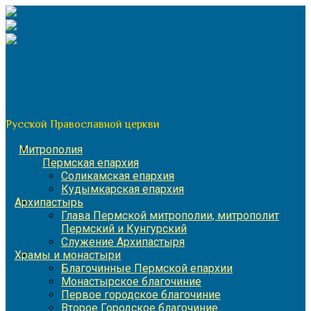
Перейти
к
содержимому
По благословению митрополита Пермского и Кунгурского
Игнатия
Пермская митрополия
Русской Православной церкви
Митрополия
Пермская епархия
Соликамская епархия
Кудымкарская епархия
Архипастырь
Глава Пермской митрополии, митрополит
Пермский и Кунгурский
Служение Архипастыря
Храмы и монастыри
Благочинные Пермской епархии
Монастырское благочиние
Первое городское благочиние
Второе Городское благочиние