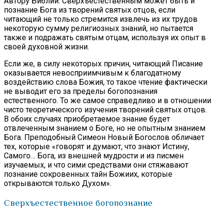
Автору Библии. Сверхъестественным может быть и
познание Бога из творений святых отцов, если
читающий не только стремится извлечь из их трудов
некоторую сумму религиозных знаний, но пытается
также и подражать святым отцам, используя их опыт в
своей духовной жизни.
Если же, в силу некоторых причин, читающий Писание
оказывается невосприимчивым к благодатному
воздействию слова Божия, то такое чтение фактически
не выводит его за пределы богопознания
естественного. То же самое справедливо и в отношении
чисто теоретического изучения творений святых отцов.
В обоих случаях приобретаемое знание будет
отвлеченным знанием о Боге, но не опытным знанием
Бога. Преподобный Симеон Новый Богослов обличает
тех, которые «говорят и думают, что знают Истину,
Самого… Бога, из внешней мудрости и из писмен
изучаемых, и что сими средствами они стяжавают
познание сокровенных тайн Божиих, которые
открываются только Духом».
Сверхъестественное богопознание