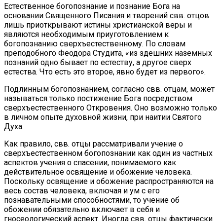
Естественное богопознание и познание Бога на
основании Священного Писания и творений свв. отцов
лишь приоткрывают истины христианской веры и
являются необходимым приуготовлением к
богопознанию сверхъестественному. По словам
преподобного Феодора Студита, «из здешних наземных
познаний одно бывает по естеству, а другое сверх
естества. Что есть это второе, явно будет из первого».
Подлинным богопознанием, согласно свв. отцам, может
называться только постижение Бога посредством
сверхъестественного Откровения. Оно возможно только
в личном опыте духовной жизни, при наитии Святого
Духа.
Как правило, свв. отцы рассматривали учение о
сверхъестественном богопознании как один из частных
аспектов учения о спасении, понимаемого как
действительное освящение и обожение человека.
Поскольку освящение и обожение распространяются на
весь состав человека, включая и ум с его
познавательными способностями, то учение об
обожении обязательно включает в себя и
гносеологический аспект. Иногда свв. отцы фактически