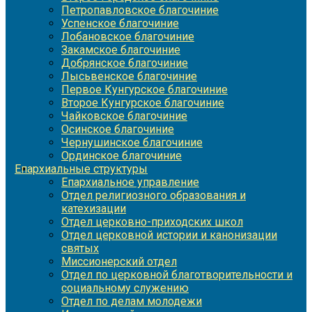
Петропавловское благочиние
Успенское благочиние
Лобановское благочиние
Закамское благочиние
Добрянское благочиние
Лысьвенское благочиние
Первое Кунгурское благочиние
Второе Кунгурское благочиние
Чайковское благочиние
Осинское благочиние
Чернушинское благочиние
Ординское благочиние
Епархиальные структуры
Епархиальное управление
Отдел религиозного образования и
катехизации
Отдел церковно-приходских школ
Отдел церковной истории и канонизации
святых
Миссионерский отдел
Отдел по церковной благотворительности и
социальному служению
Отдел по делам молодежи