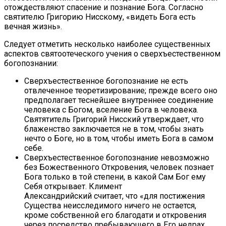
отождествляют спасение и познание Бога. Согласно
святителю Григорию Нисскому, «видеть Бога есть
вечная жизнь».
Следует отметить несколько наиболее существенных
аспектов святоотеческого учения о сверхъестественном
богопознании:
Сверхъестественное богопознание не есть
отвлеченное теоретизирование; прежде всего оно
предполагает теснейшее внутреннее соединение
человека с Богом, вселение Бога в человека.
Святятитель Григорий Нисский утверждает, что
блаженство заключается не в том, чтобы знать
нечто о Боге, но в том, чтобы иметь Бога в самом
себе.
Сверхъестественное богопознание невозможно
без Божественного Откровения, человек познает
Бога только в той степени, в какой Сам Бог ему
Себя открывает. Климент
Александрийский считает, что «для постижения
Существа неисследимого ничего не остается,
кроме собственной его благодати и откровения
через посредство пребывающего в Его недрах