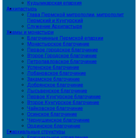
Кудымкарская епархия
Архипастырь
Глава Пермской митрополии, митрополит
Пермский и Кунгурский
Служение Архипастыря
Храмы и монастыри
Благочинные Пермской епархии
Монастырское благочиние
Первое городское благочиние
Второе Городское благочиние
Петропавловское благочиние
Успенское благочиние
Лобановское благочиние
Закамское благочиние
Добрянское благочиние
Лысьвенское благочиние
Первое Кунгурское благочиние
Второе Кунгурское благочиние
Чайковское благочиние
Осинское благочиние
Чернушинское благочиние
Ординское благочиние
Епархиальные структуры
Епархиальное управление