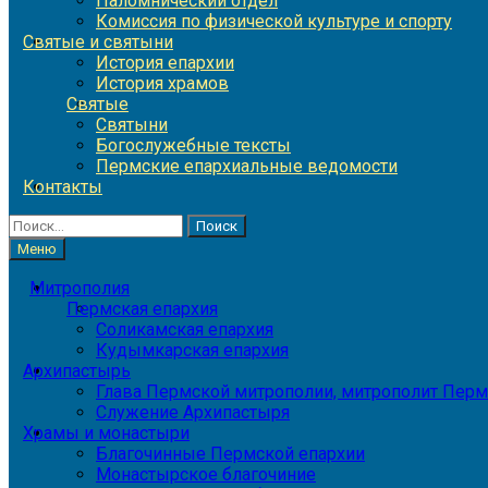
Паломнический отдел
Комиссия по физической культуре и спорту
Святые и святыни
История епархии
История храмов
Святые
Святыни
Богослужебные тексты
Пермские епархиальные ведомости
Контакты
Найти:
Меню
Митрополия
Пермская епархия
Соликамская епархия
Кудымкарская епархия
Архипастырь
Глава Пермской митрополии, митрополит Перм
Служение Архипастыря
Храмы и монастыри
Благочинные Пермской епархии
Монастырское благочиние