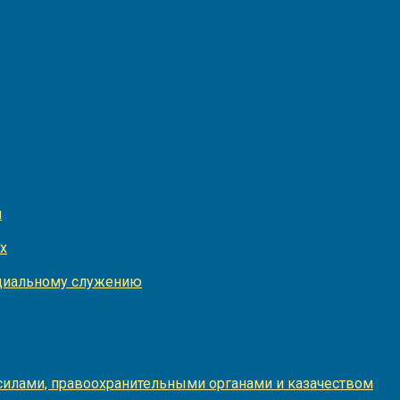
и
х
оциальному служению
илами, правоохранительными органами и казачеством