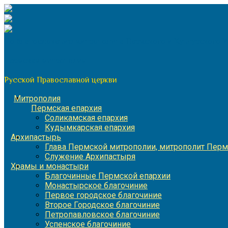
Перейти
к
содержимому
По благословению митрополита Пермского и Кунгурского 
Пермская митрополия
Русской Православной церкви
Митрополия
Пермская епархия
Соликамская епархия
Кудымкарская епархия
Архипастырь
Глава Пермской митрополии, митрополит Перм
Служение Архипастыря
Храмы и монастыри
Благочинные Пермской епархии
Монастырское благочиние
Первое городское благочиние
Второе Городское благочиние
Петропавловское благочиние
Успенское благочиние