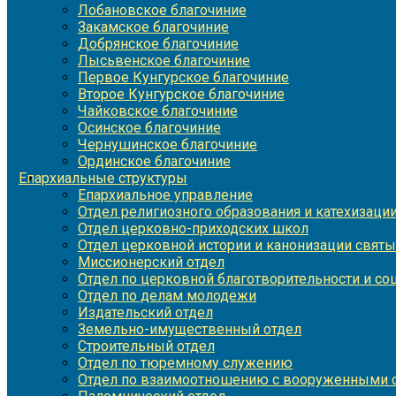
Лобановское благочиние
Закамское благочиние
Добрянское благочиние
Лысьвенское благочиние
Первое Кунгурское благочиние
Второе Кунгурское благочиние
Чайковское благочиние
Осинское благочиние
Чернушинское благочиние
Ординское благочиние
Епархиальные структуры
Епархиальное управление
Отдел религиозного образования и катехизаци
Отдел церковно-приходских школ
Отдел церковной истории и канонизации святы
Миссионерский отдел
Отдел по церковной благотворительности и с
Отдел по делам молодежи
Издательский отдел
Земельно-имущественный отдел
Строительный отдел
Отдел по тюремному служению
Отдел по взаимоотношению с вооруженными с