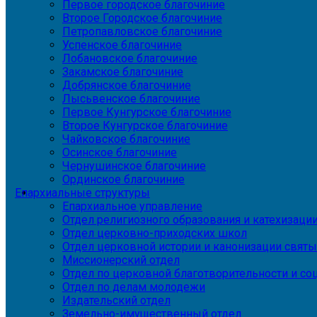
Первое городское благочиние
Второе Городское благочиние
Петропавловское благочиние
Успенское благочиние
Лобановское благочиние
Закамское благочиние
Добрянское благочиние
Лысьвенское благочиние
Первое Кунгурское благочиние
Второе Кунгурское благочиние
Чайковское благочиние
Осинское благочиние
Чернушинское благочиние
Ординское благочиние
Епархиальные структуры
Епархиальное управление
Отдел религиозного образования и катехизаци
Отдел церковно-приходских школ
Отдел церковной истории и канонизации святы
Миссионерский отдел
Отдел по церковной благотворительности и с
Отдел по делам молодежи
Издательский отдел
Земельно-имущественный отдел