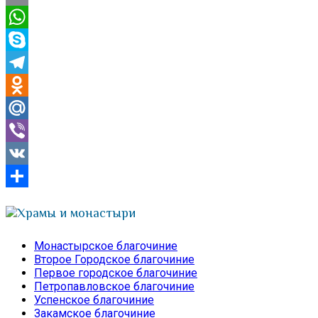
Email
WhatsApp
Skype
Telegram
Odnoklassniki
Mail.Ru
Viber
VK
Отправить
Храмы и монастыри
Монастырское благочиние
Второе Городское благочиние
Первое городское благочиние
Петропавловское благочиние
Успенское благочиние
Закамское благочиние