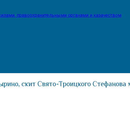
илами, правоохранительными органами и казачеством
ырино, скит Свято-Троицкого Стефанова