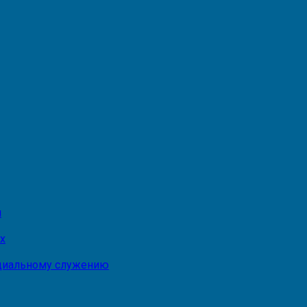
и
х
оциальному служению