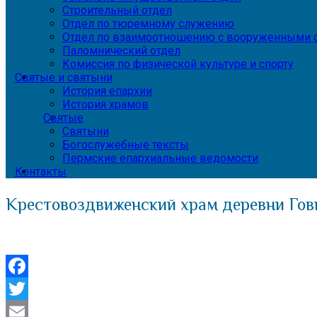
Строительный отдел
Отдел по тюремному служению
Отдел по взаимоотношению с вооруженными с
Паломнический отдел
Комиссия по физической культуре и спорту
Святые и святыни
История епархии
История храмов
Святые
Святыни
Богослужебные тексты
Пермские епархиальные ведомости
Контакты
Крестовоздвиженский храм деревни Гов
Facebook
Twitter