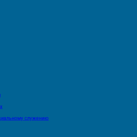
и
х
оциальному служению