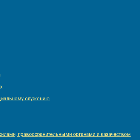
и
х
оциальному служению
илами, правоохранительными органами и казачеством