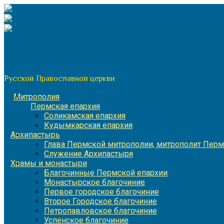
Перейти
к
содержимому
По благословению митрополита Пермского и Кунгурского 
Пермская митрополия
Русской Православной церкви
Митрополия
Пермская епархия
Соликамская епархия
Кудымкарская епархия
Архипастырь
Глава Пермской митрополии, митрополит Перм
Служение Архипастыря
Храмы и монастыри
Благочинные Пермской епархии
Монастырское благочиние
Первое городское благочиние
Второе Городское благочиние
Петропавловское благочиние
Успенское благочиние