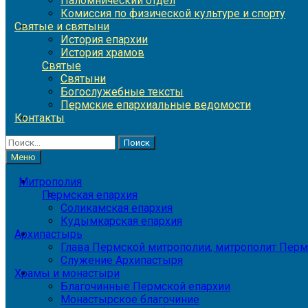
Паломнический отдел
Комиссия по физической культуре и спорту
Святые и святыни
История епархии
История храмов
Святые
Святыни
Богослужебные тексты
Пермские епархиальные ведомости
Контакты
Найти:
Меню
Митрополия
Пермская епархия
Соликамская епархия
Кудымкарская епархия
Архипастырь
Глава Пермской митрополии, митрополит Перм
Служение Архипастыря
Храмы и монастыри
Благочинные Пермской епархии
Монастырское благочиние