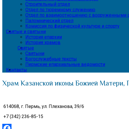
Строительный отдел
Отдел по тюремному служению
Отдел по взаимоотношению с вооруженными с
Паломнический отдел
Комиссия по физической культуре и спорту
Святые и святыни
История епархии
История храмов
Святые
Святыни
Богослужебные тексты
Пермские епархиальные ведомости
Контакты
Храм Казанской иконы Божией Матери, 
614068, г. Пермь, ул. Плеханова, 39/6
+7 (342) 236-85-15