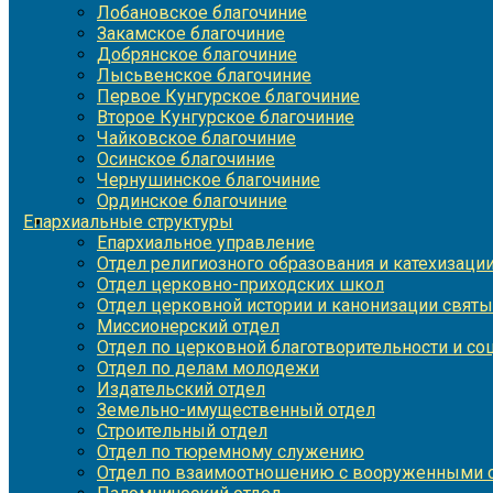
Лобановское благочиние
Закамское благочиние
Добрянское благочиние
Лысьвенское благочиние
Первое Кунгурское благочиние
Второе Кунгурское благочиние
Чайковское благочиние
Осинское благочиние
Чернушинское благочиние
Ординское благочиние
Епархиальные структуры
Епархиальное управление
Отдел религиозного образования и катехизаци
Отдел церковно-приходских школ
Отдел церковной истории и канонизации святы
Миссионерский отдел
Отдел по церковной благотворительности и с
Отдел по делам молодежи
Издательский отдел
Земельно-имущественный отдел
Строительный отдел
Отдел по тюремному служению
Отдел по взаимоотношению с вооруженными с