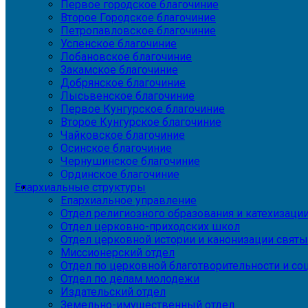
Первое городское благочиние
Второе Городское благочиние
Петропавловское благочиние
Успенское благочиние
Лобановское благочиние
Закамское благочиние
Добрянское благочиние
Лысьвенское благочиние
Первое Кунгурское благочиние
Второе Кунгурское благочиние
Чайковское благочиние
Осинское благочиние
Чернушинское благочиние
Ординское благочиние
Епархиальные структуры
Епархиальное управление
Отдел религиозного образования и катехизаци
Отдел церковно-приходских школ
Отдел церковной истории и канонизации святы
Миссионерский отдел
Отдел по церковной благотворительности и с
Отдел по делам молодежи
Издательский отдел
Земельно-имущественный отдел