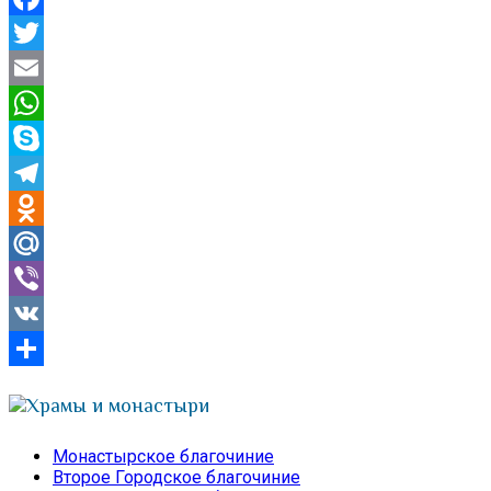
Facebook
Twitter
Email
WhatsApp
Skype
Telegram
Odnoklassniki
Mail.Ru
Viber
VK
Отправить
Храмы и монастыри
Монастырское благочиние
Второе Городское благочиние