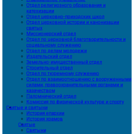
Отдел религиозного образования и
катехизации
Отдел церковно-приходских школ
Отдел церковной истории и канонизации
святых
Миссионерский отдел
Отдел по церковной благотворительности и
социальному служению
Отдел по делам молодежи
Издательский отдел
Земельно-имущественный отдел
Строительный отдел
Отдел по тюремному служению
Отдел по взаимоотношению с вооруженными
силами, правоохранительными органами и
казачеством
Паломнический отдел
Комиссия по физической культуре и спорту
Святые и святыни
История епархии
История храмов
Святые
Святыни