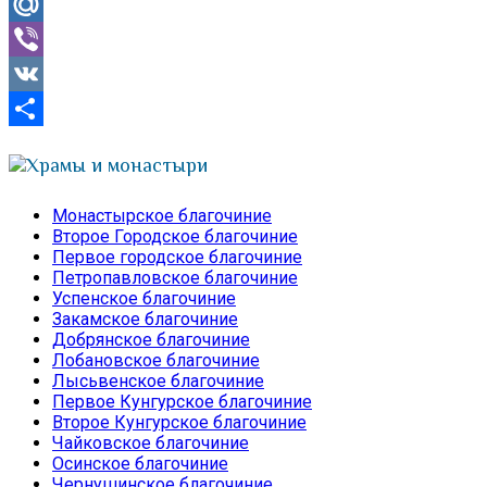
Odnoklassniki
Mail.Ru
Viber
VK
Отправить
Храмы и монастыри
Монастырское благочиние
Второе Городское благочиние
Первое городское благочиние
Петропавловское благочиние
Успенское благочиние
Закамское благочиние
Добрянское благочиние
Лобановское благочиние
Лысьвенское благочиние
Первое Кунгурское благочиние
Второе Кунгурское благочиние
Чайковское благочиние
Осинское благочиние
Чернушинское благочиние