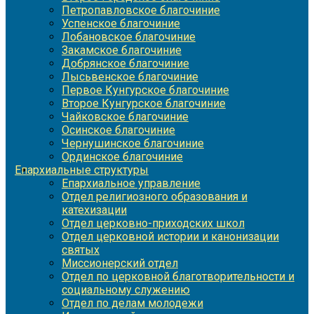
Петропавловское благочиние
Успенское благочиние
Лобановское благочиние
Закамское благочиние
Добрянское благочиние
Лысьвенское благочиние
Первое Кунгурское благочиние
Второе Кунгурское благочиние
Чайковское благочиние
Осинское благочиние
Чернушинское благочиние
Ординское благочиние
Епархиальные структуры
Епархиальное управление
Отдел религиозного образования и
катехизации
Отдел церковно-приходских школ
Отдел церковной истории и канонизации
святых
Миссионерский отдел
Отдел по церковной благотворительности и
социальному служению
Отдел по делам молодежи