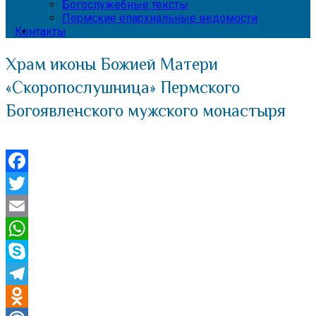
Богослужебные тексты
Пермские епархиальные ведомости
Контакты
Храм иконы Божией Матери
«Скоропослушница» Пермского
Богоявленского мужского монастыря
Facebook
Twitter
Email
WhatsApp
Skype
Telegram