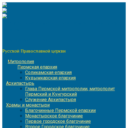
Перейти
к
содержимому
По благословению митрополита Пермского и Кунгурского
Игнатия
Пермская митрополия
Русской Православной церкви
Митрополия
Пермская епархия
Соликамская епархия
Кудымкарская епархия
Архипастырь
Глава Пермской митрополии, митрополит
Пермский и Кунгурский
Служение Архипастыря
Храмы и монастыри
Благочинные Пермской епархии
Монастырское благочиние
Первое городское благочиние
Второе Городское благочиние