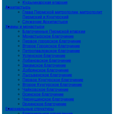
Кудымкарская епархия
Архипастырь
Глава Пермской митрополии, митрополит
Пермский и Кунгурский
Служение Архипастыря
Храмы и монастыри
Благочинные Пермской епархии
Монастырское благочиние
Первое городское благочиние
Второе Городское благочиние
Петропавловское благочиние
Успенское благочиние
Лобановское благочиние
Закамское благочиние
Добрянское благочиние
Лысьвенское благочиние
Первое Кунгурское благочиние
Второе Кунгурское благочиние
Чайковское благочиние
Осинское благочиние
Чернушинское благочиние
Ординское благочиние
Епархиальные структуры
Епархиальное управление