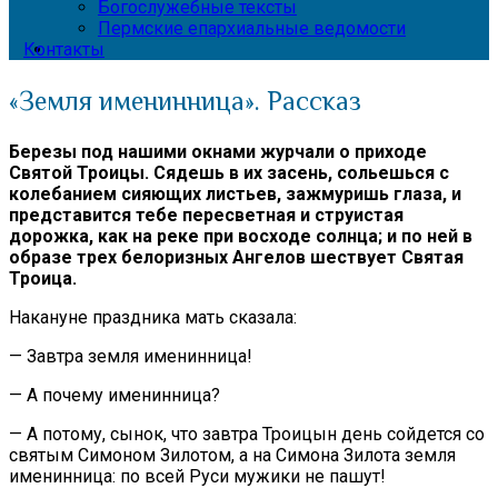
Богослужебные тексты
Пермские епархиальные ведомости
Контакты
«Земля именинница». Рассказ
Березы под нашими окнами журчали о приходе
Святой Троицы. Сядешь в их засень, сольешься с
колебанием сияющих листьев, зажмуришь глаза, и
представится тебе пересветная и струистая
дорожка, как на реке при восходе солнца; и по ней в
образе трех белоризных Ангелов шествует Святая
Троица.
Накануне праздника мать сказала:
— Завтра земля именинница!
— А почему именинница?
— А потому, сынок, что завтра Троицын день сойдется со
святым Симоном Зилотом, а на Симона Зилота земля
именинница: по всей Руси мужики не пашут!