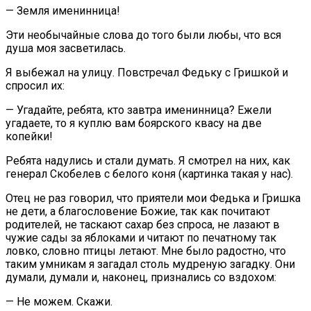
— Земля именинница!
Эти необычайные слова до того были любы, что вся
душа моя засветилась.
Я выбежал на улицу. Повстречал Федьку с Гришкой и
спросил их:
— Угадайте, ребята, кто завтра именинница? Ежели
угадаете, то я куплю вам боярского квасу на две
копейки!
Ребята надулись и стали думать. Я смотрел на них, как
генерал Скобелев с белого коня (картинка такая у нас).
Отец не раз говорил, что приятели мои Федька и Гришка
не дети, а благословение Божие, так как почитают
родителей, не таскают сахар без спроса, не лазают в
чужие сады за яблоками и читают по печатному так
ловко, словно птицы летают. Мне было радостно, что
таким умникам я загадал столь мудреную загадку. Они
думали, думали и, наконец, признались со вздохом:
— Не можем. Скажи.