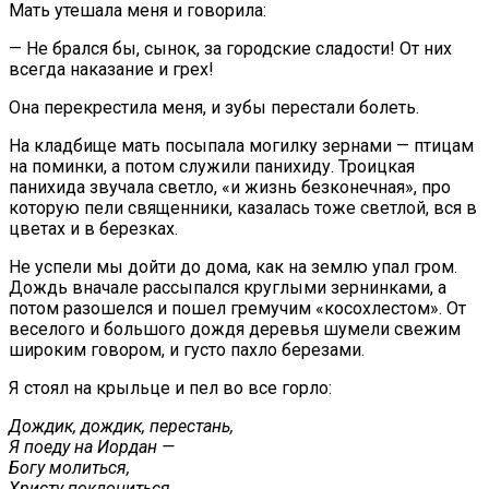
Мать утешала меня и говорила:
— Не брался бы, сынок, за городские сладости! От них
всегда наказание и грех!
Она перекрестила меня, и зубы перестали болеть.
На кладбище мать посыпала могилку зернами — птицам
на поминки, а потом служили панихиду. Троицкая
панихида звучала светло, «и жизнь безконечная», про
которую пели священники, казалась тоже светлой, вся в
цветах и в березках.
Не успели мы дойти до дома, как на землю упал гром.
Дождь вначале рассыпался круглыми зернинками, а
потом разошелся и пошел гремучим «косохлестом». От
веселого и большого дождя деревья шумели свежим
широким говором, и густо пахло березами.
Я стоял на крыльце и пел во все горло:
Дождик, дождик, перестань,
Я поеду на Иордан —
Богу молиться,
Христу поклониться.