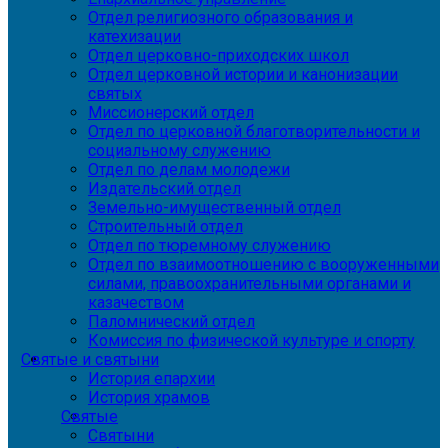
Отдел религиозного образования и
катехизации
Отдел церковно-приходских школ
Отдел церковной истории и канонизации
святых
Миссионерский отдел
Отдел по церковной благотворительности и
социальному служению
Отдел по делам молодежи
Издательский отдел
Земельно-имущественный отдел
Строительный отдел
Отдел по тюремному служению
Отдел по взаимоотношению с вооруженными
силами, правоохранительными органами и
казачеством
Паломнический отдел
Комиссия по физической культуре и спорту
Святые и святыни
История епархии
История храмов
Святые
Святыни