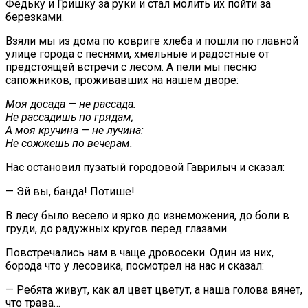
Федьку и Гришку за руки и стал молить их пойти за
березками.
Взяли мы из дома по ковриге хлеба и пошли по главной
улице города с песнями, хмельные и радостные от
предстоящей встречи с лесом. А пели мы песню
сапожников, проживавших на нашем дворе:
Моя досада — не рассада:
Не рассадишь по грядам;
А моя кручина — не лучина:
Не сожжешь по вечерам.
Нас остановил пузатый городовой Гаврилыч и сказал:
— Эй вы, банда! Потише!
В лесу было весело и ярко до изнеможения, до боли в
груди, до радужных кругов перед глазами.
Повстречались нам в чаще дровосеки. Один из них,
борода что у лесовика, посмотрел на нас и сказал:
— Ребята живут, как ал цвет цветут, а наша голова вянет,
что трава…