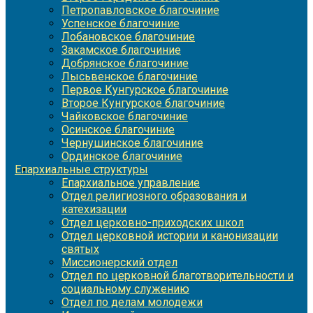
Петропавловское благочиние
Успенское благочиние
Лобановское благочиние
Закамское благочиние
Добрянское благочиние
Лысьвенское благочиние
Первое Кунгурское благочиние
Второе Кунгурское благочиние
Чайковское благочиние
Осинское благочиние
Чернушинское благочиние
Ординское благочиние
Епархиальные структуры
Епархиальное управление
Отдел религиозного образования и
катехизации
Отдел церковно-приходских школ
Отдел церковной истории и канонизации
святых
Миссионерский отдел
Отдел по церковной благотворительности и
социальному служению
Отдел по делам молодежи