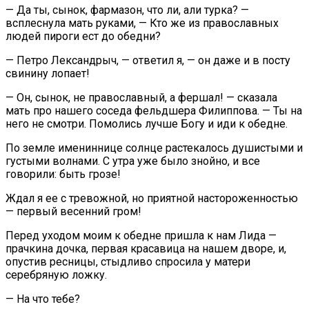
— Да ты, сынок, фармазон, что ли, али турка? —
всплеснула мать руками, — Кто же из православных
людей пироги ест до обедни?
— Петро Лександрыч, — ответил я, — он даже и в посту
свинину лопает!
— Он, сынок, не православный, а фершал! — сказала
мать про нашего соседа фельдшера Филиппова. — Ты на
него не смотри. Помолись лучше Богу и иди к обедне.
По земле имениннице солнце растекалось душистыми и
густыми волнами. С утра уже было знойно, и все
говорили: быть грозе!
Ждал я ее с тревожной, но приятной настороженностью
— первый весенний гром!
Перед уходом моим к обедне пришла к нам Лида —
прачкина дочка, первая красавица на нашем дворе, и,
опустив ресницы, стыдливо спросила у матери
серебряную ложку.
— На что тебе?