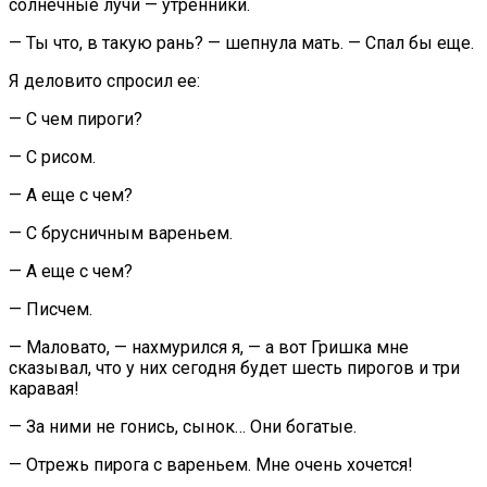
солнечные лучи — утренники.
— Ты что, в такую рань? — шепнула мать. — Спал бы еще.
Я деловито спросил ее:
— С чем пироги?
— С рисом.
— А еще с чем?
— С брусничным вареньем.
— А еще с чем?
— Писчем.
— Маловато, — нахмурился я, — а вот Гришка мне
сказывал, что у них сегодня будет шесть пирогов и три
каравая!
— За ними не гонись, сынок… Они богатые.
— Отрежь пирога с вареньем. Мне очень хочется!