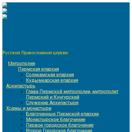
Перейти
к
содержимому
По благословению митрополита Пермского и Кунгурского
Игнатия
Пермская митрополия
Русской Православной церкви
Митрополия
Пермская епархия
Соликамская епархия
Кудымкарская епархия
Архипастырь
Глава Пермской митрополии, митрополит
Пермский и Кунгурский
Служение Архипастыря
Храмы и монастыри
Благочинные Пермской епархии
Монастырское благочиние
Первое городское благочиние
Второе Городское благочиние