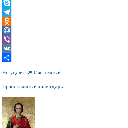
WhatsApp
Skype
Telegram
Odnoklassniki
Mail.Ru
Viber
VK
Отправить
Не удалять!!! Системный
Православный календарь