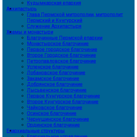
Кудымкарская епархия
Архипастырь
Глава Пермской митрополии, митрополит
Пермский и Кунгурский
Служение Архипастыря
Храмы и монастыри
Благочинные Пермской епархии
Монастырское благочиние
Первое городское благочиние
Второе Городское благочиние
Петропавловское благочиние
Успенское благочиние
Лобановское благочиние
Закамское благочиние
Добрянское благочиние
Лысьвенское благочиние
Первое Кунгурское благочиние
Второе Кунгурское благочиние
Чайковское благочиние
Осинское благочиние
Чернушинское благочиние
Ординское благочиние
Епархиальные структуры
Епархиальное управление