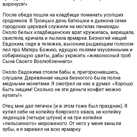
ворочуся!»
После обеда пошли на кладбище поминать усопших
сродников. В Троицын день батюшки и дьякона семи
городских церквей служили на могилах панихиды.
Около белых кладбищенских врат кружилась, верещала,
свистела, кричала и пылила ярмарка. Безногий нищий
Евдоким, сидя в тележке, высоким рыдающим голосом
пел про Матерь Божию, идущую полями изусеянными и
собирающую цветы, дабы украсить «живоносный гроб
Сына Своего Возлюбленнаго».
Около Евдокима стояли бабы и, пригорюнившись,
слушали. Деревянная чашка безногого была полна
медными монетами. Я смотрел на них и думал: «Хорошо
быть нищим! Сколько на эти деньги конфет можно
купить!»
Отец мне дал пятачок (и в этом тоже был праздник). Я
купил себе на копейку боярского кваса, на копейку
леденцов (четыре штуки) и на три копейки
«пильсинного» мороженого. От него у меня заныли
зубы, и я заревел на всю ярмарку.