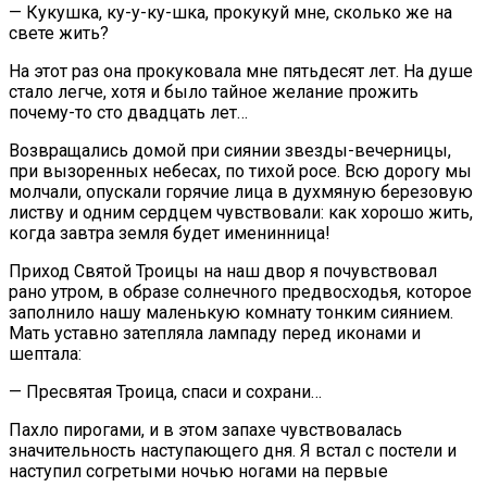
— Кукушка, ку-у-ку-шка, прокукуй мне, сколько же на
свете жить?
На этот раз она прокуковала мне пятьдесят лет. На душе
стало легче, хотя и было тайное желание прожить
почему-то сто двадцать лет…
Возвращались домой при сиянии звезды-вечерницы,
при вызоренных небесах, по тихой росе. Всю дорогу мы
молчали, опускали горячие лица в духмяную березовую
листву и одним сердцем чувствовали: как хорошо жить,
когда завтра земля будет именинница!
Приход Святой Троицы на наш двор я почувствовал
рано утром, в образе солнечного предвосходья, которое
заполнило нашу маленькую комнату тонким сиянием.
Мать уставно затепляла лампаду перед иконами и
шептала:
— Пресвятая Троица, спаси и сохрани…
Пахло пирогами, и в этом запахе чувствовалась
значительность наступающего дня. Я встал с постели и
наступил согретыми ночью ногами на первые