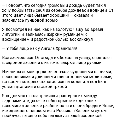
— Говорят, что сегодня громовый дождь будет, так я
хочу побрызгать себя из серебра дождевой водицей. От
этого цвет лица бывает хороший! — сказала и
заяснилась пунцовой зорыо.
Я посмотрел на нее, как на золотую чашу во время
литургии, и, заливаясь жарким румянцем, с
восхищением и радостной болью воскликнул:
— У тебя лицо как у Ангела Хранителя!
Все засмеялись. От стыда выбежал на улицу, спрятался
в садовой засени и отчего-то закрыл лицо руками.
Именины земли церковь венчала чудесными словами,
песнопениями и длинными таинственными молитвами,
во время которых становились на колени, а пол был
устлан цветами и свежей травой.
Я поднимал с пола травинки, растирал их между
ладонями и, вдыхая в себя горькое их дыхание,
вспоминал зеленые разбеги поля и слова бродяги Яшки,
исходившего пешком всю Россию: «Зеленым лугом
пройдуся, на сине небо нагляжуся, алой зоренькой