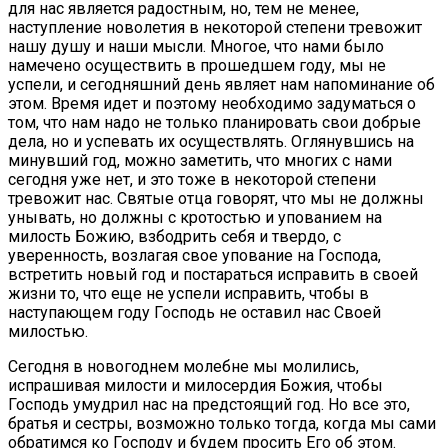
для нас является радостным, но, тем не менее,
наступление новолетия в некоторой степени тревожит
нашу душу и наши мысли. Многое, что нами было
намечено осуществить в прошедшем году, мы не
успели, и сегодняшний день являет нам напоминание об
этом. Время идет и поэтому необходимо задуматься о
том, что нам надо не только планировать свои добрые
дела, но и успевать их осуществлять. Оглянувшись на
минувший год, можно заметить, что многих с нами
сегодня уже нет, и это тоже в некоторой степени
тревожит нас. Святые отца говорят, что мы не должны
унывать, но должны с кротостью и упованием на
милость Божию, взбодрить себя и твердо, с
уверенность, возлагая свое упование на Господа,
встретить новый год и постараться исправить в своей
жизни то, что еще не успели исправить, чтобы в
наступающем году Господь не оставил нас Своей
милостью.
Сегодня в новогоднем молебне мы молились,
испрашивая милости и милосердия Божия, чтобы
Господь умудрил нас на предстоящий год. Но все это,
братья и сестры, возможно только тогда, когда мы сами
обратимся ко Господу и будем просить Его об этом.