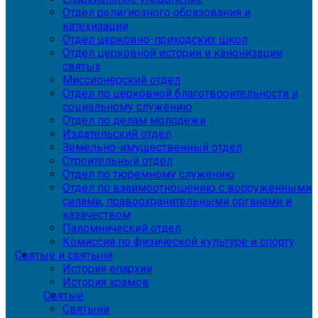
Отдел религиозного образования и
катехизации
Отдел церковно-приходских школ
Отдел церковной истории и канонизации
святых
Миссионерский отдел
Отдел по церковной благотворительности и
социальному служению
Отдел по делам молодежи
Издательский отдел
Земельно-имущественный отдел
Строительный отдел
Отдел по тюремному служению
Отдел по взаимоотношению с вооруженными
силами, правоохранительными органами и
казачеством
Паломнический отдел
Комиссия по физической культуре и спорту
Святые и святыни
История епархии
История храмов
Святые
Святыни