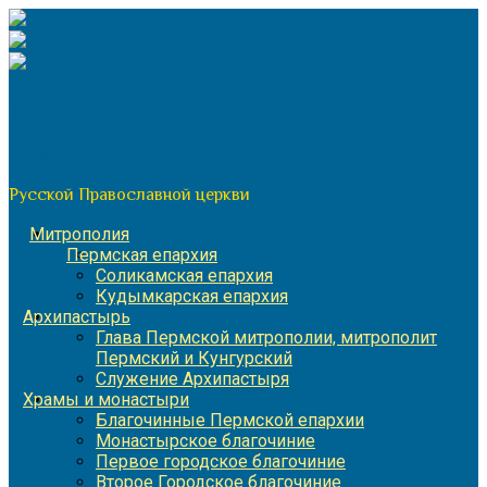
Перейти
к
содержимому
По благословению митрополита Пермского и Кунгурского
Игнатия
Пермская митрополия
Русской Православной церкви
Митрополия
Пермская епархия
Соликамская епархия
Кудымкарская епархия
Архипастырь
Глава Пермской митрополии, митрополит
Пермский и Кунгурский
Служение Архипастыря
Храмы и монастыри
Благочинные Пермской епархии
Монастырское благочиние
Первое городское благочиние
Второе Городское благочиние