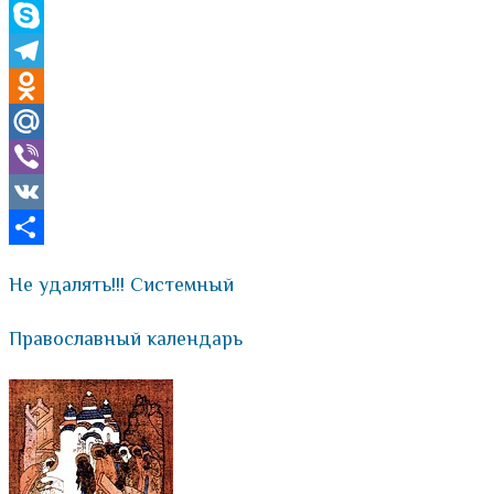
WhatsApp
Skype
Telegram
Odnoklassniki
Mail.Ru
Viber
VK
Отправить
Не удалять!!! Системный
Православный календарь