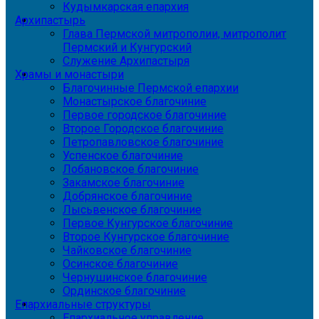
Кудымкарская епархия
Архипастырь
Глава Пермской митрополии, митрополит
Пермский и Кунгурский
Служение Архипастыря
Храмы и монастыри
Благочинные Пермской епархии
Монастырское благочиние
Первое городское благочиние
Второе Городское благочиние
Петропавловское благочиние
Успенское благочиние
Лобановское благочиние
Закамское благочиние
Добрянское благочиние
Лысьвенское благочиние
Первое Кунгурское благочиние
Второе Кунгурское благочиние
Чайковское благочиние
Осинское благочиние
Чернушинское благочиние
Ординское благочиние
Епархиальные структуры
Епархиальное управление