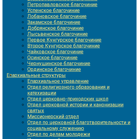
Петропавловское благочиние
Успенское благочиние
Лобановское благочиние
Закамское благочиние
Добрянское благочиние
Лысьвенское благочиние
Первое Кунгурское благочиние
Второе Кунгурское благочиние
Чайковское благочиние
Осинское благочиние
Чернушинское благочиние
Ординское благочиние
Епархиальные структуры
Епархиальное управление
Отдел религиозного образования и
катехизации
Отдел церковно-приходских школ
Отдел церковной истории и канонизации
святых
Миссионерский отдел
Отдел по церковной благотворительности и
социальному служению
Отдел по делам молодежи