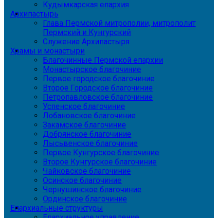
Кудымкарская епархия
Архипастырь
Глава Пермской митрополии, митрополит
Пермский и Кунгурский
Служение Архипастыря
Храмы и монастыри
Благочинные Пермской епархии
Монастырское благочиние
Первое городское благочиние
Второе Городское благочиние
Петропавловское благочиние
Успенское благочиние
Лобановское благочиние
Закамское благочиние
Добрянское благочиние
Лысьвенское благочиние
Первое Кунгурское благочиние
Второе Кунгурское благочиние
Чайковское благочиние
Осинское благочиние
Чернушинское благочиние
Ординское благочиние
Епархиальные структуры
Епархиальное управление