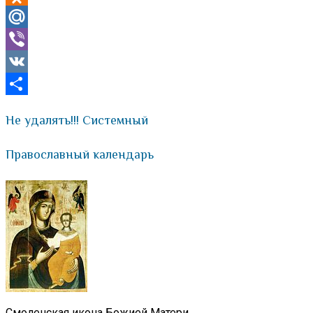
Odnoklassniki
Mail.Ru
Viber
VK
Отправить
Не удалять!!! Системный
Православный календарь
Смоленская икона Божией Матери.