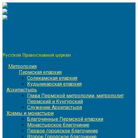
Перейти
к
содержимому
По благословению митрополита Пермского и Кунгурского
Игнатия
Пермская митрополия
Русской Православной церкви
Митрополия
Пермская епархия
Соликамская епархия
Кудымкарская епархия
Архипастырь
Глава Пермской митрополии, митрополит
Пермский и Кунгурский
Служение Архипастыря
Храмы и монастыри
Благочинные Пермской епархии
Монастырское благочиние
Первое городское благочиние
Второе Городское благочиние