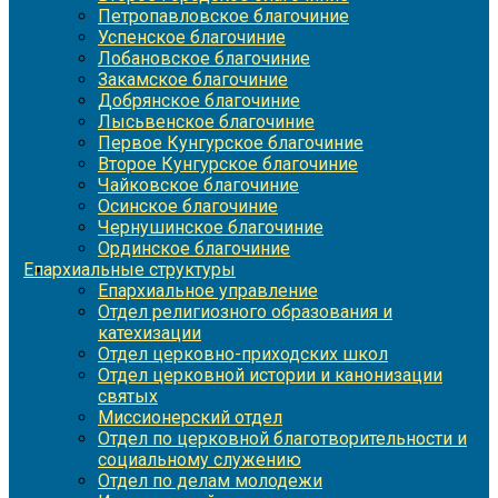
Петропавловское благочиние
Успенское благочиние
Лобановское благочиние
Закамское благочиние
Добрянское благочиние
Лысьвенское благочиние
Первое Кунгурское благочиние
Второе Кунгурское благочиние
Чайковское благочиние
Осинское благочиние
Чернушинское благочиние
Ординское благочиние
Епархиальные структуры
Епархиальное управление
Отдел религиозного образования и
катехизации
Отдел церковно-приходских школ
Отдел церковной истории и канонизации
святых
Миссионерский отдел
Отдел по церковной благотворительности и
социальному служению
Отдел по делам молодежи