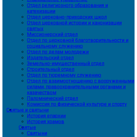
Отдел религиозного образования и
катехизации
Отдел церковно-приходских школ
Отдел церковной истории и канонизации
святых
Миссионерский отдел
Отдел по церковной благотворительности и
социальному служению
Отдел по делам молодежи
Издательский отдел
Земельно-имущественный отдел
Строительный отдел
Отдел по тюремному служению
Отдел по взаимоотношению с вооруженными
силами, правоохранительными органами и
казачеством
Паломнический отдел
Комиссия по физической культуре и спорту
Святые и святыни
История епархии
История храмов
Святые
Святыни