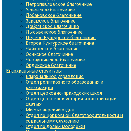
Петропавловское благочиние
Успенское благочиние
Лобановское благочиние
Закамское благочиние
Добрянское благочиние
Лысьвенское благочиние
Первое Кунгурское благочиние
Второе Кунгурское благочиние
Чайковское благочиние
Осинское благочиние
Чернушинское благочиние
Ординское благочиние
Епархиальные структуры
Епархиальное управление
Отдел религиозного образования и
катехизации
Отдел церковно-приходских школ
Отдел церковной истории и канонизации
святых
Миссионерский отдел
Отдел по церковной благотворительности и
социальному служению
Отдел по делам молодежи