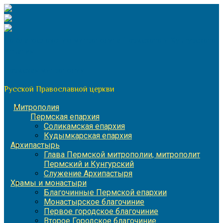
Перейти
к
содержимому
По благословению митрополита Пермского и Кунгурского
Игнатия
Пермская митрополия
Русской Православной церкви
Митрополия
Пермская епархия
Соликамская епархия
Кудымкарская епархия
Архипастырь
Глава Пермской митрополии, митрополит
Пермский и Кунгурский
Служение Архипастыря
Храмы и монастыри
Благочинные Пермской епархии
Монастырское благочиние
Первое городское благочиние
Второе Городское благочиние