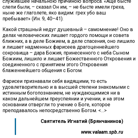
служившее начальною причиною вопроса. «Аще бысте
слепи были, – сказал Он им, – не бысте имели греха,
ныне же глаголете, яко видим: грех убо ваш
пребывает» (Ин. 9, 40–41).
Какой страшный недуг душевный – самомнение! Оно в
делах человеческих лишает гордого помощи и совета
ближних, а в деле Божием, в деле спасения, оно лишило
и лишает надменных фарисеев драгоценнейшего
сокровища – дара Божия, принесенного с неба Сыном
Божиим, лишило и лишает Божественного Откровения и
соединенного с принятием этого Откровения
блаженнейшего общения с Богом.
Фарисеи признавали себя видящими, то есть
удовлетворительно и в высшей степени знакомыми с
истинным богопознанием, не нуждающимися ни в
каком дальнейшем преуспеянии и учении, и на этом
основании отвергли то учение о Боге, которое
преподавалось непосредственно Богом. <…>
Святитель Игнатий (Брянчанинов)
www.valaam.spb.ru