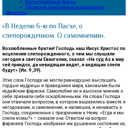
Богослужебные тексты
Пермские епархиальные ведомости
Контакты
«В Неделю 6-ю по Пасхе, о
слепорожденном. О самомнении».
Возлюбленные братия! Господь наш Иисус Христос по
исцелении слепорожденного, о чем мы слышали
сегодня в святом Евангелии, сказал: «На суд Аз в мир
сей приидох, да невидящии видят, и видящии слепи
будут» (Ин. 9 ,39).
Этих слов Господа не могли равнодушно выслушать
гордые мудрецы и праведники мира, каковыми были
иудейские фарисеи. Самолюбие их и высокое мнение о
себе признали себя оскорбленными. На слова Господа
они отвечали вопросом, в котором выразились вместе и
негодование, и самомнение, и насмешка, и ненависть к
Господу, соединенные с презрением к Нему. «Егда и мы
слепи есмы?» – сказали они. Ответом на вопрос
фарисеев Господь изобразил им душевное состояние их,