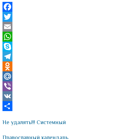
Facebook
Twitter
Email
WhatsApp
Skype
Telegram
Odnoklassniki
Mail.Ru
Viber
VK
Отправить
Не удалять!!! Системный
Православный календарь