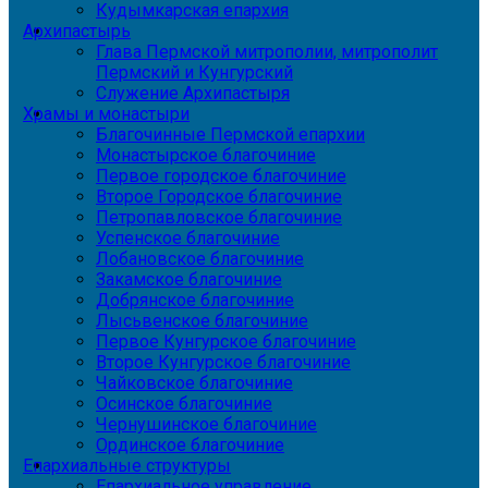
Кудымкарская епархия
Архипастырь
Глава Пермской митрополии, митрополит
Пермский и Кунгурский
Служение Архипастыря
Храмы и монастыри
Благочинные Пермской епархии
Монастырское благочиние
Первое городское благочиние
Второе Городское благочиние
Петропавловское благочиние
Успенское благочиние
Лобановское благочиние
Закамское благочиние
Добрянское благочиние
Лысьвенское благочиние
Первое Кунгурское благочиние
Второе Кунгурское благочиние
Чайковское благочиние
Осинское благочиние
Чернушинское благочиние
Ординское благочиние
Епархиальные структуры
Епархиальное управление