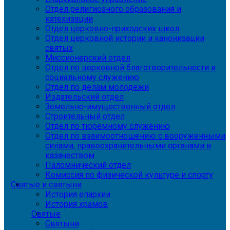
Отдел религиозного образования и
катехизации
Отдел церковно-приходских школ
Отдел церковной истории и канонизации
святых
Миссионерский отдел
Отдел по церковной благотворительности и
социальному служению
Отдел по делам молодежи
Издательский отдел
Земельно-имущественный отдел
Строительный отдел
Отдел по тюремному служению
Отдел по взаимоотношению с вооруженными
силами, правоохранительными органами и
казачеством
Паломнический отдел
Комиссия по физической культуре и спорту
Святые и святыни
История епархии
История храмов
Святые
Святыни