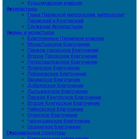
Кудымкарская епархия
Архипастырь
Глава Пермской митрополии, митрополит
Пермский и Кунгурский
Служение Архипастыря
Храмы и монастыри
Благочинные Пермской епархии
Монастырское благочиние
Первое городское благочиние
Второе Городское благочиние
Петропавловское благочиние
Успенское благочиние
Лобановское благочиние
Закамское благочиние
Добрянское благочиние
Лысьвенское благочиние
Первое Кунгурское благочиние
Второе Кунгурское благочиние
Чайковское благочиние
Осинское благочиние
Чернушинское благочиние
Ординское благочиние
Епархиальные структуры
Епархиальное управление