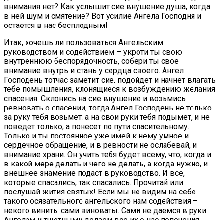
внимания нет? Как услышит сие внушение душа, когда
в ней шум и смятение? Вот усилие Ангела Господня и
остается в нас бесплодным!
Итак, хочешь ли пользоваться Ангельским
руководством и содействием – укроти ты свою
внутреннюю беспорядочность, собери ты свое
внимание внутрь и стань у сердца своего. Ангел
Господень тотчас заметит сие, подойдет и начнет влагать
тебе помышления, клонящиеся к возбуждению желания
спасения. Склонись на сие внушение и возьмись
ревновать о спасении, тогда Ангел Господень не только
за руку тебя возьмет, а на свои руки тебя подымет, и не
поведет только, а понесет по пути спасительному.
Только и ты постоянное уже имей к нему умное и
сердечное обращение, и в ревности не ослабевай, и
внимание храни. Он учить тебя будет всему, что, когда и
в какой мере делать и чего не делать, а когда нужно, и
внешнее знамение подаст в руководство. И все,
которые спасались, так спасались. Прочитай или
послушай жития святых! Если мы не видим на себе
такого осязательного ангельского нам содействия –
некого винить: сами виноваты. Сами не даемся в руки
Ангелам и тщетными делаем все их о нас попечения.