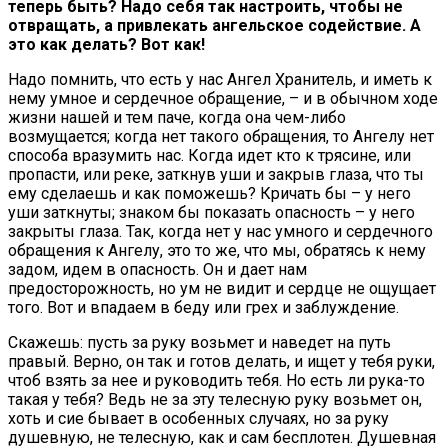
теперь быть? Надо себя так настроить, чтобы не
отвращать, а привлекать ангельское содействие. А
это как делать? Вот как!
Надо помнить, что есть у нас Ангел Хранитель, и иметь к
нему умное и сердечное обращение, – и в обычном ходе
жизни нашей и тем паче, когда она чем-либо
возмущается; когда нет такого обращения, то Ангелу нет
способа вразумить нас. Когда идет кто к трясине, или
пропасти, или реке, заткнув уши и закрыв глаза, что ты
ему сделаешь и как поможешь? Кричать бы – у него
уши заткнуты; знаком бы показать опасность – у него
закрыты глаза. Так, когда нет у нас умного и сердечного
обращения к Ангелу, это то же, что мы, обратясь к нему
задом, идем в опасность. Он и дает нам
предосторожность, но ум не видит и сердце не ощущает
того. Вот и впадаем в беду или грех и заблуждение.
Скажешь: пусть за руку возьмет и наведет на путь
правый. Верно, он так и готов делать, и ищет у тебя руки,
чтоб взять за нее и руководить тебя. Но есть ли рука-то
такая у тебя? Ведь не за эту телесную руку возьмет он,
хоть и сие бывает в особенных случаях, но за руку
душевную, не телесную, как и сам бесплотен. Душевная