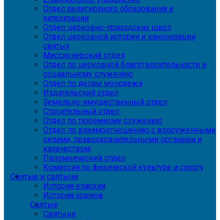
Отдел религиозного образования и
катехизации
Отдел церковно-приходских школ
Отдел церковной истории и канонизации
святых
Миссионерский отдел
Отдел по церковной благотворительности и
социальному служению
Отдел по делам молодежи
Издательский отдел
Земельно-имущественный отдел
Строительный отдел
Отдел по тюремному служению
Отдел по взаимоотношению с вооруженными
силами, правоохранительными органами и
казачеством
Паломнический отдел
Комиссия по физической культуре и спорту
Святые и святыни
История епархии
История храмов
Святые
Святыни