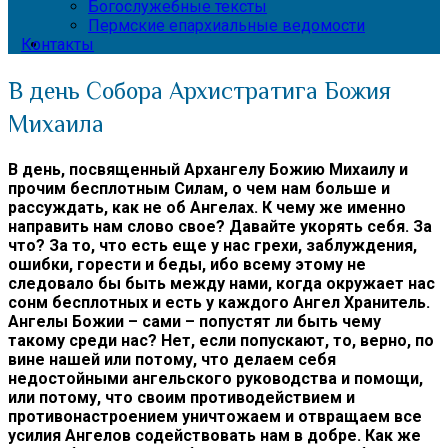
Богослужебные тексты
Пермские епархиальные ведомости
Контакты
В день Собора Архистратига Божия
Михаила
В день, посвященный Архангелу Божию Михаилу и
прочим бесплотным Силам, о чем нам больше и
рассуждать, как не об Ангелах. К чему же именно
направить нам слово свое? Давайте укорять себя. За
что? За то, что есть еще у нас грехи, заблуждения,
ошибки, горести и беды, ибо всему этому не
следовало бы быть между нами, когда окружает нас
сонм бесплотных и есть у каждого Ангел Хранитель.
Ангелы Божии – сами – попустят ли быть чему
такому среди нас? Нет, если попускают, то, верно, по
вине нашей или потому, что делаем себя
недостойными ангельского руководства и помощи,
или потому, что своим противодействием и
противонастроением уничтожаем и отвращаем все
усилия Ангелов содействовать нам в добре. Как же