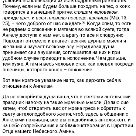
условия. Исполняющий их есть бодренный ревнитель.
Почему, если мы будем больше походить на тех, о коих
говорится в нынешней притче:
спящим человеком,
прииде враг, и всея плевелы посреде пшеницы
(Мф. 13,
25), – чего доброго от нас ожидать?! Когда спим, то есть
не радеем о спасении и мятемся во всякой суете, тогда
Ангелу доступа к нам нет, а врагу-то все и сподручно.
Подходит он смело и влагает всякие дурные мысли и
желания и научает всякому злу. Нерадивая душа
принимает сии внушения, соглашается на них и при
удобном случае приводит в исполнение. Чем дальше,
тем хуже. А там и весь человек стал, как плевел посреди
пшеницы, которого конец – пожжение.
Вот вам краткое указание на то, как держать себя в
отношении к Ангелам.
Да не оскорбится душа ваша, что в светлый ангельский
праздник навожу на такие мрачные мысли. Делаю сие
затем, чтоб отвратить вас от мрака греха и обратить к
свету ангелоподобного жития, чтоб, здесь в общении с
Ангелами поживши, все вы сподобились ангельского и
на небе сопребывания и соблаженствования в Царствии
Отца нашего Небесного. Аминь.