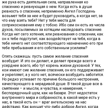
же рука есть деятельная сила, направленная ко
спасению и ревнующая о нем. Когда есть в душе
ревность о спасении, непременно Ангел Господень
возьмет тебя за нее и будет руководить, а когда нет, за
что ему взять тебя? Нет у тебя места для
соприкосновения ему с тобою. Ибо сам он есть из числа
духов, посылаемых за хотящим наследовать спасение.
Когда нет сего хотения, или ревнования о спасении, как
он к тебе подступит, как воздействует на тебя, когда в
тебе ничего нет соответствующего назначению его при
тебе пребывания и его собственным усилиям?
Опять скажешь: пусть самое желание спасения
возбудит. И это он делает, и делает прежде всего и
усерднее всего, ибо тут корень жизни духовной. У тех,
кои имеют сие желание спасения, он его поддерживает
и укрепляет, а у кого нет, всячески возбудить заботится.
Но редко успевает по причине большого нестроения,
качествующего в нерадивой душе. В такой душе все в
смятении – и мысли, и чувства, и намерения, –
беспорядочный шум, как на базаре. Этот недостаток
внутреннего мира и собранности, в какой мере есть у
нас, в такой есть он – враг ангельскому на нас
действию. Как внушит что-либо доброе Ангел, когда