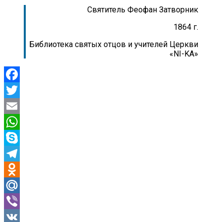
Святитель Феофан Затворник
1864 г.
Библиотека святых отцов и учителей Церкви
«NI-KA»
Facebook
Twitter
Email
WhatsApp
Skype
Telegram
Odnoklassniki
Mail.Ru
Viber