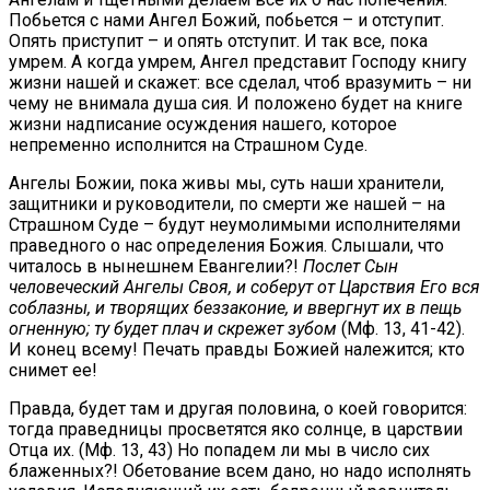
Побьется с нами Ангел Божий, побьется – и отступит.
Опять приступит – и опять отступит. И так все, пока
умрем. А когда умрем, Ангел представит Господу книгу
жизни нашей и скажет: все сделал, чтоб вразумить – ни
чему не внимала душа сия. И положено будет на книге
жизни надписание осуждения нашего, которое
непременно исполнится на Страшном Суде.
Ангелы Божии, пока живы мы, суть наши хранители,
защитники и руководители, по смерти же нашей – на
Страшном Суде – будут неумолимыми исполнителями
праведного о нас определения Божия. Слышали, что
читалось в нынешнем Евангелии?!
Послет Сын
человеческий Ангелы Своя, и соберут от Царствия Его вся
соблазны, и творящих беззаконие, и ввергнут их в пещь
огненную; ту будет плач и скрежет зубом
(Мф. 13, 41-42).
И конец всему! Печать правды Божией належится; кто
снимет ее!
Правда, будет там и другая половина, о коей говорится:
тогда праведницы просветятся яко солнце, в царствии
Отца их. (Мф. 13, 43) Но попадем ли мы в число сих
блаженных?! Обетование всем дано, но надо исполнять