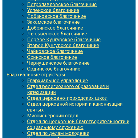
Петропавловское благочиние
Успенское благочиние
Лобановское благочиние
Закамское благочиние
Добрянское благочиние
Лысьвенское благочиние
Первое Кунгурское благочиние
Второе Кунгурское благочиние
Чайковское благочиние
Осинское благочиние
Чернушинское благочиние
Ординское благочиние
Епархиальные структуры
Епархиальное управление
Отдел религиозного образования и
катехизации
Отдел церковно-приходских школ
Отдел церковной истории и канонизации
святых
Миссионерский отдел
Отдел по церковной благотворительности и
социальному служению
Отдел по делам молодежи