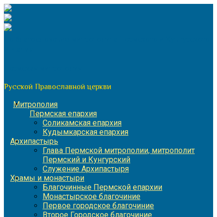
Перейти
к
содержимому
По благословению митрополита Пермского и Кунгурского
Игнатия
Пермская митрополия
Русской Православной церкви
Митрополия
Пермская епархия
Соликамская епархия
Кудымкарская епархия
Архипастырь
Глава Пермской митрополии, митрополит
Пермский и Кунгурский
Служение Архипастыря
Храмы и монастыри
Благочинные Пермской епархии
Монастырское благочиние
Первое городское благочиние
Второе Городское благочиние