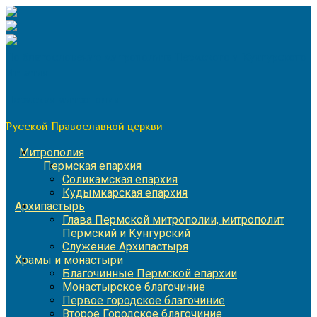
Перейти
к
содержимому
По благословению митрополита Пермского и Кунгурского
Игнатия
Пермская митрополия
Русской Православной церкви
Митрополия
Пермская епархия
Соликамская епархия
Кудымкарская епархия
Архипастырь
Глава Пермской митрополии, митрополит
Пермский и Кунгурский
Служение Архипастыря
Храмы и монастыри
Благочинные Пермской епархии
Монастырское благочиние
Первое городское благочиние
Второе Городское благочиние