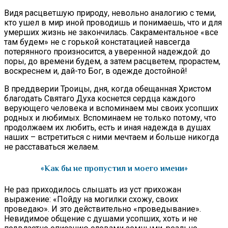
Видя расцветшую природу, невольно аналогию с теми,
кто ушел в мир иной проводишь и понимаешь, что и для
умерших жизнь не закончилась. Сакраментальное «все
там будем» не с горькой констатацией навсегда
потерянного произносится, а уверенной надеждой: до
поры, до времени будем, а затем расцветем, прорастем,
воскреснем и, дай-то Бог, в одежде достойной!
В преддверии Троицы, дня, когда обещанная Христом
благодать Святаго Духа коснется сердца каждого
верующего человека и вспоминаем мы своих усопших
родных и любимых. Вспоминаем не только потому, что
продолжаем их любить, есть и иная надежда в душах
наших – встретиться с ними мечтаем и больше никогда
не расставаться желаем.
«Как бы не пропустил и моего имени»
Не раз приходилось слышать из уст прихожан
выражение: «Пойду на могилки схожу, своих
проведаю». И это действительно «проведывание».
Невидимое общение с душами усопших, хоть и не