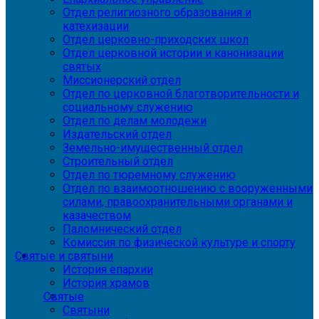
Отдел религиозного образования и
катехизации
Отдел церковно-приходских школ
Отдел церковной истории и канонизации
святых
Миссионерский отдел
Отдел по церковной благотворительности и
социальному служению
Отдел по делам молодежи
Издательский отдел
Земельно-имущественный отдел
Строительный отдел
Отдел по тюремному служению
Отдел по взаимоотношению с вооруженными
силами, правоохранительными органами и
казачеством
Паломнический отдел
Комиссия по физической культуре и спорту
Святые и святыни
История епархии
История храмов
Святые
Святыни