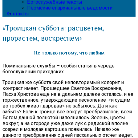
Богослужебные тексты
Пермские епархиальные ведомости
Контакты
«Троицкая суббота: расцветем,
прорастем, воскреснем»
Не только потому, что любим
Поминальные службы – особая статья в череде
богослужений приходских.
Троицкая же суббота свой неповторимый колорит и
контраст имеет. Прошедшее Светлое Воскресение,
Пасха Христова еще не в дальнем далеке осталась, и ее
торжественное, утверждающие песнопение «и сущим
во гробех живот даровав» не забылось. Да и как
забыть? Если к Троице все вокруг преобразилось, всей
Богом данной полнотой наполнилось. Зелень, цветы
вокруг, а на огороде уже даже лук с редиской вполне
созрел и молодая картошка появилась. Начало же
данного преображения с дней пасхальных отсчет ведет.