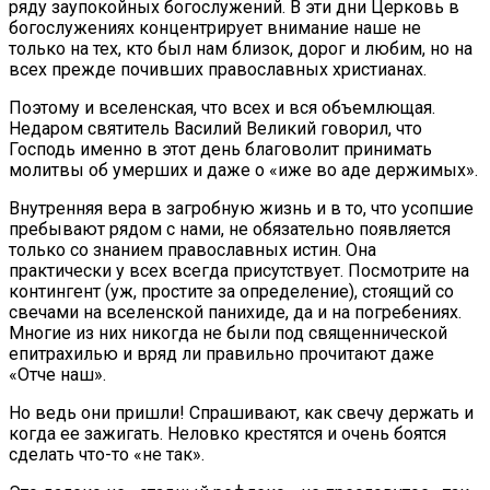
ряду заупокойных богослужений. В эти дни Церковь в
богослужениях концентрирует внимание наше не
только на тех, кто был нам близок, дорог и любим, но на
всех прежде почивших православных христианах.
Поэтому и вселенская, что всех и вся объемлющая.
Недаром святитель Василий Великий говорил, что
Господь именно в этот день благоволит принимать
молитвы об умерших и даже о «иже во аде держимых».
Внутренняя вера в загробную жизнь и в то, что усопшие
пребывают рядом с нами, не обязательно появляется
только со знанием православных истин. Она
практически у всех всегда присутствует. Посмотрите на
контингент (уж, простите за определение), стоящий со
свечами на вселенской панихиде, да и на погребениях.
Многие из них никогда не были под священнической
епитрахилью и вряд ли правильно прочитают даже
«Отче наш».
Но ведь они пришли! Спрашивают, как свечу держать и
когда ее зажигать. Неловко крестятся и очень боятся
сделать что-то «не так».