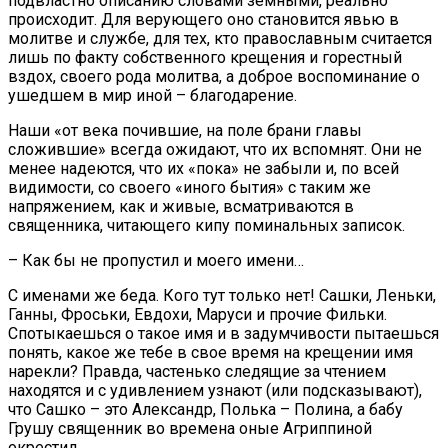
подвластно описанию словами земными, реально
происходит. Для верующего оно становится явью в
молитве и службе, для тех, кто православным считается
лишь по факту собственного крещения и горестный
вздох, своего рода молитва, а доброе воспоминание о
ушедшем в мир иной – благодарение.
Наши «от века почившие, на поле брани главы
сложившие» всегда ожидают, что их вспомнят. Они не
менее надеются, что их «пока» не забыли и, по всей
видимости, со своего «иного бытия» с таким же
напряжением, как и живые, всматриваются в
священника, читающего кипу поминальных записок.
– Как бы не пропустил и моего имени…
С именами же беда. Кого тут только нет! Сашки, Леньки,
Ганны, Фроськи, Евдохи, Маруси и прочие Фильки.
Спотыкаешься о такое имя и в задумчивости пытаешься
понять, какое же тебе в свое время на крещении имя
нарекли? Правда, частенько следящие за чтением
находятся и с удивлением узнают (или подсказывают),
что Сашко – это Александр, Полька – Полина, а бабу
Грушу священник во времена оные Агриппиной
окрестил.