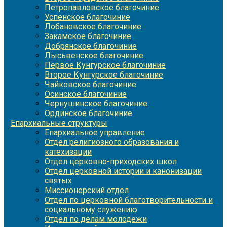
Петропавловское благочиние
Успенское благочиние
Лобановское благочиние
Закамское благочиние
Добрянское благочиние
Лысьвенское благочиние
Первое Кунгурское благочиние
Второе Кунгурское благочиние
Чайковское благочиние
Осинское благочиние
Чернушинское благочиние
Ординское благочиние
Епархиальные структуры
Епархиальное управление
Отдел религиозного образования и
катехизации
Отдел церковно-приходских школ
Отдел церковной истории и канонизации
святых
Миссионерский отдел
Отдел по церковной благотворительности и
социальному служению
Отдел по делам молодежи