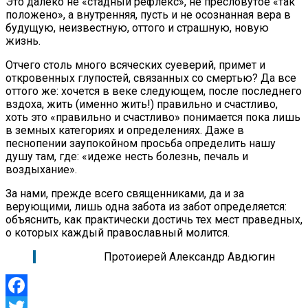
Это далеко не «стадный рефлекс», не пресловутое «так
положено», а внутренняя, пусть и не осознанная вера в
будущую, неизвестную, оттого и страшную, новую
жизнь.
Отчего столь много всяческих суеверий, примет и
откровенных глупостей, связанных со смертью? Да все
оттого же: хочется в веке следующем, после последнего
вздоха, жить (именно жить!) правильно и счастливо,
хоть это «правильно и счастливо» понимается пока лишь
в земных категориях и определениях. Даже в
песнопении заупокойном просьба определить нашу
душу там, где: «идеже несть болезнь, печаль и
воздыхание».
За нами, прежде всего священниками, да и за
верующими, лишь одна забота из забот определяется:
объяснить, как практически достичь тех мест праведных,
о которых каждый православный молится.
Протоиерей Александр Авдюгин
Facebook