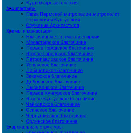
Кудымкарская епархия
Архипастырь
Глава Пермской митрополии, митрополит
Пермский и Кунгурский
Служение Архипастыря
Храмы и монастыри
Благочинные Пермской епархии
Монастырское благочиние
Первое городское благочиние
Второе Городское благочиние
Петропавловское благочиние
Успенское благочиние
Лобановское благочиние
Закамское благочиние
Добрянское благочиние
Лысьвенское благочиние
Первое Кунгурское благочиние
Второе Кунгурское благочиние
Чайковское благочиние
Осинское благочиние
Чернушинское благочиние
Ординское благочиние
Епархиальные структуры
Епархиальное управление