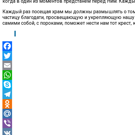
когда в один из моментов предстанем перед Ним. Каждый 
Каждый раз посещая храм мы должны размышлять о том,
частицу благодати, просвещающую и укрепляющую нашу д
самими собой, с пороками, поможет нести нам тот крест,
Facebook
Twitter
Email
WhatsApp
Skype
Telegram
Odnoklassniki
Mail.Ru
Viber