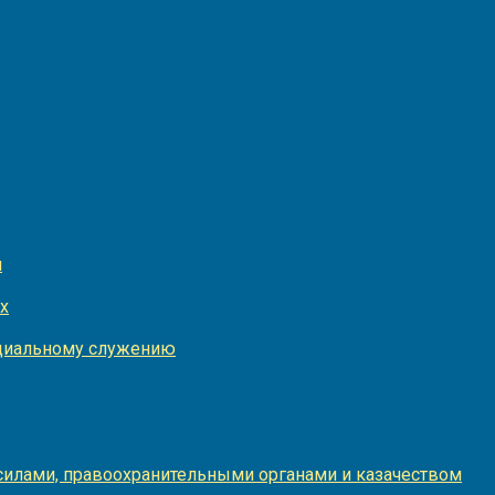
и
х
оциальному служению
илами, правоохранительными органами и казачеством