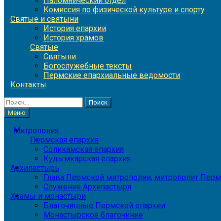
Паломнический отдел
Комиссия по физической культуре и спорту
Святые и святыни
История епархии
История храмов
Святые
Святыни
Богослужебные тексты
Пермские епархиальные ведомости
Контакты
Найти:
Меню
Митрополия
Пермская епархия
Соликамская епархия
Кудымкарская епархия
Архипастырь
Глава Пермской митрополии, митрополит Перм
Служение Архипастыря
Храмы и монастыри
Благочинные Пермской епархии
Монастырское благочиние