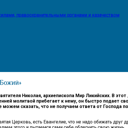
илами, правоохранительными органами и казачеством
 Божий»
вятителя Николая, архиепископа Мир Ликийских. В этот
ренней молитвой прибегает к нему, он быстро подает с
е можем сказать, что не получаем ответа от Господа п
ятая Церковь, есть Евангелие, что не надо обижать друг д
елаем этого и пытаемся сами себе облегчить свою жизнь.