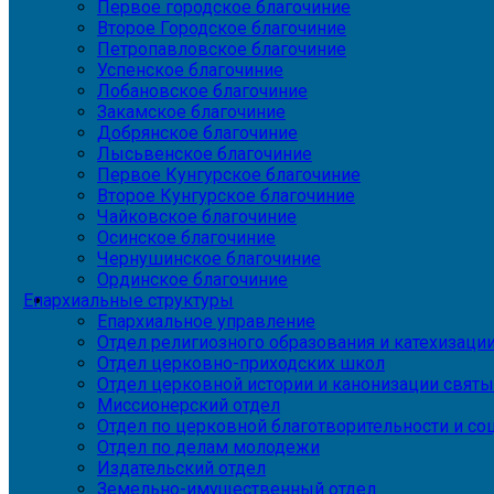
Первое городское благочиние
Второе Городское благочиние
Петропавловское благочиние
Успенское благочиние
Лобановское благочиние
Закамское благочиние
Добрянское благочиние
Лысьвенское благочиние
Первое Кунгурское благочиние
Второе Кунгурское благочиние
Чайковское благочиние
Осинское благочиние
Чернушинское благочиние
Ординское благочиние
Епархиальные структуры
Епархиальное управление
Отдел религиозного образования и катехизаци
Отдел церковно-приходских школ
Отдел церковной истории и канонизации святы
Миссионерский отдел
Отдел по церковной благотворительности и с
Отдел по делам молодежи
Издательский отдел
Земельно-имущественный отдел