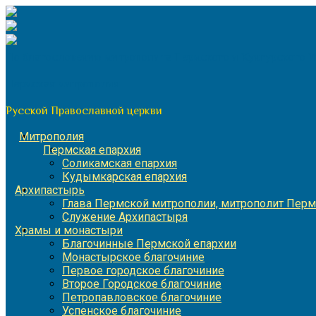
Перейти
к
содержимому
По благословению митрополита Пермского и Кунгурского 
Пермская митрополия
Русской Православной церкви
Митрополия
Пермская епархия
Соликамская епархия
Кудымкарская епархия
Архипастырь
Глава Пермской митрополии, митрополит Перм
Служение Архипастыря
Храмы и монастыри
Благочинные Пермской епархии
Монастырское благочиние
Первое городское благочиние
Второе Городское благочиние
Петропавловское благочиние
Успенское благочиние