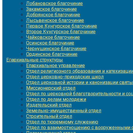
Лобановское благочиние
Закамское благочиние
Добрянское благочиние
Лысьвенское благочиние
Первое Кунгурское благочиние
Второе Кунгурское благочиние
Чайковское благочиние
Осинское благочиние
Чернушинское благочиние
Ординское благочиние
Епархиальные структуры
Епархиальное управление
Отдел религиозного образования и катехизаци
Отдел церковно-приходских школ
Отдел церковной истории и канонизации святы
Миссионерский отдел
Отдел по церковной благотворительности и с
Отдел по делам молодежи
Издательский отдел
Земельно-имущественный отдел
Строительный отдел
Отдел по тюремному служению
Отдел по взаимоотношению с вооруженными с