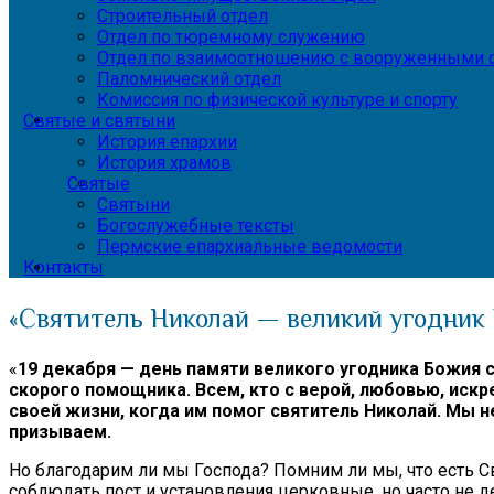
Строительный отдел
Отдел по тюремному служению
Отдел по взаимоотношению с вооруженными с
Паломнический отдел
Комиссия по физической культуре и спорту
Святые и святыни
История епархии
История храмов
Святые
Святыни
Богослужебные тексты
Пермские епархиальные ведомости
Контакты
«Святитель Николай — великий угодник
«
19 декабря — день памяти великого угодника Божия с
скорого помощника. Всем, кто с верой, любовью, иск
своей жизни, когда им помог святитель Николай. Мы н
призываем.
Но благодарим ли мы Господа? Помним ли мы, что есть Св
соблюдать пост и установления церковные, но часто не д