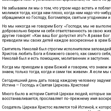
Не забываем ли мы о том, что утром надо встать и поблаг
молимся тогда, когда нам плохо, когда нам надо что-нибуд
обращаемся ко Господу, Богоматери, святым угодникам и
Но мы никогда не говорим Богу: «Господи, мы не выполн
добровольно берем на себя ответственность за свою жизнь
другие говорят: «Как ваш Бог допустил это?» А разве Бог
приводили мы своих детей каждое воскресенье в храм Бо
Святитель Николай был строгим исполнителем заповедей 
Христов любить Бога и ближнего своего, как самого себ
Николай был и есть помощник, молитвенник и заступник.
Когда мы приходим в храм Божий и говорим, что знаем ж
знаем, только тогда, когда и сами так живем». А если мы 
Сегодняшний день дать повод каждому человеку задуматьс
Истина — Господь и Святая Церковь Христова!
Много было в истории Святой Церкви людей, которые закр
восстанавливается, прославляет по-прежнему имя воскре
Создатель Церкви Христос является той Истиной, к кото