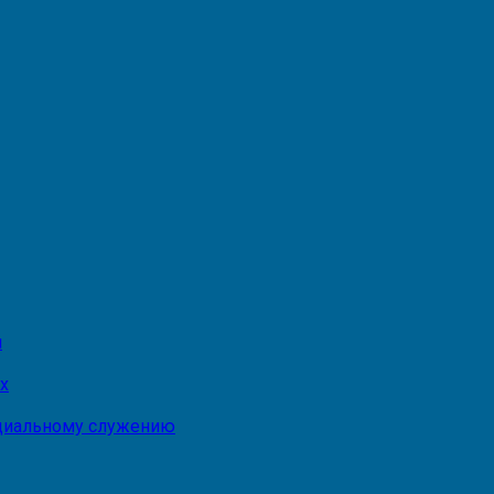
и
х
оциальному служению